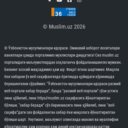
© Muslim.uz 2026
© Ўзбекистон мусулмонлари идораси. Оммавий ахборот воситалари
вакиллари ҳамда порталимиз мухлислари диққатига! Сиз muslim.uz
порталидаги маълумотлардан хоҳлаганча фойдаланишингиз мумкин.
Бизнинг асосий мақсадимиз ҳам шу. Фақат ягона шартимиз: Мақола
ёки хабарни ўз веб-саҳифангизда ёритишда қуйидаги кўринишда
беришингизни сўраймиз: “Ўзбекистон мусулмонлари идораси расмий
веб-портали хабар беради”, бунда “расмий веб-портали” сўзи устига
линк қўйилиб, линк https//muslim.uz саҳифасига йўналтирилган
бўлиши, “хабар беради” сўз бирикмасига линк қўйилиб, линк “веб-
саҳифа”даги сиз фойдаланган хабар ёки мақолага йўналтирилган
бўлиши шарт. Унутманг, маълумот олинганда манзил ва муаллифни
кўрсатмаслик ҳам қонунан ҳам диний нуқтаи-назардан қаттиқ