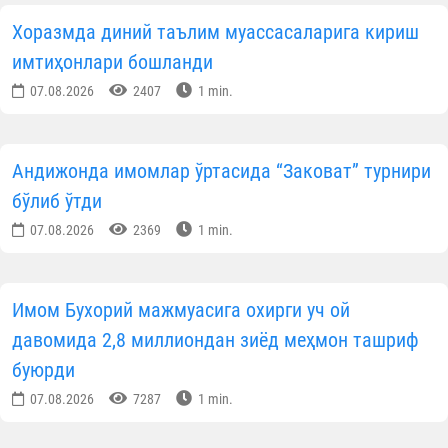
Хоразмда диний таълим муассасаларига кириш
имтиҳонлари бошланди
07.08.2026
2407
1 min.
Андижонда имомлар ўртасида “Заковат” турнири
бўлиб ўтди
07.08.2026
2369
1 min.
Имом Бухорий мажмуасига охирги уч ой
давомида 2,8 миллиондан зиёд меҳмон ташриф
буюрди
07.08.2026
7287
1 min.