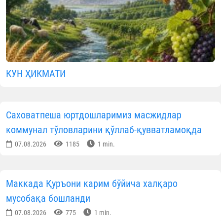
КУН ҲИКМАТИ
Саховатпеша юртдошларимиз масжидлар
коммунал тўловларини қўллаб-қувватламоқда
07.08.2026
1185
1 min.
Маккада Қуръони карим бўйича халқаро
мусобақа бошланди
07.08.2026
775
1 min.