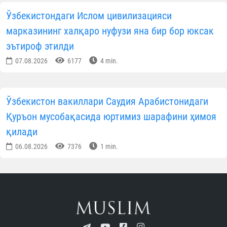
Ўзбекистондаги Ислом цивилизацияси
марказининг халқаро нуфузи яна бир бор юксак
эътироф этилди
07.08.2026
6177
4 min.
Ўзбекистон вакиллари Саудия Арабистонидаги
Қуръон мусобақасида юртимиз шарафини ҳимоя
қилади
06.08.2026
7376
1 min.