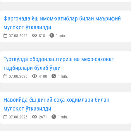
Фарғонада ёш имом-хатиблар билан маърифий
мулоқот ўтказилди
07.08.2026
818
1 min.
Тўрткўлда ободонлаштириш ва меҳр-саховат
тадбирлари бўлиб ўтди
07.08.2026
4180
1 min.
Навоийда ёш диний соҳа ходимлари билан
мулоқот ўтказилди
07.08.2026
2671
1 min.