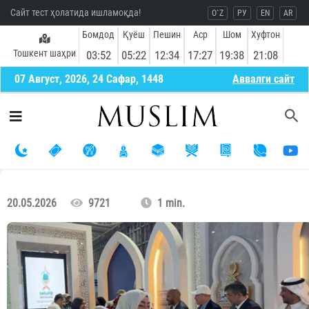
Сайт тест ҳолатида ишламоқда!
O`Z
РУ
EN
AR
Бомдод
Қуёш
Пешин
Аср
Шом
Хуфтон
Тошкент шаҳри
03:52
05:22
12:34
17:27
19:38
21:08
07 Август, 2026, 24 Сафар, 1448
Aввалги сайт
20.05.2026
9721
1 min.