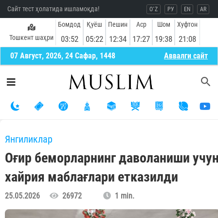
Сайт тест ҳолатида ишламоқда!
O`Z
РУ
EN
AR
Бомдод
Қуёш
Пешин
Аср
Шом
Хуфтон
Тошкент шаҳри
03:52
05:22
12:34
17:27
19:38
21:08
07 Август, 2026, 24 Сафар, 1448
Aввалги сайт
Янгиликлар
Оғир беморларнинг даволаниши учу
хайрия маблағлари етказилди
25.05.2026
26972
1 min.