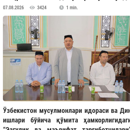
07.08.2026
3424
1 min.
Ўзбекистон мусулмонлари идораси ва Ди
ишлари бўйича қўмита ҳамкорлигидаг
“Эзгулик ва маърифат тарғиботчилари