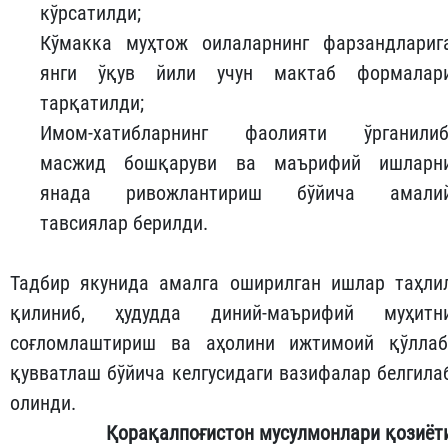
кўрсатилди;
Кўмакка муҳтож оилаларнинг фарзандлариг
янги ўқув йили учун мактаб формалар
тарқатилди;
Имом-хатибларнинг фаолияти ўрганилиб
масжид бошқаруви ва маърифий ишларн
янада ривожлантириш бўйича амали
тавсиялар берилди.
Тадбир якунида амалга оширилган ишлар таҳли
қилиниб, ҳудудда диний-маърифий муҳитн
соғломлаштириш ва аҳолини ижтимоий қўллаб
қувватлаш бўйича келгусидаги вазифалар белгила
олинди.
Қорақалпоғистон мусулмонлари қозиёт