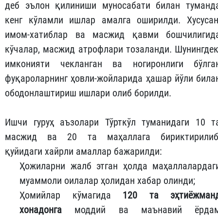
деб эълон қилиниши муносабати билан туманд
кенг кўламли ишлар амалга оширилди. Хусусан
имом-хатиблар ва масжид қавми бошчилигид
кўчалар, масжид атрофлари тозаланди. Шунингдек
имконияти чекланган ва ногиронлиги бўлга
фуқароларнинг ҳовли-жойларида ҳашар йўли била
ободонлаштириш ишлари олиб борилди.
Ишчи гуруҳ аъзолари Тўрткўл туманидаги 10 т
масжид ва 20 та маҳаллага бириктирилиб
қуйидаги хайрли амаллар бажарилди:
Ҳожиларни жалб этган ҳолда маҳаллалардаг
муаммоли оилалар ҳолидан хабар олинди;
Ҳомийлар кўмагида
120 та эҳтиёжман
хонадонга
моддий ва маънавий ёрда