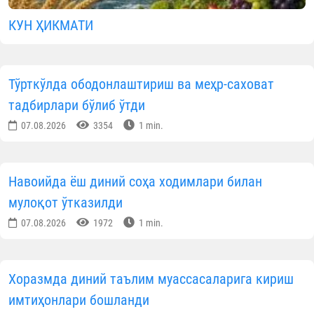
КУН ҲИКМАТИ
Тўрткўлда ободонлаштириш ва меҳр-саховат
тадбирлари бўлиб ўтди
07.08.2026
3354
1 min.
Навоийда ёш диний соҳа ходимлари билан
мулоқот ўтказилди
07.08.2026
1972
1 min.
Хоразмда диний таълим муассасаларига кириш
имтиҳонлари бошланди