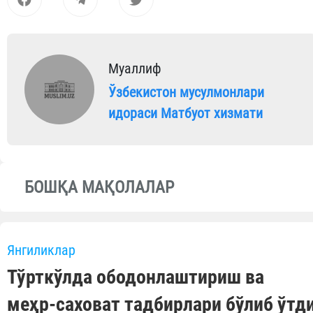
Муаллиф
Ўзбекистон мусулмонлари
идораси Матбуот хизмати
БОШҚА МАҚОЛАЛАР
Янгиликлар
Тўрткўлда ободонлаштириш ва
меҳр-саховат тадбирлари бўлиб ўтд