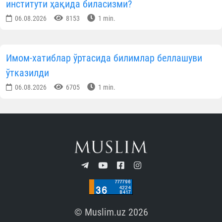
институти ҳақида биласизми?
06.08.2026
8153
1 min.
Имом-хатиблар ўртасида билимлар беллашуви
ўтказилди
06.08.2026
6705
1 min.
© Muslim.uz 2026