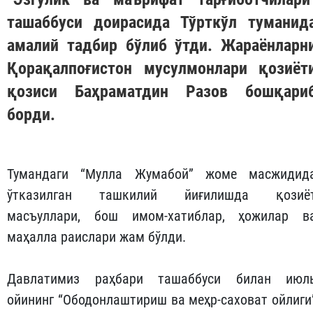
ташаббуси доирасида Тўрткўл туманид
амалий тадбир бўлиб ўтди. Жараёнларн
Қорақалпоғистон мусулмонлари қозиёт
қозиси Баҳраматдин Разов бошқари
борди.
Тумандаги “Мулла Жумабой” жоме масжидид
ўтказилган ташкилий йиғилишда қозиё
масъуллари, бош имом-хатиблар, ҳожилар в
маҳалла раислари жам бўлди.
Давлатимиз раҳбари ташаббуси билан июл
ойининг “Ободонлаштириш ва меҳр-саховат ойлиги