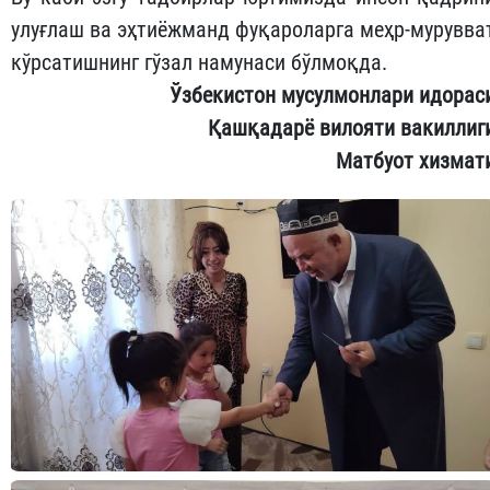
улуғлаш ва эҳтиёжманд фуқароларга меҳр-мурувва
кўрсатишнинг гўзал намунаси бўлмоқда.
Ўзбекистон мусулмонлари идорас
Қашқадарё вилояти вакиллиг
Матбуот хизмат