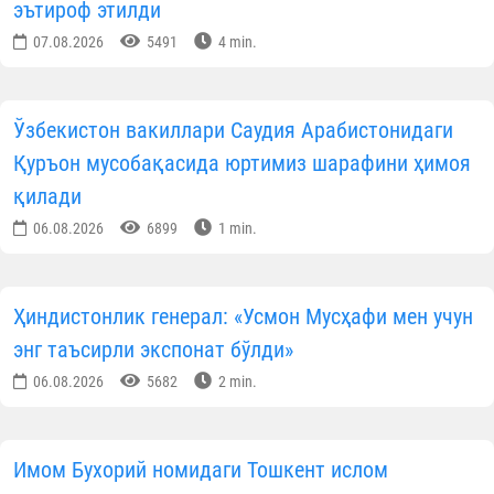
эътироф этилди
07.08.2026
5491
4 min.
Ўзбекистон вакиллари Саудия Арабистонидаги
Қуръон мусобақасида юртимиз шарафини ҳимоя
қилади
06.08.2026
6899
1 min.
Ҳиндистонлик генерал: «Усмон Мусҳафи мен учун
энг таъсирли экспонат бўлди»
06.08.2026
5682
2 min.
Имом Бухорий номидаги Тошкент ислом