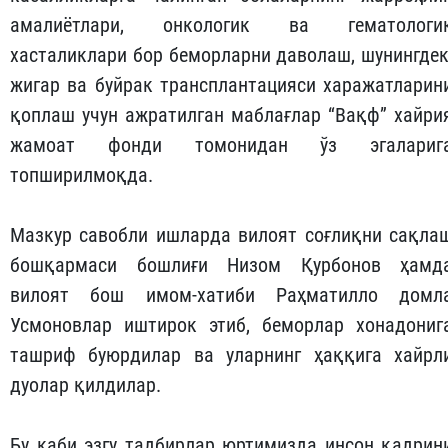
амалиётлари, онкологик ва гематологи
хасталиклари бор беморларни даволаш, шунингдек
жигар ва буйрак трансплантацияси харажатларин
қоплаш учун ажратилган маблағлар “Вақф” хайри
жамоат фонди томонидан ўз эгалариг
топширилмоқда.
Мазкур савобли ишларда вилоят соғлиқни сақла
бошқармаси бошлиғи Низом Қурбонов ҳамд
вилоят бош имом-хатиби Раҳматилло домл
Усмоновлар иштирок этиб, беморлар хонадониг
ташриф буюрдилар ва уларнинг ҳаққига хайрл
дуолар қилдилар.
Бу каби эзгу тадбирлар юртимизда инсон қадрин