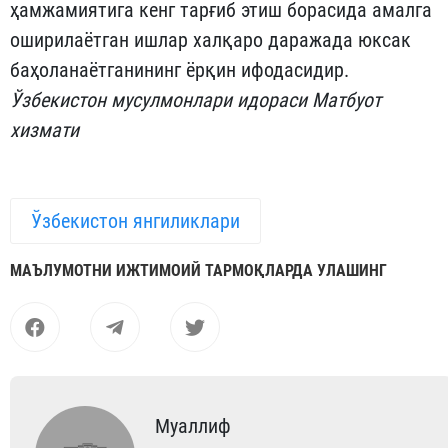
ҳамжамиятига кенг тарғиб этиш борасида амалга
оширилаётган ишлар халқаро даражада юксак
баҳоланаётганининг ёрқин ифодасидир.
Ўзбекистон мусулмонлари идораси Матбуот
хизмати
Ўзбекистон янгиликлари
МАЪЛУМОТНИ ИЖТИМОИЙ ТАРМОҚЛАРДА УЛАШИНГ
Муаллиф