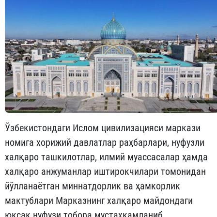
Ўзбекистондаги Ислом цивилизацияси маркази
номига хорижий давлатлар раҳбарлари, нуфузли
халқаро ташкилотлар, илмий муассасалар ҳамда
халқаро анжуманлар иштирокчилари томонидан
йўлланаётган миннатдорлик ва ҳамкорлик
мактублари Марказнинг халқаро майдондаги
юксак нуфузи тобора мустаҳкамланиб