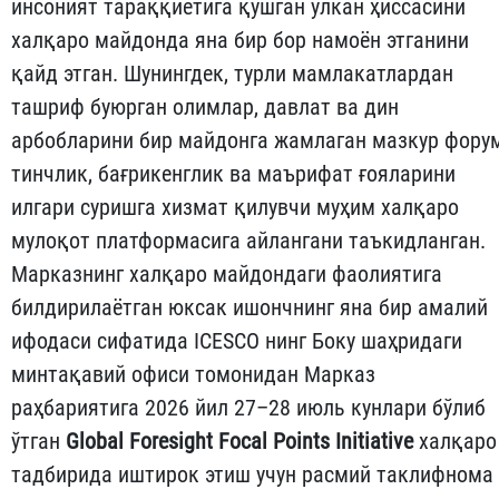
инсоният тараққиётига қўшган улкан ҳиссасини
халқаро майдонда яна бир бор намоён этганини
қайд этган. Шунингдек, турли мамлакатлардан
ташриф буюрган олимлар, давлат ва дин
арбобларини бир майдонга жамлаган мазкур фору
тинчлик, бағрикенглик ва маърифат ғояларини
илгари суришга хизмат қилувчи муҳим халқаро
мулоқот платформасига айлангани таъкидланган.
Марказнинг халқаро майдондаги фаолиятига
билдирилаётган юксак ишончнинг яна бир амалий
ифодаси сифатида ICESCO нинг Боку шаҳридаги
минтақавий офиси томонидан Марказ
раҳбариятига 2026 йил 27–28 июль кунлари бўлиб
ўтган
Global Foresight Focal Points Initiative
халқаро
тадбирида иштирок этиш учун расмий таклифнома