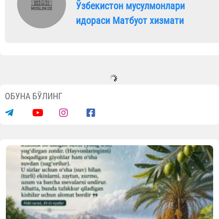
Ўзбекистон мусулмонлари
идораси Матбуот хизмати
ОБУНА БЎЛИНГ