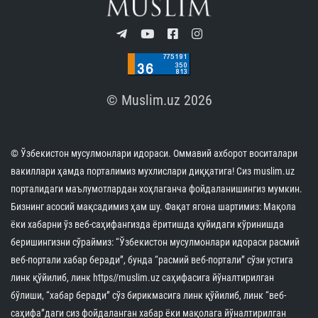
© Muslim.uz 2026
© Ўзбекистон мусулмонлари идораси. Оммавий ахборот воситалари
вакиллари ҳамда порталимиз мухлислари диққатига! Сиз muslim.uz
порталидаги маълумотлардан хоҳлаганча фойдаланишингиз мумкин.
Бизнинг асосий мақсадимиз ҳам шу. Фақат ягона шартимиз: Мақола
ёки хабарни ўз веб-саҳифангизда ёритишда қуйидаги кўринишда
беришингизни сўраймиз: “Ўзбекистон мусулмонлари идораси расмий
веб-портали хабар беради”, бунда “расмий веб-портали” сўзи устига
линк қўйилиб, линк https//muslim.uz саҳифасига йўналтирилган
бўлиши, “хабар беради” сўз бирикмасига линк қўйилиб, линк “веб-
саҳифа”даги сиз фойдаланган хабар ёки мақолага йўналтирилган