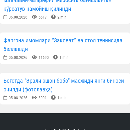
маънавий-маърифий меросига бағишланган
кўрсатув намойиш қилинди
06.08.2026
5617
2 min.
Фарғона имомлари “Заковат” ва стол теннисида
беллашди
05.08.2026
11690
1 min.
Боғотда "Эрали эшон бобо" масжиди янги биноси
очилди (фотолавҳа)
05.08.2026
8091
1 min.