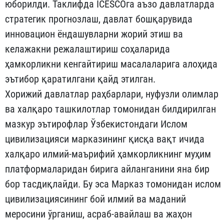
юборилди. Таклифда ICESCOга аъзо давлатларда
стратегик прогнозлаш, давлат бошқарувида
инновацион ёндашувларни жорий этиш ва
келажакни режалаштириш соҳаларида
ҳамкорликни кенгайтириш масалаларига алоҳида
эътибор қаратилгани қайд этилган.
Хорижий давлатлар раҳбарлари, нуфузли олимлар
ва халқаро ташкилотлар томонидан билдирилган
мазкур эътирофлар Ўзбекистондаги Ислом
цивилизацияси марказининг қисқа вақт ичида
халқаро илмий-маърифий ҳамкорликнинг муҳим
платформаларидан бирига айланганини яна бир
бор тасдиқлайди. Бу эса Марказ томонидан ислом
цивилизациясининг бой илмий ва маданий
меросини ўрганиш, асраб-авайлаш ва жаҳон