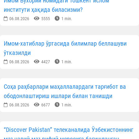
Имом Бухорий номидаги Тошкент ислом
институти ҳақида биласизми?
06.08.2026
5555
1 min.
Имом-хатиблар ўртасида билимлар беллашуви
ўтказилди
06.08.2026
4427
1 min.
Соҳа раҳбарлари маҳаллалардаги тарғибот ва
ободонлаштириш ишлари билан танишди
06.08.2026
6677
1 min.
“Discover Pakistan” телеканалида Ўзбекистоннинг