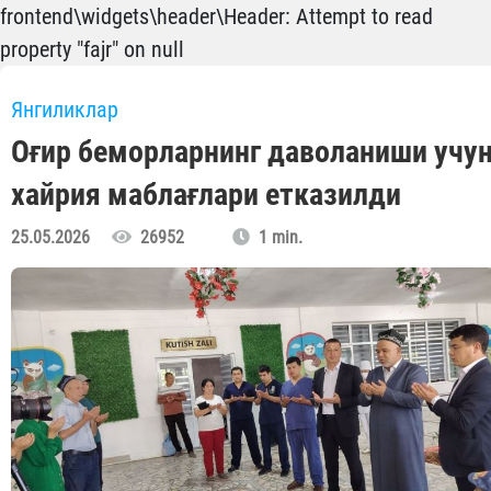
frontend\widgets\header\Header: Attempt to read
property "fajr" on null
Янгиликлар
Оғир беморларнинг даволаниши учу
хайрия маблағлари етказилди
25.05.2026
26952
1 min.