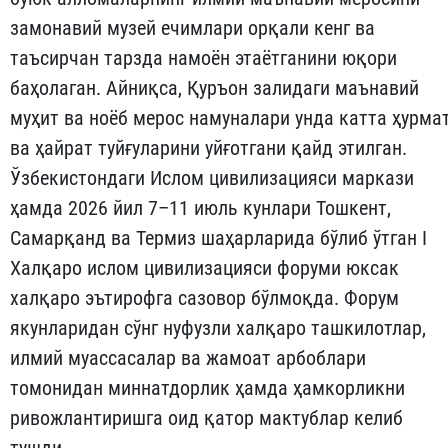
замонавий музей ечимлари орқали кенг ва
таъсирчан тарзда намоён этаётганини юқори
баҳолаган. Айниқса, Қуръон залидаги маънавий
муҳит ва ноёб мерос намуналари унда катта ҳурма
ва ҳайрат туйғуларини уйғотгани қайд этилган.
Ўзбекистондаги Ислом цивилизацияси маркази
ҳамда 2026 йил 7–11 июль кунлари Тошкент,
Самарқанд ва Термиз шаҳарларида бўлиб ўтган I
Халқаро ислом цивилизацияси форуми юксак
халқаро эътирофга сазовор бўлмоқда. Форум
якунларидан сўнг нуфузли халқаро ташкилотлар,
илмий муассасалар ва жамоат арбоблари
томонидан миннатдорлик ҳамда ҳамкорликни
ривожлантиришга оид қатор мактублар келиб
тушди.