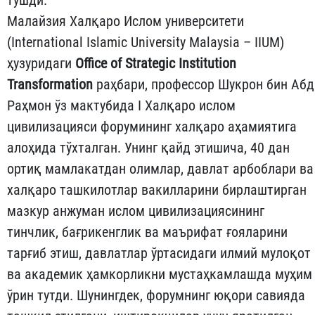
Малайзия Халқаро Ислом университети
(International Islamic University Malaysia – IIUM)
ҳузуридаги
Office of Strategic Institution
Transformation
раҳбари, профессор Шукрон бин Абд
Раҳмон ўз мактубида I Халқаро ислом
цивилизацияси форумининг халқаро аҳамиятига
алоҳида тўхталган. Унинг қайд этишича, 40 дан
ортиқ мамлакатдан олимлар, давлат арбоблари ва
халқаро ташкилотлар вакилларини бирлаштирган
мазкур анжуман ислом цивилизациясининг
тинчлик, бағрикенглик ва маърифат ғояларини
тарғиб этиш, давлатлар ўртасидаги илмий мулоқот
ва академик ҳамкорликни мустаҳкамлашда муҳим
ўрин тутди. Шунингдек, форумнинг юқори савияда