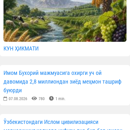
КУН ҲИКМАТИ
Имом Бухорий мажмуасига охирги уч ой
давомида 2,8 миллиондан зиёд меҳмон ташриф
буюрди
07.08.2026
780
1 min.
Ўзбекистондаги Ислом цивилизацияси