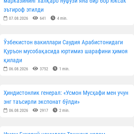
марказининг халқаро нуфузи яна бир бор юксак
эътироф этилди
07.08.2026
641
4 min.
Ўзбекистон вакиллари Саудия Арабистонидаги
Қуръон мусобақасида юртимиз шарафини ҳимоя
қилади
06.08.2026
3752
1 min.
Ҳиндистонлик генерал: «Усмон Мусҳафи мен учун
энг таъсирли экспонат бўлди»
06.08.2026
2917
2 min.