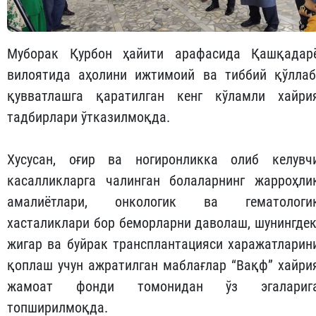
Муборак Қурбон ҳайити арафасида Қашқадар
вилоятида аҳолини ижтимоий ва тиббий қўллаб
қувватлашга қаратилган кенг кўламли хайри
тадбирлари ўтказилмоқда.
Хусусан, оғир ва ногиронликка олиб келувч
касалликларга чалинган болаларнинг жарроҳли
амалиётлари, онкологик ва гематологи
хасталиклари бор беморларни даволаш, шунингдек
жигар ва буйрак трансплантацияси харажатларин
қоплаш учун ажратилган маблағлар “Вақф” хайри
жамоат фонди томонидан ўз эгалариг
топширилмоқда.