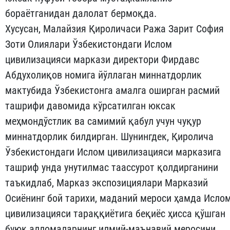
бораётганидан далолат бермоқда.
Хусусан, Малайзия Қироличаси Ража Зарит София
Зоти Олиялари Ўзбекистондаги Ислом
цивилизацияси маркази директори Фирдавс
Абдухолиқов номига йўллаган миннатдорлик
мактубида Ўзбекистонга амалга оширган расмий
ташрифи давомида кўрсатилган юксак
меҳмондўстлик ва самимий қабул учун чуқур
миннатдорлик билдирган. Шунингдек, Қиролича
Ўзбекистондаги Ислом цивилизацияси марказига
ташриф унда унутилмас таассурот қолдирганини
таъкидлаб, Марказ экспозициялари Марказий
Осиёнинг бой тарихи, маданий мероси ҳамда Исло
цивилизацияси тараққиётига беқиёс ҳисса қўшган
буюк алломаларнинг илмий-маънавий меросини