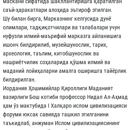
маскани сифатида шакллантиришга қаратилган
саъй-ҳаракатлари алоҳида эътироф этилган.
Шу билан бирга, Марказнинг келгусида дунё
олимлари, тадқиқотчилари ва талабалари учун
нуфузли илмий-маърифий марказга айланишига
ишонч билдирилиб, музейшунослик, тарих,
археология, таълим, китобшунослик ва
нашриётчилик соҳаларида қўшма илмий ва
маданий лойиҳаларни амалга оширишга тайёрлик
билдирилган.
Иордания Ҳошимийлар Қироллиги Маданият
вазирлиги Бош котиби профессор Нидал Ал-Аҳмад
ҳам ўз мактубида I Халқаро ислом цивилизацияси
форуми юксак савияда ташкил этилганини
таъкидлаб, анжуман Ислом цивилизациясининг