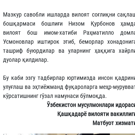
Мазкур савобли ишларда вилоят соғлиқни сақла
бошқармаси бошлиғи Низом Қурбонов ҳамд
вилоят бош имом-хатиби Раҳматилло домл
Усмоновлар иштирок этиб, беморлар хонадониг
ташриф буюрдилар ва уларнинг ҳаққига хайрл
дуолар қилдилар.
Бу каби эзгу тадбирлар юртимизда инсон қадрин
улуғлаш ва эҳтиёжманд фуқароларга меҳр-мурувва
кўрсатишнинг гўзал намунаси бўлмоқда.
Ўзбекистон мусулмонлари идорас
Қашқадарё вилояти вакиллиг
Матбуот хизмат