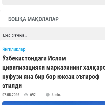
БОШҚА МАҚОЛАЛАР
Load previous...
Янгиликлар
Ўзбекистондаги Ислом
цивилизацияси марказининг халқар
нуфузи яна бир бор юксак эътироф
этилди
07.08.2026
692
4 min.