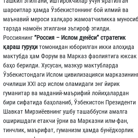
ташкил этилгани, иштирокчилар учун яратилган
шароитлар ҳамда Ўзбекистоннинг бой илмий ва
маънавий мероси халқаро жамоатчиликка муноси
тарзда намоён этилгани эътироф этилди.
Россиянинг
“Россия – Ислом дунёси” стратегик
қараш гуруҳи
томонидан юборилган икки алоҳида
мактубда ҳам Форум ва Марказ фаолиятига юксак
баҳо берилди. Хусусан, мазкур мактубларда
Ўзбекистондаги Ислом цивилизацияси марказинин
очилиши XXI аср ислом оламидаги энг йирик
гуманитар ва маданий-маърифий лойиҳалардан
бири сифатида баҳоланиб, Ўзбекистон Президенти
Шавкат Мирзиёевнинг ушбу ташаббусни амалга
оширишдаги етакчи ўрни ва Марказни илм-фан,
тинчлик, маърифат, гуманизм ҳамда бунёдкорлик