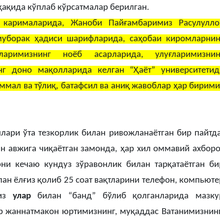
ҳақида кўплаб кўрсатмалар берилган.
 карималарида, Жаноби Пайғамбаримиз Расулулло
муборак ҳадиси шарифларида, саҳобаи киромларнин
ларимизнинг ноёб асарларида, улуғларимизнин
г доно мақолларида келган “Ҳаёт” университетид
ммал ва тўлиқ, батафсил ва аниқ жавоблар ҳар бирими
ялари ўта тезкорлик билан ривожланаётган бир пайтда
н авжига чиқаётган замонда, ҳар хил оммавий ахборо
ни кечаю кундуз зўравонлик билан тарқатаётган би
ан ёлғиз қолиб 25 соат вақтларини телефон, компьюте
миз
улар
билан “банд” бўлиб қолганларида мазку
р жаннатмакон юртимизнинг, муқаддас Ватанимизнинг