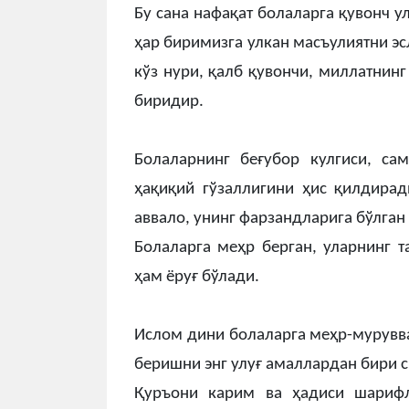
Бу сана нафақат болаларга қувонч у
ҳар биримизга улкан масъулиятни эс
кўз нури, қалб қувончи, миллатнин
биридир.
Болаларнинг беғубор кулгиси, са
ҳақиқий гўзаллигини ҳис қилдирад
аввало, унинг фарзандларига бўлган
Болаларга меҳр берган, уларнинг т
ҳам ёруғ бўлади.
Ислом дини болаларга меҳр-мурувва
беришни энг улуғ амаллардан бири 
Қуръони карим ва ҳадиси шарифл