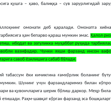
ига қушга – ҳаво, балиққа – сув зарурлигидай зару
ллоҳнинг омонати деб қаралади. Омонатга хиёна
тарбиясига ҳам бепарво қараш мумкин эмас.
Ҳалол риз
атиш, ибодат ва эзгуликка муҳаббат руҳида тарбияла
авобли вазифадир. Чунки яхши фарзанд инсон вафо
тарига савоб ёзилишига сабаб бўлади.
й табассум ёки кичикгина ғамхўрлик боланинг буту
 мумкин. Шунинг учун фарзандларимиз билан кўпро
ари ва қувончларига шерик бўлиш даркор. Меҳр била
б етишади. Раҳм-шавқат кўрган фарзанд эса бошқаларг