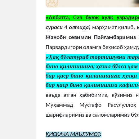
«Албатта, Сиз буюк хулқ узрадир
сураси 4 оятида)
марҳамат қилиб
,
Жаноби севимли Пайғамбаримиз Р
Парвардигори оламга беҳисоб ҳамду
«
Ҳақ бўлатуриб тортишувни тарк
бино қилинишига; ҳазил бўлса ҳа
бир қаср бино қилинишига; хулқи
бир қаср бино қилинишига кафил
ваъда этган ҳабибимиз, кўзимиз 
Муҳаммад Мустафо Расулуллоҳ 
шарифларимиз ва саломларимиз бўл
ҚИСҚАЧА МАЪЛУМОТ
: