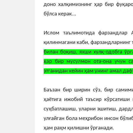
доно халқимизнинг ҳар бир фуқарос
бўлса керак...
Ислом таълимотида фарзандлар А
қилинмагани каби, фарзандларнинг 
билан боқиш, яхши хулқ-одобга ўрг
ҳар бир мусулмон ота-она учун с
этганидан кейин ҳам унинг амал даф
Баъзан бир ширин сўз, бир самими
ҳаётига ижобий таъсир кўрсатиши
суҳбатлашиш, уларни эшитиш, дардл
улғайган бола меҳрибон инсон бўли
ҳам раҳм қилишни ўрганади.