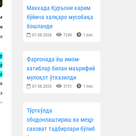
Маккада Қуръони карим
бўйича халқаро мусобақа
м
бошланди
н
07.08.2026
7249
1 min.
н
р
Фарғонада ёш имом-
а
хатиблар билан маърифий
а
мулоқот ўтказилди
а
07.08.2026
5751
1 min.
з
-
Тўрткўлда
ободонлаштириш ва меҳр-
саховат тадбирлари бўлиб