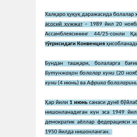
Халқаро ҳуқуқ даражасида болалар 
асосий ҳужжат
– 1989 йил 20 нояб
Ассамблеясининг 44/25-сонли 
тўғрисидаги Конвенция
ҳисобланад
Бундан ташқари, болаларга бағ
Бутунжаҳон болалар куни
(20 ноя
куни
(4 июнь) ва
Африка болаларини
Ҳар йили
1 июнь
санаси дунё бўйла
нишонланадиган кун эса 1949 йил
демократик аёллар федерацияси ко
1950 йилда нишонланган.