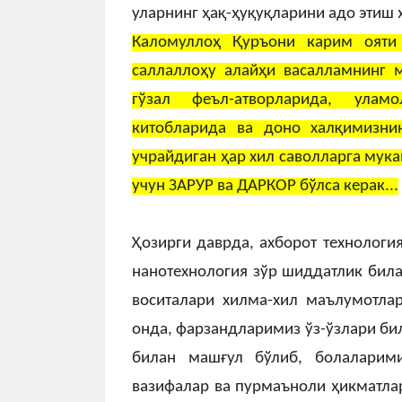
уларнинг ҳақ-ҳуқуқларини адо этиш 
Каломуллоҳ Қуръони карим ояти
саллаллоҳу алайҳи васалламнинг 
гўзал феъл-атворларида, уламо
китобларида ва доно халқимизнин
учрайдиган ҳар хил саволларга мука
учун ЗАРУР ва ДАРКОР бўлса керак...
Ҳозирги даврда, ахборот технологи
нанотехнология зўр шиддатлик била
воситалари хилма-хил маълумотлар
онда, фарзандларимиз ўз-ўзлари бил
билан машғул бўлиб, болалари
вазифалар ва пурмаъноли ҳикматла