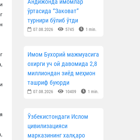
Андижонда имомлар
и
ўртасида “Заковат”
г
турнири бўлиб ўтди
н
07.08.2026
5745
1 min.
Имом Бухорий мажмуасига
г
охирги уч ой давомида 2,8
,
миллиондан зиёд меҳмон
ташриф буюрди
и
07.08.2026
10409
1 min.
я
Ўзбекистондаги Ислом
цивилизацияси
марказининг халқаро
,