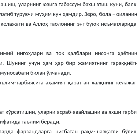
лашиш, уларнинг юзига табассум бахш этиш куни, балк
латиб турувчи муҳим кун ҳамдир. Зеро, бола – оиланин
г келажаги ва Аллоҳ таолонинг энг буюк неъматларида
мимий нигоҳлари ва пок қалблари инсонга ҳаётнин
и. Шунинг учун ҳам ҳар бир жамиятнинг тараққиёти
 муносабати билан ўлчанади.
аълим-тарбиясига аҳамият қаратган халқнинг келажаг
т кўрсатишни, уларни асраб-авайлашни ва яхши тарби
сифатида таълим беради.
арда фарзандларга нисбатан раҳм-шавқатли бўлиш