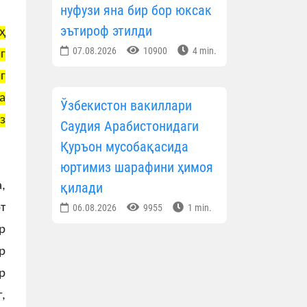
нуфузи яна бир бор юксак
эътироф этилди
ҳ
07.08.2026
10900
4 min.
г
г
а
Ўзбекистон вакиллари
з
Саудия Арабистонидаги
Қуръон мусобақасида
юртимиз шарафини ҳимоя
,
қилади
т
06.08.2026
9955
1 min.
р
р
р
,