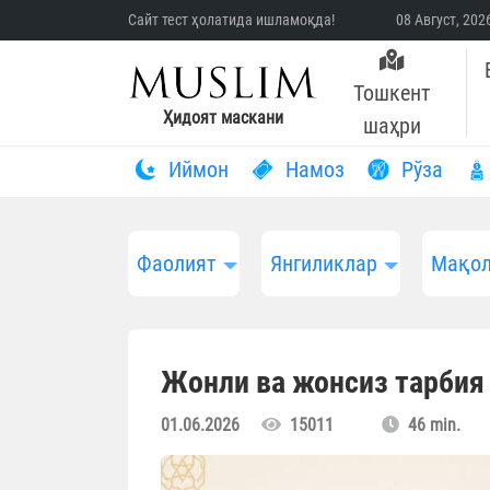
Сайт тест ҳолатида ишламоқда!
08 Август, 20
Тошкент
Ҳидоят маскани
шаҳри
Иймон
Намоз
Рўза
Фаолият
Янгиликлар
Мақол
Жонли ва жонсиз тарбия
01.06.2026
15011
46 min.