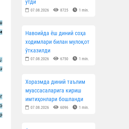
ўтди
07.08.2026
8725
1 min.
ш
и
Навоийда ёш диний соҳа
ходимлари билан мулоқот
ўтказилди
07.08.2026
6750
1 min.
:
и
Хоразмда диний таълим
муассасаларига кириш
г
имтиҳонлари бошланди
о
07.08.2026
6096
1 min.
р