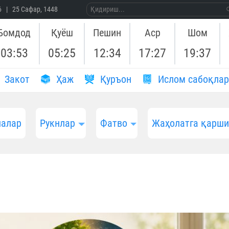
26 | 25 Сафар, 1448
Бомдод
Қуёш
Пешин
Аср
Шом
03:53
05:25
12:34
17:27
19:37
Закот
Ҳаж
Қуръон
Ислом сабоқлар
алар
Рукнлар
Фатво
Жаҳолатга қарш