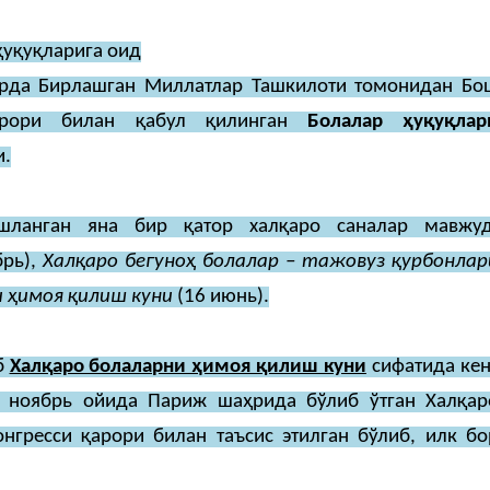
ҳуқуқларига оид
рда Бирлашган Миллатлар Ташкилоти томонидан Бо
Қарори билан қабул қилинган
Болалар ҳуқуқлар
и.
ишланган яна бир қатор халқаро саналар мавжуд
брь),
Халқаро бегуноҳ болалар – тажовуз қурбонлар
 ҳимоя қилиш куни
(16 июнь).
б
Халқаро болаларни ҳимоя қилиш куни
сифатида кен
 ноябрь ойида Париж шаҳрида бўлиб ўтган Халқар
нгресси қарори билан таъсис этилган бўлиб, илк бо