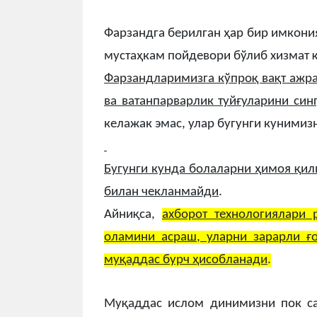
Фарзандга берилган ҳар бир имкония
мустаҳкам пойдевори бўлиб хизмат 
Фарзандларимизга кўпроқ вақт ажра
ва ватанпарварлик туйғуларини син
келажак эмас, улар бугунги кунимизн
Бугунги кунда болаларни ҳимоя қи
билан чекланмайди
.
Айниқса,
ахборот технологиялари
оламини асраш, уларни зарарли ғ
муқаддас бурч ҳисобланади
.
Муқаддас ислом динимизни пок са