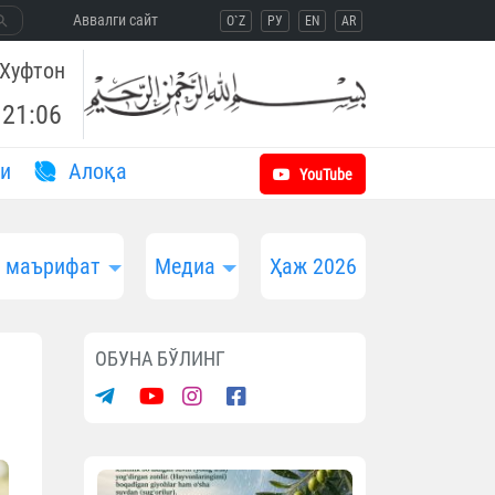
Aввалги сайт
O`Z
РУ
EN
AR
Хуфтон
21:06
и
Aлоқа
YouTube
и маърифат
Медиа
Ҳаж 2026
ОБУНА БЎЛИНГ