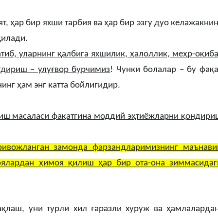
т, ҳар бир яхши тарбия ва ҳар бир эзгу дуо келажакнин
қилади.
тиб, уларнинг қалбига яхшилик, ҳалоллик, меҳр-оқиба
гдириш – улуғвор бурчимиз
! Чунки болалар – бу фақа
инг ҳам энг катта бойлигидир.
лиш масаласи фақатгина моддий эҳтиёжларни қондири
 ривожланган замонда фарзандларимизнинг маънави
оялардан ҳимоя қилиш ҳар бир ота-она зиммасидаг
қлаш, уни турли хил ғаразли хуруж ва ҳамлалардан