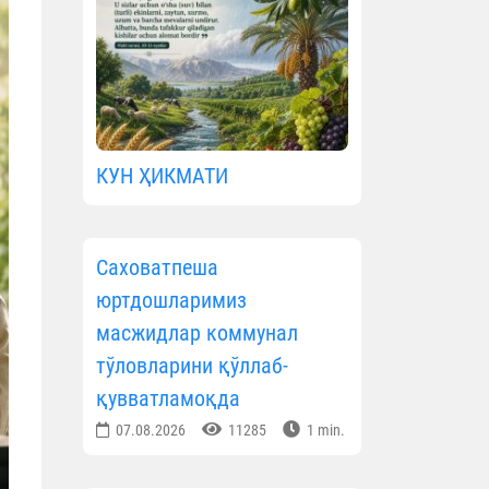
КУН ҲИКМАТИ
Саховатпеша
юртдошларимиз
масжидлар коммунал
тўловларини қўллаб-
қувватламоқда
07.08.2026
11285
1 min.