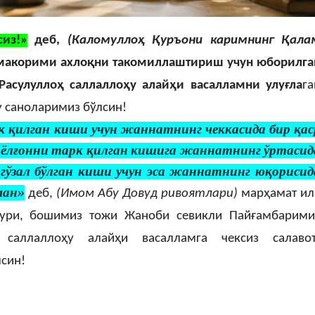
сиз!»
деб,
(Каломуллоҳ Қуръони каримнинг Қала
макорими ахлоқни такомиллаштириш учун юборилга
асулуллоҳ саллаллоҳу алайҳи васалламни улуғла
га
 саноларимиз бўлсин!
 қилган киши учун жаннатнинг чеккасида бир қас
м ёлғонни тарк қилган кишига жаннатнинг ўртасид
 гўзал бўлган киши учун эса жаннатнинг юқорисид
ман
»
деб,
(Имом Абу Довуд ривоятлари)
марҳамат ил
нури, бошимиз тожи Жаноби севикли Пайғамбарими
саллаллоҳу алайҳи васалламга чексиз салавот
син!