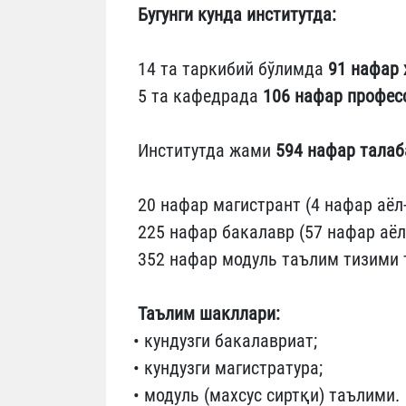
Бугунги кунда институтда:
14 та таркибий бўлимда
91 нафар
5 та кафедрада
106 нафар профес
Институтда жами
594 нафар талаб
20 нафар магистрант (4 нафар аёл-
225 нафар бакалавр (57 нафар аёл-
352 нафар модуль таълим тизими 
Таълим шакллари:
• кундузги бакалавриат;
• кундузги магистратура;
• модуль (махсус сиртқи) таълими.