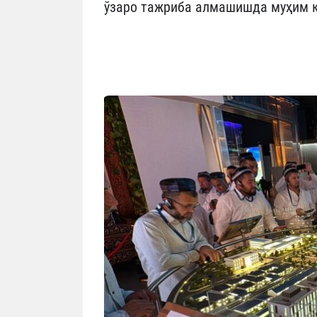
ўзаро тажриба алмашишда муҳим 