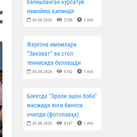
бағишланган кўрсатув
намойиш қилинди
и
06.08.2026
2789
2 min.
и
Фарғона имомлари
“Заковат” ва стол
теннисида беллашди
05.08.2026
9742
1 min.
Боғотда "Эрали эшон бобо"
масжиди янги биноси
очилди (фотолавҳа)
05.08.2026
6147
1 min.