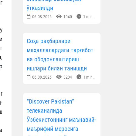
г
ўтказилди
06.08.2026
1940
1 min.
у
и
Соҳа раҳбарлари
т
маҳаллалардаги тарғибот
,
ва ободонлаштириш
р
ишлари билан танишди
06.08.2026
3204
1 min.
r
“Discover Pakistan”
-
телеканалида
ш
Ўзбекистоннинг маънавий-
маърифий меросига
а