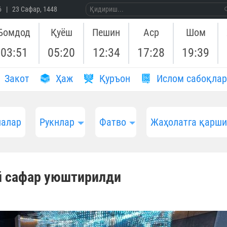
26 | 23 Сафар, 1448
Бомдод
Қуёш
Пешин
Аср
Шом
03:51
05:20
12:34
17:28
19:39
Закот
Ҳаж
Қуръон
Ислом сабоқлар
алар
Рукнлар
Фатво
Жаҳолатга қарш
й сафар уюштирилди