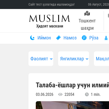
Сайт тест ҳолатида ишламоқда!
06 Август, 20
Тошкент
Ҳидоят маскани
шаҳри
Иймон
Намоз
Рўза
Фаолият
Янгиликлар
Мақол
Талаба-ёшлар учун илми
03.06.2026
22054
1 min.