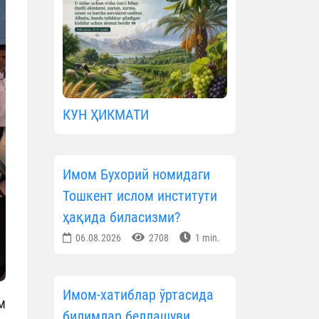
КУН ҲИКМАТИ
Имом Бухорий номидаги
Тошкент ислом институти
ҳақида биласизми?
06.08.2026
2708
1 min.
Имом-хатиблар ўртасида
м
билимлар беллашуви