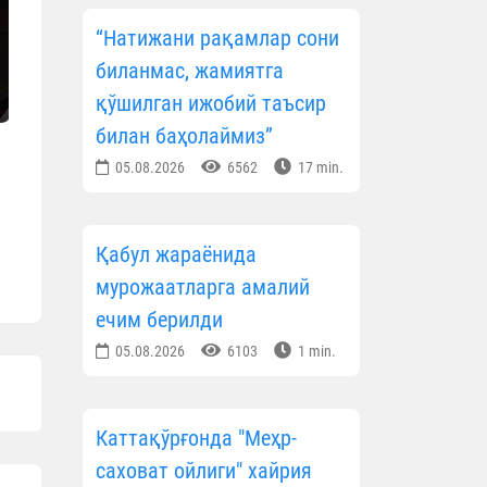
“Натижани рақамлар сони
биланмас, жамиятга
қўшилган ижобий таъсир
билан баҳолаймиз”
05.08.2026
6562
17 min.
Қабул жараёнида
мурожаатларга амалий
ечим берилди
05.08.2026
6103
1 min.
Каттақўрғонда "Меҳр-
саховат ойлиги" хайрия