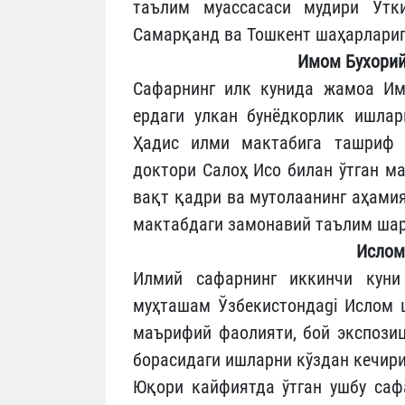
таълим муассасаси мудири Ўтки
Самарқанд ва Тошкент шаҳарлариг
Имом Бухорий
Сафарнинг илк кунида жамоа Им
ердаги улкан бунёдкорлик ишлар
Ҳадис илми мактабига ташриф 
доктори Салоҳ Исо билан ўтган м
вақт қадри ва мутолаанинг аҳами
мактабдаги замонавий таълим шар
Ислом
Илмий сафарнинг иккинчи куни 
муҳташам Ўзбекистондаgi Ислом ц
маърифий фаолияти, бой экспози
борасидаги ишларни кўздан кечир
Юқори кайфиятда ўтган ушбу саф