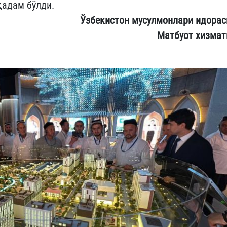
қадам бўлди.
Ўзбекистон мусулмонлари идорас
Матбуот хизмат