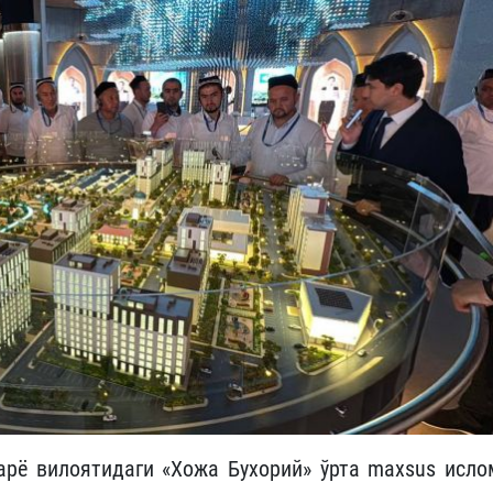
рё вилоятидаги «Хожа Бухорий» ўрта maxsus исло