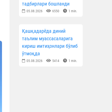
тадбирлари бошланди
05.08.2026
6550
1 min.
Қашқадарёда диний
таълим муассасаларига
кириш имтиҳонлари бўлиб
ўтмоқда
05.08.2026
5414
1 min.