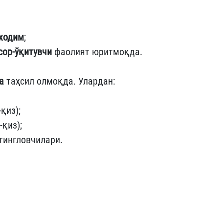
 ходим
;
сор-ўқитувчи
фаолият юритмоқда.
а
таҳсил олмоқда. Улардан:
қиз);
қиз);
тингловчилари.