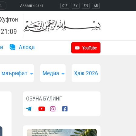
Aввалги сайт
O`Z
РУ
EN
AR
Хуфтон
21:09
и
Aлоқа
YouTube
и маърифат
Медиа
Ҳаж 2026
ОБУНА БЎЛИНГ