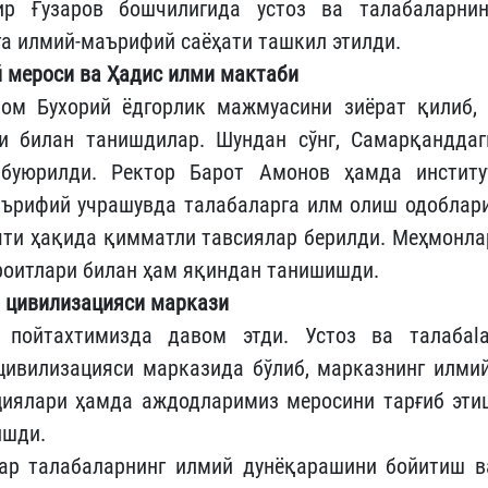
р Ғузаров бошчилигида устоз ва талабаларнин
а илмий-маърифий саёҳати ташкил этилди.
 мероси ва Ҳадис илми мактаби
ом Бухорий ёдгорлик мажмуасини зиёрат қилиб, 
и билан танишдилар. Шундан сўнг, Самарқанддаг
буюрилди. Ректор Барот Амонов ҳамда институ
аърифий учрашувда талабаларга илм олиш одоблари
яти ҳақида қимматли тавсиялар берилди. Меҳмонла
оитлари билан ҳам яқиндан танишишди.
 цивилизацияси маркази
пойтахтимизда давом этди. Устоз ва талабаla
ивилизацияси марказида бўлиб, марказнинг илмий
циялари ҳамда аждодларимиз меросини тарғиб эти
ишди.
ар талабаларнинг илмий дунёқарашини бойитиш в