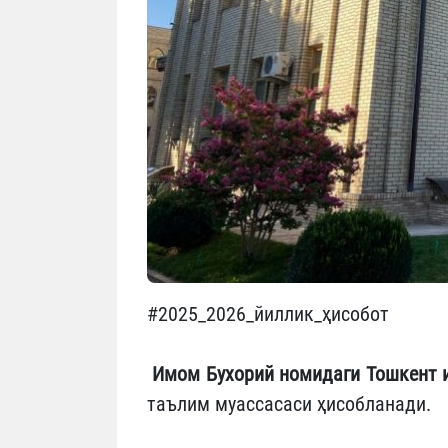
#2025_2026_йиллик_ҳисобот
Имом Бухорий номидаги Тошкент 
таълим муассасаси ҳисобланади.