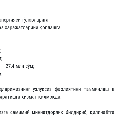
энергияси тўловларига;
аз харажатларини қоплашга.
;
;
— 27,4 млн сўм;
м.
дларимизнинг узлуксиз фаолиятини таъминлаш в
 яратишга хизмат қилмоқда.
зга самимий миннатдорлик билдириб, қилинаётга