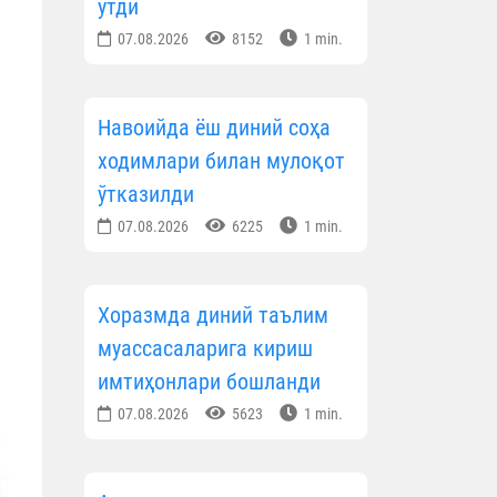
ўтди
07.08.2026
8152
1 min.
Навоийда ёш диний соҳа
ходимлари билан мулоқот
ўтказилди
07.08.2026
6225
1 min.
Хоразмда диний таълим
муассасаларига кириш
имтиҳонлари бошланди
07.08.2026
5623
1 min.