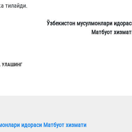
ка тилайди.
Ўзбекистон мусулмонлари идорас
Матбуот хизмат
 УЛАШИНГ
монлари идораси Матбуот хизмати