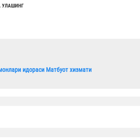
 УЛАШИНГ
монлари идораси Матбуот хизмати