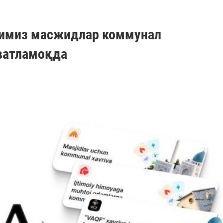
имиз масжидлар коммунал
ватламоқда