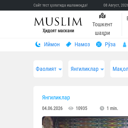
Сайт тест ҳолатида ишламоқда!
08 Август, 20
Тошкент
Ҳидоят маскани
шаҳри
Иймон
Намоз
Рўза
Фаолият
Янгиликлар
Мақол
Янгиликлар
04.06.2026
10935
1 min.