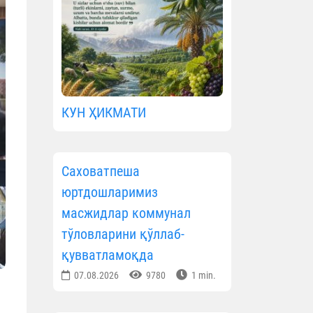
КУН ҲИКМАТИ
Саховатпеша
юртдошларимиз
масжидлар коммунал
тўловларини қўллаб-
қувватламоқда
07.08.2026
9780
1 min.