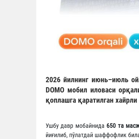
2026 йилнинг июнь–июль о
DOMO
мобил иловаси орқал
қоплашга қаратилган хайрли
Ушбу давр мобайнида
650 та мас
йиғилиб, пўлатдай шаффофлик била