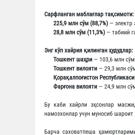
Сарфланган маблағлар тақсимоти:
225,9 млн сўм (88,7%)
— электр 
28,8 млн сўм (11,3%)
— табиий г
Энг кўп хайрия қилинган ҳудудлар:
Тошкент шаҳри
— 103,6 млн сўм
Тошкент вилояти
— 29,3 млн сўм
Қорақалпоғистон Республикаси
Фарғона вилояти
— 24,9 млн сў
Бу каби хайрли эҳсонлар масжи
намозхонлар учун муносиб шароит
Барча саховатпеша ҳамюртларими