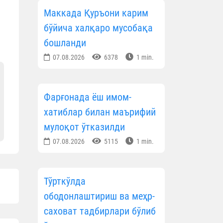
Маккада Қуръони карим
бўйича халқаро мусобақа
бошланди
07.08.2026
6378
1 min.
Фарғонада ёш имом-
хатиблар билан маърифий
мулоқот ўтказилди
07.08.2026
5115
1 min.
Тўрткўлда
ободонлаштириш ва меҳр-
саховат тадбирлари бўлиб