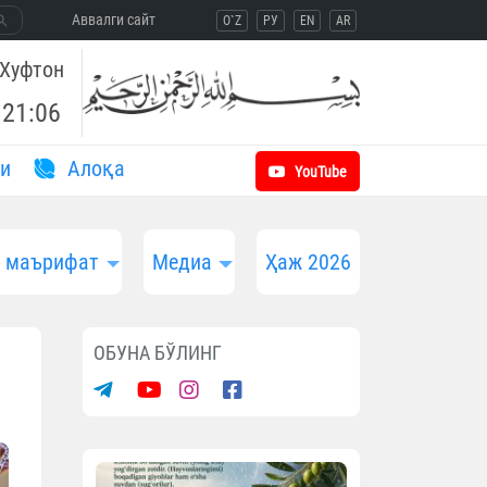
Aввалги сайт
O`Z
РУ
EN
AR
Хуфтон
21:06
и
Aлоқа
YouTube
и маърифат
Медиа
Ҳаж 2026
ОБУНА БЎЛИНГ