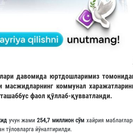
йлари давомида юртдошларимиз томонида
и масжидларнинг коммунал харажатларин
 ташаббус фаол қўллаб-қувватланди.
жид
учун жами
254,7 миллион сўм
хайрия маблағлар
н тўловларга йўналтирилди.