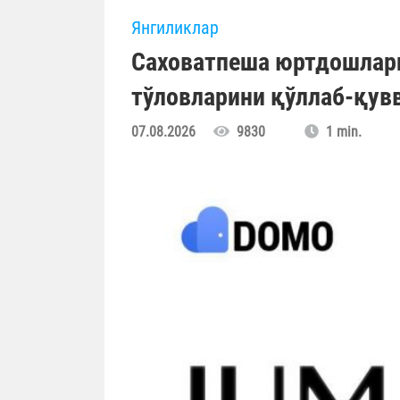
Янгиликлар
Саховатпеша юртдошлар
тўловларини қўллаб-қув
07.08.2026
9830
1 min.