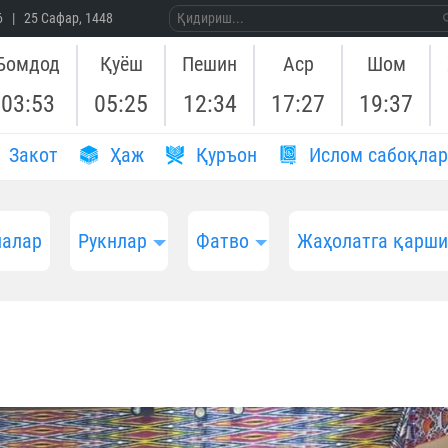
26 | 25 Сафар, 1448
Бомдод
Қуёш
Пешин
Аср
Шом
03:53
05:25
12:34
17:27
19:37
Закот
Ҳаж
Қуръон
Ислом сабоқлар
алар
Рукнлар
Фатво
Жаҳолатга қарш