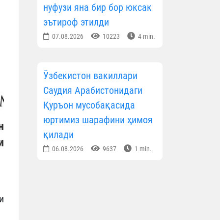
нуфузи яна бир бор юксак
эътироф этилди
07.08.2026
10223
4 min.
Ўзбекистон вакиллари
Саудия Арабистонидаги
Қуръон мусобақасида
юртимиз шарафини ҳимоя
н
қилади
и
06.08.2026
9637
1 min.
и