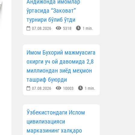
Андижонда имомлар
ўртасида “Заковат”
турнири бўлиб ўтди
07.08.2026
5318
1 min.
Имом Бухорий мажмуасига
охирги уч ой давомида 2,8
миллиондан зиёд меҳмон
ташриф буюрди
07.08.2026
10003
1 min.
Ўзбекистондаги Ислом
цивилизацияси
марказининг халқаро