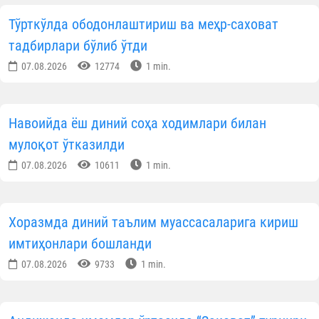
Тўрткўлда ободонлаштириш ва меҳр-саховат
тадбирлари бўлиб ўтди
07.08.2026
12774
1 min.
Навоийда ёш диний соҳа ходимлари билан
мулоқот ўтказилди
07.08.2026
10611
1 min.
Хоразмда диний таълим муассасаларига кириш
имтиҳонлари бошланди
07.08.2026
9733
1 min.