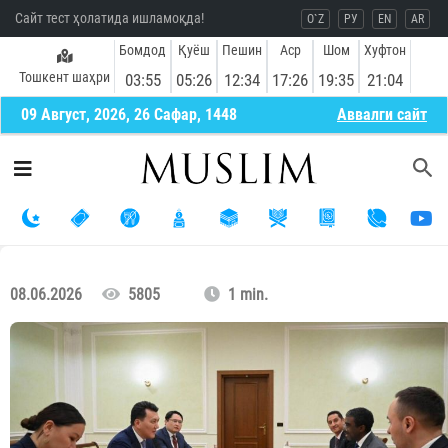
Сайт тест ҳолатида ишламоқда!
O`Z
РУ
EN
AR
Бомдод
Қуёш
Пешин
Аср
Шом
Хуфтон
Тошкент шаҳри
03:55
05:26
12:34
17:26
19:35
21:04
09 Август, 2026, 26 Сафар, 1448
Aввалги сайт
08.06.2026
5805
1 min.