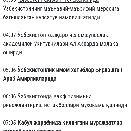
Ўзбекистоннинг маънавий-маърифий меросига
бағишланган кўрсатув намойиш этилди
04:07 Ўзбекистон халқаро исломшунослик
академияси ўқитувчилари Ал-Азҳарда малака
оширди
05:06
Ўзбекистонлик имом-хатиблар Бирлашган
Араб Амирликларида
06:06
Ўзбекистонда вақф тизимини
ривожлантириш истиқболлари муҳокама қилинди
07:05
Қабул жараёнида қилингани мурожаатлар