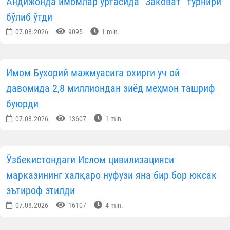
Андижонда имомлар ўртасида “Заковат” турнири
бўлиб ўтди
07.08.2026
9095
1 min.
Имом Бухорий мажмуасига охирги уч ой
давомида 2,8 миллиондан зиёд меҳмон ташриф
буюрди
07.08.2026
13607
1 min.
Ўзбекистондаги Ислом цивилизацияси
марказининг халқаро нуфузи яна бир бор юксак
эътироф этилди
07.08.2026
16107
4 min.