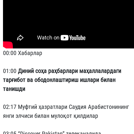
00:00 Хабарлар
01:00
Диний соҳа раҳбарлари маҳаллалардаги
тарғибот ва ободонлаштириш ишлари билан
танишди
02:17 Муфтий ҳазратлари Саудия Арабистонининг
янги элчиси билан мулоқот қилдилар
03:05
“Discover Pakistan” телеканалида