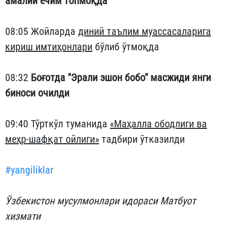
амалий ечим топмоқда
08:05 Жойларда
диний таълим муассасаларига
кириш имтиҳонлари
бўлиб ўтмоқда
08:32
Боғотда "Эрали эшон бобо" масжиди янги
биноси очилди
09:40 Тўрткўл туманида
«Маҳалла ободлиги ва
меҳр-шафқат ойлиги»
тадбири ўтказилди
#yangiliklar
Ўзбекистон мусулмонлари идораси Матбуот
хизмати