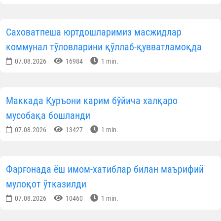
Саховатпеша юртдошларимиз масжидлар
коммунал тўловларини қўллаб-қувватламоқда
07.08.2026
16984
1 min.
Маккада Қуръони карим бўйича халқаро
мусобақа бошланди
07.08.2026
13427
1 min.
Фарғонада ёш имом-хатиблар билан маърифий
мулоқот ўтказилди
07.08.2026
10460
1 min.