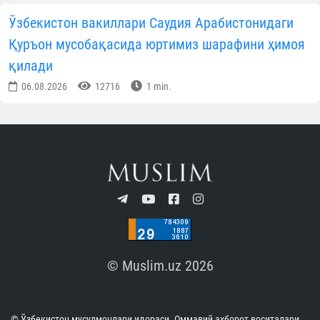
Ўзбекистон вакиллари Саудия Арабистонидаги
Қуръон мусобақасида юртимиз шарафини ҳимоя
қилади
06.08.2026
12716
1 min.
© Muslim.uz 2026
© Ўзбекистон мусулмонлари идораси. Оммавий ахборот воситалари