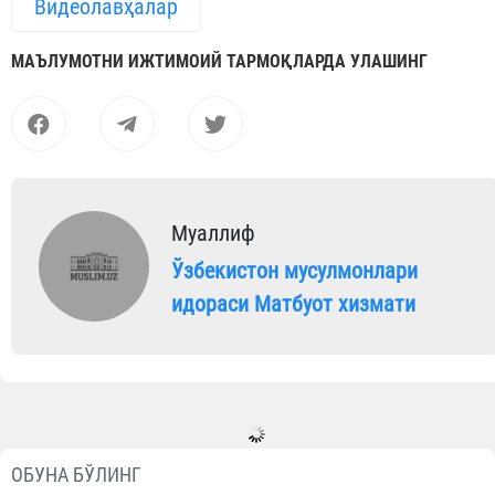
Видеолавҳалар
МАЪЛУМОТНИ ИЖТИМОИЙ ТАРМОҚЛАРДА УЛАШИНГ
Муаллиф
Ўзбекистон мусулмонлари
идораси Матбуот хизмати
Мақолалар