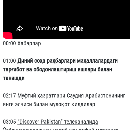
00:00 Хабарлар
01:00
Диний соҳа раҳбарлари маҳаллалардаги
тарғибот ва ободонлаштириш ишлари билан
танишди
02:17 Муфтий ҳазратлари Саудия Арабистонининг
янги элчиси билан мулоқот қилдилар
03:05
“Discover Pakistan” телеканалида