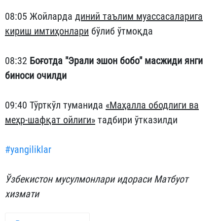
08:05 Жойларда
диний таълим муассасаларига
кириш имтиҳонлари
бўлиб ўтмоқда
08:32
Боғотда "Эрали эшон бобо" масжиди янги
биноси очилди
09:40 Тўрткўл туманида
«Маҳалла ободлиги ва
меҳр-шафқат ойлиги»
тадбири ўтказилди
#yangiliklar
Ўзбекистон мусулмонлари идораси Матбуот
хизмати