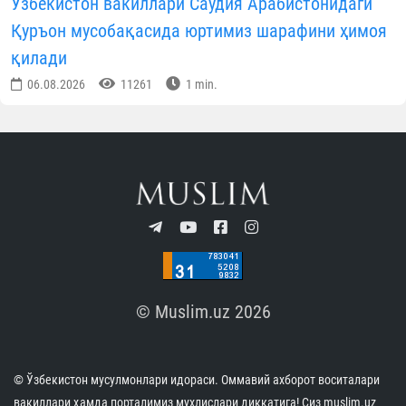
Ўзбекистон мусулмонлари идораси
Матбуот хизмати
ОБУНА БЎЛИНГ