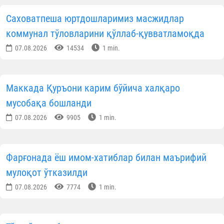
сингдиришлари мақсадга мувофиқ:
Гуноҳга сабаб бўлмаса, отаонанинг буюрганларин
албатта бажариш; ота-онага мулойим сўзлаш; уйг
кирганларида, ҳурматлари учун ўрнидан туриш; ҳа
тонг салом бериш, уйқудан олдин хайрли тун тилаш
мол-мулкларини сақлаш; сўраган нарсаларин
бериш; улардан маслаҳат сўраш; ота-она ҳақига ду
ва истиғфор айтиш; улар меҳмон кутишса, ёнларид
мунтазир бўлиб туриш; уларнинг айтишларин
кутмай, уларни хурсанд қиладиган ишларн
бажариш; уларнинг ҳузурларида овозни балан
кўтармаслик; гапларини бўлмаслик; из
беришмаган жойга бормаслик; ухлаётганларид