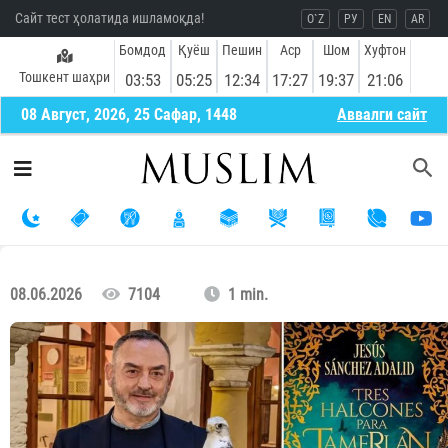
Сайт тест ҳолатида ишламоқда!
O`Z
РУ
EN
AR
Бомдод
Қуёш
Пешин
Аср
Шом
Хуфтон
Тошкент шаҳри
03:53
05:25
12:34
17:27
19:37
21:06
08 Август, 2026, 25 Сафар, 1448
Aввалги сайт
08.06.2026
7104
1 min.