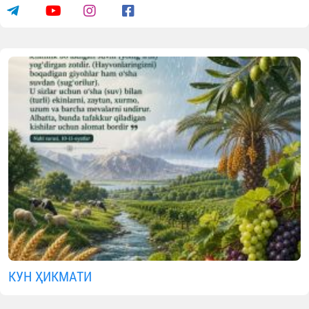
Ота-онани ҳурматлаш одоблари
08.08.2026
958
1 min.
Ота-онанинг розилигини олишг
интилиш фазилати барч
фазилатларнинг негизи, борлиқдаг
ҳар қандай ҳақ-ҳуқуқларнинг кели
чиқадиган асосидир.
Ота-оналар, бола тарбияси била
шуғулланаётган тарбиячила
фарзандларга қуйидаги одатларн