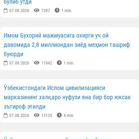
Раббим! Мени улар гўдаклик чоғимд
тарбиялаганларидек, Сен ҳам уларга раҳм қилгин!
(
Исро сураси, 24-оят
).
Иброҳимжон ИНОМОВ
тайёрлади
“Ислом нури” газетасининг 2026 йил 10-сонида
http://hidoyatuz.taplink.w
Мақолалар
МАЪЛУМОТНИ ИЖТИМОИЙ ТАРМОҚЛАРДА УЛАШИНГ
Муаллиф