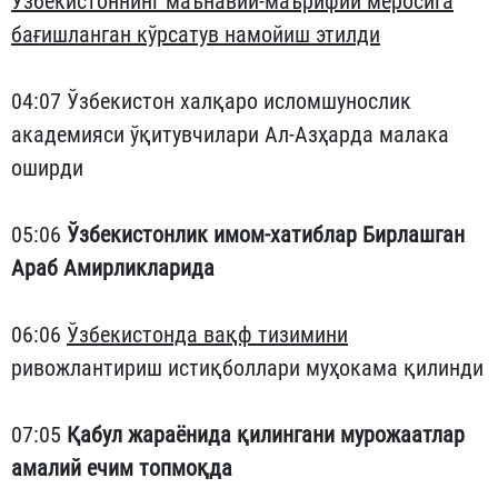
Ўзбекистоннинг маънавий-маърифий меросига
бағишланган кўрсатув намойиш этилди
04:07 Ўзбекистон халқаро исломшунослик
академияси ўқитувчилари Ал-Азҳарда малака
оширди
05:06
Ўзбекистонлик имом-хатиблар Бирлашган
Араб Амирликларида
06:06
Ўзбекистонда вақф тизимини
ривожлантириш истиқболлари муҳокама қилинди
07:05
Қабул жараёнида қилингани мурожаатлар
амалий ечим топмоқда