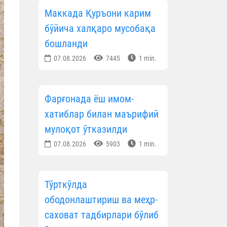
Маккада Қуръони карим
бўйича халқаро мусобақа
бошланди
07.08.2026
7445
1 min.
Фарғонада ёш имом-
хатиблар билан маърифий
мулоқот ўтказилди
07.08.2026
5903
1 min.
Тўрткўлда
ободонлаштириш ва меҳр-
саховат тадбирлари бўлиб