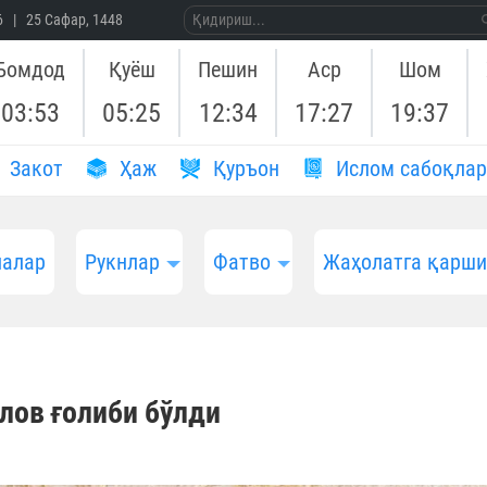
26 | 25 Сафар, 1448
Бомдод
Қуёш
Пешин
Аср
Шом
03:53
05:25
12:34
17:27
19:37
Закот
Ҳаж
Қуръон
Ислом сабоқлар
алар
Рукнлар
Фатво
Жаҳолатга қарш
лов ғолиби бўлди