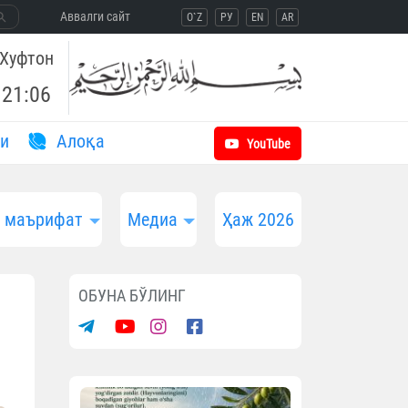
Aввалги сайт
O`Z
РУ
EN
AR
Хуфтон
21:06
и
Aлоқа
YouTube
и маърифат
Медиа
Ҳаж 2026
ОБУНА БЎЛИНГ