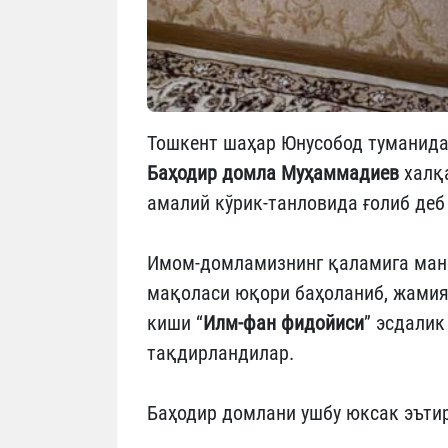
Тошкент шаҳар Юнусобод туманида
Баҳодир домла Муҳаммадиев
халқ
амалий кўрик-танловида ғолиб деб
Имом-домламизнинг қаламига ма
мақоласи юқори баҳоланиб, жамият
киши “
Илм-фан фидойиси
” эсдали
тақдирландилар.
Баҳодир домлани ушбу юксак эъти