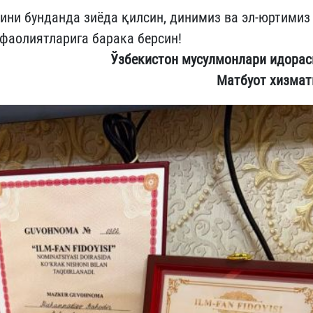
ини бунданда зиёда қилсин, динимиз ва эл-юртимиз
фаолиятларига барака берсин!
Ўзбекистон мусулмонлари идорас
Матбуот хизмат