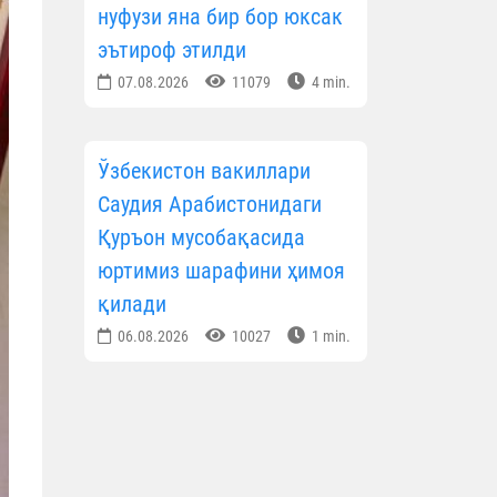
нуфузи яна бир бор юксак
эътироф этилди
07.08.2026
11079
4 min.
Ўзбекистон вакиллари
Саудия Арабистонидаги
Қуръон мусобақасида
юртимиз шарафини ҳимоя
қилади
06.08.2026
10027
1 min.