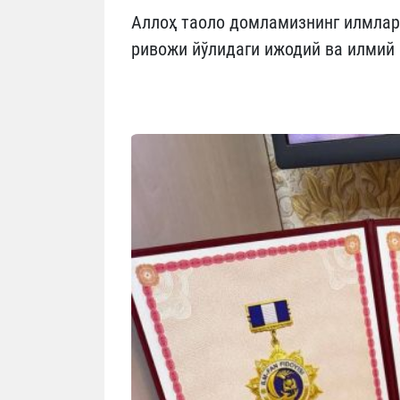
Аллоҳ таоло домламизнинг илмлар
ривожи йўлидаги ижодий ва илмий 