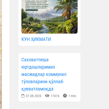
КУН ҲИКМАТИ
Саховатпеша
юртдошларимиз
масжидлар коммунал
тўловларини қўллаб-
қувватламоқда
07.08.2026
11616
1 min.