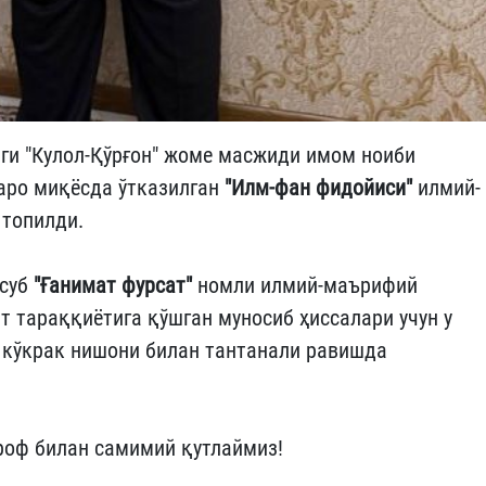
ги "Кулол-Қўрғон" жоме масжиди имом ноиби
аро миқёсда ўтказилган
"Илм-фан фидойиси"
илмий-
 топилди.
нсуб
"Ғанимат фурсат"
номли илмий-маърифий
 тараққиётига қўшган муносиб ҳиссалари учун у
к кўкрак нишони билан тантанали равишда
роф билан самимий қутлаймиз!