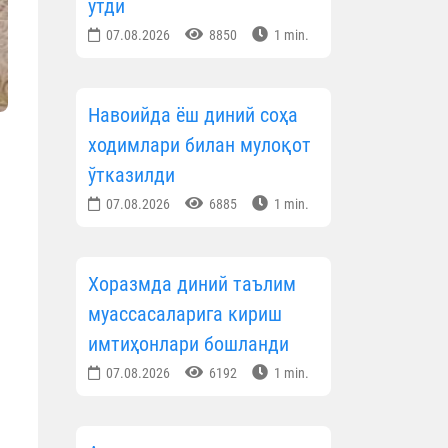
ўтди
07.08.2026
8850
1 min.
Навоийда ёш диний соҳа
ходимлари билан мулоқот
ўтказилди
07.08.2026
6885
1 min.
Хоразмда диний таълим
муассасаларига кириш
имтиҳонлари бошланди
07.08.2026
6192
1 min.