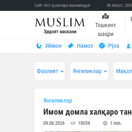
Сайт тест ҳолатида ишламоқда!
08 Август, 20
Тошкент
Ҳидоят маскани
шаҳри
Иймон
Намоз
Рўза
Фаолият
Янгиликлар
Мақол
Янгиликлар
Имом домла халқаро тан
09.06.2026
18034
1 min.