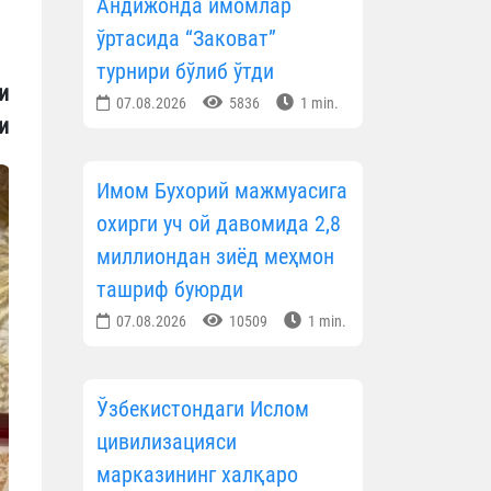
Андижонда имомлар
ўртасида “Заковат”
турнири бўлиб ўтди
и
07.08.2026
5836
1 min.
и
Имом Бухорий мажмуасига
охирги уч ой давомида 2,8
миллиондан зиёд меҳмон
ташриф буюрди
07.08.2026
10509
1 min.
Ўзбекистондаги Ислом
цивилизацияси
марказининг халқаро