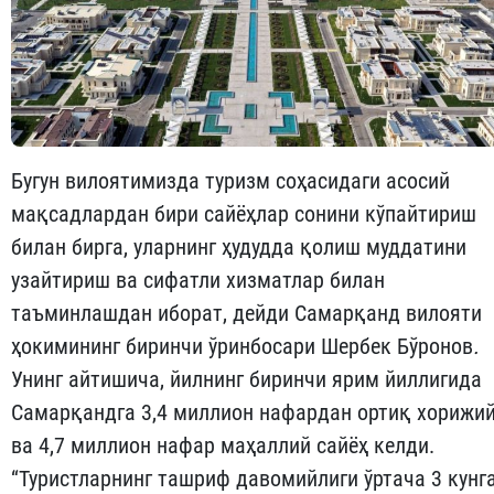
Бугун вилоятимизда туризм соҳасидаги асосий
мақсадлардан бири сайёҳлар сонини кўпайтириш
билан бирга, уларнинг ҳудудда қолиш муддатини
узайтириш ва сифатли хизматлар билан
таъминлашдан иборат, дейди Самарқанд вилояти
ҳокимининг биринчи ўринбосари Шербек Бўронов
.
Унинг айтишича, йилнинг биринчи ярим йиллигида
Самарқандга 3,4 миллион нафардан ортиқ хорижи
ва 4,7 миллион нафар маҳаллий сайёҳ келди.
“Туристларнинг ташриф давомийлиги ўртача 3 кунг