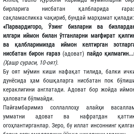
бирларига нисбатан қалбларида ғара
сақламасликка чақириб, бундай марҳамат қилади
«Парвардигоро, Ўзинг бизларни ва бизларда
илгари иймон билан ўтганларни мағфират қилги
ва қалбларимизда иймон келтирган зотларг
нисбатан бирон ғараз
(адоват)
пайдо қилмагин...
(Ҳашр сураси, 10-оят).
​Бу оят мўмин киши нафақат тилида, балки ичк
дунёсида ҳам бошқаларга нисбатан пок бўлиш
кераклигини англатади. Адоват бор жойда иймо
ҳаловати бўлмайди.
​Пайғамбаримиз соллаллоҳу алайҳи васалла
умматни адоват ва нафратдан қатти
огоҳлантирганлар. Зеро, бу иллат инсоннинг қилга