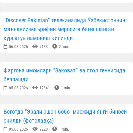
“Discover Pakistan” телеканалида Ўзбекистоннинг
маънавий-маърифий меросига бағишланган
кўрсатув намойиш қилинди
06.08.2026
7133
2 min.
Фарғона имомлари “Заковат” ва стол теннисида
беллашди
05.08.2026
12841
1 min.
Боғотда "Эрали эшон бобо" масжиди янги биноси
очилди (фотолавҳа)
05.08.2026
9228
1 min.