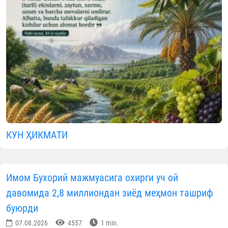
КУН ҲИКМАТИ
Имом Бухорий мажмуасига охирги уч ой
давомида 2,8 миллиондан зиёд меҳмон ташриф
буюрди
07.08.2026
4557
1 min.