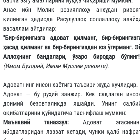
барча эзгу амалларини йўққа чиқариши мумкин.
Анас ибн Молик розияллоҳу анҳудан ривоя
қилинган ҳадисда Расулуллоҳ соллаллоҳу алайҳ
васаллам айтдилар:
​"Бир-бирингизга адоват қилманг, бир-бирингизг
ҳасад қилманг ва бир-бирингиздан юз ўгирманг. Э
Аллоҳнинг бандалари, ўзаро биродар бўлинг!
(Имом Бухорий, Имом Муслим ривояти).
​Адоватнинг инсон ҳаётига таъсири жуда кучлидир.
​Адоват — бу руҳий занжир. Кек сақлаган инсо
доимий безовталикда яшайди. Унинг салби
оқибатларини қуйидагича таснифлаш мумкин:
​Маънавий таназзул:
Адоват эгасинин
ибодатларидан лаззат кетади, чунки қалб нафра