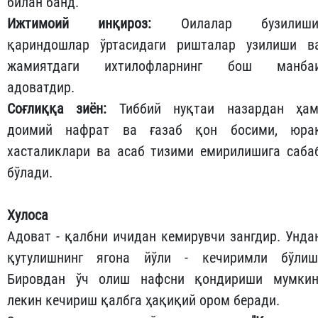
билан банд.
​Ижтимоий инқироз:
Оилалар бузилиши
қариндошлар ўртасидаги ришталар узилиши в
жамиятдаги ихтилофларнинг бош манба
адоватдир.
​Соғлиққа зиён:
Тиббий нуқтаи назардан ҳам
доимий нафрат ва ғазаб қон босими, юра
хасталиклари ва асаб тизими емирилишига саба
бўлади.
Хулоса
​Адоват - қалбни ичидан кемирувчи зангдир. Унда
қутулишнинг ягона йўли - кечиримли бўлиш
Бировдан ўч олиш нафсни қондириши мумкин
лекин кечириш қалбга ҳақиқий ором беради.