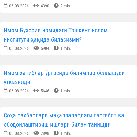
06.08.2026
4390
2 min.
Имом Бухорий номидаги Тошкент ислом
институти ҳақида биласизми?
06.08.2026
6904
1 min.
Имом-хатиблар ўртасида билимлар беллашуви
ўтказилди
06.08.2026
5646
1 min.
Соҳа раҳбарлари маҳаллалардаги тарғибот ва
ободонлаштириш ишлари билан танишди
06.08.2026
7898
1 min.