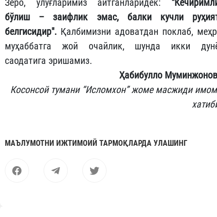
​Зеро, улуғларимиз айтганларидек:
"Кечиримл
бўлиш – заифлик эмас, балки кучли руҳия
белгисидир".
Қалбимизни адоватдан поклаб, меҳр
муҳаббатга жой очайлик, шунда икки дун
саодатига эришамиз.
Ҳабибулло Муминжонов
Косонсой тумани “Исломхон” жоме масжиди имом
хатиб
МАЪЛУМОТНИ ИЖТИМОИЙ ТАРМОҚЛАРДА УЛАШИНГ