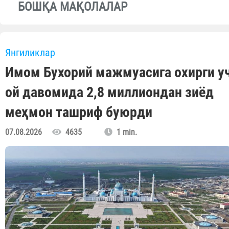
БОШҚА МАҚОЛАЛАР
Янгиликлар
Имом Бухорий мажмуасига охирги у
ой давомида 2,8 миллиондан зиёд
меҳмон ташриф буюрди
07.08.2026
4635
1 min.