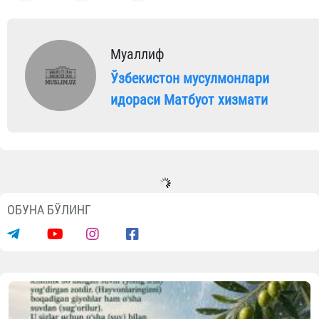
Муаллиф
Ўзбекистон мусулмонлари
идораси Матбуот хизмати
ОБУНА БЎЛИНГ