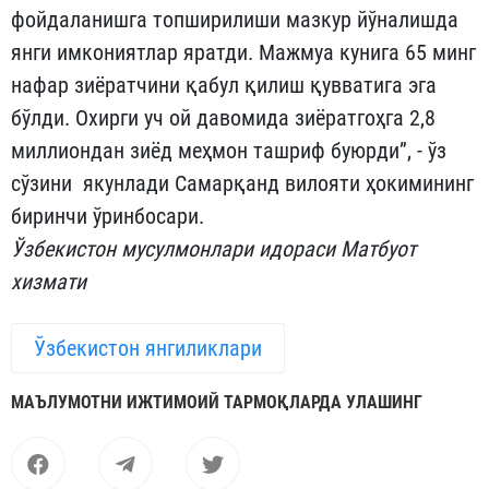
фойдаланишга топширилиши мазкур йўналишда
янги имкониятлар яратди. Мажмуа кунига 65 минг
нафар зиёратчини қабул қилиш қувватига эга
бўлди. Охирги уч ой давомида зиёратгоҳга 2,8
миллиондан зиёд меҳмон ташриф буюрди”, - ўз
сўзини якунлади Самарқанд вилояти ҳокимининг
биринчи ўринбосари.
Ўзбекистон мусулмонлари идораси Матбуот
хизмати
Ўзбекистон янгиликлари
МАЪЛУМОТНИ ИЖТИМОИЙ ТАРМОҚЛАРДА УЛАШИНГ