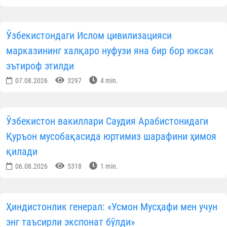
Ўзбекистондаги Ислом цивилизацияси
марказининг халқаро нуфузи яна бир бор юксак
эътироф этилди
07.08.2026
3297
4 min.
Ўзбекистон вакиллари Саудия Арабистонидаги
Қуръон мусобақасида юртимиз шарафини ҳимоя
қилади
06.08.2026
5318
1 min.
Ҳиндистонлик генерал: «Усмон Мусҳафи мен учун
энг таъсирли экспонат бўлди»