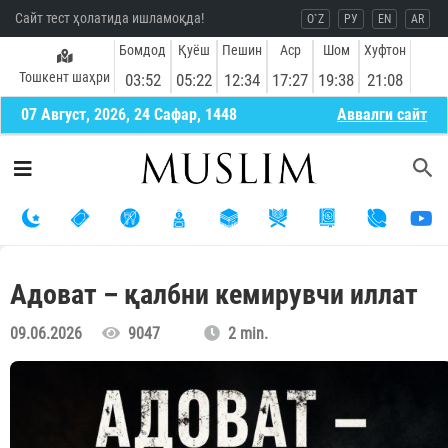
Сайт тест ҳолатида ишламоқда!
O`Z
РУ
EN
AR
Бомдод
Қуёш
Пешин
Аср
Шом
Хуфтон
Тошкент шаҳри
03:52
05:22
12:34
17:27
19:38
21:08
07 Август, 2026, 24 Сафар, 1448
Aввалги сайт
Адоват – қалбни кемирувчи иллат
09.06.2026
9047
2 min.