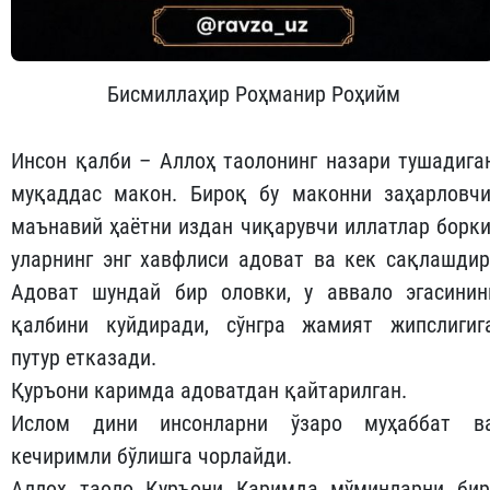
Бисмиллаҳир Роҳманир Роҳийм
Инсон қалби – Аллоҳ таолонинг назари тушадига
муқаддас макон. Бироқ бу маконни заҳарловчи
маънавий ҳаётни издан чиқарувчи иллатлар борки
уларнинг энг хавфлиси адоват ва кек сақлашдир
Адоват шундай бир оловки, у аввало эгасинин
қалбини куйдиради, сўнгра жамият жипслигиг
путур етказади.
​Қуръони каримда адоватдан қайтарилган.
​Ислом дини инсонларни ўзаро муҳаббат в
кечиримли бўлишга чорлайди.
Аллоҳ таоло Қуръони Каримда мўминларни бир