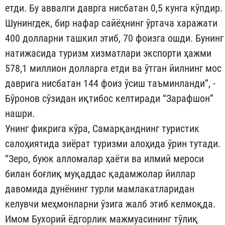
етди. Бу аввалги даврга нисбатан 0,5 кунга кўпдир.
Шунингдек, бир нафар сайёҳнинг ўртача харажати
400 долларни ташкил этиб, 70 фоизга ошди. Бунинг
натижасида туризм хизматлари экспорти ҳажми
578,1 миллион долларга етди ва ўтган йилнинг мос
даврига нисбатан 144 фоиз ўсиш таъминланди”, -
Бўронов сўзидан иқтибос келтиради “Зарафшон”
нашри.
Унинг фикрига кўра, Самарқанднинг туристик
салоҳиятида зиёрат туризми алоҳида ўрин тутади.
“Зеро, буюк алломалар ҳаёти ва илмий мероси
билан боғлиқ муқаддас қадамжолар йиллар
давомида дунёнинг турли мамлакатларидан
келувчи меҳмонларни ўзига жалб этиб келмоқда.
Имом Бухорий ёдгорлик мажмуасининг тўлиқ