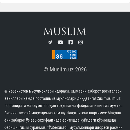
© Muslim.uz 2026
© Ўзбекистон мусулмонлари идораси. Оммавий ахборот воситалари
вакиллари ҳамда порталимиз мухлислари диққатига! Сиз muslim.uz
порталидаги маълумотлардан хоҳлаганча фойдаланишингиз мумкин.
Бизнинг асосий мақсадимиз ҳам шу. Фақат ягона шартимиз: Мақола
ёки хабарни ўз веб-саҳифангизда ёритишда қуйидаги кўринишда
беришингизни сўраймиз: “Ўзбекистон мусулмонлари идораси расмий