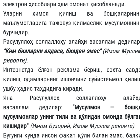
электрон ҳисоблари ҳам омонат ҳисобланади.
Уларни ҳимоя қилиш ва бошқаларнин
маълумотларига тажовуз қилмаслик мусулмоннин
бурчидир.
Расулуллоҳ соллаллоҳу алайҳи васаллам дедилар
"Ким бизларни алдаса, биздан эмас"
(Имом Мусли
ривояти).
Интернетда ёлғон реклама бериш, сохта савд
қилиш, одамларнинг ишончини суйистеъмол қили
ушбу ҳадис таҳдидига киради.
Яна Расулуллоҳ соллаллоҳу алайҳ
васаллам дедилар:
"Мусулмон — бошқ
мусулмонлар унинг тили ва қўлидан омонда бўлга
кишидир"
(Имом Бухорий, Имом Муслим ривояти).
Бугунги кунда инсон фақат қўли билан эмас, балк