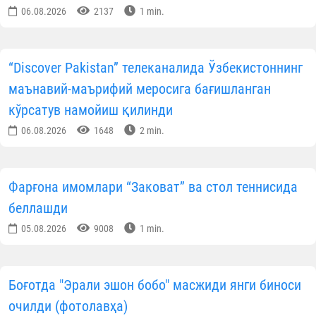
06.08.2026
2137
1 min.
“Discover Pakistan” телеканалида Ўзбекистоннинг
маънавий-маърифий меросига бағишланган
кўрсатув намойиш қилинди
06.08.2026
1648
2 min.
Фарғона имомлари “Заковат” ва стол теннисида
беллашди
05.08.2026
9008
1 min.
Боғотда "Эрали эшон бобо" масжиди янги биноси
очилди (фотолавҳа)