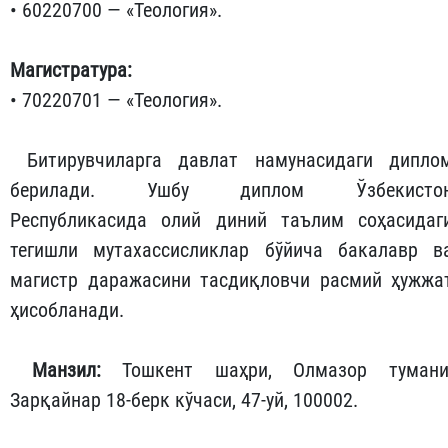
• 60220700 — «Теология».
Магистратура:
• 70220701 — «Теология».
Битирувчиларга давлат намунасидаги дипло
берилади. Ушбу диплом Ўзбекисто
Республикасида олий диний таълим соҳасидаг
тегишли мутахассисликлар бўйича бакалавр в
магистр даражасини тасдиқловчи расмий ҳужжа
ҳисобланади.
Манзил:
Тошкент шаҳри, Олмазор тумани
Зарқайнар 18-берк кўчаси, 47-уй, 100002.