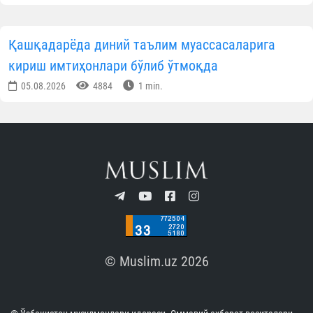
Қашқадарёда диний таълим муассасаларига
кириш имтиҳонлари бўлиб ўтмоқда
05.08.2026
4884
1 min.
© Muslim.uz 2026