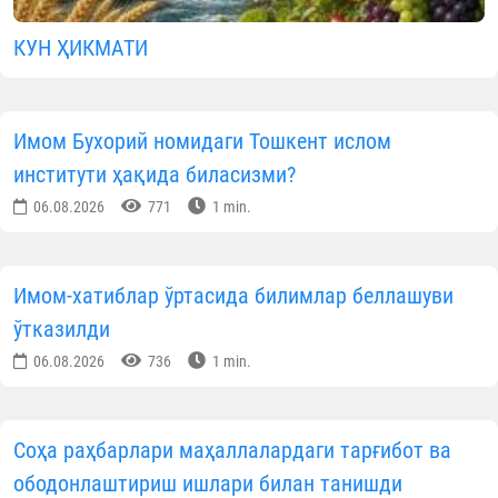
КУН ҲИКМАТИ
Имом Бухорий номидаги Тошкент ислом
институти ҳақида биласизми?
06.08.2026
771
1 min.
Имом-хатиблар ўртасида билимлар беллашуви
ўтказилди
06.08.2026
736
1 min.
Соҳа раҳбарлари маҳаллалардаги тарғибот ва
ободонлаштириш ишлари билан танишди