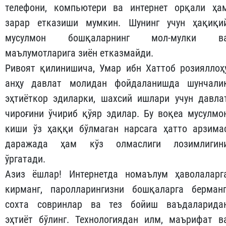
телефони, компьютери ва интернет орқали ҳа
зарар етказиши мумкин. Шунинг учун ҳақиқи
мусулмон бошқаларнинг мол-мулки в
маълумотларига зиён етказмайди.
Ривоят қилинишича, Умар ибн Хаттоб розияллоҳ
анҳу давлат молидан фойдаланишда шунчали
эҳтиёткор эдиларки, шахсий ишлари учун давла
чироғини ўчириб қўяр эдилар. Бу воқеа мусулмо
киши ўз ҳаққи бўлмаган нарсага ҳатто арзима
даражада ҳам кўз олмаслиги лозимлигин
ўргатади.
Азиз ёшлар! Интернетда номаълум ҳаволаларг
кирманг, паролларингизни бошқаларга берманг
сохта совринлар ва тез бойиш ваъдаларида
эҳтиёт бўлинг. Технологиядан илм, маърифат в