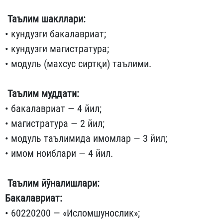
Таълим шакллари:
• кундузги бакалавриат;
• кундузги магистратура;
• модуль (махсус сиртқи) таълими.
Таълим муддати:
• бакалавриат — 4 йил;
• магистратура — 2 йил;
• модуль таълимида имомлар — 3 йил;
• имом ноиблари — 4 йил.
Таълим йўналишлари:
Бакалавриат:
• 60220200 — «Исломшунослик»;