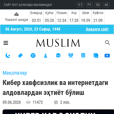
Сайт тест ҳолатида ишламоқда!
O`Z
РУ
EN
AR
Бомдод
Қуёш
Пешин
Аср
Шом
Хуфтон
Тошкент шаҳри
03:51
05:20
12:34
17:28
19:39
21:09
06 Август, 2026, 23 Сафар, 1448
Aввалги сайт
Мақолалар
Кибер хавфсизлик ва интернетдаги
алдовлардан эҳтиёт бўлиш
09.06.2026
11472
2 min.