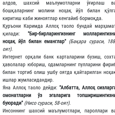
алдов, шахсий маълумотларни ўғирлаш в
бошқаларнинг молини ноҳақ йўл билан қўлг
киритиш каби жиноятлар кенгайиб бормоқда.
Қуръони Каримда Аллоҳ таоло бундай марҳама
қилади:
"Бир-бирларингизнинг молларингизн
ноҳақ йўл билан еманглар"
(Бақара сураси, 188
оят).
Интернет орқали банк карталарини бузиш, сохт
ҳаволалар юбориш, одамларнинг пулларини фири
билан тортиб олиш ушбу оятда қайтарилган ноҳа
ишлар жумласидандир.
Яна Аллоҳ таоло дейди:
"Албатта, Аллоҳ сизларг
омонатларни ўз эгаларига топширишингизн
буюради"
(Нисо сураси, 58-оят).
Инсоннинг шахсий маълумотлари, пароллари в