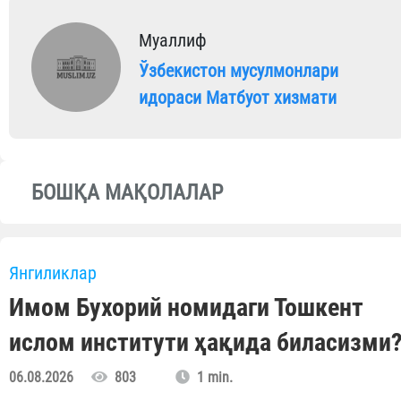
Муаллиф
Ўзбекистон мусулмонлари
идораси Матбуот хизмати
БОШҚА МАҚОЛАЛАР
Янгиликлар
Имом Бухорий номидаги Тошкент
ислом институти ҳақида биласизми
06.08.2026
803
1 min.