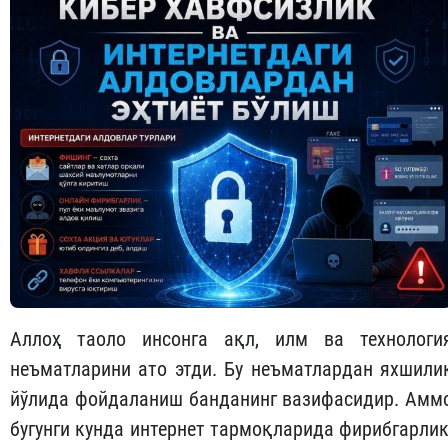
Аллоҳ таоло инсонга ақл, илм ва технологи
неъматларини ато этди. Бу неъматлардан яхшили
йўлида фойдаланиш банданинг вазифасидир. Амм
бугунги кунда интернет тармоқларида фирибгарлик