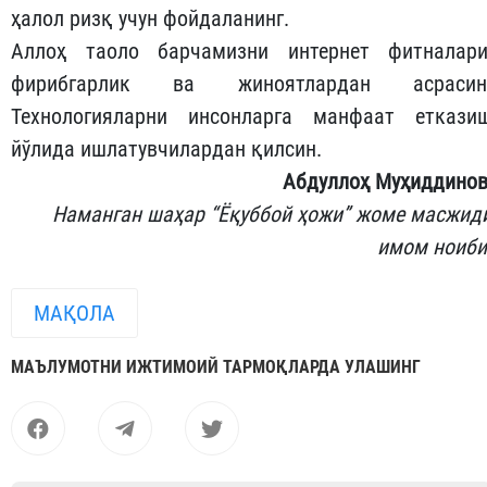
ҳалол ризқ учун фойдаланинг.
Аллоҳ таоло барчамизни интернет фитналари
фирибгарлик ва жиноятлардан асрасин
Технологияларни инсонларга манфаат еткази
йўлида ишлатувчилардан қилсин.
Абдуллоҳ Муҳиддино
Наманган шаҳар “Ёқуббой ҳожи” жоме масжид
имом ноиб
МАҚОЛА
МАЪЛУМОТНИ ИЖТИМОИЙ ТАРМОҚЛАРДА УЛАШИНГ