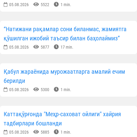
05.08.2026
5522
1 min.
“Натижани рақамлар сони биланмас, жамиятга
қўшилган ижобий таъсир билан баҳолаймиз”
05.08.2026
5877
17 min.
Қабул жараёнида мурожаатларга амалий ечим
берилди
05.08.2026
5300
1 min.
Каттақўрғонда "Меҳр-саховат ойлиги" хайрия
тадбирлари бошланди
05.08.2026
5885
1 min.