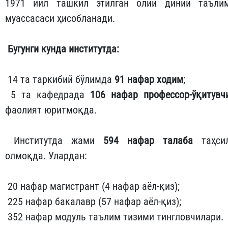
1971 йил ташкил этилган олий диний таъли
муассасаси ҳисобланади.
Бугунги кунда институтда:
14 та таркибий бўлимда
91 нафар ходим
;
5 та кафедрада
106 нафар профессор-ўқитувч
фаолият юритмоқда.
Институтда жами
594 нафар талаба
таҳси
олмоқда. Улардан:
20 нафар магистрант (4 нафар аёл-қиз);
225 нафар бакалавр (57 нафар аёл-қиз);
352 нафар модуль таълим тизими тингловчилари.