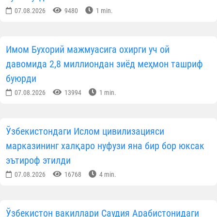
07.08.2026
9480
1 min.
Имом Бухорий мажмуасига охирги уч ой
давомида 2,8 миллиондан зиёд меҳмон ташриф
буюрди
07.08.2026
13994
1 min.
Ўзбекистондаги Ислом цивилизацияси
марказининг халқаро нуфузи яна бир бор юксак
эътироф этилди
07.08.2026
16768
4 min.
Ўзбекистон вакиллари Саудия Арабистонидаги