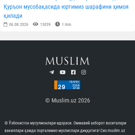
Қуръон мусобақасида юртимиз шарафини ҳимоя
қилади
06.08.2026
13039
1 min.
© Muslim.uz 2026
© Ўзбекистон мусулмонлари идораси. Оммавий ахборот воситалари
вакиллари ҳамда порталимиз мухлислари диққатига! Сиз muslim.uz