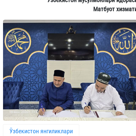
Ўзбекистон мусулмонлари идорас
Матбуот хизмат
Ўзбекистон янгиликлари