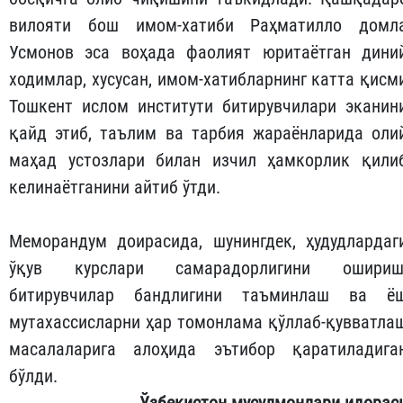
вилояти бош имом-хатиби Раҳматилло домл
Усмонов эса воҳада фаолият юритаётган дини
ходимлар, хусусан, имом-хатибларнинг катта қисм
Тошкент ислом институти битирувчилари эканин
қайд этиб, таълим ва тарбия жараёнларида оли
маҳад устозлари билан изчил ҳамкорлик қили
келинаётганини айтиб ўтди.
Меморандум доирасида, шунингдек, ҳудудлардаг
ўқув курслари самарадорлигини ошириш
битирувчилар бандлигини таъминлаш ва ё
мутахассисларни ҳар томонлама қўллаб-қувватла
масалаларига алоҳида эътибор қаратиладига
бўлди.