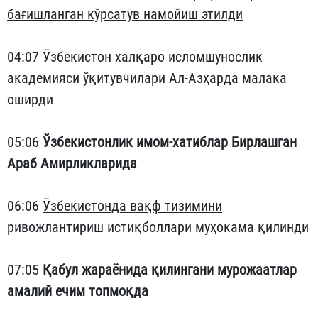
бағишланган кўрсатув намойиш этилди
04:07 Ўзбекистон халқаро исломшунослик
академияси ўқитувчилари Ал-Азҳарда малака
оширди
05:06
Ўзбекистонлик имом-хатиблар Бирлашган
Араб Амирликларида
06:06
Ўзбекистонда вақф тизимини
ривожлантириш истиқболлари муҳокама қилинди
07:05
Қабул жараёнида қилингани мурожаатлар
амалий ечим топмоқда