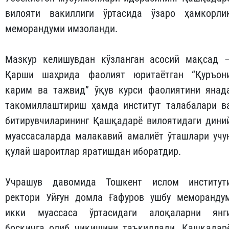
вилояти вакиллиги ўртасида ўзаро ҳамкорли
меморандуми имзоланди.
Мазкур келишувдан кўзланган асосий мақсад 
Қарши шаҳрида фаолият юритаётган “Қуръон
карим ва тажвид” ўқув курси фаолиятини янад
такомиллаштириш ҳамда институт талабалари в
битирувчиларининг Қашқадарё вилоятидаги дини
муассасаларда малакавий амалиёт ўташлари учу
қулай шароитлар яратишдан иборатдир.
Учрашув давомида Тошкент ислом институт
ректори Уйғун домла Ғафуров ушбу меморанду
икки муассаса ўртасидаги алоқаларни янг
босқичга олиб чиқишини таъкидлади. Қашқадар