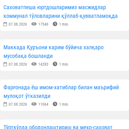
Саховатпеша юртдошларимиз масжидлар
коммунал тўловларини қўллаб-қувватламоқда
07.08.2026
17546
1 min.
Маккада Қуръони карим бўйича халқаро
мусобақа бошланди
07.08.2026
14283
1 min.
Фарғонада ёш имом-хатиблар билан маърифий
мулоқот ўтказилди
07.08.2026
11064
1 min.
Тўрткўлда ободонлаштириш ва меҳр-саховат