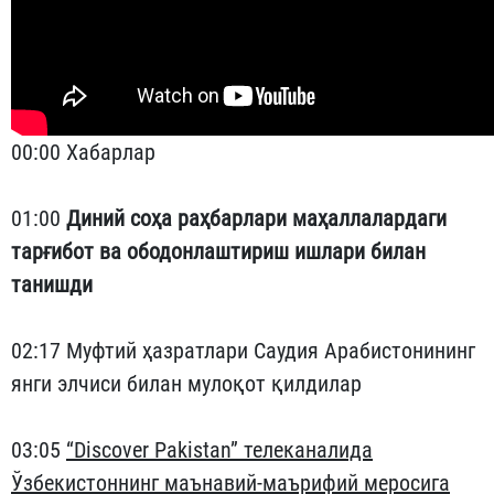
00:00 Хабарлар
01:00
Диний соҳа раҳбарлари маҳаллалардаги
тарғибот ва ободонлаштириш ишлари билан
танишди
02:17 Муфтий ҳазратлари Саудия Арабистонининг
янги элчиси билан мулоқот қилдилар
03:05
“Discover Pakistan” телеканалида
Ўзбекистоннинг маънавий-маърифий меросига