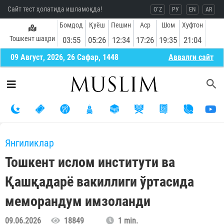
Сайт тест ҳолатида ишламоқда!
O`Z
РУ
EN
AR
Бомдод
Қуёш
Пешин
Аср
Шом
Хуфтон
Тошкент шаҳри
03:55
05:26
12:34
17:26
19:35
21:04
09 Август, 2026, 26 Сафар, 1448
Aввалги сайт
Янгиликлар
Тошкент ислом институти ва
Қашқадарё вакиллиги ўртасида
меморандум имзоланди
09.06.2026
18849
1 min.