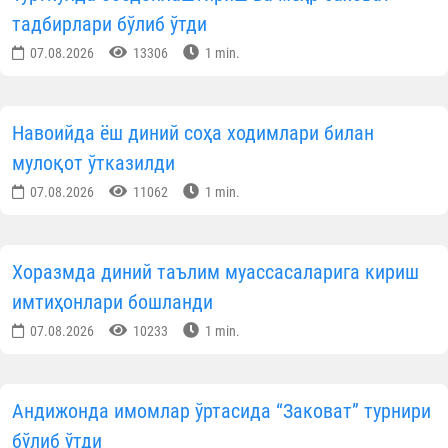
тадбирлари бўлиб ўтди
07.08.2026
13306
1 min.
Навоийда ёш диний соҳа ходимлари билан
мулоқот ўтказилди
07.08.2026
11062
1 min.
Хоразмда диний таълим муассасаларига кириш
имтиҳонлари бошланди
07.08.2026
10233
1 min.
Андижонда имомлар ўртасида “Заковат” турнири
бўлиб ўтди