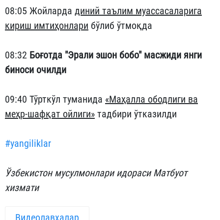
08:05 Жойларда
диний таълим муассасаларига
кириш имтиҳонлари
бўлиб ўтмоқда
08:32
Боғотда "Эрали эшон бобо" масжиди янги
биноси очилди
09:40 Тўрткўл туманида
«Маҳалла ободлиги ва
меҳр-шафқат ойлиги»
тадбири ўтказилди
#yangiliklar
Ўзбекистон мусулмонлари идораси Матбуот
хизмати
Видеолавҳалар