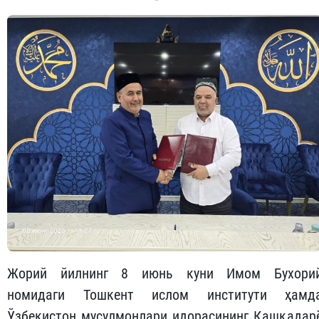
Жорий йилнинг 8 июнь куни Имом Бухори
номидаги Тошкент ислом институти ҳамд
Ўзбекистон мусулмонлари идорасининг Қашқадар