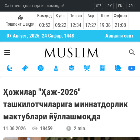
Сайт тест ҳолатида ишламоқда!
O`Z
РУ
EN
AR
Бомдод
Қуёш
Пешин
Аср
Шом
Хуфтон
Тошкент шаҳри
03:52
05:22
12:34
17:27
19:38
21:08
07 Август, 2026, 24 Сафар, 1448
Aввалги сайт
Ҳожилар "Ҳаж-2026"
ташкилотчиларига миннатдорлик
мактублари йўллашмоқда
11.06.2026
18459
2 min.