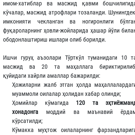
имом-хатиблар ва масжид қавми бошчилигид
кўчалар, масжид атрофлари тозаланди. Шунингдек
имконияти чекланган ва ногиронлиги бўлга
фуқароларнинг ҳовли-жойларида ҳашар йўли била
ободонлаштириш ишлари олиб борилди.
Ишчи гуруҳ аъзолари Тўрткўл туманидаги 10 т
масжид ва 20 та маҳаллага бириктирилиб
қуйидаги хайрли амаллар бажарилди:
Ҳожиларни жалб этган ҳолда маҳаллалардаг
муаммоли оилалар ҳолидан хабар олинди;
Ҳомийлар кўмагида
120 та эҳтиёжман
хонадонга
моддий ва маънавий ёрда
кўрсатилди;
Кўмакка муҳтож оилаларнинг фарзандлариг