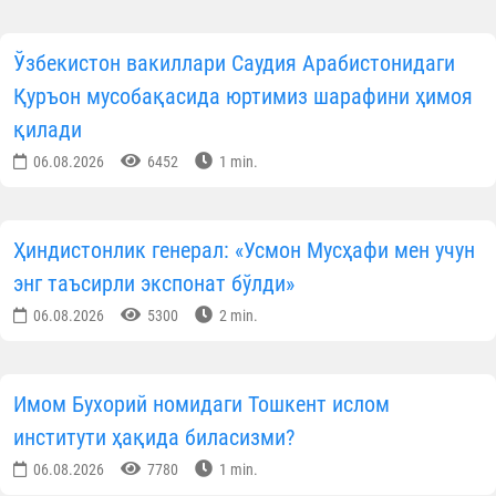
Ўзбекистон вакиллари Саудия Арабистонидаги
Қуръон мусобақасида юртимиз шарафини ҳимоя
қилади
06.08.2026
6452
1 min.
Ҳиндистонлик генерал: «Усмон Мусҳафи мен учун
энг таъсирли экспонат бўлди»
06.08.2026
5300
2 min.
Имом Бухорий номидаги Тошкент ислом
институти ҳақида биласизми?
06.08.2026
7780
1 min.