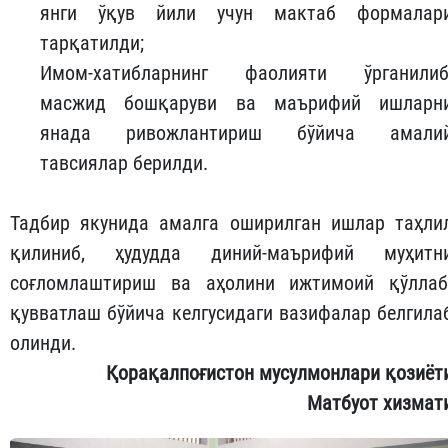
янги ўқув йили учун мактаб формалар
тарқатилди;
Имом-хатибларнинг фаолияти ўрганилиб
масжид бошқаруви ва маърифий ишларн
янада ривожлантириш бўйича амали
тавсиялар берилди.
Тадбир якунида амалга оширилган ишлар таҳли
қилиниб, ҳудудда диний-маърифий муҳитн
соғломлаштириш ва аҳолини ижтимоий қўллаб
қувватлаш бўйича келгусидаги вазифалар белгила
олинди.
Қорақалпоғистон мусулмонлари қозиёт
Матбуот хизмат