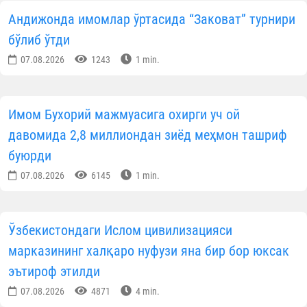
Андижонда имомлар ўртасида “Заковат” турнири
бўлиб ўтди
07.08.2026
1243
1 min.
Имом Бухорий мажмуасига охирги уч ой
давомида 2,8 миллиондан зиёд меҳмон ташриф
буюрди
07.08.2026
6145
1 min.
Ўзбекистондаги Ислом цивилизацияси
марказининг халқаро нуфузи яна бир бор юксак
эътироф этилди
07.08.2026
4871
4 min.