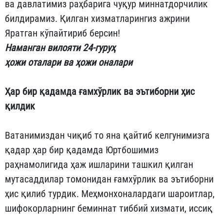
ва давлатимиз раҳбарига чуқур миннатдорчилик
билдирамиз. Қилган хизматларингиз ажрини
Яратган кўпайтириб берсин!
Наманган вилояти 24-гуруҳ
ҳожи оталари ва ҳожи оналари
Ҳар бир қадамда ғамхўрлик ва эътиборни ҳис
қилдик
Ватанимиздан чиқиб то яна қайтиб келгунимизга
қадар ҳар бир қадамда Юртбошимиз
раҳнамолигида ҳаж ишларини ташкил қилган
мутасаддилар томонидан ғамхўрлик ва эътиборни
ҳис қилиб турдик. Меҳмонхоналардаги шароитлар,
шифокорларнинг беминнат тиббий хизмати, иссиқ