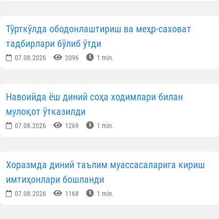
Тўрткўлда ободонлаштириш ва меҳр-саховат
тадбирлари бўлиб ўтди
07.08.2026
2096
1 min.
Навоийда ёш диний соҳа ходимлари билан
мулоқот ўтказилди
07.08.2026
1269
1 min.
Хоразмда диний таълим муассасаларига кириш
имтиҳонлари бошланди
07.08.2026
1168
1 min.