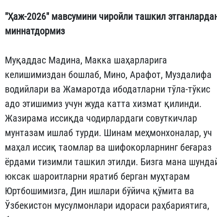
"Ҳаж-2026" мавсумини чиройли ташкил этганларда
миннатдормиз
Муқаддас Мадина, Макка шаҳарларига
келишимиздан бошлаб, Мино, Арафот, Муздалифа
водийлари ва Жамаротда ибодатларни тўла-тўкис
адо этишимиз учун жуда катта хизмат қилинди.
Жазирама иссиқда чодирлардаги совуткичлар
мунтазам ишлаб турди. Шинам меҳмонхоналар, уч
маҳал иссиқ таомлар ва шифокорларнинг беғараз
ёрдами тизимли ташкил этилди. Бизга мана шунда
юксак шароитларни яратиб берган муҳтарам
Юртбошимизга, Дин ишлари бўйича қўмита ва
Ўзбекистон мусулмонлари идораси раҳбариятига,