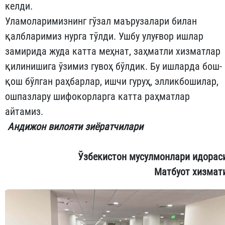
келди.
Уламоларимизнинг гўзал маърузалари билан
қалбларимиз нурга тўлди. Ушбу улуғвор ишлар
замирида жуда катта меҳнат, заҳматли хизматлар
қилинишига ўзимиз гувоҳ бўлдик. Бу ишларда бош-
қош бўлган раҳбарлар, ишчи гуруҳ, элликбошилар,
ошпазлару шифокорларга катта раҳматлар
айтамиз.
Андижон вилояти зиёратчилари
Ўзбекистон мусулмонлари идорас
Матбуот хизмат