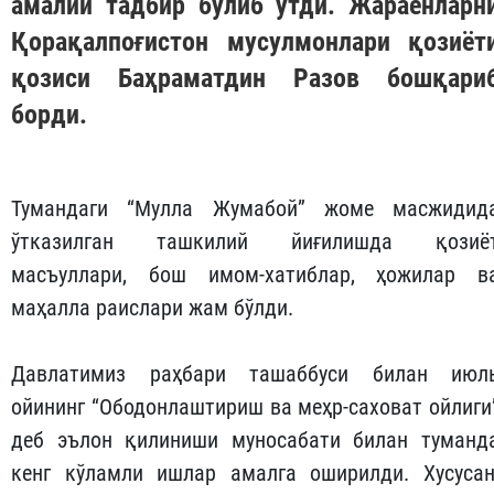
амалий тадбир бўлиб ўтди. Жараёнларн
Қорақалпоғистон мусулмонлари қозиёт
қозиси Баҳраматдин Разов бошқари
борди.
Тумандаги “Мулла Жумабой” жоме масжидид
ўтказилган ташкилий йиғилишда қозиё
масъуллари, бош имом-хатиблар, ҳожилар в
маҳалла раислари жам бўлди.
Давлатимиз раҳбари ташаббуси билан июл
ойининг “Ободонлаштириш ва меҳр-саховат ойлиги
деб эълон қилиниши муносабати билан туманд
кенг кўламли ишлар амалга оширилди. Хусусан