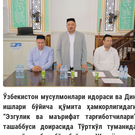
Ўзбекистон мусулмонлари идораси ва Ди
ишлари бўйича қўмита ҳамкорлигидаг
“Эзгулик ва маърифат тарғиботчилари
ташаббуси доирасида Тўрткўл туманид