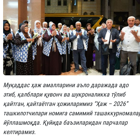
Муқаддас ҳаж амалларини аъло даражада адо
этиб, қалблари қувонч ва шукроналикка тўлиб
қайтган, қайтаётган ҳожиларимиз “Ҳаж – 2026”
ташкилотчилари номига самимий ташаккурномала
йўллашмоқда. Қуйида баъзиларидан парчалар
келтирамиз.