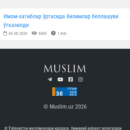
Имом-хатиблар ўртасида билимлар беллашуви
ўтказилди
06.08.2026
6405
1 min.
© Muslim.uz 2026
© Ўзбекистон мусулмонлари идораси. Оммавий ахборот воситалари