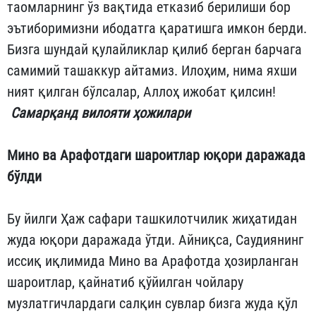
таомларнинг ўз вақтида етказиб берилиши бор
эътиборимизни ибодатга қаратишга имкон берди.
Бизга шундай қулайликлар қилиб берган барчага
самимий ташаккур айтамиз. Илоҳим, нима яхши
ният қилган бўлсалар, Аллоҳ ижобат қилсин!
Самарқанд вилояти ҳожилари
Мино ва Арафотдаги шароитлар юқори даражада
бўлди
Бу йилги Ҳаж сафари ташкилотчилик жиҳатидан
жуда юқори даражада ўтди. Айниқса, Саудиянинг
иссиқ иқлимида Мино ва Арафотда ҳозирланган
шароитлар, қайнатиб қўйилган чойлару
музлатгичлардаги салқин сувлар бизга жуда қўл