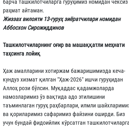
барча ташкилотчиларга гуруҳимиз номидан чексиз
раҳмат айтаман.
Жиззах вилояти 13-гуруҳ зиёратчилари номидан
Аббосхон Сирожиддинов
Ташкилотчиларнинг оғир ва машаққатли меҳнати
таҳсинга лойиқ
Ҳаж амалларини хотиржам бажаришимизда кеча-
кундуз хизмат қилган "Ҳаж-2026" ишчи гуруҳидан
Аллоҳ рози бўлсин. Муқаддас қадамжоларда
намозларимиз ўз вақтида адо этилишини
таъминлаган гуруҳ раҳбарлари, илмли шайхларими
ва қориларимиз сафаримиз файзини оширди. Биз
учун бундай фидоийлик кўрсатган ташкилотчиларг