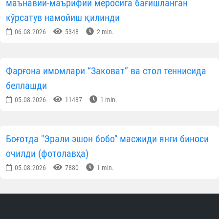
маънавий-маърифий меросига бағишланган
кўрсатув намойиш қилинди
06.08.2026
5348
2 min.
Фарғона имомлари “Заковат” ва стол теннисида
беллашди
05.08.2026
11487
1 min.
Боғотда "Эрали эшон бобо" масжиди янги биноси
очилди (фотолавҳа)
05.08.2026
7880
1 min.