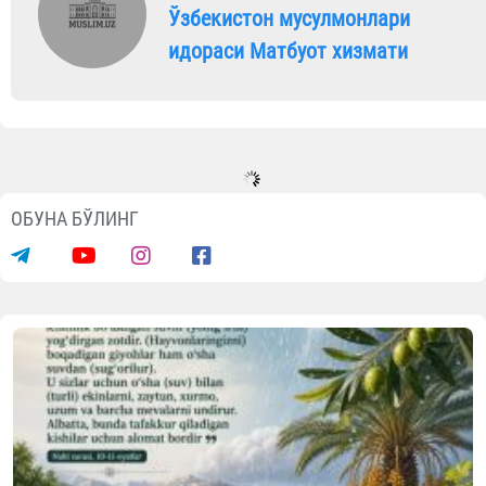
Ўзбекистон мусулмонлари
идораси Матбуот хизмати
ОБУНА БЎЛИНГ