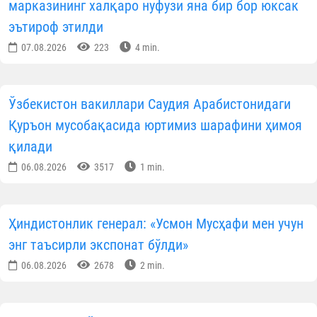
марказининг халқаро нуфузи яна бир бор юксак
эътироф этилди
07.08.2026
223
4 min.
Ўзбекистон вакиллари Саудия Арабистонидаги
Қуръон мусобақасида юртимиз шарафини ҳимоя
қилади
06.08.2026
3517
1 min.
Ҳиндистонлик генерал: «Усмон Мусҳафи мен учун
энг таъсирли экспонат бўлди»
06.08.2026
2678
2 min.