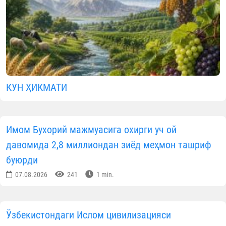
КУН ҲИКМАТИ
Имом Бухорий мажмуасига охирги уч ой
давомида 2,8 миллиондан зиёд меҳмон ташриф
буюрди
07.08.2026
241
1 min.
Ўзбекистондаги Ислом цивилизацияси