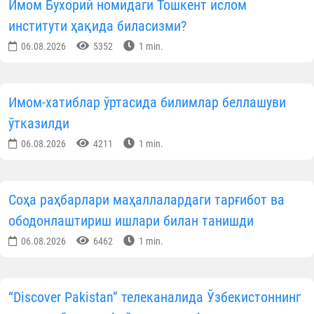
Имом Бухорий номидаги Тошкент ислом
институти ҳақида биласизми?
06.08.2026
5352
1 min.
Имом-хатиблар ўртасида билимлар беллашуви
ўтказилди
06.08.2026
4211
1 min.
Соҳа раҳбарлари маҳаллалардаги тарғибот ва
ободонлаштириш ишлари билан танишди
06.08.2026
6462
1 min.
“Discover Pakistan” телеканалида Ўзбекистоннинг