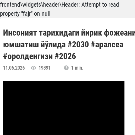
frontend\widgets\header\Header: Attempt to read
property "fajr" on null
Инсоният тарихидаги йирик фожеан
юмшатиш йўлида #2030 #аралсеа
#оролденгизи #2026
11.06.2026
19391
1 min.