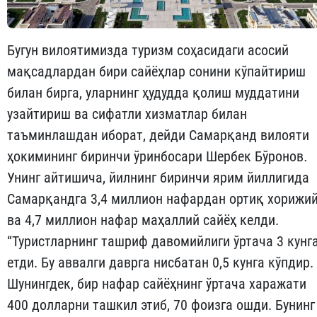
Бугун вилоятимизда туризм соҳасидаги асосий
мақсадлардан бири сайёҳлар сонини кўпайтириш
билан бирга, уларнинг ҳудудда қолиш муддатини
узайтириш ва сифатли хизматлар билан
таъминлашдан иборат, дейди Самарқанд вилояти
ҳокимининг биринчи ўринбосари Шербек Бўронов
.
Унинг айтишича, йилнинг биринчи ярим йиллигида
Самарқандга 3,4 миллион нафардан ортиқ хорижи
ва 4,7 миллион нафар маҳаллий сайёҳ келди.
“Туристларнинг ташриф давомийлиги ўртача 3 кунг
етди. Бу аввалги даврга нисбатан 0,5 кунга кўпдир.
Шунингдек, бир нафар сайёҳнинг ўртача харажати
400 долларни ташкил этиб, 70 фоизга ошди. Бунинг