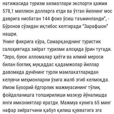
натижасида туризм хизматлари экспорти ҳажми
578,1 миллион долларга етди ва ўтган йилнинг мос
даврига нисбатан 144 фоиз ўсиш таъминланди”, -
Бўронов сўзидан иқтибос келтиради “Зарафшон”
нашри.
Унинг фикрига кўра, Самарқанднинг туристик
салоҳиятида зиёрат туризми алоҳида ўрин тутади.
“Зеро, буюк алломалар ҳаёти ва илмий мероси
билан боғлиқ муқаддас қадамжолар йиллар
давомида дунёнинг турли мамлакатларидан
келувчи меҳмонларни ўзига жалб этиб келмоқда.
Имом Бухорий ёдгорлик мажмуасининг тўлиқ
фойдаланишга топширилиши мазкур йўналишда
янги имкониятлар яратди. Мажмуа кунига 65 минг
нафар зиёратчини қабул қилиш қувватига эга