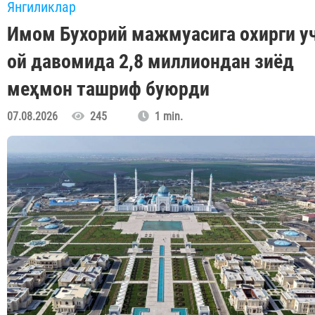
Янгиликлар
Имом Бухорий мажмуасига охирги у
ой давомида 2,8 миллиондан зиёд
меҳмон ташриф буюрди
07.08.2026
245
1 min.