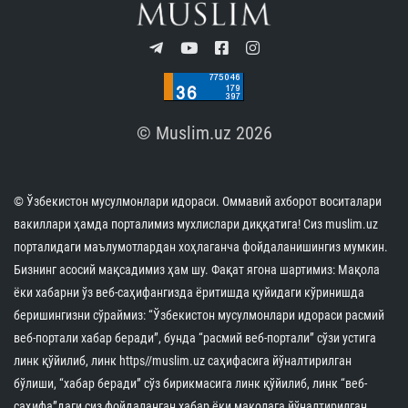
© Muslim.uz 2026
© Ўзбекистон мусулмонлари идораси. Оммавий ахборот воситалари
вакиллари ҳамда порталимиз мухлислари диққатига! Сиз muslim.uz
порталидаги маълумотлардан хоҳлаганча фойдаланишингиз мумкин.
Бизнинг асосий мақсадимиз ҳам шу. Фақат ягона шартимиз: Мақола
ёки хабарни ўз веб-саҳифангизда ёритишда қуйидаги кўринишда
беришингизни сўраймиз: “Ўзбекистон мусулмонлари идораси расмий
веб-портали хабар беради”, бунда “расмий веб-портали” сўзи устига
линк қўйилиб, линк https//muslim.uz саҳифасига йўналтирилган
бўлиши, “хабар беради” сўз бирикмасига линк қўйилиб, линк “веб-
саҳифа”даги сиз фойдаланган хабар ёки мақолага йўналтирилган