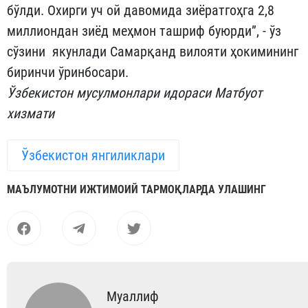
бўлди. Охирги уч ой давомида зиёратгоҳга 2,8
миллиондан зиёд меҳмон ташриф буюрди”, - ўз
сўзини якунлади Самарқанд вилояти ҳокимининг
биринчи ўринбосари.
Ўзбекистон мусулмонлари идораси Матбуот
хизмати
Ўзбекистон янгиликлари
МАЪЛУМОТНИ ИЖТИМОИЙ ТАРМОҚЛАРДА УЛАШИНГ
Муаллиф