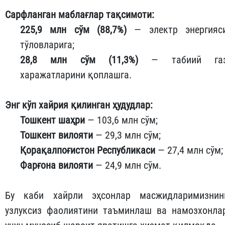
Сарфланган маблағлар тақсимоти:
225,9 млн сўм (88,7%)
— электр энергияс
тўловларига;
28,8 млн сўм (11,3%)
— табиий га
харажатларини қоплашга.
Энг кўп хайрия қилинган ҳудудлар:
Тошкент шаҳри
— 103,6 млн сўм;
Тошкент вилояти
— 29,3 млн сўм;
Қорақалпоғистон Республикаси
— 27,4 млн сўм;
Фарғона вилояти
— 24,9 млн сўм.
Бу каби хайрли эҳсонлар масжидларимизнин
узлуксиз фаолиятини таъминлаш ва намозхонла