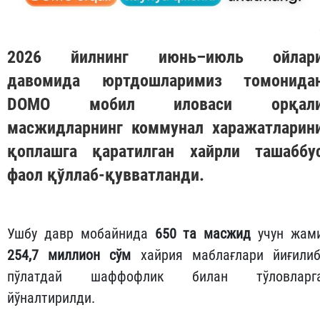
2026 йилнинг июнь–июль ойлар
давомида юртдошларимиз томонида
DOMO
мобил иловаси орқал
масжидларнинг коммунал харажатларин
қоплашга қаратилган хайрли ташаббу
фаол қўллаб-қувватланди.
Ушбу давр мобайнида
650 та масжид
учун жам
254,7 миллион сўм
хайрия маблағлари йиғилиб
пўлатдай шаффофлик билан тўловларг
йўналтирилди.