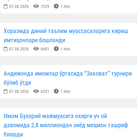
Саховатпеша юртдошларимиз масжидлар
коммунал тўловларини қўллаб-қувватламоқда
07.08.2026
12872
1 min.
Маккада Қуръони карим бўйича халқаро
мусобақа бошланди
07.08.2026
8160
1 min.
Фарғонада ёш имом-хатиблар билан маърифий
мулоқот ўтказилди
07.08.2026
6408
1 min.