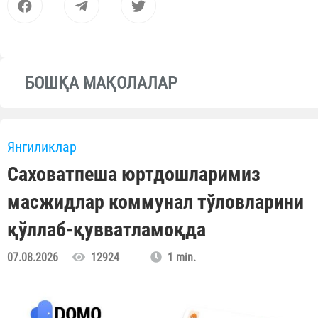
БОШҚА МАҚОЛАЛАР
Янгиликлар
Саховатпеша юртдошларимиз
масжидлар коммунал тўловларини
қўллаб-қувватламоқда
07.08.2026
12924
1 min.