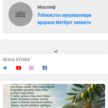
Муаллиф
Ўзбекистон мусулмонлари
идораси Матбуот хизмати
Видеолар
Фарғонада 35 нафар болажонга хатн
тўйи ўтказилди
07.08.2026
6287
1 min.
www.vaqf.uz