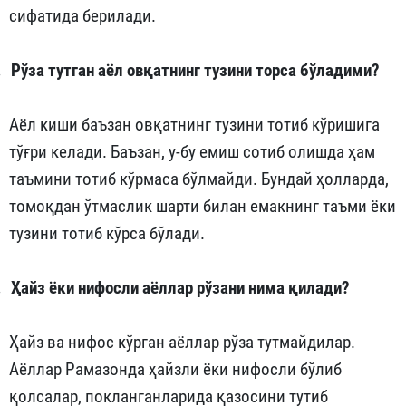
сифатида берилади.
.
Рўза тутган аёл овқатнинг тузини торса бўладими?
Аёл киши баъзан овқатнинг тузини тотиб кўришига
тўғри келади. Баъзан, у-бу емиш сотиб олишда ҳам
таъмини тотиб кўрмаса бўлмайди. Бундай ҳолларда,
томоқдан ўтмаслик шарти билан емакнинг таъми ёки
тузини тотиб кўрса бўлади.
.
Ҳайз ёки нифосли аёллар рўзани нима қилади?
Ҳайз ва нифос кўрган аёллар рўза тутмайдилар.
Аёллар Рамазонда ҳайзли ёки нифосли бўлиб
қолсалар, покланганларида қазосини тутиб