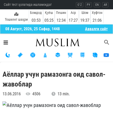
Сайт тест ҳолатида ишламоқда!
O`Z
РУ
EN
AR
Бомдод
Қуёш
Пешин
Аср
Шом
Хуфтон
Тошкент шаҳри
03:53
05:25
12:34
17:27
19:37
21:06
08 Август, 2026, 25 Сафар, 1448
Aввалги сайт
Аёллар учун рамазонга оид савол-
жавоблар
13.06.2016
4506
13 min.