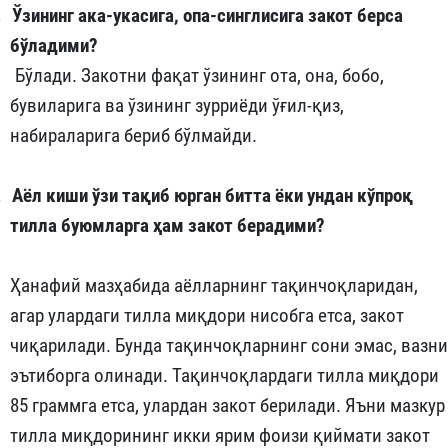
.
Ў
зининг ака-укасига, опа-синглисига закот берса
б
ў
ладими?
Бўлади. Закотни фақат ўзининг ота, она, бобо,
бувиларига ва ўзининг зурриёди ўғил-қиз,
набираларига бериб бўлмайди.
.
Аёл киши ўзи тақиб юрган битта ёки ундан кўпроқ
тилла буюмларга ҳам закот берадими?
Ҳанафий мазҳабида аёлларнинг тақинчоқларидан,
агар улардаги тилла миқдори нисобга етса, закот
чиқарилади. Бунда тақинчоқларнинг сони эмас, вазни
эътиборга олинади. Тақинчоқлардаги тилла миқдори
85 граммга етса, улардан закот берилади. Яъни мазкур
тилла миқдорининг икки ярим фоизи қиймати закот