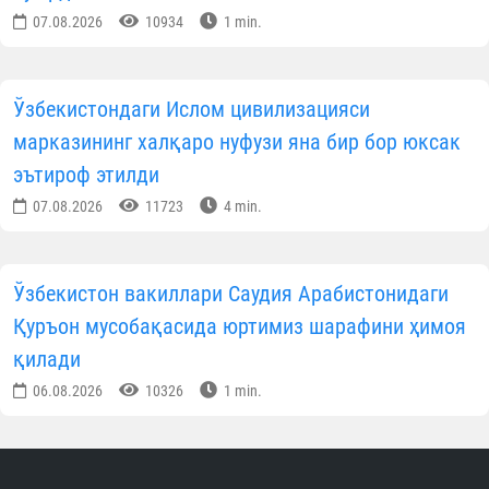
Тўрткўлда ободонлаштириш ва меҳр-саховат
тадбирлари бўлиб ўтди
07.08.2026
9345
1 min.
Навоийда ёш диний соҳа ходимлари билан
мулоқот ўтказилди
07.08.2026
7329
1 min.
Хоразмда диний таълим муассасаларига кириш
имтиҳонлари бошланди
07.08.2026
6601
1 min.
Андижонда имомлар ўртасида “Заковат” турнири