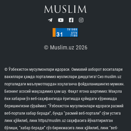
бўлиб ўтди
07.08.2026
6251
1 min.
Имом Бухорий мажмуасига охирги уч ой
давомида 2,8 миллиондан зиёд меҳмон ташриф
буюрди
07.08.2026
10934
1 min.
Ўзбекистондаги Ислом цивилизацияси
марказининг халқаро нуфузи яна бир бор юксак
эътироф этилди
07.08.2026
11723
4 min.