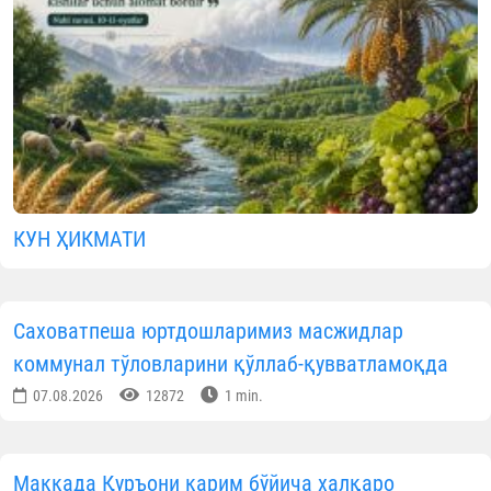
Видеолавҳалар
МАЪЛУМОТНИ ИЖТИМОИЙ ТАРМОҚЛАРДА УЛАШИНГ
Муаллиф
Ўзбекистон мусулмонлари идораси
Матбуот хизмати
ОБУНА БЎЛИНГ