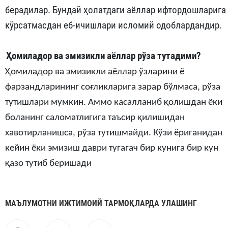
берадилар. Бундай ҳолатдаги аёллар ифтордошларига
кўрсатмасдан еб-ичишлари исломий одоблардандир.
.
Ҳомиладор ва эмизикли аёллар рўза тутадими?
Ҳомиладор ва эмизикли аёллар ўзларини ё
фарзандларининг соғликларига зарар бўлмаса, рўза
тутишлари мумкин. Аммо касалланиб қолишдан ёки
боланинг саломатлигига таъсир қилишидан
хавотирланишса, рўза тутишмайди. Кўзи ёриганидан
кейин ёки эмизиш даври тугагач бир кунига бир кун
қазо тутиб беришади
МАЪЛУМОТНИ ИЖТИМОИЙ ТАРМОҚЛАРДА УЛАШИНГ