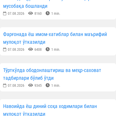
КУН ҲИКМАТИ