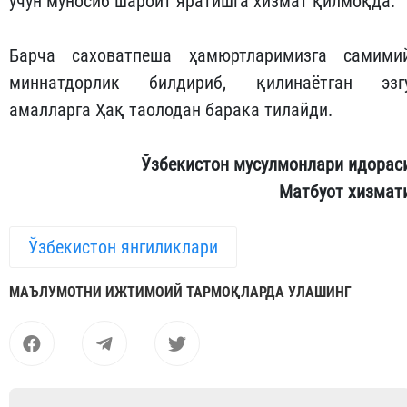
учун муносиб шароит яратишга хизмат қилмоқда.
Барча саховатпеша ҳамюртларимизга самими
миннатдорлик билдириб, қилинаётган эзг
амалларга Ҳақ таолодан барака тилайди.
Ўзбекистон мусулмонлари идорас
Матбуот хизмат
Ўзбекистон янгиликлари
МАЪЛУМОТНИ ИЖТИМОИЙ ТАРМОҚЛАРДА УЛАШИНГ