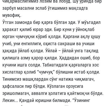
чиқармаслигимиз лозим ва лобуд. Шу ўринда бир
зарбул масални эслаб ўтишимиз мақсадга
мувофиқ.
Ўтган замонда бир қарға бўлган эди. У мўътадил
ҳаракат қилиб юрар эди. Бир куни у ўйноқлаб
юрган чумчуқни кўриб қолди. Қарғани ақлу ҳушу
учиб, уни енгиллиги, оҳиста сакраши ва учиши
ҳақида ўйлаб қолди. Ўйлай – ўйлай унга тақлид
қилишга азму қарор қилди. Ҳаддидан ошиб, бор
кучини ишга солди. Табиатидаги қарғаларга хос
хислатлар қолиб “чумчуқ” бўлишни истаб қолди.
Тинимсиз машқлардан сўнг натижа чиқмагач,
ҳафсаласи пир бўлди. Кўзлаган орзусига
эришолмагач, аввалги ҳолатига қайтмоқчи бўлди.
Лекин... Қандай юришни билмади. “Ўзининг