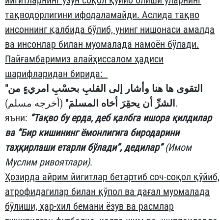
тақводорлигини ифодаламайди. Аслида тақво
инсоннинг қалбида бўлиб, унинг нишонаси амалда
ва инсонлар билан муомалада намоён бўлади.
Пайғамбаримиз алайҳиссалом ҳадиси
шарифларидан бирида:
"التقوى ها هنا وأشار إلى القلبِ بحسْبِ امريءٍ من
(أخرجه مسلم).
الشرِّ أن يحقِرَ أخاه المسلمَ"
яъни:
“Тақво бу ерда, деб қалбга ишора қилдилар
ва “Бир кишининг ёмонлигига биродарини
таҳқирлаши етарли бўлади”, дедилар”
(Имом
Муслим ривоятлари)
.
Ҳозирда айрим йигитлар бетартиб соч-соқол қўйиб,
атрофидагилар билан қўпол ва дағал муомалада
бўлиши, ҳар-хил бемани ёзув ва расмлар