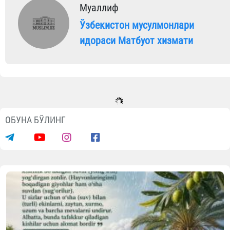
Муаллиф
Ўзбекистон мусулмонлари
идораси Матбуот хизмати
Янгиликлар
Навоийда ёш диний соҳа ходимлари
билан мулоқот ўтказилди
07.08.2026
1450
1 min.
Ўзбекистон Республикаси Президентинин