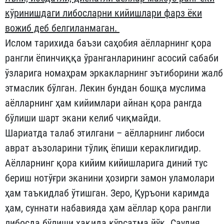
кўринишдаги либосларни кийишлари фарз ёки
вожиб деб белгиланмаган.
Ислом тарихида баъзи саҳобия аёлларнинг қора
рангли ёпинчиққа ўранганларининг асосий сабаби
ўзларига номаҳрам эркакларнинг эътиборини жалб
этмаслик бўлган. Лекин бундан бошқа муслима
аёлларнинг ҳам кийимлари айнан қора рангда
бўлиши шарт экани келиб чиқмайди.
Шариатда талаб этилгани – аёлларнинг либоси
аврат аъзоларини тўлиқ ёпиши кераклигидир.
Аёлларнинг қора кийим кийишларига диний тус
бериш нотўғри эканини ҳозирги замон уламолари
ҳам таъкидлаб ўтишган. Зеро, Қуръони каримда
ҳам, суннати набавияда ҳам аёллар қора рангли
либосда бўлиши ҳақида кўрсатма йўқ. Саудия