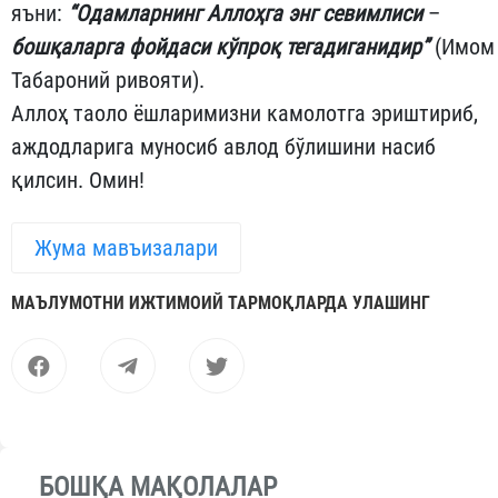
яъни:
“Одамларнинг Аллоҳга энг севимлиси
–
бошқаларга фойдаси кўпроқ тегадиганидир”
(Имом
Табароний ривояти).
Аллоҳ таоло ёшларимизни камолотга эриштириб,
аждодларига муносиб авлод бўлишини насиб
қилсин. Омин!
Жума мавъизалари
МАЪЛУМОТНИ ИЖТИМОИЙ ТАРМОҚЛАРДА УЛАШИНГ
БОШҚА МАҚОЛАЛАР