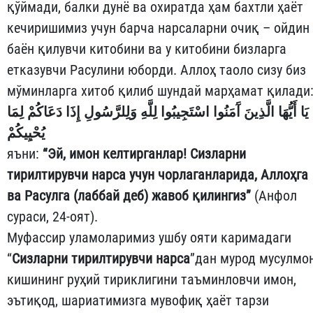
қўймади, балки дунё ва охиратда ҳам бахтли ҳаёт
кечиришимиз учун барча нарсаларни очиқ – ойдин
баён қилувчи китобини ва у китобини бизларга
етказувчи Расулини юборди. Аллоҳ таоло сизу биз
мўминларга хитоб қилиб шундай марҳамат қилади
يَا أَيُّهَا الَّذِينَ آَمَنُوا اسْتَجِيبُوا لِلَّهِ وَلِلرَّسُولِ إِذَا دَعَاكُمْ لِمَا
يُحْيِيكُمْ
яъни:
“Эй, имон келтирганлар! Сизларни
тирилтирувчи нарса учун чорлаганларида, Аллоҳга
ва Расулга (лаббай деб) жавоб қилингиз”
(Анфол
сураси, 24-оят).
Муфассир уламоларимиз ушбу ояти каримадаги
“
Сизларни тирилтирувчи нарса
”дан мурод мусулмо
кишининг руҳий тириклигини таъминловчи имон,
эътиқод, шариатимизга мувофиқ ҳаёт тарзи