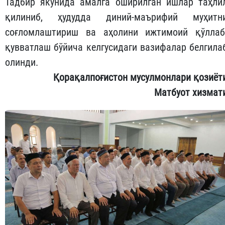
Тадбир якунида амалга оширилган ишлар таҳли
қилиниб, ҳудудда диний-маърифий муҳитн
соғломлаштириш ва аҳолини ижтимоий қўллаб
қувватлаш бўйича келгусидаги вазифалар белгила
олинди.
Қорақалпоғистон мусулмонлари қозиёт
Матбуот хизмат