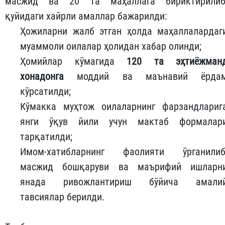
масжид ва 20 та маҳаллага бириктирилиб
қуйидаги хайрли амаллар бажарилди:
Ҳожиларни жалб этган ҳолда маҳаллалардаг
муаммоли оилалар ҳолидан хабар олинди;
Ҳомийлар кўмагида
120 та эҳтиёжман
хонадонга
моддий ва маънавий ёрда
кўрсатилди;
Кўмакка муҳтож оилаларнинг фарзандлариг
янги ўқув йили учун мактаб формалар
тарқатилди;
Имом-хатибларнинг фаолияти ўрганилиб
масжид бошқаруви ва маърифий ишларн
янада ривожлантириш бўйича амали
тавсиялар берилди.