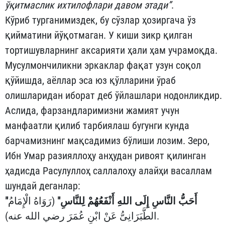
ўқитмаслик ихтилофлари давом этади”
.
Кўриб турганимиздек, бу сўзлар ҳозиргача ўз
қийматини йўқотмаган. У киши зикр қилган
тортишувларнинг аксарияти ҳали ҳам учрамоқда.
Мусулмончиликни эркаклар фақат узун соқол
қўйишда, аёллар эса юз қўлларини ўраб
олишларидан иборат деб ўйлашлари нодонликдир.
Аслида, фарзандларимизни жамият учун
манфаатли қилиб тарбиялаш бугунги кунда
барчамизнинг мақсадимиз бўлиши лозим. Зеро,
Ибн Умар разияллоҳу анҳудан ривоят қилинган
ҳадисда Расулуллоҳ саллалоҳу алайҳи васаллам
шундай деганлар:
"أَحَبُّ النَّاسِ إِلَى اللهِ أَنْفَعُهُمْ لِلنَّاسِ"
(رَوَاهُ الْإِمَامُ
الطَّبَرَانِىُّ عَنْ ابْنِ عُمَرَ رضي الله عنه).