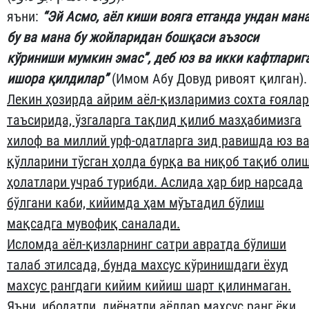
яъни:
“Эй Асмо, аёл киши вояга етганда ундан ман
бу ва мана бу жойларидан бошқаси аъзоси
кўриниши мумкин эмас”, деб юз ва икки кафтлариг
ишора қилдилар”
(Имом Абу Довуд ривоят қилган).
Лекин ҳозирда айрим аёл-қизларимиз сохта ғоялар
таъсирида, ўзгаларга тақлид қилиб мазҳабимизга
хилоф ва миллий урф-одатларга зид равишда юз в
қўлларини тўсган ҳолда бурқа ва ниқоб тақиб оли
ҳолатлари учраб турибди. Аслида ҳар бир нарсада
бўлгани каби, кийимда ҳам мўътадил бўлиш
мақсадга мувофиқ саналади.
Исломда аёл-қизларнинг сатри авратда бўлиши
талаб этилсада, бунда махсус кўринишдаги ёхуд
махсус рангдаги кийим кийиш шарт қилинмаган.
Яъни, ибодатли, диёнатли аёллар махсус ранг ёки