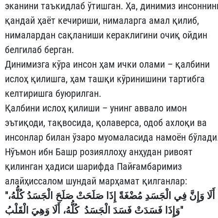
эканини таъкидлаб ўтишган. Ҳа, динимиз инсоннин
қандай ҳаёт кечириши, нималарга амал қилиб,
нималардан сақланиши кераклигини очиқ ойдин
белгилаб берган.
Динимизга кўра инсон ҳам ички олами – қалбини
ислоҳ қилишга, ҳам ташқи кўринишини тартибга
келтиришга буюрилган.
Қалбини ислоҳ қилиши – унинг аввало имон
эътиқоди, тақвосида, қолаверса, одоб ахлоқи ва
инсонлар билан ўзаро муомаласида намоён бўлади
Нўъмон ибн Башр розияллоҳу анҳудан ривоят
қилинган ҳадиси шарифда Пайғамбаримиз
алайҳиссалом шундай марҳамат қилганлар:
"أَلَا وَإِنَّ فِي الْجَسَدِ مُضْغَةً إِذَا صَلَحَتْ صَلَحَ الْجَسَدُ كُلُّهُ،
وَإِذَا فَسَدَتْ فَسَدَ الْجَسَدُ كُلُّهُ، أَلَا وَهِيَ الْقَلْبُ"