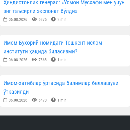
Матбуот хизмати
ОБУНА БЎЛИНГ