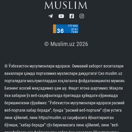
КУН ҲИКМАТИ
Тўрткўлда ободонлаштириш ва меҳр-саховат
тадбирлари бўлиб ўтди
07.08.2026
2385
1 min.
Навоийда ёш диний соҳа ходимлари билан
мулоқот ўтказилди
07.08.2026
1439
1 min.