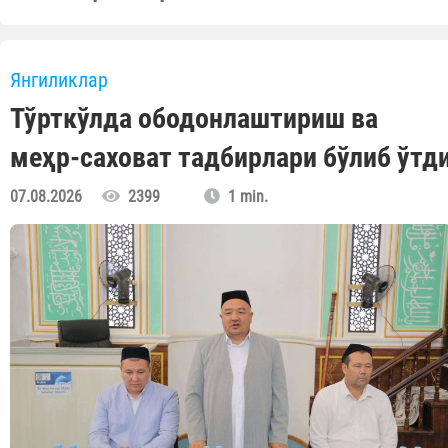
Янгиликлар
Тўрткўлда ободонлаштириш ва
меҳр-саховат тадбирлари бўлиб ўтд
07.08.2026
2399
1 min.