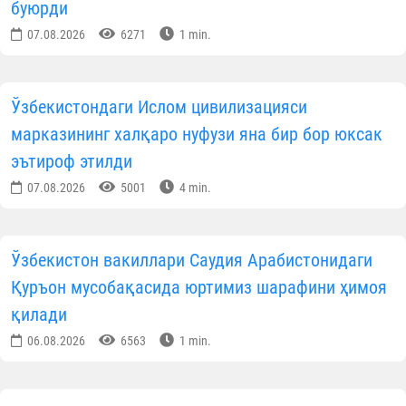
Ўзбекистон мусулмонлари идорас
Навоий вилояти вакиллиг
Матбуот хизмат
Ўзбекистон янгиликлари
МАЪЛУМОТНИ ИЖТИМОИЙ ТАРМОҚЛАРДА УЛАШИНГ
Муаллиф
Ўзбекистон мусулмонлари идораси