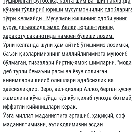
туширилган футболка, калта шим ва шиппакларда
кўчани тўлдириб юриши мусулмончилик одоблариг
тўғри келмайди. Мусулмон кишининг одоби унинг
қуруқ даъвосида эмас, балки, юриш-туриши,
ҳаракоту саканотида намоён бўлиши лозим.
Ўрни келганда шуни ҳам айтиб ўтишимиз лозимки,
баъзи қизларимизнинг миллийлигимизга муносиб
бўлмаган, тиззалари йиртиқ-ямоқ шимларни, "мода
деб турли бемаъни расм ва ёзув солинган
кийимларни кийиб олишлари адабсизлик ва
ҳаёсизликдир. Зеро, аёл-қизлар Аллоҳ берган ҳусну
жамолини кўча-кўйда кўз-кўз қилиб гуноҳга ботмай
иффатли кийинишлари керак.
Ўзга миллат маданиятига эргашиб, ҳақиқий, соф
маданиятимизни, эътиқодимизни эсдан