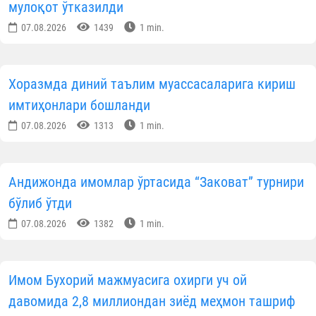
Ёшлар билан ишлаш самарадорлигини ошириш;
Устоз-шогирд анъаналарини янад
мустаҳкамлаш;
Оилавий ажримларнинг олдини олишда диний
маърифий ёндашувларни кучайтириш;
Ёт ғоя ва бузғунчи оқимларга қарши илми
асосланган раддиялар бериш кўникмаларин
шакллантириш масалаларига алоҳида эътибо
қаратилди.
Мазкур очиқ мулоқот ёш мутахассисларни ҳа
томонлама қўллаб-қувватлаш, уларнинг касби
малакасини ошириш ва ўзаро тажриб
алмашишлари учун муҳим майдон бўлиб хизма
қилди.