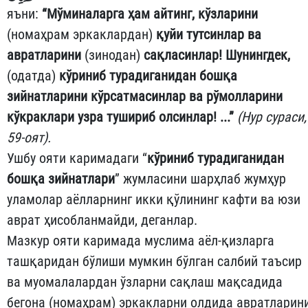
яъни:
“Мўминаларга ҳам айтинг, кўзларини
(номаҳрам эркаклардан)
қуйи тутсинлар ва
авратларини
(зинодан)
сақласинлар! Шунингдек,
(одатда)
кўриниб турадиганидан бошқа
зийнатларини кўрсатмасинлар ва рўмолларини
кўкраклари узра тушириб олсинлар! ...”
(Нур сураси,
59-оят).
Ушбу ояти каримадаги “
кўриниб турадиганидан
бошқа зийнатлари
” жумласини шарҳлаб жумҳур
уламолар аёлларнинг икки қўлининг кафти ва юзи
аврат ҳисобланмайди, деганлар.
Мазкур ояти каримада муслима аёл-қизларга
ташқаридан бўлиши мумкин бўлган салбий таъсир
ва муомалалардан ўзларни сақлаш мақсадида
бегона (номаҳрам) эркакларни олдида авратларин