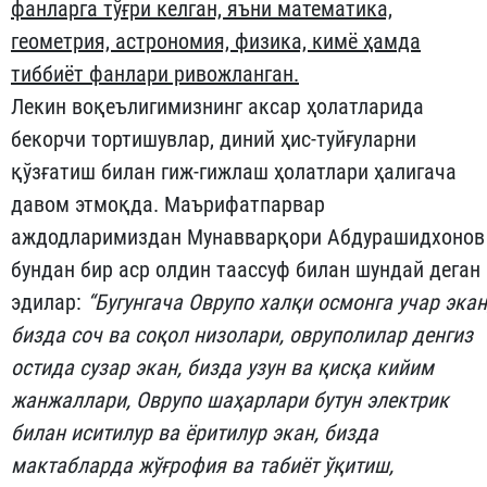
фанларга тўғри келган, яъни математика,
геометрия, астрономия, физика, кимё ҳамда
тиббиёт фанлари ривожланган.
Лекин воқеълигимизнинг аксар ҳолатларида
бекорчи тортишувлар, диний ҳис-туйғуларни
қўзғатиш билан гиж-гижлаш ҳолатлари ҳалигача
давом этмоқда. Маърифатпарвар
аждодларимиздан Мунавварқори Абдурашидхонов
бундан бир аср олдин таассуф билан шундай деган
эдилар:
“Бугунгача Оврупо халқи осмонга учар экан
бизда соч ва соқол низолари, овруполилар денгиз
остида сузар экан, бизда узун ва қисқа кийим
жанжаллари, Оврупо шаҳарлари бутун электрик
билан иситилур ва ёритилур экан, бизда
мактабларда жўғрофия ва табиёт ўқитиш,