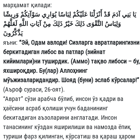
марҳамат қилади:
يَا بَنِي آدَمَ قَدْ أَنْزَلْنَا عَلَيْكُمْ لِبَاسًا يُوَارِي سَوْآتِكُمْ وَرِيشًا
وَلِبَاسُ التَّقْوَى ذَلِكَ خَيْرٌ ذَلِكَ مِنْ آيَاتِ اللَّهِ لَعَلَّهُمْ
يَذَّكَّرُونَ
яъни:
“Эй, Одам авлоди! Сизларга авратларингизни
беркитадиган либос ва патлар (зийнат
кийимлари)ни туширдик. (Аммо) тақво либоси – бу,
яхшироқдир. Бу(лар) Аллоҳнинг
мўъжизаларидандир. Шояд (буни) эслаб кўрсалар!”
(Аъроф сураси, 26-оят).
“Аврат” сўзи арабча бўлиб, инсон ўз қадри ва
ҳаёсини асраб қолиши учун баданининг
бекитадиган аъзоларини англатади. Инсон
танасининг кўздан яширилиши ва намозда ёпиқ
туриши фарз қилинган, кўрсатиш ва қараш ҳаром