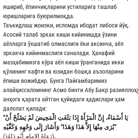
яшириб, ёпинчиқларини устиларига ташлаб
юришларига буюрилмоқда.
Таъкидлаш жоизки, исломда ибодат либоси йўқ.
Асосий талаб эркак киши кийинишда ўзини
аёлларга ўхшатиб олмаслиги ёки аксинча, аёл
эркакча кийинмаслиги саналади. Ҳанафий
мазҳабимизга кўра аёл киши ўранганида икки
қўлининг кафти ва юзидан бошқа аъзоларини
ёпиши вожибдир. Бунга Пайғамбаримиз
алайҳиссаломнинг Асмо бинти Абу Бакр разияллоҳ
анҳога қарата айтган қуйидаги ҳадислари ҳам
далолат қилади:
"يَا أَسْمَاءُ، إِنَّ الْمَرْأَةَ إِذَا بَلَغَتِ الْمَحِيضَ لَمْ يَصْلُحْ أَنْ
يُرَى مِنْهَا إِلاَّ هَذَا وَهَذَا" وَأَشَارَ إِلَى وَجْهِهِ وَكَفَّيْهِ"
(رَوَاهُ الامام أَبُو دَاوُدَ)
.