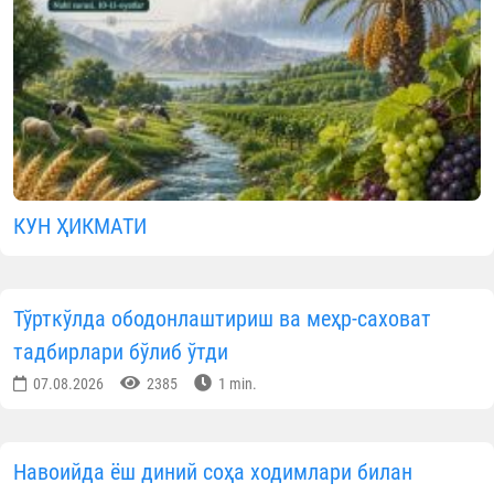
“Янги Ўзбекистон ёшлари — 2030
стратегияси ижросини таъминла
мақсадида Навоий вилоятида ёш имом
хатиб ва имом-ноиблар иштирокид
“Ёшлар билан бир кун” лойиҳаси ташки
этилди.
Тадбирда Навоий вилояти бош имом-хатиб
Темурхон домла Атоев иштирок этиб, ёш кадрла
билан очиқ ва самимий мулоқот ўтказди.
Учрашув давомида диний соҳа ходимлари олдид
турган бир қатор долзарб вазифалар муҳокам
қилинди. Хусусан: