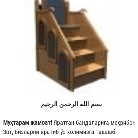
بسم الله الرحمن الرحيم
Муҳтарам жамоат!
Яратган бандаларига меҳрибон
Зот, бизларни яратиб ўз холимизга ташлаб