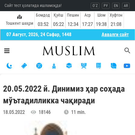
Сайт тест ҳолатида ишламоқда!
O`Z
РУ
EN
AR
Бомдод
Қуёш
Пешин
Аср
Шом
Хуфтон
Тошкент шаҳри
03:52
05:22
12:34
17:27
19:38
21:08
07 Август, 2026, 24 Сафар, 1448
Aввалги сайт
20.05.2022 й. Динимиз ҳар соҳада
мўътадилликка чақиради
18.05.2022
18146
11 min.