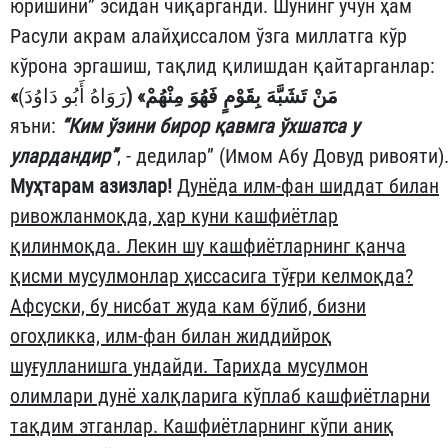
юришини” эсидан чиқарганди. Шунинг учун ҳам
Расули акрам алайҳиссалом ўзга миллатга кўр
кўрона эргашиш, тақлид қилишдан қайтарганлар
«مَنْ تَشَبَّهَ بِقَوْمٍ فَهُوَ مِنْهُمْ» (
رَوَاهُ أَبُو دَاوُدَ)
яъни:
“Ким ўзини бирор қавмга ўхшатса у
улардандир”
, - дедилар” (Имом Абу Довуд ривояти)
Муҳтарам азизлар!
Дунёда илм-фан шиддат билан
ривожланмоқда, ҳар куни кашфиётлар
қилинмоқда. Лекин шу кашфиётларнинг қанча
қисми мусулмонлар ҳиссасига тўғри келмоқда?
Афсуски, бу нисбат жуда кам бўлиб, бизни
огоҳликка, илм-фан билан жиддийроқ
шуғулланишга ундайди. Тарихда мусулмон
олимлари дунё халқларига кўплаб кашфиётларни
тақдим этганлар. Кашфиётларнинг кўпи аниқ