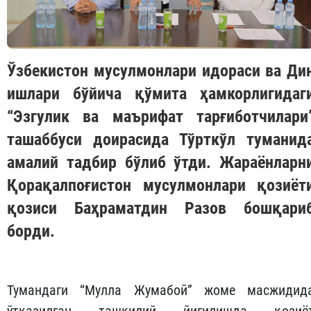
Ўзбекистон мусулмонлари идораси ва Ди
ишлари бўйича қўмита ҳамкорлигидаг
“Эзгулик ва маърифат тарғиботчилари
ташаббуси доирасида Тўрткўл туманид
амалий тадбир бўлиб ўтди. Жараёнларн
Қорақалпоғистон мусулмонлари қозиёт
қозиси Баҳраматдин Разов бошқари
борди.
Тумандаги “Мулла Жумабой” жоме масжидид