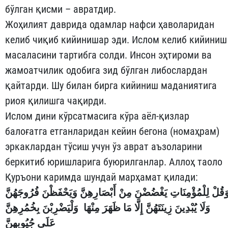
бўлган қисми – авратдир.
Жоҳилият даврида одамлар нафси ҳаволаридан
келиб чиқиб кийинишар эди. Ислом келиб кийиниш
масаласини тартибга солди. Инсон эҳтироми ва
жамоатчилик одобига зид бўлган либослардан
қайтарди. Шу билан бирга кийиниш маданиятига
риоя қилишга чақирди.
Ислом дини кўрсатмасига кўра аёл-қизлар
балоғатга етганларидан кейин бегона (номаҳрам)
эркаклардан тўсиш учун ўз аврат аъзоларини
беркитиб юришларига буюрилганлар. Аллоҳ таоло
Қуръони каримда шундай марҳамат қилади:
َقُلْ لِلْمُؤْمِنَاتِ يَغْضُضْنَ مِنْ أَبْصَارِهِنَّ وَيَحْفَظْنَ فُرُوجَهُنَّ
وَلَا يُبْدِينَ زِينَتَهُنَّ إِلَّا مَا ظَهَرَ مِنْهَا وَلْيَضْرِبْنَ بِخُمُرِهِنَّ
عَلَى جُيُوبِهِنَّ