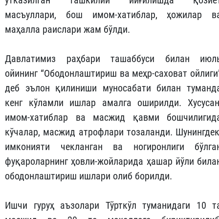
ўтказилган ташкилий йиғилишда қозиё
масъуллари, бош имом-хатиблар, ҳожилар в
маҳалла раислари жам бўлди.
Давлатимиз раҳбари ташаббуси билан июл
ойининг “Ободонлаштириш ва меҳр-саховат ойлиги
деб эълон қилиниши муносабати билан туманд
кенг кўламли ишлар амалга оширилди. Хусусан
имом-хатиблар ва масжид қавми бошчилигид
кўчалар, масжид атрофлари тозаланди. Шунингдек
имконияти чекланган ва ногиронлиги бўлга
фуқароларнинг ҳовли-жойларида ҳашар йўли била
ободонлаштириш ишлари олиб борилди.
Ишчи гуруҳ аъзолари Тўрткўл туманидаги 10 т