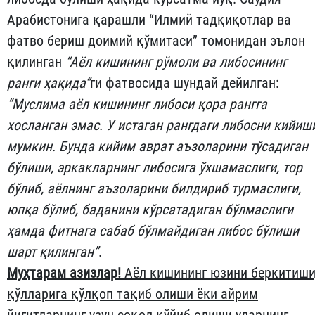
Арабистонига қарашли “Илмий тадқиқотлар ва
фатво бериш доимий қўмитаси” томонидан эълон
қилинган
“Аёл кишининг рўмоли ва либосининг
ранги ҳақида”
ги фатвосида шундай дейилган:
“Муслима аёл кишининг либоси қора рангга
хосланган эмас.
У истаган рангдаги либосни кийиш
мумкин. Бунда кийим аврат аъзоларини тўсадиган
бўлиши, эркакларнинг либосига ўхшамаслиги, тор
бўлиб, аёлнинг аъзоларини билдириб турмаслиги,
юпқа бўлиб,
баданини
кўрсатадиган бўлмаслиги
ҳамда фитнага сабаб бўлмайдиган либос бўлиши
шарт қилинган”
.
Муҳтарам азизлар!
Аёл кишининг юзини беркитиши
қўлларига қўлқоп тақиб олиши ёки айрим
йигитларнинг узун соқол қўйиб олиши уларнинг