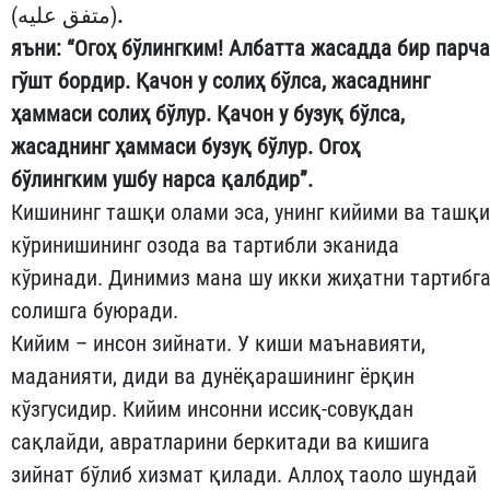
(متفق عليه)
.
яъни:
“Огоҳ бўлингким! Албатта жасадда бир парча
гўшт бордир.
Қачон у солиҳ бўлса, жасаднинг
ҳаммаси солиҳ бўлур. Қачон у бузуқ бўлса,
жасаднинг ҳаммаси бузуқ бўлур. Огоҳ
бўлингким
ушбу нарса қалбдир
”.
Кишининг ташқи олами эса, унинг кийими ва ташқи
кўринишининг озода ва тартибли эканида
кўринади. Динимиз мана шу икки жиҳатни тартибг
солишга буюради.
Кийим – инсон зийнати. У киши маънавияти,
маданияти, диди ва дунёқарашининг ёрқин
кўзгусидир. Кийим инсонни иссиқ-совуқдан
сақлайди, авратларини беркитади ва кишига
зийнат бўлиб хизмат қилади. Аллоҳ таоло шундай