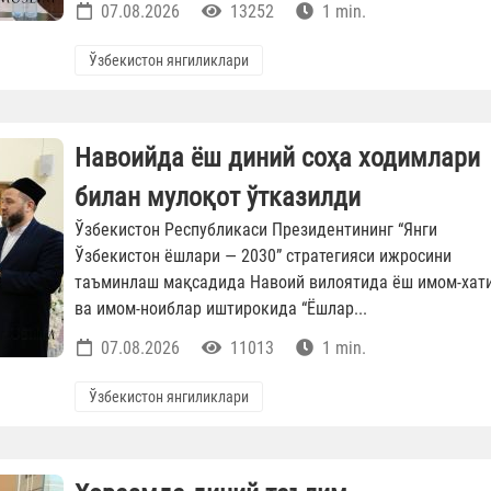
07.08.2026
13252
1 min.
Ўзбекистон янгиликлари
Навоийда ёш диний соҳа ходимлари
билан мулоқот ўтказилди
Ўзбекистон Республикаси Президентининг “Янги
Ўзбекистон ёшлари — 2030” стратегияси ижросини
таъминлаш мақсадида Навоий вилоятида ёш имом-хат
ва имом-ноиблар иштирокида “Ёшлар...
07.08.2026
11013
1 min.
Ўзбекистон янгиликлари