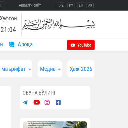
Aввалги сайт
O`Z
РУ
EN
AR
Хуфтон
21:04
и
Aлоқа
YouTube
и маърифат
Медиа
Ҳаж 2026
ОБУНА БЎЛИНГ