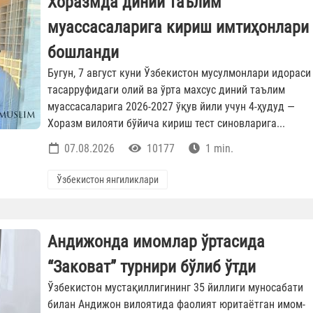
Хоразмда диний таълим
муассасаларига кириш имтиҳонлари
бошланди
Бугун, 7 август куни Ўзбекистон мусулмонлари идораси
тасарруфидаги олий ва ўрта махсус диний таълим
муассасаларига 2026-2027 ўқув йили учун 4-ҳудуд —
Хоразм вилояти бўйича кириш тест синовларига...
07.08.2026
10177
1 min.
Ўзбекистон янгиликлари
Андижонда имомлар ўртасида
“Заковат” турнири бўлиб ўтди
Ўзбекистон мустақиллигининг 35 йиллиги муносабати
билан Андижон вилоятида фаолият юритаётган имом-