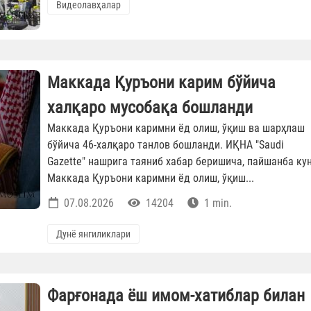
Видеолавҳалар
Маккада Қуръони карим бўйича
халқаро мусобақа бошланди
Маккада Қуръони каримни ёд олиш, ўқиш ва шарҳлаш
бўйича 46-халқаро танлов бошланди. ИҚНА "Saudi
Gazette" нашрига таяниб хабар беришича, пайшанба ку
Маккада Қуръони каримни ёд олиш, ўқиш...
07.08.2026
14204
1 min.
Дунё янгиликлари
Фарғонада ёш имом-хатиблар билан