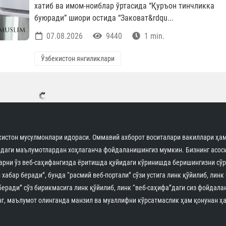
хатиб ва имом-ноиблар ўртасида “Қуръон тинчликка
буюради” шиори остида “Заковат&rdqu...
07.08.2026
9440
1 min.
Ўзбекистон янгиликлари
Имом Бухорий мажмуасига охирги у
ой давомида 2,8 миллиондан зиёд
меҳмон ташриф буюрди
Бугун вилоятимизда туризм соҳасидаги асосий
мақсадлардан бири сайёҳлар сонини кўпайтириш била
бирга, уларнинг ҳудудда қолиш муддатини узайтириш в
сифатли хизматлар билан таъминлашдан иборат, дейди
С...
07.08.2026
13947
1 min.