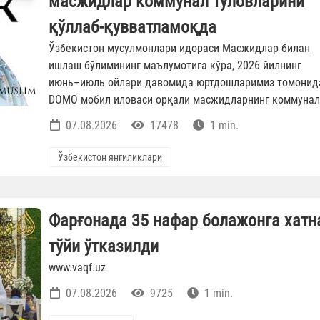
масжидлар коммунал тўловларини
қўллаб-қувватламоқда
Ўзбекистон мусулмонлари идораси Масжидлар билан
ишлаш бўлимининг маълумотига кўра, 2026 йилнинг
июнь–июль ойлари давомида юртдошларимиз томонид
DOMO мобил иловаси орқали масжидларнинг коммунал.
07.08.2026
17478
1 min.
Ўзбекистон янгиликлари
Фарғонада 35 нафар болажонга хатн
тўйи ўтказилди
www.vaqf.uz
07.08.2026
9725
1 min.