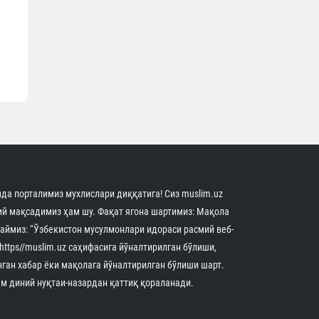
ч
н
а