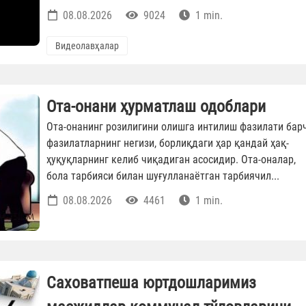
08.08.2026
9024
1 min.
Видеолавҳалар
Ота-онани ҳурматлаш одоблари
Ота-онанинг розилигини олишга интилиш фазилати бар
фазилатларнинг негизи, борлиқдаги ҳар қандай ҳақ-
ҳуқуқларнинг келиб чиқадиган асосидир. Ота-оналар,
бола тарбияси билан шуғулланаётган тарбиячил...
08.08.2026
4461
1 min.
Саховатпеша юртдошларимиз