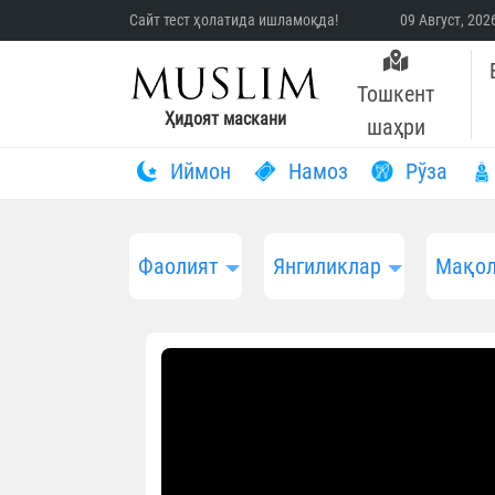
Сайт тест ҳолатида ишламоқда!
09 Август, 20
Тошкент
Ҳидоят маскани
шаҳри
Иймон
Намоз
Рўза
Фаолият
Янгиликлар
Мақол