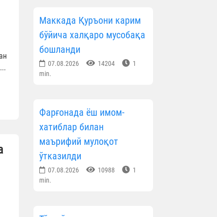
Маккада Қуръони карим
бўйича халқаро мусобақа
бошланди
ан
07.08.2026
14204
1
..
min.
Фарғонада ёш имом-
хатиблар билан
маърифий мулоқот
а
ўтказилди
07.08.2026
10988
1
min.