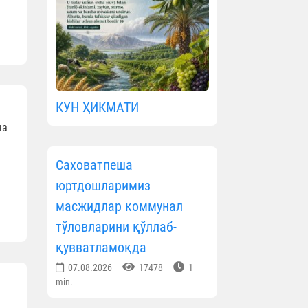
КУН ҲИКМАТИ
ча
Саховатпеша
юртдошларимиз
масжидлар коммунал
тўловларини қўллаб-
қувватламоқда
07.08.2026
17478
1
min.