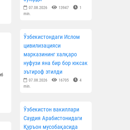
07.08.2026
13947
1
min.
Ўзбекистондаги Ислом
цивилизацияси
марказининг халқаро
нуфузи яна бир бор юксак
эътироф этилди
иб
07.08.2026
16705
4
min.
Ўзбекистон вакиллари
Саудия Арабистонидаги
Қуръон мусобақасида