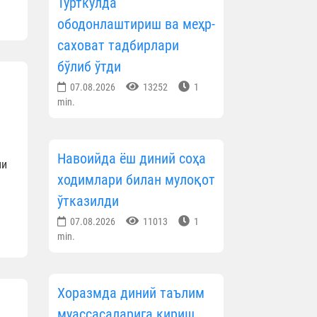
Тўрткўлда
ободонлаштириш ва меҳр-
саховат тадбирлари
бўлиб ўтди
07.08.2026
13252
1
min.
Навоийда ёш диний соҳа
ни
ходимлари билан мулоқот
ўтказилди
07.08.2026
11013
1
min.
Хоразмда диний таълим
муассасаларига кириш