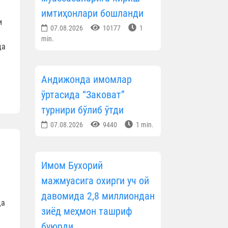
имтиҳонлари бошланди
и
07.08.2026
10177
1
min.
да
Андижонда имомлар
ўртасида “Заковат”
турнири бўлиб ўтди
07.08.2026
9440
1 min.
Имом Бухорий
мажмуасига охирги уч ой
давомида 2,8 миллиондан
да
зиёд меҳмон ташриф
буюрди