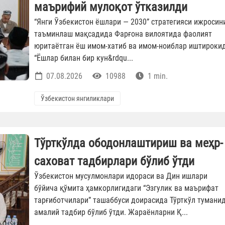
маърифий мулоқот ўтказилди
“Янги Ўзбекистон ёшлари — 2030” стратегияси ижросин
таъминлаш мақсадида Фарғона вилоятида фаолият
юритаётган ёш имом-хатиб ва имом-ноиблар иштироки
“Ёшлар билан бир кун&rdqu...
07.08.2026
10988
1 min.
Ўзбекистон янгиликлари
Тўрткўлда ободонлаштириш ва меҳр-
саховат тадбирлари бўлиб ўтди
Ўзбекистон мусулмонлари идораси ва Дин ишлари
бўйича қўмита ҳамкорлигидаги “Эзгулик ва маърифат
тарғиботчилари” ташаббуси доирасида Тўрткўл тумани
амалий тадбир бўлиб ўтди. Жараёнларни Қ...