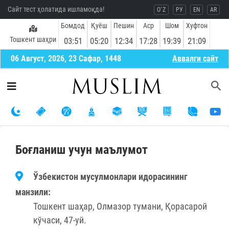
Сайт тест ҳолатида ишламоқда!
O`Z
РУ
EN
AR
Бомдод
Қуёш
Пешин
Аср
Шом
Хуфтон
Тошкент шаҳри
03:51
05:20
12:34
17:28
19:39
21:09
06 Август, 2026, 23 Сафар, 1448
Aввалги сайт
Боғланиш учун маълумот
Ўзбекистон мусулмонлари идорасининг
манзили:
Тошкент шаҳар, Олмазор тумани, Қорасарой
кўчаси, 47-уй.