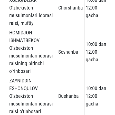
XOLIQNAZAR
10:00 dan
O‘zbekiston
Chorshanba
12:00
musulmonlari idorasi
gacha
raisi, muftiy
HOMIDJON
ISHMATBЕKOV
10:00 dan
O‘zbekiston
Seshanba
12:00
musulmonlari idorasi
gacha
raisining birinchi
o‘rinbosari
ZAYNIDDIN
ESHONQULOV
10:00 dan
O‘zbekiston
Dushanba
12:00
musulmonlari idorasi
gacha
raisi o‘rinbosari