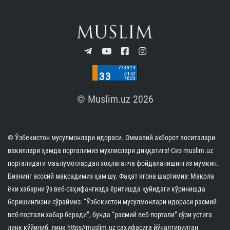
© Muslim.uz 2026
© Ўзбекистон мусулмонлари идораси. Оммавий ахборот воситалари
вакиллари ҳамда порталимиз мухлислари диққатига! Сиз muslim.uz
порталидаги маълумотлардан хоҳлаганча фойдаланишингиз мумкин.
Бизнинг асосий мақсадимиз ҳам шу. Фақат ягона шартимиз: Мақола
ёки хабарни ўз веб-саҳифангизда ёритишда қуйидаги кўринишда
беришингизни сўраймиз: “Ўзбекистон мусулмонлари идораси расмий
веб-портали хабар беради”, бунда “расмий веб-портали” сўзи устига
линк қўйилиб, линк https//muslim.uz саҳифасига йўналтирилган