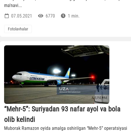
ma'navi...
07.05.2021
6770
1 min.
Fotolavhalar
“Mehr-5”: Suriyadan 93 nafar ayol va bola
olib kelindi
Muborak Ramazon oyida amalga oshirilgan “Mehr-5” operatsiyasi