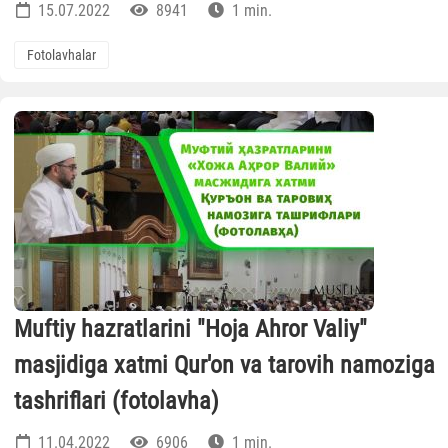
15.07.2022
8941
1 min.
Fotolavhalar
Muftiy hazratlarini "Hoja Ahror Valiy"
masjidiga xatmi Qur'on va tarovih namoziga
tashriflari (fotolavha)
11.04.2022
6906
1 min.