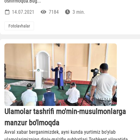
oshirmoqda.Bug...
14.07.2021
7184
3 min.
Fotolavhalar
Ulamolar tashrifi mo'min-musulmonlarga
manzur bo'lmoqda
Avval xabar berganimizdek, ayni kunda yurtimiz bo'ylab
ulamolarimizning diniy-ma'rifiy suhbatlari Toshkent viloyatida