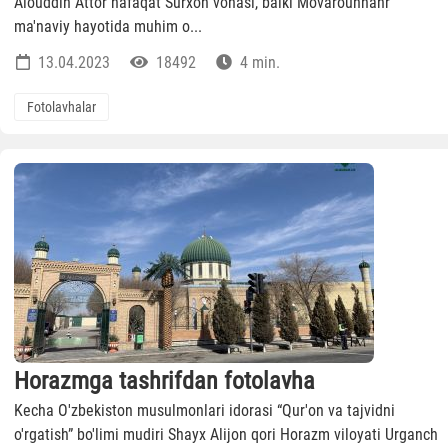
Alouddin Attor nafaqat Surxon vohasi, balki Movarounnahr
ma'naviy hayotida muhim o...
13.04.2023
18492
4 min.
Fotolavhalar
Horazmga tashrifdan fotolavha
Kecha O'zbekiston musulmonlari idorasi “Qur'on va tajvidni
o'rgatish” bo'limi mudiri Shayx Alijon qori Horazm viloyati Urganch