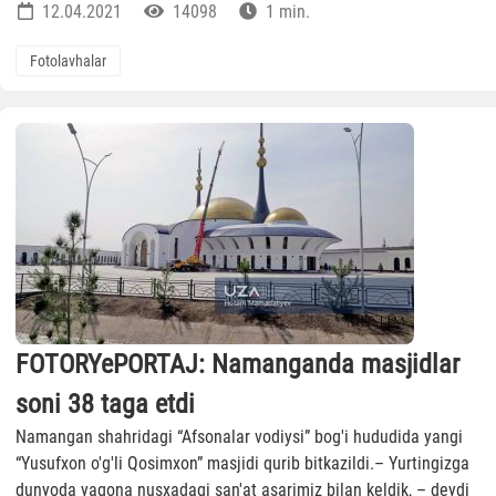
12.04.2021
14098
1 min.
Fotolavhalar
FOTORYePORTAJ: Namanganda masjidlar
soni 38 taga etdi
Namangan shahridagi “Afsonalar vodiysi” bog'i hududida yangi
“Yusufxon o'g'li Qosimxon” masjidi qurib bitkazildi.– Yurtingizga
dunyoda yagona nusxadagi san'at asarimiz bilan keldik, – deydi