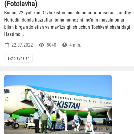
(Fotolavha)
Bugun, 22 iyul' kuni O'zbekiston musulmonlari idorasi raisi, muftiy
Nuriddin domla hazratlari juma namozini mo'min-musulmonlar
bilan birga ado etish va mav'iza qilish uchun Toshkent shahridagi
Hastimo...
22.07.2022
8040
4 min.
Fotolavhalar