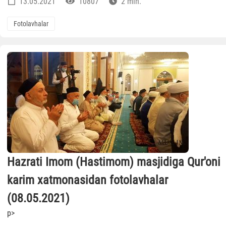
13.05.2021
10807
2 min.
Fotolavhalar
Hazrati Imom (Hastimom) masjidiga Qur'oni
karim xatmonasidan fotolavhalar
(08.05.2021)
p>