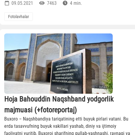
09.05.2021
7463
4 min.
Fotolavhalar
Hoja Bahouddin Naqshband yodgorlik
majmuasi (+fotoreportaj)
Buxoro – Naqshbandiya tariqatining etti buyuk pirlari vatani. Bu
erda tasavvufning buyuk vakillari yashab, diniy va ijtimoiy
faoliyatni yuritib, Buxoroi sharifning gullab-yashnashi, ravnaqi va