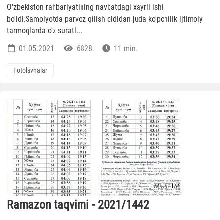
O'zbekiston rahbariyatining navbatdagi xayrli ishi
bo'ldi.Samolyotda parvoz qilish oldidan juda ko'pchilik ijtimoiy
tarmoqlarda o'z suratl...
01.05.2021
6828
11 min.
Fotolavhalar
Ramazon taqvimi - 2021/1442