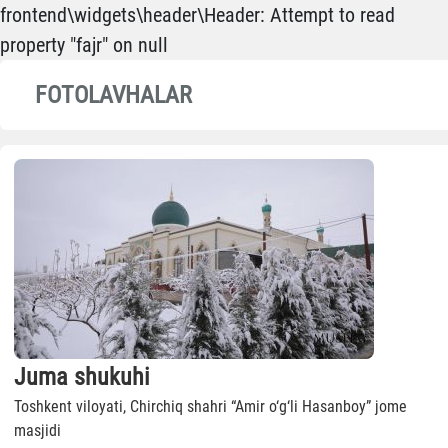
frontend\widgets\header\Header: Attempt to read
property "fajr" on null
FOTOLAVHALAR
Juma shukuhi
Toshkent viloyati, Chirchiq shahri “Amir o‘g‘li Hasanboy” jome
masjidi