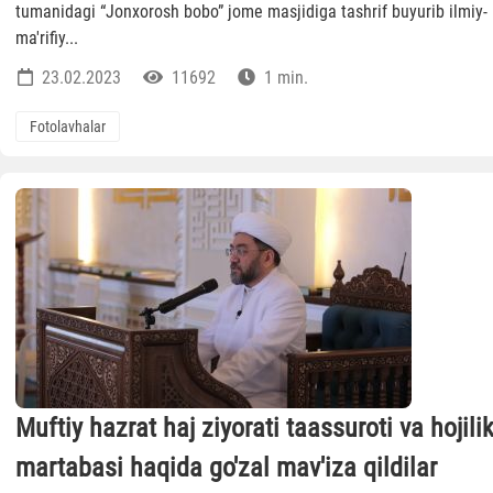
tumanidagi “Jonxorosh bobo” jome masjidiga tashrif buyurib ilmiy-
ma'rifiy...
23.02.2023
11692
1 min.
Fotolavhalar
Muftiy hazrat haj ziyorati taassuroti va hojili
martabasi haqida go'zal mav'iza qildilar