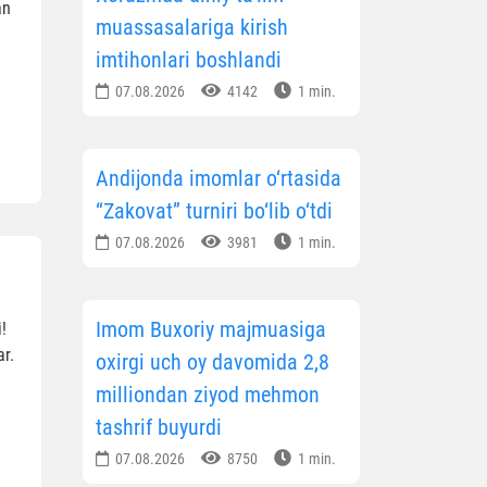
an
muassasalariga kirish
imtihonlari boshlandi
07.08.2026
4142
1 min.
Andijonda imomlar o‘rtasida
“Zakovat” turniri bo‘lib o‘tdi
07.08.2026
3981
1 min.
Imom Buxoriy majmuasiga
!
ar.
oxirgi uch oy davomida 2,8
milliondan ziyod mehmon
tashrif buyurdi
07.08.2026
8750
1 min.