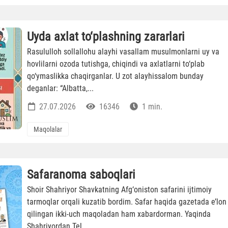
Uyda axlat to‘plashning zararlari
Rasululloh sollallohu alayhi vasallam musulmonlarni uy va
hovlilarni ozoda tutishga, chiqindi va axlatlarni to‘plab
qo‘ymaslikka chaqirganlar. U zot alayhissalom bunday
deganlar: “Albatta,...
27.07.2026
16346
1 min.
Maqolalar
Safaranoma saboqlari
Shoir Shahriyor Shavkatning Afg‘oniston safarini ijtimoiy
tarmoqlar orqali kuzatib bordim. Safar haqida gazetada e’lon
qilingan ikki-uch maqoladan ham xabardorman. Yaqinda
Shahriyordan Tel...