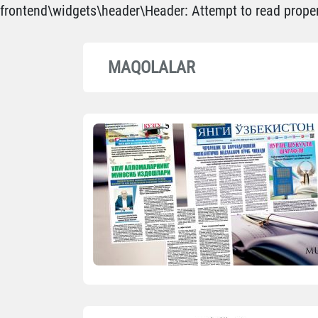
frontend\widgets\header\Header: Attempt to read propert
MAQOLALAR