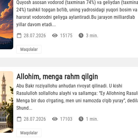
Quyosh asosan vodorod (taxminan 74%) va geliydan (taxmin
24%) tashkil topgan bo‘lib, uning yadrosidagi yuqori bosim va
harorat vodorodni geliyga aylantiradi.Bu jarayon milliardlab
yillar davom etadi...
28.07.2026
15175
3 min.
Maqolalar
Allohim, menga rahm qilgin
Abu Bakr roziyallohu anhudan rivoyat qilinadi. U kishi
Rasululloh sollallohu alayhi va sallamga: “Ey Allohning Rasuli
Menga bir duo o‘rgating, men uni namozda o‘qib yuray”, dedil
Shund...
28.07.2026
17103
1 min.
Maqolalar