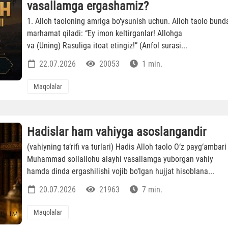
vasallamga ergashamiz?
1. Alloh taoloning amriga bo‘ysunish uchun. Alloh taolo bund
marhamat qiladi: “Ey imon keltirganlar! Allohga
va (Uning) Rasuliga itoat etingiz!” (Anfol surasi...
22.07.2026
20053
1 min.
Maqolalar
Hadislar ham vahiyga asoslangandir
(vahiyning ta’rifi va turlari) Hadis Alloh taolo O‘z payg‘ambari
Muhammad sollallohu alayhi vasallamga yuborgan vahiy
hamda dinda ergashilishi vojib bo‘lgan hujjat hisoblana...
20.07.2026
21963
7 min.
Maqolalar