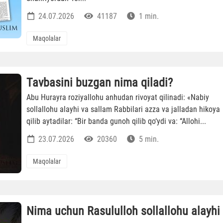
24.07.2026
41187
1 min.
Maqolalar
Tavbasini buzgan nima qiladi?
Abu Hurayra roziyallohu anhudan rivoyat qilinadi: «Nabiy
sollallohu alayhi va sallam Rabbilari azza va jalladan hikoya
qilib aytadilar: “Bir banda gunoh qilib qo‘ydi va: “Allohi...
23.07.2026
20360
5 min.
Maqolalar
Nima uchun Rasululloh sollallohu alayhi