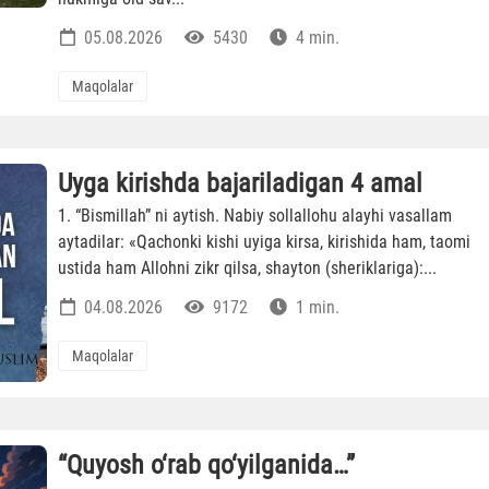
05.08.2026
5430
4 min.
Maqolalar
Uyga kirishda bajariladigan 4 amal
1. “Bismillah” ni aytish. Nabiy sollallohu alayhi vasallam
aytadilar: «Qachonki kishi uyiga kirsa, kirishida ham, taomi
ustida ham Allohni zikr qilsa, shayton (sheriklariga):...
04.08.2026
9172
1 min.
Maqolalar
“Quyosh o‘rab qo‘yilganida…”