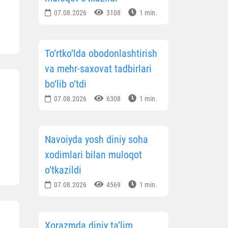
07.08.2026
3108
1 min.
To‘rtko‘lda obodonlashtirish
va mehr-saxovat tadbirlari
bo‘lib o‘tdi
07.08.2026
6308
1 min.
Navoiyda yosh diniy soha
xodimlari bilan muloqot
o‘tkazildi
07.08.2026
4569
1 min.
Xorazmda diniy ta’lim