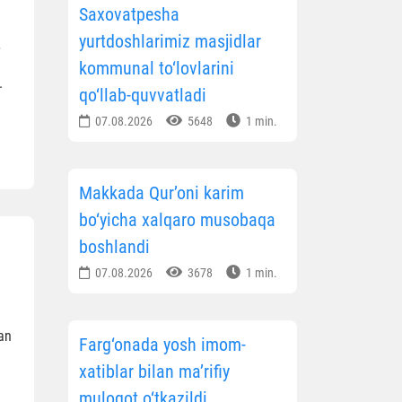
Saxovatpesha
yurtdoshlarimiz masjidlar
kommunal to‘lovlarini
إلا ثلاثة مج...
qo‘llab-quvvatladi
07.08.2026
5648
1 min.
Makkada Qur’oni karim
bo‘yicha xalqaro musobaqa
boshlandi
07.08.2026
3678
1 min.
dan
Farg‘onada yosh imom-
xatiblar bilan ma’rifiy
muloqot o‘tkazildi