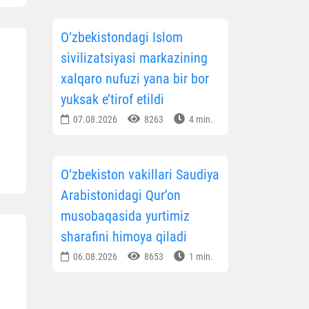
O‘zbekistondagi Islom
sivilizatsiyasi markazining
xalqaro nufuzi yana bir bor
yuksak e’tirof etildi
07.08.2026
8263
4 min.
O‘zbekiston vakillari Saudiya
Arabistonidagi Qur’on
musobaqasida yurtimiz
sharafini himoya qiladi
06.08.2026
8653
1 min.