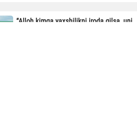
“Alloh kimga yaxshilikni iroda qilsa, uni
dinda faqih qilib qo‘yadi”
Munosabat So‘nggi yillarda Davlatimiz Rahbarining tashabbu
bilan barcha sohalar singari diniy-ma’rifiy sohada ham keng
ko‘lamli islohotlar, yangilik va o‘zgarishlar amalga
oshirilmoqda. Yangi O...
17.07.2026
31258
4 min.
Maqolalar
Zamon va makondan yuksak Zot
Quyosh botadi... Gullar so‘ladi... Bahorning oxiri kuz bilan
tugaydi. Sog‘liq xastalikka yuz tutadi. Hayot o‘lim bilan