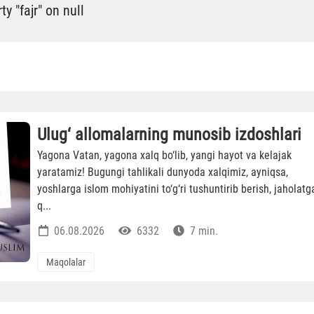
y "fajr" on null
Ulug‘ allomalarning munosib izdoshlari
Yagona Vatan, yagona xalq bo‘lib, yangi hayot va kelajak
yaratamiz! Bugungi tahlikali dunyoda xalqimiz, ayniqsa,
yoshlarga islom mohiyatini to‘g‘ri tushuntirib berish, jaholatg
q...
06.08.2026
6332
7 min.
Maqolalar