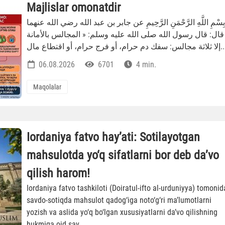
Majlislar omonatdir
بِسْمِ اللَّهِ الرَّحْمَنِ الرَّحِيمِ عن جابر بن عبد الله رضي الله عنهما
قال: قال رسول الله صلى الله عليه وسلم: « المجالس بالأمانة
الس: سفك دم حرام، أو فرج حرام، أو اقتطاع مال
06.08.2026
6701
4 min.
Maqolalar
Iordaniya fatvo hay’ati: Sotilayotgan
mahsulotda yo‘q sifatlarni bor deb da’vo
qilish harom!
Iordaniya fatvo tashkiloti (Doiratul-ifto al-urduniyya) tomoni
savdo-sotiqda mahsulot qadog‘iga noto‘g‘ri ma’lumotlarni
yozish va aslida yo‘q bo‘lgan xususiyatlarni da’vo qilishning
hukmiga oid sav...