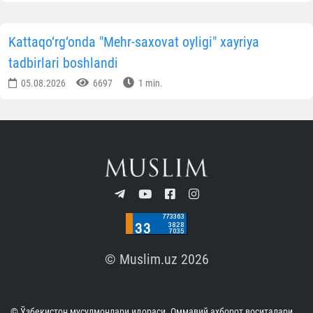
Kattaqo‘rg‘onda "Mehr-saxovat oyligi" xayriya
tadbirlari boshlandi
05.08.2026
6697
1 min.
© Muslim.uz 2026
© Ўзбекистон мусулмонлари идораси. Оммавий ахборот воситалари