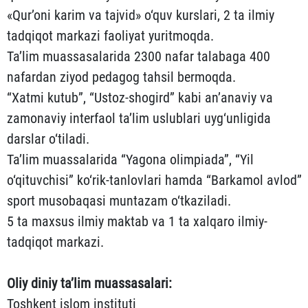
«Qur’oni karim va tajvid» o‘quv kurslari, 2 ta ilmiy
tadqiqot markazi faoliyat yuritmoqda.
Ta’lim muassasalarida 2300 nafar talabaga 400
nafardan ziyod pedagog tahsil bermoqda.
“Xatmi kutub”, “Ustoz-shogird” kabi an’anaviy va
zamonaviy interfaol ta’lim uslublari uyg‘unligida
darslar o‘tiladi.
Ta’lim muassalarida “Yagona olimpiada”, “Yil
o‘qituvchisi” ko‘rik-tanlovlari hamda “Barkamol avlod”
sport musobaqasi muntazam o‘tkaziladi.
5 ta maxsus ilmiy maktab va 1 ta xalqaro ilmiy-
tadqiqot markazi.
Oliy diniy ta’lim muassasalari:
Toshkent islom instituti