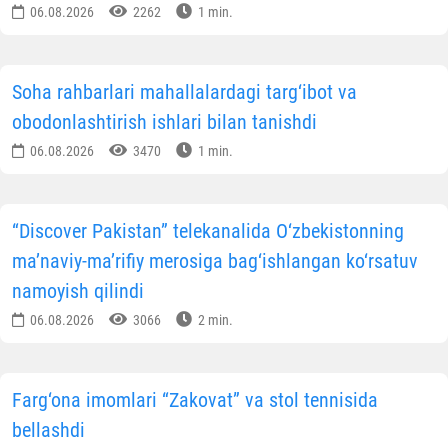
06.08.2026
2262
1 min.
Soha rahbarlari mahallalardagi targ‘ibot va
obodonlashtirish ishlari bilan tanishdi
06.08.2026
3470
1 min.
“Discover Pakistan” telekanalida O‘zbekistonning
ma’naviy-ma’rifiy merosiga bag‘ishlangan ko‘rsatuv
namoyish qilindi
06.08.2026
3066
2 min.
Farg‘ona imomlari “Zakovat” va stol tennisida
bellashdi