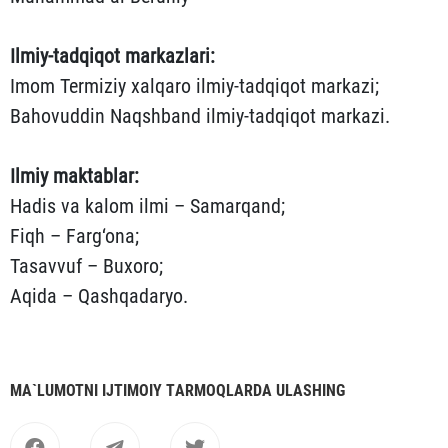
Ilmiy-tadqiqot
markazlari
:
Imom Termiziy xalqaro ilmiy-tadqiqot markazi;
Bahovuddin Naqshband ilmiy-tadqiqot markazi.
Ilmiy maktablar:
Hadis va kalom ilmi ­– Samarqand;
Fiqh ­– Farg‘ona;
Tasavvuf ­– Buxoro;
Aqida ­– Qashqadaryo.
MА`LUMOTNI IJTIMOIY TАRMOQLАRDА ULАSHING