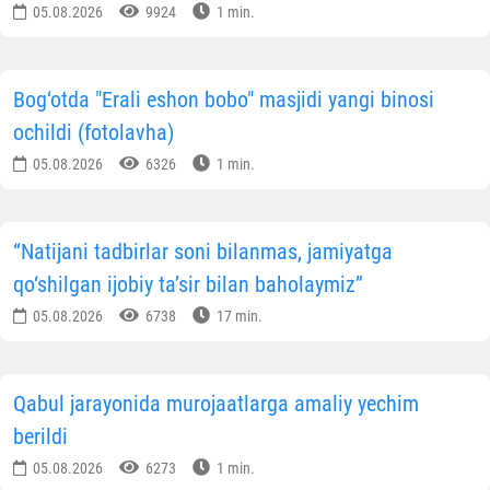
05.08.2026
9924
1 min.
Bog‘otda "Erali eshon bobo" masjidi yangi binosi
ochildi (fotolavha)
05.08.2026
6326
1 min.
“Natijani tadbirlar soni bilanmas, jamiyatga
qo‘shilgan ijobiy ta’sir bilan baholaymiz”
05.08.2026
6738
17 min.
Qabul jarayonida murojaatlarga amaliy yechim
berildi
05.08.2026
6273
1 min.