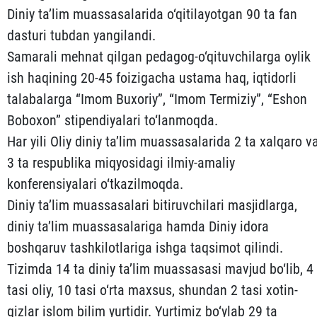
Diniy ta’lim muassasalarida o‘qitilayotgan 90 ta fan
dasturi tubdan yangilandi.
Samarali mehnat qilgan pedagog-o‘qituvchilarga oylik
ish haqining 20-45 foizigacha ustama haq, iqtidorli
talabalarga “Imom Buxoriy”, “Imom Termiziy”, “Eshon
Boboxon” stipendiyalari to‘lanmoqda.
Har yili Oliy diniy ta’lim muassasalarida 2 ta xalqaro v
3 ta respublika miqyosidagi ilmiy-amaliy
konferensiyalari o‘tkazilmoqda.
Diniy ta’lim muassasalari bitiruvchilari masjidlarga,
diniy ta’lim muassasalariga hamda Diniy idora
boshqaruv tashkilotlariga ishga taqsimot qilindi.
Tizimda 14 ta diniy ta’lim muassasasi mavjud bo‘lib, 4
tasi oliy, 10 tasi o‘rta maxsus, shundan 2 tasi xotin-
qizlar islom bilim yurtidir. Yurtimiz bo‘ylab 29 ta