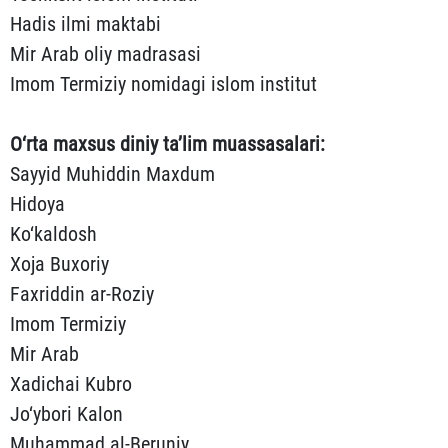
Hadis ilmi maktabi
Mir Arab oliy madrasasi
Imom Termiziy nomidagi islom institut
O‘rta maxsus diniy ta’lim muassasalari:
Sayyid Muhiddin Maxdum
Hidoya
Ko‘kaldosh
Xoja Buxoriy
Faxriddin ar-Roziy
Imom Termiziy
Mir Arab
Xadichai Kubro
Jo‘ybori Kalon
Muhammad al-Beruniy