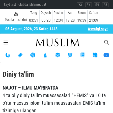
Sayt test holatida ishlamoqda!
ЎЗ
РУ
EN
AR
Tong
Quyosh
Peshin
Asr
Shom
Xufton
Toshkent shahri
03:51
05:20
12:34
17:28
19:39
21:09
06 Avgust, 2026, 23 Safar, 1448
Avvalgi sayt
Diniy ta'lim
NAJOT – ILMU MA’RIFATDA
4 ta oliy diniy ta’lim muassasalari “HEMIS” va 10 ta
o‘rta maxsus islom ta’lim muassasalari EMIS ta’lim
tizimiga ulangan.