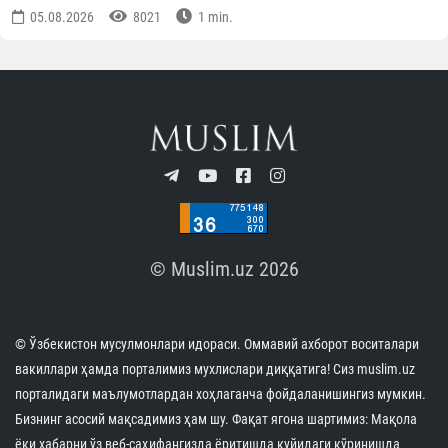
05.08.2026
8021
1 min.
© Muslim.uz 2026
© Ўзбекистон мусулмонлари идораси. Оммавий ахборот воситалари
вакиллари ҳамда порталимиз мухлислари диққатига! Сиз muslim.uz
порталидаги маълумотлардан хоҳлаганча фойдаланишингиз мумкин.
Бизнинг асосий мақсадимиз ҳам шу. Фақат ягона шартимиз: Мақола
ёки хабарни ўз веб-саҳифангизда ёритишда қуйидаги кўринишда