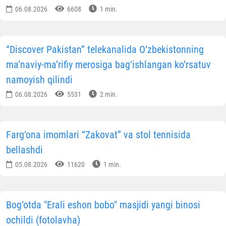
06.08.2026
6608
1 min.
“Discover Pakistan” telekanalida O‘zbekistonning
ma’naviy-ma’rifiy merosiga bag‘ishlangan ko‘rsatuv
namoyish qilindi
06.08.2026
5531
2 min.
Farg‘ona imomlari “Zakovat” va stol tennisida
bellashdi
05.08.2026
11620
1 min.
Bog‘otda "Erali eshon bobo" masjidi yangi binosi
ochildi (fotolavha)