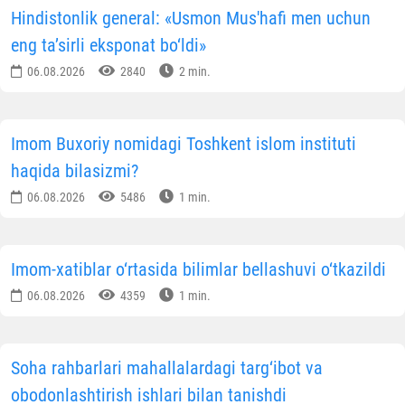
Hindistonlik general: «Usmon Mus'hafi men uchun
eng ta’sirli eksponat bo‘ldi»
06.08.2026
2840
2 min.
Imom Buxoriy nomidagi Toshkent islom instituti
haqida bilasizmi?
06.08.2026
5486
1 min.
Imom-xatiblar o‘rtasida bilimlar bellashuvi o‘tkazildi
06.08.2026
4359
1 min.
Soha rahbarlari mahallalardagi targ‘ibot va
obodonlashtirish ishlari bilan tanishdi