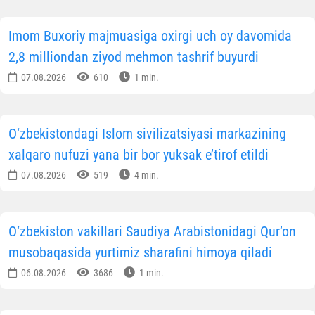
Imom Buxoriy majmuasiga oxirgi uch oy davomida
2,8 milliondan ziyod mehmon tashrif buyurdi
07.08.2026
610
1 min.
O‘zbekistondagi Islom sivilizatsiyasi markazining
xalqaro nufuzi yana bir bor yuksak e’tirof etildi
07.08.2026
519
4 min.
O‘zbekiston vakillari Saudiya Arabistonidagi Qur’on
musobaqasida yurtimiz sharafini himoya qiladi
06.08.2026
3686
1 min.