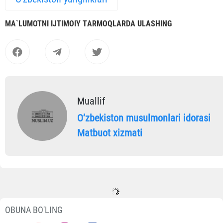
MА`LUMOTNI IJTIMOIY TАRMOQLАRDА ULАSHING
Muallif
Oʼzbekiston musulmonlari idorasi
Matbuot xizmati
OBUNA BO'LING