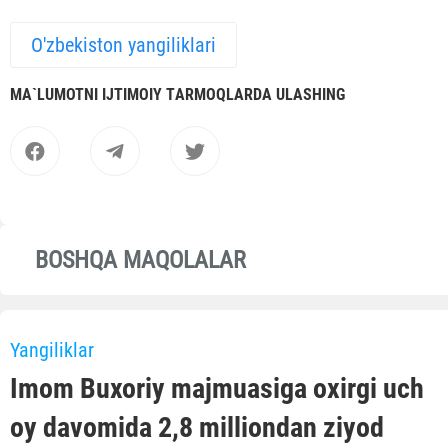
O'zbekiston yangiliklari
MА`LUMOTNI IJTIMOIY TАRMOQLАRDА ULАSHING
BOSHQA MAQOLALAR
Yangiliklar
Imom Buxoriy majmuasiga oxirgi uch
oy davomida 2,8 milliondan ziyod