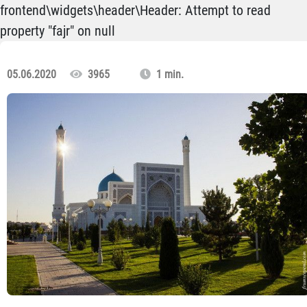
frontend\widgets\header\Header: Attempt to read
property "fajr" on null
05.06.2020
3965
1 min.