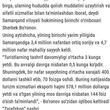
birga, ularning hududda qolish muddatini uzaytirish va
sifatli xizmatlar bilan ta’minlashdan iborat, deydi
Samarqand viloyati hokimining birinchi o‘rinbosari
Sherbek Bo‘ronov
.
Uning aytishicha, yilning birinchi yarim yilligida
Samarqandga 3,4 million nafardan ortiq xorijiy va 4,7
million nafar mahalliy sayyoh keldi.
“Turistlarning tashrif davomiyligi o‘rtacha 3 kunga
yetdi. Bu avvalgi davrga nisbatan 0,5 kunga ko‘pdir.
Shuningdek, bir nafar sayyohning o‘rtacha xarajati 400
dollarni tashkil etib, 70 foizga oshdi. Buning natijasida
turizm xizmatlari eksporti hajmi 578,1 million dollarga
yetdi va o‘tgan yilning mos davriga nisbatan 144 foiz
o‘sish ta’minlandi”, - Bo‘ronov so‘zidan iqtibos keltiradi
“Zarafshon” nashri.