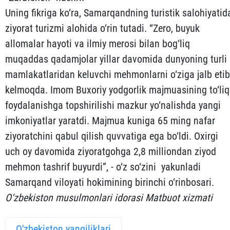
Uning fikriga ko‘ra, Samarqandning turistik salohiyatid
ziyorat turizmi alohida o‘rin tutadi. “Zero, buyuk
allomalar hayoti va ilmiy merosi bilan bog‘liq
muqaddas qadamjolar yillar davomida dunyoning turli
mamlakatlaridan keluvchi mehmonlarni o‘ziga jalb etib
kelmoqda. Imom Buxoriy yodgorlik majmuasining to‘liq
foydalanishga topshirilishi mazkur yo‘nalishda yangi
imkoniyatlar yaratdi. Majmua kuniga 65 ming nafar
ziyoratchini qabul qilish quvvatiga ega bo‘ldi. Oxirgi
uch oy davomida ziyoratgohga 2,8 milliondan ziyod
mehmon tashrif buyurdi”, - o‘z so‘zini yakunladi
Samarqand viloyati hokimining birinchi o‘rinbosari.
O‘zbekiston musulmonlari idorasi Matbuot xizmati
O'zbekiston yangiliklari