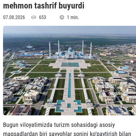
mehmon tashrif buyurdi
07.08.2026
653
1 min.
Bugun viloyatimizda turizm sohasidagi asosiy
maqsadlardan biri sayyohlar sonini ko‘paytirish bilan