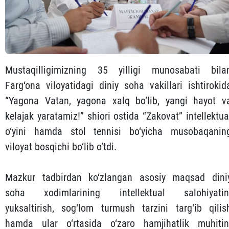
Mustaqilligimizning 35 yilligi munosabati bila
Farg‘ona viloyatidagi diniy soha vakillari ishtirokid
“Yagona Vatan, yagona xalq bo‘lib, yangi hayot v
kelajak yaratamiz!” shiori ostida “Zakovat” intellektua
o‘yini hamda stol tennisi bo‘yicha musobaqanin
viloyat bosqichi bo‘lib o‘tdi.
Mazkur tadbirdan ko‘zlangan asosiy maqsad dini
soha xodimlarining intellektual salohiyatin
yuksaltirish, sog‘lom turmush tarzini targ‘ib qilis
hamda ular o‘rtasida o‘zaro hamjihatlik muhitin