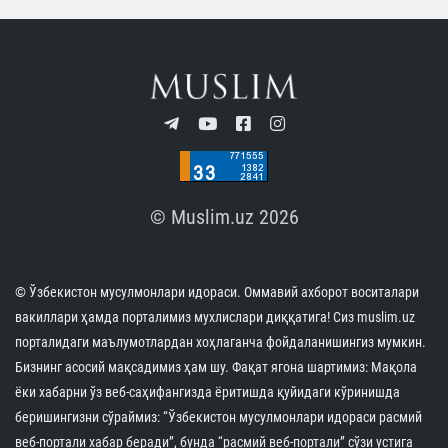
© Muslim.uz 2026
© Ўзбекистон мусулмонлари идораси. Оммавий ахборот воситалари
вакиллари ҳамда порталимиз мухлислари диққатига! Сиз muslim.uz
порталидаги маълумотлардан хоҳлаганча фойдаланишингиз мумкин.
Бизнинг асосий мақсадимиз ҳам шу. Фақат ягона шартимиз: Мақола
ёки хабарни ўз веб-саҳифангизда ёритишда қуйидаги кўринишда
беришингизни сўраймиз: “Ўзбекистон мусулмонлари идораси расмий
веб-портали хабар беради”, бунда “расмий веб-портали” сўзи устига