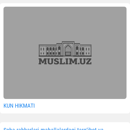
KUN HIKMATI
Soha rahbarlari mahallalardagi targ‘ibot va