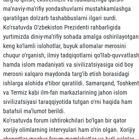
ma’naviy-ma’rifiy yondashuvlarni mustahkamlashga
qaratilgan dolzarb tashabbuslarni ilgari surdi.
Ko‘rsatuvda O‘zbekiston Prezidenti rahbarligida
yurtimizda diniy-ma’rifiy sohada amalga oshirilayotgan
keng ko‘lamli islohotlar, buyuk allomalar merosini
chuqur o‘rganish, ilmiy tadqiqotlarni qo‘llab-quvvatlas
hamda islom madaniyati va sivilizatsiyasiga oid boy
merosni xalqaro maydonda targ‘ib etish borasidagi
ishlarga alohida e’tibor qaratildi. Samarqand, Toshkent
va Termiz kabi ilm-fan markazlarining jahon islom
sivilizatsiyasi taraqqiyotida tutgan o‘rni haqida ham
batafsil ma’lumot berildi.
Ko‘rsatuvda forum ishtirokchilari bo‘lgan bir qator
xorijiy olimlarning intervyulari ham o‘rin olgan. Xorijiy