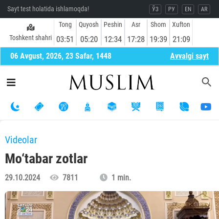
Sayt test holatida ishlamoqda!
ЎЗ
РУ
EN
AR
Tong
Quyosh
Peshin
Asr
Shom
Xufton
Toshkent shahri
03:51
05:20
12:34
17:28
19:39
21:09
06 Avgust, 2026, 23 Safar, 1448
Avvalgi sayt
Videolar
Mo‘tabar zotlar
29.10.2024
7811
1 min.