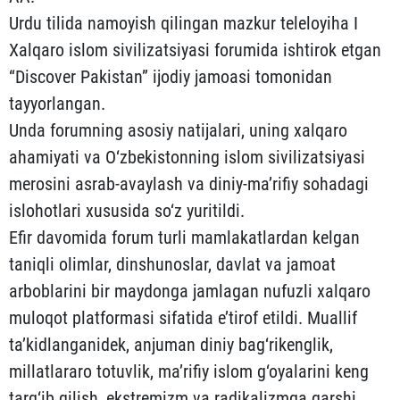
Urdu tilida namoyish qilingan mazkur teleloyiha I
Xalqaro islom sivilizatsiyasi forumida ishtirok etgan
“Discover Pakistan” ijodiy jamoasi tomonidan
tayyorlangan.
Unda forumning asosiy natijalari, uning xalqaro
ahamiyati va O‘zbekistonning islom sivilizatsiyasi
merosini asrab-avaylash va diniy-ma’rifiy sohadagi
islohotlari xususida so‘z yuritildi.
Efir davomida forum turli mamlakatlardan kelgan
taniqli olimlar, dinshunoslar, davlat va jamoat
arboblarini bir maydonga jamlagan nufuzli xalqaro
muloqot platformasi sifatida e’tirof etildi. Muallif
ta’kidlanganidek, anjuman diniy bag‘rikenglik,
millatlararo totuvlik, ma’rifiy islom g‘oyalarini keng
targ‘ib qilish, ekstremizm va radikalizmga qarshi