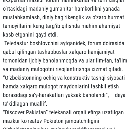
ekspertlar mazkur forum mamlakatlar va turli xalqlar
o‘rtasidagi madaniy-gumanitar hamkorlikni yanada
mustahkamlash, diniy bag‘rikenglik va o‘zaro hurmat
tamoyillarini keng targ‘ib qilishda muhim ahamiyat
kasb etganini qayd etdi.
Teledastur boshlovchisi aytganidek, forum doirasida
qabul qilingan tashabbuslar xalqaro hamjamiyat
tomonidan ijobiy baholanmoqda va ular ilm-fan, ta’lim
va madaniy muloqotni rivojlantirishga xizmat qiladi.
“O‘zbekistonning ochiq va konstruktiv tashqi siyosati
hamda xalqaro muloqot maydonlarini tashkil etish
borasidagi sa’y-harakatlari yuksak baholandi”, – deya
ta’kidlagan muallif.
“Discover Pakistan” telekanali orqali efirga uzatilgan
mazkur ko‘rsatuv Pokiston jamoatchiligini