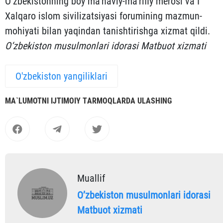
O‘zbekistonning boy ma’naviy-ma’rifiy merosi va I
Xalqaro islom sivilizatsiyasi forumining mazmun-
mohiyati bilan yaqindan tanishtirishga xizmat qildi.
O‘zbekiston musulmonlari idorasi Matbuot xizmati
O'zbekiston yangiliklari
MА`LUMOTNI IJTIMOIY TАRMOQLАRDА ULАSHING
Muallif
Oʼzbekiston musulmonlari idorasi
Matbuot xizmati