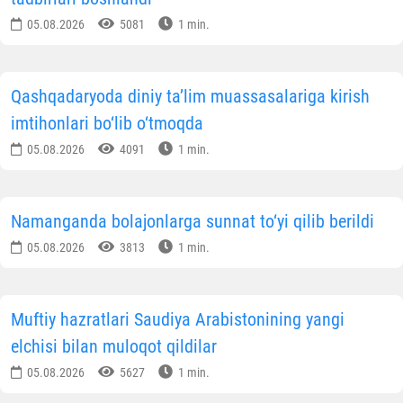
05.08.2026
5081
1 min.
Qashqadaryoda diniy ta’lim muassasalariga kirish
imtihonlari bo‘lib o‘tmoqda
05.08.2026
4091
1 min.
Namanganda bolajonlarga sunnat to‘yi qilib berildi
05.08.2026
3813
1 min.
Muftiy hazratlari Saudiya Arabistonining yangi
elchisi bilan muloqot qildilar
05.08.2026
5627
1 min.