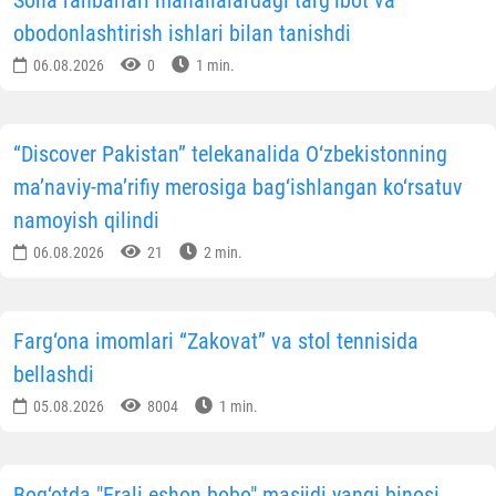
obodonlashtirish ishlari bilan tanishdi
06.08.2026
0
1 min.
“Discover Pakistan” telekanalida O‘zbekistonning
ma’naviy-ma’rifiy merosiga bag‘ishlangan ko‘rsatuv
namoyish qilindi
06.08.2026
21
2 min.
Farg‘ona imomlari “Zakovat” va stol tennisida
bellashdi
05.08.2026
8004
1 min.
Bog‘otda "Erali eshon bobo" masjidi yangi binosi