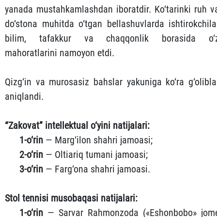
yanada mustahkamlashdan iboratdir. Ko‘tarinki ruh v
do‘stona muhitda o‘tgan bellashuvlarda ishtirokchila
bilim, tafakkur va chaqqonlik borasida o‘
mahoratlarini namoyon etdi.
Qizg‘in va murosasiz bahslar yakuniga ko‘ra g‘olibla
aniqlandi.
“Zakovat” intellektual o‘yini natijalari:
1-o‘rin
— Marg‘ilon shahri jamoasi;
2-o‘rin
— Oltiariq tumani jamoasi;
3-o‘rin
— Farg‘ona shahri jamoasi.
Stol tennisi musobaqasi natijalari:
1-o‘rin
— Sarvar Rahmonzoda («Eshonbobo» jom