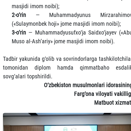
masjidi imom noibi);
2-o‘rin
— Muhammadyunus Mirzarahimo
(«Sulaymonbek hoji» jome masjidi imom noibi);
3-o‘rin
— Muhammadyusufxo‘ja Saidxo‘jayev («Ab
Muso al-Ash’ariy» jome masjidi imom noibi).
Tadbir yakunida g‘olib va sovrindorlarga tashkilotchila
tomonidan diplom hamda qimmatbaho esdali
sovg‘alari topshirildi.
O‘zbekiston musulmonlari idorasinin
Farg‘ona viloyati vakillig
Matbuot xizmat