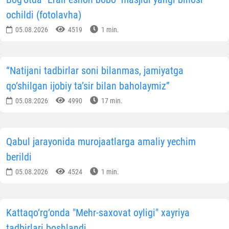
ochildi (fotolavha)
05.08.2026
4519
1 min.
“Natijani tadbirlar soni bilanmas, jamiyatga
qo‘shilgan ijobiy ta’sir bilan baholaymiz”
05.08.2026
4990
17 min.
Qabul jarayonida murojaatlarga amaliy yechim
berildi
05.08.2026
4524
1 min.
Kattaqo‘rg‘onda "Mehr-saxovat oyligi" xayriya
tadbirlari boshlandi