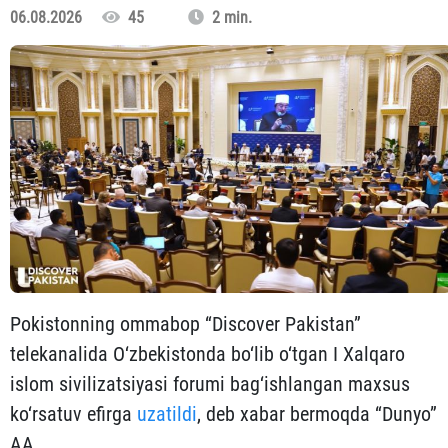
06.08.2026
45
2 min.
Pokistonning ommabop “Discover Pakistan”
telekanalida O‘zbekistonda bo‘lib o‘tgan I Xalqaro
islom sivilizatsiyasi forumi bag‘ishlangan maxsus
ko‘rsatuv efirga
uzatildi
, deb xabar bermoqda “Dunyo”
AA.