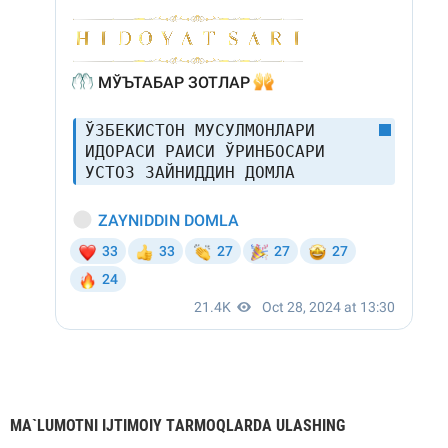
MА`LUMOTNI IJTIMOIY TАRMOQLАRDА ULАSHING