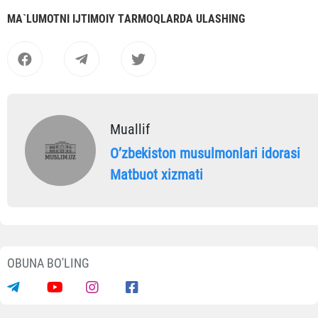
MА`LUMOTNI IJTIMOIY TАRMOQLАRDА ULАSHING
Muallif
Oʼzbekiston musulmonlari idorasi
Matbuot xizmati
OBUNA BO'LING