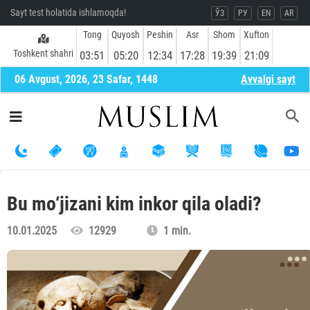
Sayt test holatida ishlamoqda!
ЎЗ
РУ
EN
AR
Tong
Quyosh
Peshin
Asr
Shom
Xufton
Toshkent shahri
03:51
05:20
12:34
17:28
19:39
21:09
06 Avgust, 2026, 23 Safar, 1448
Avvalgi sayt
Bu mo‘jizani kim inkor qila oladi?
10.01.2025
12929
1 min.