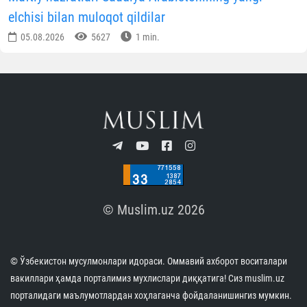
elchisi bilan muloqot qildilar
05.08.2026
5627
1 min.
© Muslim.uz 2026
© Ўзбекистон мусулмонлари идораси. Оммавий ахборот воситалари
вакиллари ҳамда порталимиз мухлислари диққатига! Сиз muslim.uz
порталидаги маълумотлардан хоҳлаганча фойдаланишингиз мумкин.