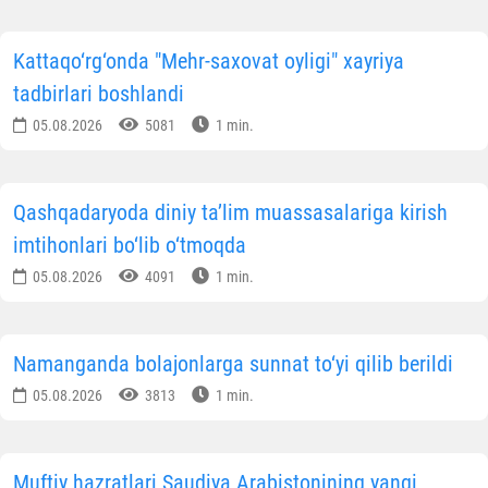
Kattaqo‘rg‘onda "Mehr-saxovat oyligi" xayriya
tadbirlari boshlandi
05.08.2026
5081
1 min.
Qashqadaryoda diniy ta’lim muassasalariga kirish
imtihonlari bo‘lib o‘tmoqda
05.08.2026
4091
1 min.
Namanganda bolajonlarga sunnat to‘yi qilib berildi
05.08.2026
3813
1 min.
Muftiy hazratlari Saudiya Arabistonining yangi