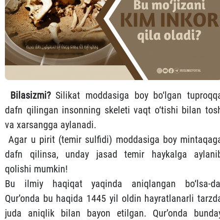
Bilasizmi?
Silikat moddasiga boy bo‘lgan tuproqq
dafn qilingan insonning skeleti vaqt o‘tishi bilan tos
va xarsangga aylanadi.
Agar u piri‌t (temir sulfidi) moddasiga boy mintaqag
dafn qilinsa, unday jasad temir haykalga aylani
qolishi mumkin!
Bu ilmiy haqiqat yaqinda aniqlangan bo‘lsa-da
Qur’onda bu haqida 1445 yil oldin hayratlanarli tarzd
juda aniqlik bilan bayon etilgan. Qur’onda bunda