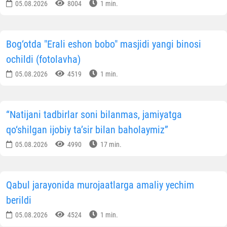
05.08.2026
8004
1 min.
Bog‘otda "Erali eshon bobo" masjidi yangi binosi
ochildi (fotolavha)
05.08.2026
4519
1 min.
“Natijani tadbirlar soni bilanmas, jamiyatga
qo‘shilgan ijobiy ta’sir bilan baholaymiz”
05.08.2026
4990
17 min.
Qabul jarayonida murojaatlarga amaliy yechim
berildi
05.08.2026
4524
1 min.