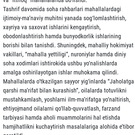
va “Ittifoq” mahallalarida bo‘lishdi.
Tashrif davomida soha rahbarlari mahallalardagi
ijtimoiy-ma’naviy muhitni yanada sog‘lomlashtirish,
xayriya va saxovat ishlarini kengaytirish,
obodonlashtirish hamda bunyodkorlik ishlarining
borishi bilan tanishdi. Shuningdek, mahalliy hokimiyat
vakillari, “mahalla yettiligi”, nuroniylar hamda diniy
soha xodimlari ishtirokida ushbu yo‘nalishlarda
amalga oshirilayotgan ishlar muhokama qilindi.
Mahallalarda o‘tkazilgan sayyor yig‘inlarda “Jaholatga
qarshi ma’rifat bilan kurashish”, oilalarda totuvlikni
mustahkamlash, yoshlarni ilm-ma’rifatga yo‘naltirish,
ehtiyojmand oilalarni qo‘llab-quvvatlash, farzand
tarbiyasi hamda aholi muammolarini hal etishda
hamjihatlikni kuchaytirish masalalariga alohida e’tibor