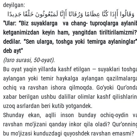
deyilgan:
وَقَالُوا أَإِذَا كُنَّا عِظَامًا وَرُفَاتًا أَإِنَّا لَمَبْعُوثُونَ خَلْقًا جَدِيدًا
"Ular: “Biz suyaklarga va chang- tuproqlarga aylani
ketganimizdan keyin ham, yangitdan tiriltirilamizmi?
dedilar. “Sen ularga, toshga yoki temirga aylaninglar”
deb ayt"
(Isro surasi, 50-oyat).
Bu oyat yaqin yillarda kashf etilgan — suyaklari toshg
aylangan yoki temir haykalga aylangan qazilmalarg
ochiq va ravshan ishora qilmoqda. Go‘yoki Qur’ond
xabar berilgan ushbu dalillar olimlar kashf qilishlarin
uzoq asrlardan beri kutib yotgandek.
Shunday ekan, aqlli inson bunday ochiq-oydin v
ravshan mo‘jizani qanday inkor qila oladi? Qur’onnin
bu mo‘jizasi kunduzdagi quyoshdek ravshan emasmi?