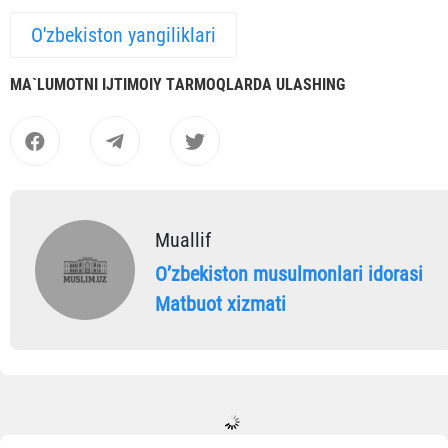
O'zbekiston yangiliklari
MА`LUMOTNI IJTIMOIY TАRMOQLАRDА ULАSHING
Muallif
Oʼzbekiston musulmonlari idorasi
Matbuot xizmati