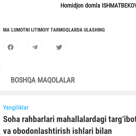
Homidjon domla ISHMATBЕKO
MА`LUMOTNI IJTIMOIY TАRMOQLАRDА ULАSHING
BOSHQA MAQOLALAR
Yangiliklar
Soha rahbarlari mahallalardagi targ‘ibo
va obodonlashtirish ishlari bilan