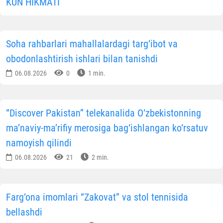
KUN HIKMATI
Soha rahbarlari mahallalardagi targ‘ibot va
obodonlashtirish ishlari bilan tanishdi
06.08.2026
0
1 min.
“Discover Pakistan” telekanalida O‘zbekistonning
ma’naviy-ma’rifiy merosiga bag‘ishlangan ko‘rsatuv
namoyish qilindi
06.08.2026
21
2 min.
Farg‘ona imomlari “Zakovat” va stol tennisida
bellashdi