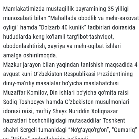
Mamlakatimizda mustaqillik bayramining 35 yilligi
munosabati bilan “Mahallada obodlik va mehr-saxovat
oyligi” hamda “Dolzarb 40 kunlik” tadbirlari doirasida
hududlarda keng ko‘lamli targ‘ibot-tashviqot,
obodonlashtirish, xayriya va mehr-oqibat ishlari
amalga oshirilmoqda.
Mazkur jarayon bilan yaqindan tanishish maqsadida 4
avgust kuni O‘zbekiston Respublikasi Prezidentining
diniy-ma’rifiy masalalar bo‘yicha maslahatchisi
Muzaffar Komilov, Din ishlari bo‘yicha qo‘mita raisi
Sodiq Toshboyev hamda O‘zbekiston musulmonlari
idorasi raisi, muftiy Shayx Nuriddin Xoliqnazar
hazratlari boshchiligidagi mutasaddilar Toshkent
shahri Sergeli tumanidagi “No‘g‘ayqo‘rg‘on”, “Qumariq”