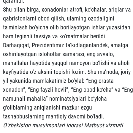
qaratildi.
Shu bilan birga, xonadonlar atrofi, ko‘chalar, ariqlar va
qabristonlarni obod qilish, ularning ozodaligini
ta’minlash bo‘yicha olib borilayotgan ishlar yuzasidan
ham tegishli tavsiya va ko‘rsatmalar berildi.
Darhaqiqat, Prezidentimiz ta’kidlaganlaridek, amalga
oshirilayotgan islohotlar samarasi, eng avvalo,
mahallalar hayotida yaqqol namoyon bo‘lishi va aholi
kayfiyatida o‘z aksini topishi lozim. Shu ma’noda, joriy
yil yakunida mamlakatimiz bo‘ylab “Eng orasta
xonadon”, “Eng fayzli hovli”, “Eng obod ko‘cha” va “Eng
namunali mahalla” nominatsiyalari bo‘yicha
g‘oliblarning aniqlanishi mazkur ezgu
tashabbuslarning mantiqiy davomi bo‘ladi.
O‘zbekiston musulmonlari idorasi Matbuot xizmati