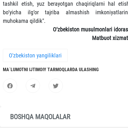
tashkil etish, yuz berayotgan chaqiriqlarni hal etis
bo‘yicha ilg‘or tajriba almashish imkoniyatlarin
muhokama qildik".
O‘zbekiston musulmonlari idoras
Matbuot xizmat
O'zbekiston yangiliklari
MА`LUMOTNI IJTIMOIY TАRMOQLАRDА ULАSHING
BOSHQA MAQOLALAR