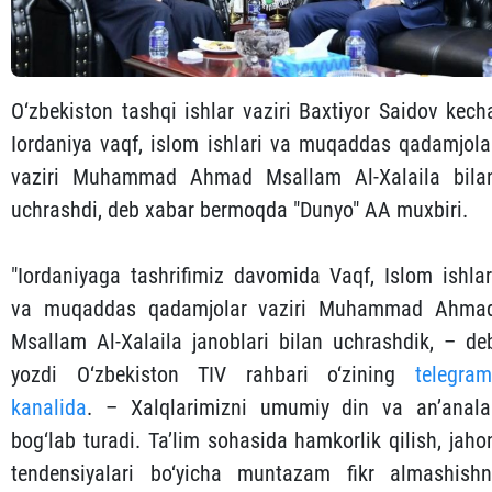
O‘zbekiston tashqi ishlar vaziri Baxtiyor Saidov kech
Iordaniya vaqf, islom ishlari va muqaddas qadamjola
vaziri Muhammad Ahmad Msallam Al-Xalaila bila
uchrashdi, deb xabar bermoqda "Dunyo" AA muxbiri.
"Iordaniyaga tashrifimiz davomida Vaqf, Islom ishlar
va muqaddas qadamjolar vaziri Muhammad Ahma
Msallam Al-Xalaila janoblari bilan uchrashdik, – de
yozdi O‘zbekiston TIV rahbari o‘zining
telegram
kanalida
. – Xalqlarimizni umumiy din va an’anala
bog‘lab turadi. Ta’lim sohasida hamkorlik qilish, jaho
tendensiyalari bo‘yicha muntazam fikr almashishn