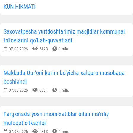
KUN HIKMATI
Saxovatpesha yurtdoshlarimiz masjidlar kommunal
to‘lovlarini qo‘llab-quvvatladi
07.08.2026
5193
1 min.
Makkada Qur’oni karim bo‘yicha xalqaro musobaqa
boshlandi
07.08.2026
3371
1 min.
Farg‘onada yosh imom-xatiblar bilan ma’rifiy
muloqot o‘tkazildi
07.08.2026
2863
1 min.