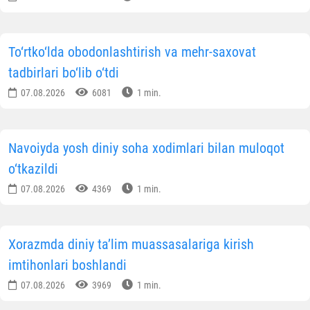
To‘rtko‘lda obodonlashtirish va mehr-saxovat
tadbirlari bo‘lib o‘tdi
07.08.2026
6081
1 min.
Navoiyda yosh diniy soha xodimlari bilan muloqot
o‘tkazildi
07.08.2026
4369
1 min.
Xorazmda diniy ta’lim muassasalariga kirish
imtihonlari boshlandi
07.08.2026
3969
1 min.