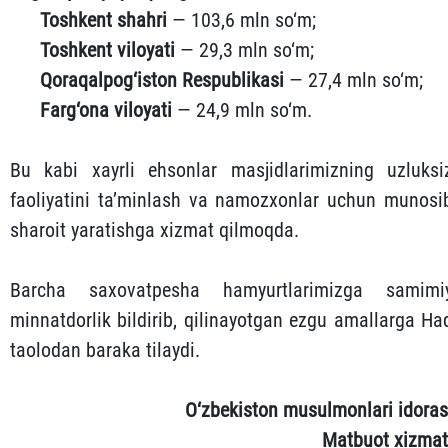
Toshkent shahri
— 103,6 mln so‘m;
Toshkent viloyati
— 29,3 mln so‘m;
Qoraqalpog‘iston Respublikasi
— 27,4 mln so‘m;
Farg‘ona viloyati
— 24,9 mln so‘m.
Bu kabi xayrli ehsonlar masjidlarimizning uzluksi
faoliyatini ta’minlash va namozxonlar uchun munosi
sharoit yaratishga xizmat qilmoqda.
Barcha saxovatpesha hamyurtlarimizga samimi
minnatdorlik bildirib, qilinayotgan ezgu amallarga Ha
taolodan baraka tilaydi.
O‘zbekiston musulmonlari idoras
Matbuot xizmat