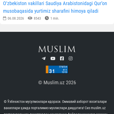
O‘zbekiston vakillari Saudiya Arabistonidagi Qur’on
musobaqasida yurtimiz sharafini himoya qiladi
06.08.2026
8543
1 min.
© Muslim.uz 2026
© Ўзбекистон мусулмонлари идораси. Оммавий ахборот воситалари
вакиллари ҳамда порталимиз мухлислари диққатига! Сиз muslim.uz