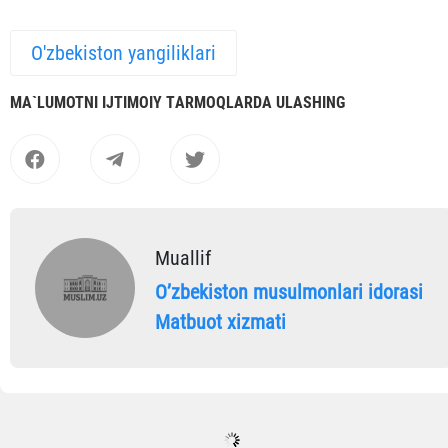
O'zbekiston yangiliklari
MА`LUMOTNI IJTIMOIY TАRMOQLАRDА ULАSHING
Muallif
Oʼzbekiston musulmonlari idorasi
Matbuot xizmati