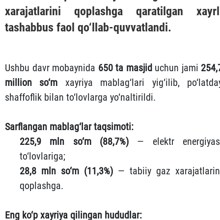
xarajatlarini qoplashga qaratilgan xayrl
tashabbus faol qo‘llab-quvvatlandi.
Ushbu davr mobaynida
650 ta masjid
uchun jami
254,
million so‘m
xayriya mablag‘lari yig‘ilib, po‘latda
shaffoflik bilan to‘lovlarga yo‘naltirildi.
Sarflangan mablag‘lar taqsimoti:
225,9 mln so‘m (88,7%)
— elektr energiyas
to‘lovlariga;
28,8 mln so‘m (11,3%)
— tabiiy gaz xarajatlarin
qoplashga.
Eng ko‘p xayriya qilingan hududlar: