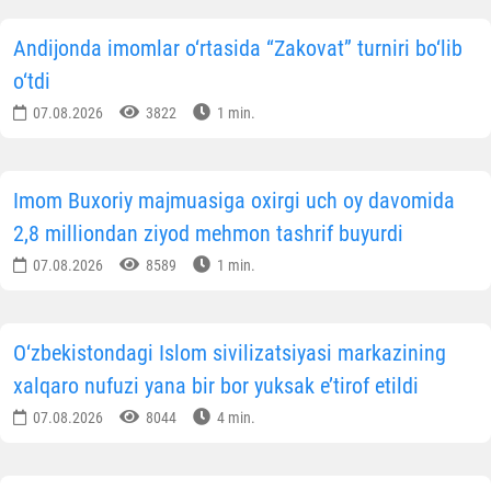
Andijonda imomlar o‘rtasida “Zakovat” turniri bo‘lib
o‘tdi
07.08.2026
3822
1 min.
Imom Buxoriy majmuasiga oxirgi uch oy davomida
2,8 milliondan ziyod mehmon tashrif buyurdi
07.08.2026
8589
1 min.
O‘zbekistondagi Islom sivilizatsiyasi markazining
xalqaro nufuzi yana bir bor yuksak e’tirof etildi
07.08.2026
8044
4 min.