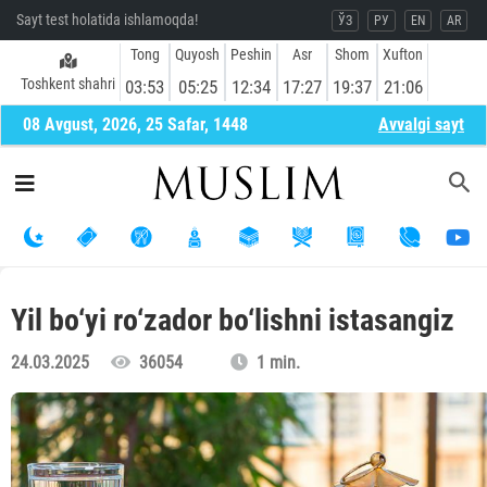
Sayt test holatida ishlamoqda!
ЎЗ
РУ
EN
AR
Tong
Quyosh
Peshin
Asr
Shom
Xufton
Toshkent shahri
03:53
05:25
12:34
17:27
19:37
21:06
08 Avgust, 2026, 25 Safar, 1448
Avvalgi sayt
Yil bo‘yi ro‘zador bo‘lishni istasangiz
24.03.2025
36054
1 min.