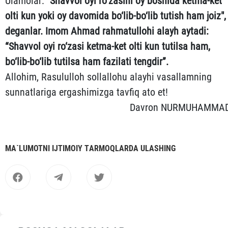
Ulamolar:
"Shavvol oyi ro‘zasini oy boshida ketma-ket
olti kun yoki oy davomida bo‘lib-bo‘lib tutish ham joiz",
deganlar. Imom Ahmad rahmatullohi alayh aytadi:
“Shavvol oyi ro‘zasi ketma-ket olti kun tutilsa ham,
bo‘lib-bo‘lib tutilsa ham fazilati tengdir”.
Allohim, Rasululloh sollallohu alayhi vasallamning
sunnatlariga ergashimizga tavfiq ato et!
Davron NURMUHAMMA
MА`LUMOTNI IJTIMOIY TАRMOQLАRDА ULАSHING