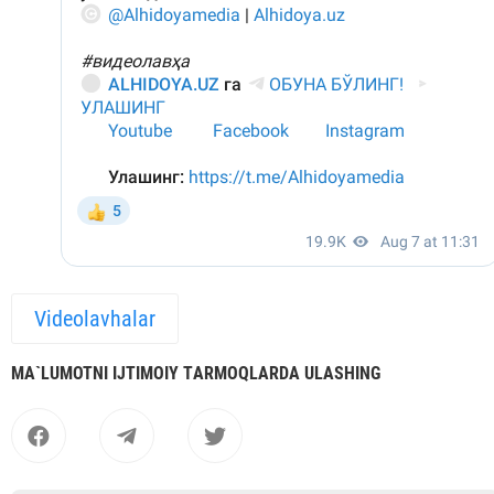
Videolavhalar
MА`LUMOTNI IJTIMOIY TАRMOQLАRDА ULАSHING