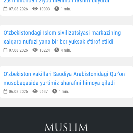
2,8 milliondan ziyod mehmon tashrif buyurdi
07.08.2026
10003
1 min.
O‘zbekistondagi Islom sivilizatsiyasi markazining
xalqaro nufuzi yana bir bor yuksak e’tirof etildi
07.08.2026
10224
4 min.
O‘zbekiston vakillari Saudiya Arabistonidagi Qur’on
musobaqasida yurtimiz sharafini himoya qiladi
06.08.2026
9637
1 min.