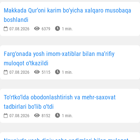
Makkada Qur’oni karim bo‘yicha xalqaro musobaqa
boshlandi
07.08.2026
6379
1 min.
Farg‘onada yosh imom-xatiblar bilan ma’rifiy
muloqot o‘tkazildi
07.08.2026
5115
1 min.
To‘rtko‘lda obodonlashtirish va mehr-saxovat
tadbirlari bo‘lib o‘tdi
07.08.2026
8152
1 min.