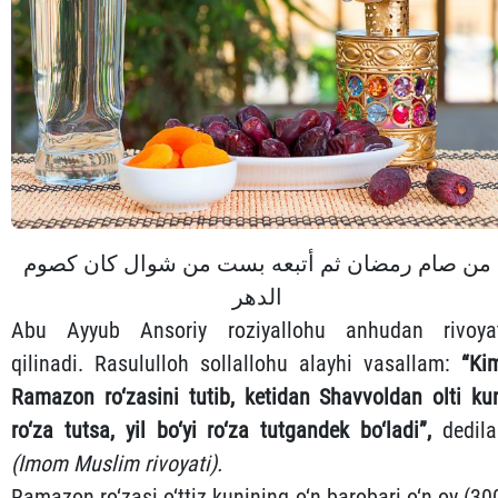
من صام رمضان ثم أتبعه بست من شوال كان كصوم
الدهر
Abu Ayyub Ansoriy roziyallohu anhudan rivoya
qilinadi. Rasululloh sollallohu alayhi vasallam:
“Ki
Ramazon ro‘zasini tutib, ketidan Shavvoldan olti ku
ro‘za tutsa, yil bo‘yi ro‘za tutgandek bo‘ladi”,
dedila
(Imom Muslim rivoyati).
Ramazon ro‘zasi o‘ttiz kunining o‘n barobari o‘n oy (30