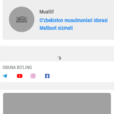
Muallif
Oʼzbekiston musulmonlari idorasi
Matbuot xizmati
OBUNA BO'LING