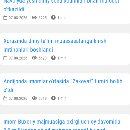
Navoiyda yosh diniy soha xodimlari bilan muloqot
o‘tkazildi
07.08.2026
6225
1 min.
Xorazmda diniy ta’lim muassasalariga kirish
imtihonlari boshlandi
07.08.2026
5623
1 min.
Andijonda imomlar o‘rtasida “Zakovat” turniri bo‘lib
o‘tdi
07.08.2026
5318
1 min.
Imom Buxoriy majmuasiga oxirgi uch oy davomida