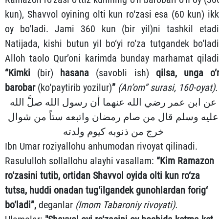
kun), Shavvol oyining olti kun ro‘zasi esa (60 kun) ikk
oy bo‘ladi. Jami 360 kun (bir yil)ni tashkil etadi
Natijada, kishi butun yil bo‘yi ro‘za tutgandek bo‘ladi
Alloh taolo Qur’oni karimda bunday marhamat qiladi
“Kimki
(bir)
hasana
(savobli ish)
qilsa, unga o‘
barobar
(ko‘paytirib yozilur)
”
(An’om” surasi, 160-oyat).
عن ابن عمر رضي الله عنهما أن رسول الله صلَّ الله
عليه وسلم قال من صام رمضان واتبعه ستاً من شوال
خرج من ذنوبه كيوم ولدته
Ibn Umar roziyallohu anhumodan rivoyat qilinadi.
Rasululloh sollallohu alayhi vasallam:
“Kim Ramazon
ro‘zasini tutib, ortidan Shavvol oyida olti kun ro‘za
tutsa, huddi onadan tug‘ilgandek gunohlardan forig‘
bo‘ladi”,
deganlar
(
Imom
Tabaroniy rivoyati).