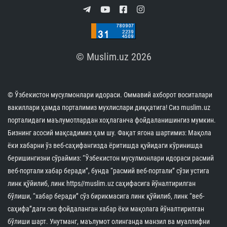
© Muslim.uz 2026
© Ўзбекистон мусулмонлари идораси. Оммавий ахборот воситалари
вакиллари ҳамда порталимиз мухлислари диққатига! Сиз muslim.uz
порталидаги маълумотлардан хоҳлаганча фойдаланишингиз мумкин.
Бизнинг асосий мақсадимиз ҳам шу. Фақат ягона шартимиз: Мақола
ёки хабарни ўз веб-саҳифангизда ёритишда қуйидаги кўринишда
беришингизни сўраймиз: “Ўзбекистон мусулмонлари идораси расмий
веб-портали хабар беради”, бунда “расмий веб-портали” сўзи устига
линк қўйилиб, линк https//muslim.uz саҳифасига йўналтирилган
бўлиши, “хабар беради” сўз бирикмасига линк қўйилиб, линк “веб-
саҳифа”даги сиз фойдаланган хабар ёки мақолага йўналтирилган
бўлиши шарт. Унутманг, маълумот олинганда манзил ва муаллифни