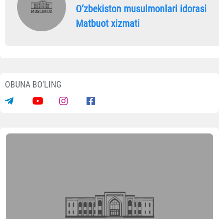
Oʼzbekiston musulmonlari idorasi
Matbuot xizmati
OBUNA BO'LING