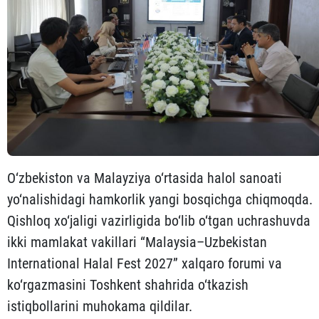
O‘zbekiston va Malayziya o‘rtasida halol sanoati
yo‘nalishidagi hamkorlik yangi bosqichga chiqmoqda.
Qishloq xo‘jaligi vazirligida bo‘lib o‘tgan uchrashuvda
ikki mamlakat vakillari “Malaysia–Uzbekistan
International Halal Fest 2027” xalqaro forumi va
ko‘rgazmasini Toshkent shahrida o‘tkazish
istiqbollarini muhokama qildilar.