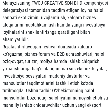
Malayziyaning TWOJ CREATIVE SDN BHD kompaniyasi
delegatsiyasi tomonidan taqdim etilgan loyiha halol
sanoati ekotizimini rivojlantirish, xalqaro biznes
aloqalarini mustahkamlash hamda yangi investitsiya
loyihalarini shakllantirishga qaratilgani bilan
ahamiyatlidir.
Rejalashtirilayotgan festival doirasida xalqaro
ko‘rgazma, biznes-forum va B2B uchrashuvlari, halol
oziq-ovqat, turizm, moliya hamda ishlab chiqarish
yo‘nalishlariga bag‘ishlangan maxsus ekspozitsiyalar,
investitsiya sessiyalari, madaniy dasturlar va
mahsulotlar taqdimotlarini tashkil etish ko‘zda
tutilmoqda. Ushbu tadbir O‘zbekistonning halol
mahsulotlar bozoridagi salohiyatini namoyish etish va
mahalliy ishlab chiqaruvchilar uchun yangi eksport