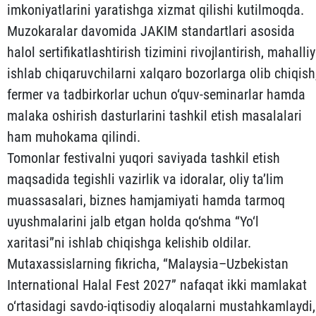
imkoniyatlarini yaratishga xizmat qilishi kutilmoqda.
Muzokaralar davomida JAKIM standartlari asosida
halol sertifikatlashtirish tizimini rivojlantirish, mahalliy
ishlab chiqaruvchilarni xalqaro bozorlarga olib chiqish
fermer va tadbirkorlar uchun o‘quv-seminarlar hamda
malaka oshirish dasturlarini tashkil etish masalalari
ham muhokama qilindi.
Tomonlar festivalni yuqori saviyada tashkil etish
maqsadida tegishli vazirlik va idoralar, oliy ta’lim
muassasalari, biznes hamjamiyati hamda tarmoq
uyushmalarini jalb etgan holda qo‘shma “Yo‘l
xaritasi”ni ishlab chiqishga kelishib oldilar.
Mutaxassislarning fikricha, “Malaysia–Uzbekistan
International Halal Fest 2027” nafaqat ikki mamlakat
o‘rtasidagi savdo-iqtisodiy aloqalarni mustahkamlaydi,