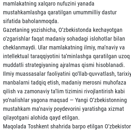
mamlakatning xalqaro nufuzini yanada
mustahkamlashga qaratilgan umummilliy dastur
sifatida baholanmoqda.
Gazetaning yozishicha, O‘zbekistonda kechayotgan
o‘zgarishlar faqat madaniy sohadagi islohotlar bilan
cheklanmaydi. Ular mamlakatning ilmiy, ma’naviy va
intellektual taraqqiyotini ta’minlashga qaratilgan uzoq
muddatli strategiyaning ajralmas qismi hisoblanadi.
Ilmiy muassasalar faoliyatini qo‘llab-quvvatlash, tarixi
manbalarni tadqiq etish, madaniy merosni muhofaza
qilish va zamonaviy ta’lim tizimini rivojlantirish kabi
yo‘nalishlar yagona maqsad — Yangi O‘zbekistonning
mustahkam ma’naviy poydevorini yaratishga xizmat
qilayotgani alohida qayd etilgan.
Maqolada Toshkent shahrida barpo etilgan O‘zbekisto