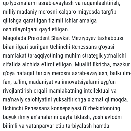
qo‘lyozmalarni asrab-avaylash va raqamlashtirish,
milliy madaniy merosni xalqaro miqyosda targ‘ib
qilishga qaratilgan tizimli ishlar amalga
oshirilayotgani qayd etilgan.
Maqolada Prezident Shavkat Mirziyoyev tashabbusi
bilan ilgari surilgan Uchinchi Renessans g‘oyasi
mamlakat taraqqiyotining muhim strategik yo‘nalishi
sifatida alohida e’tirof etilgan. Muallif fikricha, mazkur
g‘oya nafaqat tarixiy merosni asrab-avaylash, balki ilm
fan, ta’lim, madaniyat va innovatsiyalarni uyg‘un
rivojlantirish orqali mamlakatning intellektual va
ma’naviy salohiyatini yuksaltirishga xizmat qilmoqda.
Uchinchi Renessans konsepsiyasi O‘zbekistonning
buyuk ilmiy an’analarini qayta tiklash, yosh avlodni
bilimli va vatanparvar etib tarbiyalash hamda