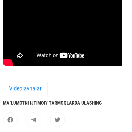
Videolavhalar
MА`LUMOTNI IJTIMOIY TАRMOQLАRDА ULАSHING