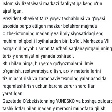
Islom sivilizatsiyasi markazi faoliyatiga keng o‘rin
ajratilgan.
Prezident Shavkat Mirziyoyev tashabbusi va g‘oyasi
asosida barpo etilgan mazkur betakror majmua
O‘zbekistonning madaniy va ilmiy siyosatidagi eng
muhim istiqbolli loyihalardan biri bo‘ldi. Markazda VII
asrga oid noyob Usmon Mus'hafi saqlanayotgani uning
tarixiy ahamiyatini yanada oshiradi.
Shu bilan birga, bu yerda qo‘lyozmalarni ilmiy
o‘rganish, restavratsiya qilish, arxiv materiallarini
tizimlashtirish va zamonaviy texnologiyalar asosida
raqamlashtirish uchun barcha zarur sharoitlar
yaratilgan.
Gazetada O‘zbekistonning YUNЕSKO va boshqa xalqar
tashkilotlar bilan madaniy merosni muhofaza qilish