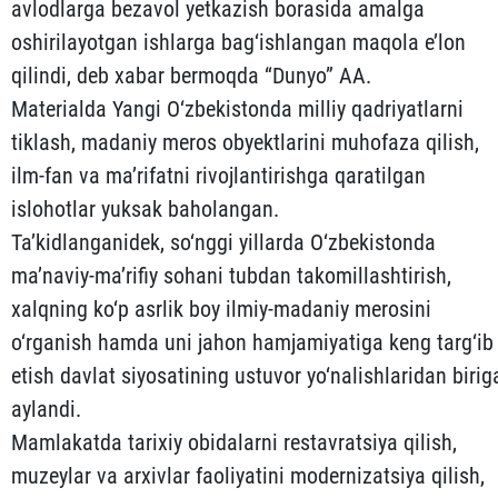
avlodlarga bezavol yetkazish borasida amalga
oshirilayotgan ishlarga bag‘ishlangan maqola e’lon
qilindi, deb xabar bermoqda “Dunyo” AA.
Materialda Yangi O‘zbekistonda milliy qadriyatlarni
tiklash, madaniy meros obyektlarini muhofaza qilish,
ilm-fan va ma’rifatni rivojlantirishga qaratilgan
islohotlar yuksak baholangan.
Ta’kidlanganidek, so‘nggi yillarda O‘zbekistonda
ma’naviy-ma’rifiy sohani tubdan takomillashtirish,
xalqning ko‘p asrlik boy ilmiy-madaniy merosini
o‘rganish hamda uni jahon hamjamiyatiga keng targ‘ib
etish davlat siyosatining ustuvor yo‘nalishlaridan birig
aylandi.
Mamlakatda tarixiy obidalarni restavratsiya qilish,
muzeylar va arxivlar faoliyatini modernizatsiya qilish,