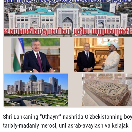
Shri-Lankaning “Uthaym” nashrida O‘zbekistonning bo
tarixiy-madaniy merosi, uni asrab-avaylash va kelajak