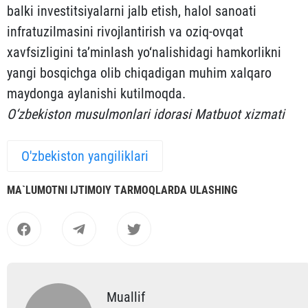
balki investitsiyalarni jalb etish, halol sanoati
infratuzilmasini rivojlantirish va oziq-ovqat
xavfsizligini ta’minlash yo‘nalishidagi hamkorlikni
yangi bosqichga olib chiqadigan muhim xalqaro
maydonga aylanishi kutilmoqda.
O‘zbekiston musulmonlari idorasi Matbuot xizmati
O'zbekiston yangiliklari
MА`LUMOTNI IJTIMOIY TАRMOQLАRDА ULАSHING
Muallif