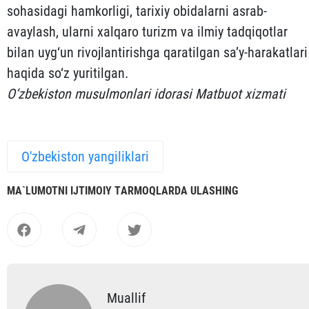
sohasidagi hamkorligi, tarixiy obidalarni asrab-
avaylash, ularni xalqaro turizm va ilmiy tadqiqotlar
bilan uyg‘un rivojlantirishga qaratilgan sa’y-harakatlari
haqida so‘z yuritilgan.
O‘zbekiston musulmonlari idorasi Matbuot xizmati
O'zbekiston yangiliklari
MА`LUMOTNI IJTIMOIY TАRMOQLАRDА ULАSHING
Muallif