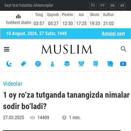
Sayt test holatida ishlamoqda!
ЎЗ
РУ
EN
AR
Tong
Quyosh
Peshin
Asr
Shom
Xufton
Toshkent shahri
03:57
05:27
12:30
17:25
19:33
21:02
10 Avgust, 2026, 27 Safar, 1448
Avvalgi sayt
Videolar
1 oy ro‘za tutganda tanangizda nimalar
sodir bo‘ladi?
27.03.2025
14409
1 min.