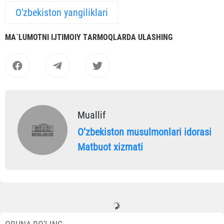
O'zbekiston yangiliklari
MА`LUMOTNI IJTIMOIY TАRMOQLАRDА ULАSHING
Muallif
Oʼzbekiston musulmonlari idorasi
Matbuot xizmati