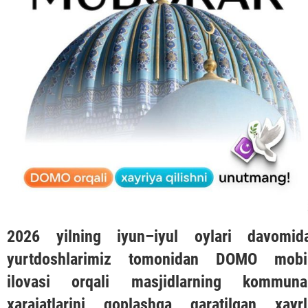
2026 yilning iyun–iyul oylari davomid
yurtdoshlarimiz tomonidan
DOMO
mobi
ilovasi orqali masjidlarning kommuna
xarajatlarini qoplashga qaratilgan xayrl