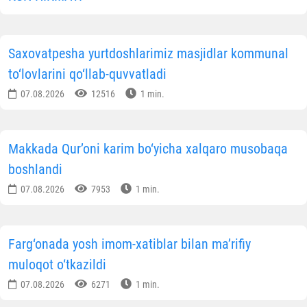
Saxovatpesha yurtdoshlarimiz masjidlar kommunal
to‘lovlarini qo‘llab-quvvatladi
07.08.2026
12516
1 min.
Makkada Qur’oni karim bo‘yicha xalqaro musobaqa
boshlandi
07.08.2026
7953
1 min.
Farg‘onada yosh imom-xatiblar bilan ma’rifiy
muloqot o‘tkazildi
07.08.2026
6271
1 min.