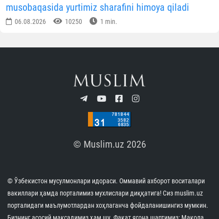
musobaqasida yurtimiz sharafini himoya qiladi
06.08.2026
10250
1 min.
© Muslim.uz 2026
© Ўзбекистон мусулмонлари идораси. Оммавий ахборот воситалари
вакиллари ҳамда порталимиз мухлислари диққатига! Сиз muslim.uz
порталидаги маълумотлардан хоҳлаганча фойдаланишингиз мумкин.
Бизнинг асосий мақсадимиз ҳам шу. Фақат ягона шартимиз: Мақола