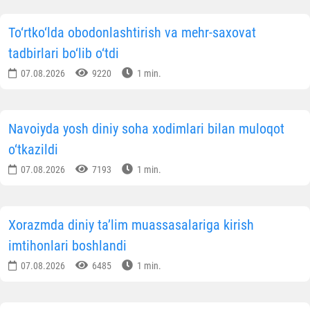
To‘rtko‘lda obodonlashtirish va mehr-saxovat
tadbirlari bo‘lib o‘tdi
07.08.2026
9220
1 min.
Navoiyda yosh diniy soha xodimlari bilan muloqot
o‘tkazildi
07.08.2026
7193
1 min.
Xorazmda diniy ta’lim muassasalariga kirish
imtihonlari boshlandi
07.08.2026
6485
1 min.