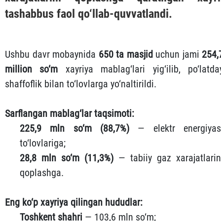
tashabbus faol qo‘llab-quvvatlandi.
Ushbu davr mobaynida
650 ta masjid
uchun jami
254,
million so‘m
xayriya mablag‘lari yig‘ilib, po‘latda
shaffoflik bilan to‘lovlarga yo‘naltirildi.
Sarflangan mablag‘lar taqsimoti:
225,9 mln so‘m (88,7%)
— elektr energiyas
to‘lovlariga;
28,8 mln so‘m (11,3%)
— tabiiy gaz xarajatlarin
qoplashga.
Eng ko‘p xayriya qilingan hududlar:
Toshkent shahri
— 103,6 mln so‘m;