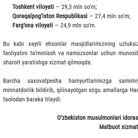
Toshkent viloyati
— 29,3 mln so‘m;
Qoraqalpog‘iston Respublikasi
— 27,4 mln so‘m;
Farg‘ona viloyati
— 24,9 mln so‘m.
Bu kabi xayrli ehsonlar masjidlarimizning uzluksi
faoliyatini ta’minlash va namozxonlar uchun munosi
sharoit yaratishga xizmat qilmoqda.
Barcha saxovatpesha hamyurtlarimizga samimi
minnatdorlik bildirib, qilinayotgan ezgu amallarga Ha
taolodan baraka tilaydi.
O‘zbekiston musulmonlari idoras
Matbuot xizmat