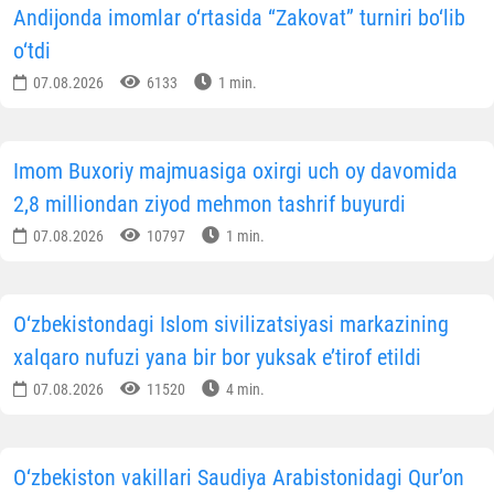
Andijonda imomlar o‘rtasida “Zakovat” turniri bo‘lib
o‘tdi
07.08.2026
6133
1 min.
Imom Buxoriy majmuasiga oxirgi uch oy davomida
2,8 milliondan ziyod mehmon tashrif buyurdi
07.08.2026
10797
1 min.
O‘zbekistondagi Islom sivilizatsiyasi markazining
xalqaro nufuzi yana bir bor yuksak e’tirof etildi
07.08.2026
11520
4 min.
O‘zbekiston vakillari Saudiya Arabistonidagi Qur’on