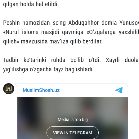
qilgan holda hal etildi.
Peshin namozidan so‘ng Abduqahhor domla Yunuso
«Nurul islom» masjidi qavmiga «O‘zgalarga yaxshili
qilish» mavzusida mav’iza qilib berdilar.
Tadbir ko‘tarinki ruhda bo‘lib o‘tdi. Xayrli duola
yig‘ilishga o‘zgacha fayz bag‘ishladi.