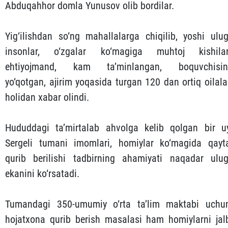
Abduqahhor domla Yunusov olib bordilar.
Yig‘ilishdan so‘ng mahallalarga chiqilib, yoshi ulug
insonlar, o‘zgalar ko‘magiga muhtoj kishilar
ehtiyojmand, kam ta’minlangan, boquvchisin
yo‘qotgan, ajirim yoqasida turgan 120 dan ortiq oilala
holidan xabar olindi.
Hududdagi ta’mirtalab ahvolga kelib qolgan bir u
Sergeli tumani imomlari, homiylar ko‘magida qayt
qurib berilishi tadbirning ahamiyati naqadar ulug
ekanini ko‘rsatadi.
Tumandagi 350-umumiy o‘rta ta’lim maktabi uchu
hojatxona qurib berish masalasi ham homiylarni jal