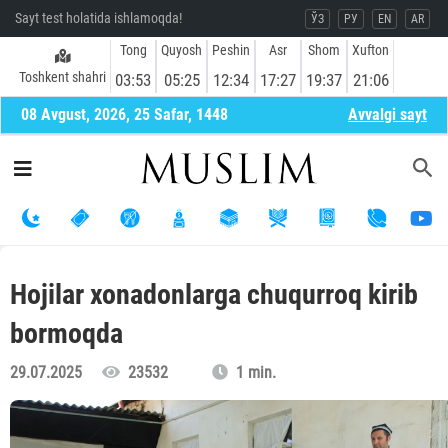
Sayt test holatida ishlamoqda!
ЎЗ
РУ
EN
AR
Tong
Quyosh
Peshin
Asr
Shom
Xufton
Toshkent shahri
03:53
05:25
12:34
17:27
19:37
21:06
08 Avgust, 2026, 25 Safar, 1448
Avvalgi sayt
Hojilar xonadonlarga chuqurroq kirib
bormoqda
29.07.2025
23532
1 min.