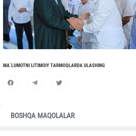
MА`LUMOTNI IJTIMOIY TАRMOQLАRDА ULАSHING
BOSHQA MAQOLALAR