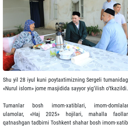
Shu yil 28 iyul kuni poytaxtimizning Sergeli tumanidag
«Nurul islom» jome masjidida sayyor yig‘ilish o‘tkazildi.
Tumanlar bosh imom-xatiblari, imom-domlalar
ulamolar, «Haj 2025» hojilari, mahalla faollar
qatnashgan tadbirni Toshkent shahar bosh imom-xatib