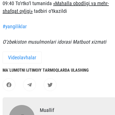
09:40 To‘rtko‘l tumanida
«Mahalla obodligi va mehr-
shafqat oyligi»
tadbiri o‘tkazildi
#yangiliklar
O‘zbekiston musulmonlari idorasi Matbuot xizmati
Videolavhalar
MА`LUMOTNI IJTIMOIY TАRMOQLАRDА ULАSHING
Muallif