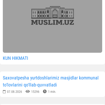
OBUNA BO'LING