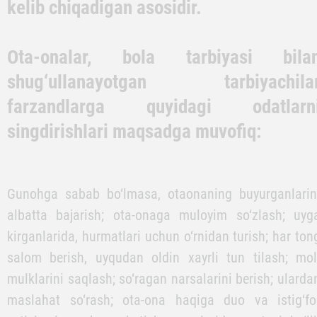
Ota-onaning roziligini olishga intilis
fazilati barcha fazilatlarning negizi
borliqdagi har qanday haq-huquqlarnin
kelib chiqadigan asosidir.
Ota-onalar, bola tarbiyasi bila
shug‘ullanayotgan tarbiyachila
farzandlarga quyidagi odatlarn
singdirishlari maqsadga muvofiq: