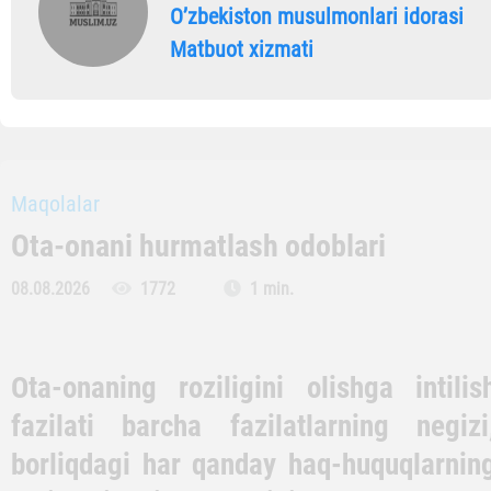
Oʼzbekiston musulmonlari idorasi
Matbuot xizmati
Maqolalar
Ota-onani hurmatlash odoblari
08.08.2026
1772
1 min.