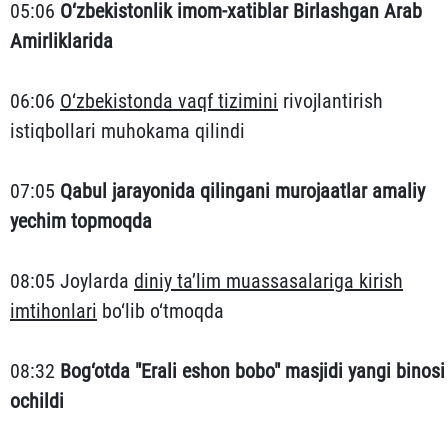
05:06
O‘zbekistonlik imom-xatiblar Birlashgan Arab
Amirliklarida
06:06
O‘zbekistonda vaqf tizimini
rivojlantirish
istiqbollari muhokama qilindi
07:05
Qabul jarayonida qilingani murojaatlar amaliy
yechim topmoqda
08:05 Joylarda
diniy ta’lim muassasalariga kirish
imtihonlari
bo‘lib o‘tmoqda
08:32
Bog‘otda "Erali eshon bobo" masjidi yangi binosi
ochildi