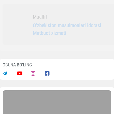
“Islom nuri” gazetasining 2026 yil 10-sonida
http://hidoyatuz.taplink.w
Maqolalar
MА`LUMOTNI IJTIMOIY TАRMOQLАRDА ULАSHING
Muallif
Oʼzbekiston musulmonlari idorasi
Matbuot xizmati