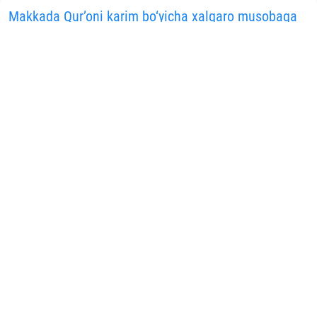
KUN HIKMATI
Saxovatpesha yurtdoshlarimiz masjidlar kommunal
to‘lovlarini qo‘llab-quvvatladi
07.08.2026
15296
1 min.
Makkada Qur’oni karim bo‘yicha xalqaro musobaqa
boshlandi
07.08.2026
11066
1 min.
Farg‘onada yosh imom-xatiblar bilan ma’rifiy
muloqot o‘tkazildi