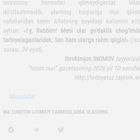
bilmaslikka olish, darhol kechirib, unutish; kulgili ga
bo‘lsa ham, ularning huzurlarida o‘zini tutish; ula
yaxshi ko‘radigan taomni ilinish; ulardan oldin taomg
qo‘l cho‘zmaslik; ularning oldilarida cho‘zilib yotmaslik
oyoq uzatmaslik; uyga ulardan oldin kirmaslik
oldilariga tushib yurmaslik; chaqirganlarida tezlik bila
javob berish; ularning hayotliklarida ham, vafo
etganlaridan keyin ham do‘stlarini hurmat qilish; ota
onasining hurmatini qilmaydiganlar bila
do‘stlashmaslik; ularning haqlariga duo qilish
vafotlaridan keyin Allohning quyidagi kalomini ko‘
aytish: «E
y, Rabbim! Meni ular go‘daklik chog‘imd
tarbiyalaganlaridek, Sen ham ularga rahm qilgin!
» (
Isr
surasi, 24-oyat
).
Ibrohimjon INOMOV
tayyorladi