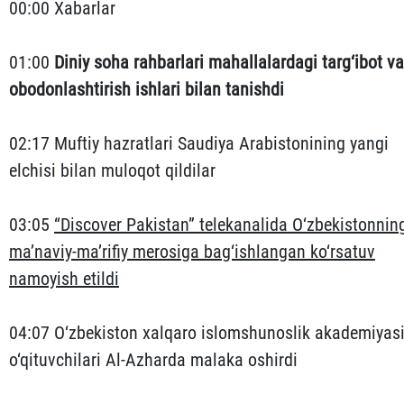
00:00 Xabarlar
01:00
Diniy soha rahbarlari mahallalardagi targ‘ibot va
obodonlashtirish ishlari bilan tanishdi
02:17 Muftiy hazratlari Saudiya Arabistonining yangi
elchisi bilan muloqot qildilar
03:05
“Discover Pakistan” telekanalida O‘zbekistonnin
ma’naviy-ma’rifiy merosiga bag‘ishlangan ko‘rsatuv
namoyish etildi
04:07 O‘zbekiston xalqaro islomshunoslik akademiyas
o‘qituvchilari Al-Azharda malaka oshirdi