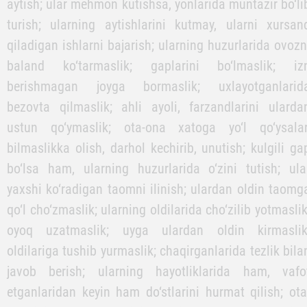
Gunohga sabab bo‘lmasa, otaonaning buyurganlarin
albatta bajarish; ota-onaga muloyim so‘zlash; uyg
kirganlarida, hurmatlari uchun o‘rnidan turish; har ton
salom berish, uyqudan oldin xayrli tun tilash; mol
mulklarini saqlash; so‘ragan narsalarini berish; ularda
maslahat so‘rash; ota-ona haqiga duo va istig‘fo
aytish; ular mehmon kutishsa, yonlarida muntazir bo‘li
turish; ularning aytishlarini kutmay, ularni xursan
qiladigan ishlarni bajarish; ularning huzurlarida ovozn
baland ko‘tarmaslik; gaplarini bo‘lmaslik; iz
berishmagan joyga bormaslik; uxlayotganlarid
bezovta qilmaslik; ahli ayoli, farzandlarini ularda
ustun qo‘ymaslik; ota-ona xatoga yo‘l qo‘ysalar