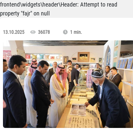
frontend\widgets\header\Header: Attempt to read
property "fajr" on null
13.10.2025
36078
1 min.