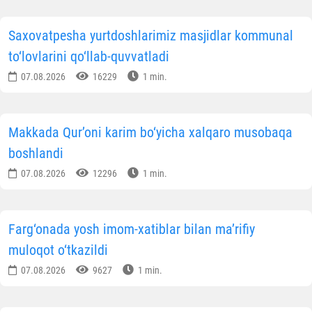
Saxovatpesha yurtdoshlarimiz masjidlar kommunal
to‘lovlarini qo‘llab-quvvatladi
07.08.2026
16229
1 min.
Makkada Qur’oni karim bo‘yicha xalqaro musobaqa
boshlandi
07.08.2026
12296
1 min.
Farg‘onada yosh imom-xatiblar bilan ma’rifiy
muloqot o‘tkazildi
07.08.2026
9627
1 min.