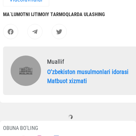
MА`LUMOTNI IJTIMOIY TАRMOQLАRDА ULАSHING
Muallif
Oʼzbekiston musulmonlari idorasi
Matbuot xizmati
OBUNA BO'LING