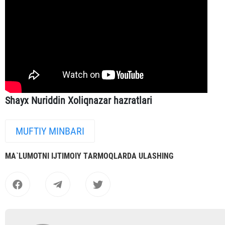
Shayx Nuriddin Xoliqnazar hazratlari
MUFTIY MINBARI
MА`LUMOTNI IJTIMOIY TАRMOQLАRDА ULАSHING