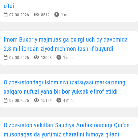
o‘tdi
07.08.2026
8512
1 min.
Imom Buxoriy majmuasiga oxirgi uch oy davomida
2,8 milliondan ziyod mehmon tashrif buyurdi
07.08.2026
13093
1 min.
O‘zbekistondagi Islom sivilizatsiyasi markazining
xalqaro nufuzi yana bir bor yuksak e’tirof etildi
07.08.2026
15184
4 min.
O‘zbekiston vakillari Saudiya Arabistonidagi Qur’on
musobaqasida yurtimiz sharafini himoya qiladi