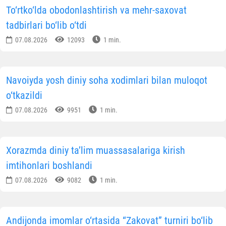
To‘rtko‘lda obodonlashtirish va mehr-saxovat
tadbirlari bo‘lib o‘tdi
07.08.2026
12093
1 min.
Navoiyda yosh diniy soha xodimlari bilan muloqot
o‘tkazildi
07.08.2026
9951
1 min.
Xorazmda diniy ta’lim muassasalariga kirish
imtihonlari boshlandi
07.08.2026
9082
1 min.
Andijonda imomlar o‘rtasida “Zakovat” turniri bo‘lib