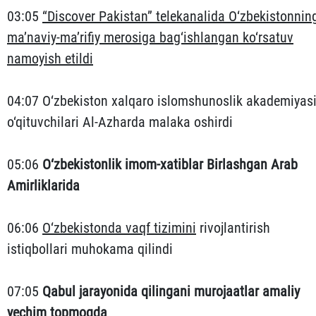
03:05
“Discover Pakistan” telekanalida O‘zbekistonnin
ma’naviy-ma’rifiy merosiga bag‘ishlangan ko‘rsatuv
namoyish etildi
04:07 O‘zbekiston xalqaro islomshunoslik akademiyas
o‘qituvchilari Al-Azharda malaka oshirdi
05:06
O‘zbekistonlik imom-xatiblar Birlashgan Arab
Amirliklarida
06:06
O‘zbekistonda vaqf tizimini
rivojlantirish
istiqbollari muhokama qilindi
07:05
Qabul jarayonida qilingani murojaatlar amaliy
yechim topmoqda