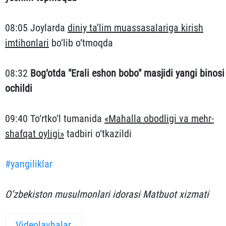
08:05 Joylarda
diniy ta’lim muassasalariga kirish
imtihonlari
bo‘lib o‘tmoqda
08:32
Bog‘otda "Erali eshon bobo" masjidi yangi binosi
ochildi
09:40 To‘rtko‘l tumanida
«Mahalla obodligi va mehr-
shafqat oyligi»
tadbiri o‘tkazildi
#yangiliklar
O‘zbekiston musulmonlari idorasi Matbuot xizmati
Videolavhalar