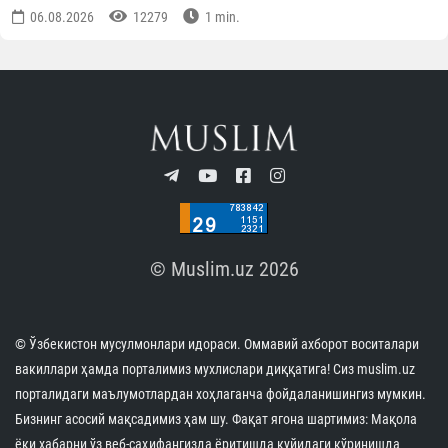
06.08.2026
12279
1 min.
© Muslim.uz 2026
© Ўзбекистон мусулмонлари идораси. Оммавий ахборот воситалари
вакиллари ҳамда порталимиз мухлислари диққатига! Сиз muslim.uz
порталидаги маълумотлардан хоҳлаганча фойдаланишингиз мумкин.
Бизнинг асосий мақсадимиз ҳам шу. Фақат ягона шартимиз: Мақола
ёки хабарни ўз веб-саҳифангизда ёритишда қуйидаги кўринишда