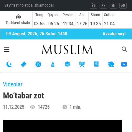
Sayt test holatida ishlamoqda!
ЎЗ
РУ
EN
AR
Tong
Quyosh
Peshin
Asr
Shom
Xufton
Toshkent shahri
03:55
05:26
12:34
17:26
19:35
21:04
09 Avgust, 2026, 26 Safar, 1448
Avvalgi sayt
Videolar
Mo‘tabar zot
11.12.2025
14725
1 min.