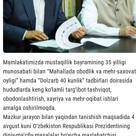
Mamlakatimizda mustaqillik bayramining 35 yilligi
munosabati bilan “Mahallada obodlik va mehr-saxovat
oyligi” hamda “Dolzarb 40 kunlik” tadbirlari doirasida
hududlarda keng ko‘lamli targ‘ibot-tashviqot,
obodonlashtirish, xayriya va mehr-oqibat ishlari
amalga oshirilmoqda.
Mazkur jarayon bilan yaqindan tanishish maqsadida 4
avgust kuni O‘zbekiston Respublikasi Prezidentining
diniy-ma’rifiy masalalar bo‘yicha maslahatchisi