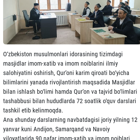
O‘zbekiston musulmonlari idorasining tizimdagi
masjidlar imom-xatib va imom noiblarini ilmiy
salohiyatini oshirish, Qur’oni karim qiroati bo‘yicha
bilimlarini yanada rivojlantirish maqsadida Masjidlar
bilan ishlash bo‘limi hamda Qur’on va tajvid bo‘limlari
tashabbusi bilan hududlarda 72 soatlik o‘quv darslari
tashkil etib kelinmoqda.
Ana shunday darslarning navbatdagisi joriy yilning 12
yanvar kuni Andijon, Samarqand va Navoiy
viloyatlarida 90 nafar imom-xatib va imom noiblari