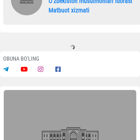
Oʼzbekiston musulmonlari idorasi
Matbuot xizmati
OBUNA BO'LING