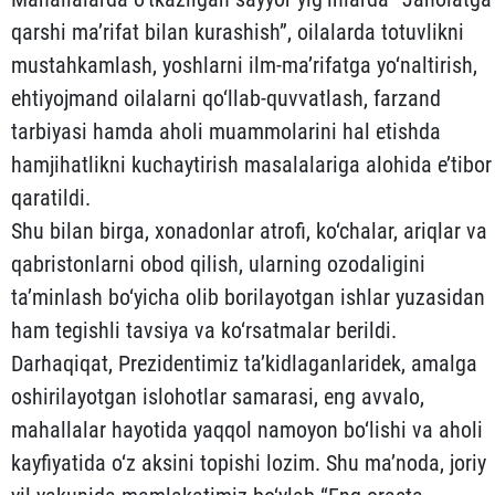
qarshi ma’rifat bilan kurashish”, oilalarda totuvlikni
mustahkamlash, yoshlarni ilm-ma’rifatga yo‘naltirish,
ehtiyojmand oilalarni qo‘llab-quvvatlash, farzand
tarbiyasi hamda aholi muammolarini hal etishda
hamjihatlikni kuchaytirish masalalariga alohida e’tibor
qaratildi.
Shu bilan birga, xonadonlar atrofi, ko‘chalar, ariqlar va
qabristonlarni obod qilish, ularning ozodaligini
ta’minlash bo‘yicha olib borilayotgan ishlar yuzasidan
ham tegishli tavsiya va ko‘rsatmalar berildi.
Darhaqiqat, Prezidentimiz ta’kidlaganlaridek, amalga
oshirilayotgan islohotlar samarasi, eng avvalo,
mahallalar hayotida yaqqol namoyon bo‘lishi va aholi
kayfiyatida o‘z aksini topishi lozim. Shu ma’noda, joriy