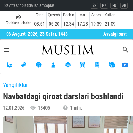
Sayt test holatida ishlamoqda!
ЎЗ
РУ
EN
AR
Tong
Quyosh
Peshin
Asr
Shom
Xufton
Toshkent shahri
03:51
05:20
12:34
17:28
19:39
21:09
06 Avgust, 2026, 23 Safar, 1448
Avvalgi sayt
Yangiliklar
Navbatdagi qiroat darslari boshlandi
12.01.2026
18405
1 min.