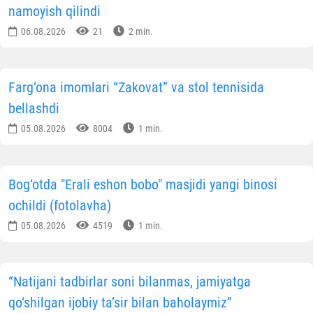
namoyish qilindi
06.08.2026
21
2 min.
Farg‘ona imomlari “Zakovat” va stol tennisida
bellashdi
05.08.2026
8004
1 min.
Bog‘otda "Erali eshon bobo" masjidi yangi binosi
ochildi (fotolavha)
05.08.2026
4519
1 min.
“Natijani tadbirlar soni bilanmas, jamiyatga
qo‘shilgan ijobiy ta’sir bilan baholaymiz”