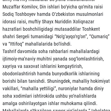
Muzaffar Komilov, Din ishlari bo‘yicha qo‘mita raisi
Sodiq Toshboyev hamda O‘zbekiston musulmonlari
idorasi raisi, muftiy Shayx Nuriddin Xoliqnazar
hazratlari boshchiligidagi mutasaddilar Toshkent
shahri Sergeli tumanidagi “No‘g‘ayqo‘rg‘on”, “Qumariq”
va “Ittifoq” mahallalarida bo‘lishdi.
Tashrif davomida soha rahbarlari mahallalardagi
ijtimoiy-ma’naviy muhitni yanada sog‘lomlashtirish,
xayriya va saxovat ishlarini kengaytirish,
obodonlashtirish hamda bunyodkorlik ishlarining
borishi bilan tanishdi. Shuningdek, mahalliy hokimiyat
vakillari, “mahalla yettiligi”, nuroniylar hamda diniy
soha xodimlari ishtirokida ushbu yo‘nalishlarda
amalga oshirilayotgan ishlar muhokama qilindi.
Mahallalarda o‘tkazilgan sayyor yig‘inlarda “Jaholatga