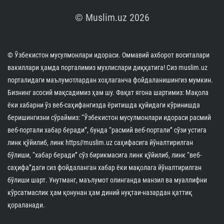
© Muslim.uz 2026
© Ўзбекистон мусулмонлари идораси. Оммавий ахборот воситалари
вакиллари ҳамда порталимиз мухлислари диққатига! Сиз muslim.uz
порталидаги маълумотлардан хоҳлаганча фойдаланишингиз мумкин.
Бизнинг асосий мақсадимиз ҳам шу. Фақат ягона шартимиз: Мақола
ёки хабарни ўз веб-саҳифангизда ёритишда қуйидаги кўринишда
беришингизни сўраймиз: “Ўзбекистон мусулмонлари идораси расмий
веб-портали хабар беради”, бунда “расмий веб-портали” сўзи устига
линк қўйилиб, линк https//muslim.uz саҳифасига йўналтирилган
бўлиши, “хабар беради” сўз бирикмасига линк қўйилиб, линк “веб-
саҳифа”даги сиз фойдаланган хабар ёки мақолага йўналтирилган
бўлиши шарт. Унутманг, маълумот олинганда манзил ва муаллифни
кўрсатмаслик ҳам қонунан ҳам диний нуқтаи-назардан қаттиқ
қораланади.