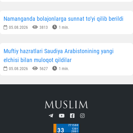
Namanganda bolajonlarga sunnat to‘yi qilib berildi
05.08.2026
3813
1 min.
Muftiy hazratlari Saudiya Arabistonining yangi
elchisi bilan muloqot qildilar
05.08.2026
5627
1 min.