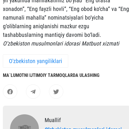
yil yakunida mamlakatimiz bo‘ylab “Eng orasta
xonadon”, “Eng fayzli hovli”, “Eng obod ko‘cha” va “Eng
namunali mahalla” nominatsiyalari bo‘yicha
g‘oliblarning aniqlanishi mazkur ezgu
tashabbuslarning mantiqiy davomi bo‘ladi.
O‘zbekiston musulmonlari idorasi Matbuot xizmati
O'zbekiston yangiliklari
MА`LUMOTNI IJTIMOIY TАRMOQLАRDА ULАSHING
Muallif