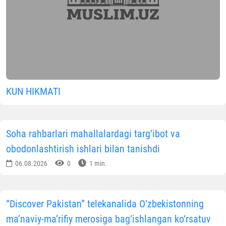
KUN HIKMATI
Soha rahbarlari mahallalardagi targ‘ibot va
obodonlashtirish ishlari bilan tanishdi
06.08.2026
0
1 min.
“Discover Pakistan” telekanalida O‘zbekistonning
ma’naviy-ma’rifiy merosiga bag‘ishlangan ko‘rsatuv