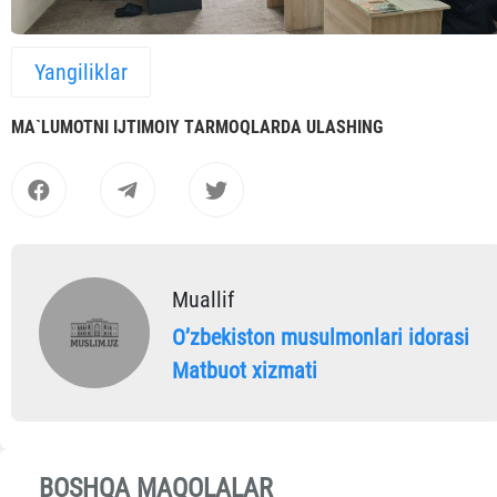
Yangiliklar
MА`LUMOTNI IJTIMOIY TАRMOQLАRDА ULАSHING
Muallif
Oʼzbekiston musulmonlari idorasi
Matbuot xizmati
BOSHQA MAQOLALAR