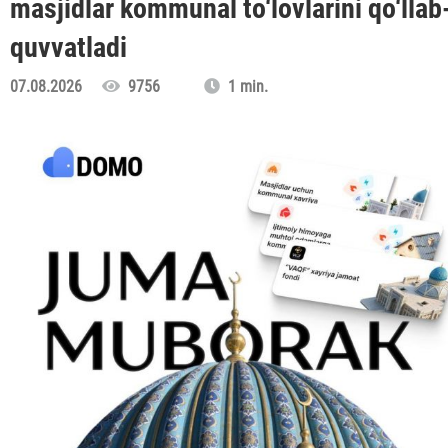
masjidlar kommunal to‘lovlarini qo‘llab
quvvatladi
07.08.2026
9756
1 min.