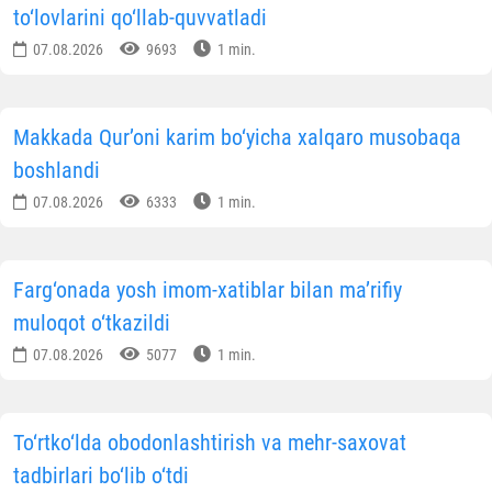
to‘lovlarini qo‘llab-quvvatladi
07.08.2026
9693
1 min.
Makkada Qur’oni karim bo‘yicha xalqaro musobaqa
boshlandi
07.08.2026
6333
1 min.
Farg‘onada yosh imom-xatiblar bilan ma’rifiy
muloqot o‘tkazildi
07.08.2026
5077
1 min.
To‘rtko‘lda obodonlashtirish va mehr-saxovat
tadbirlari bo‘lib o‘tdi