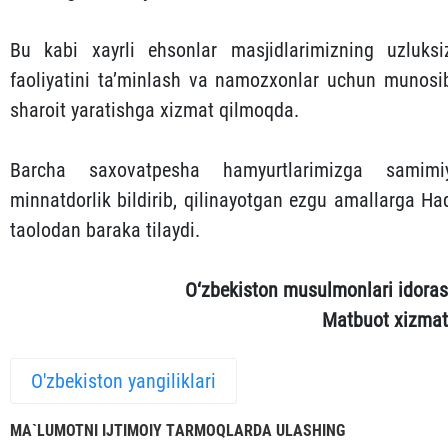
Bu kabi xayrli ehsonlar masjidlarimizning uzluksi
faoliyatini ta’minlash va namozxonlar uchun munosi
sharoit yaratishga xizmat qilmoqda.
Barcha saxovatpesha hamyurtlarimizga samimi
minnatdorlik bildirib, qilinayotgan ezgu amallarga Ha
taolodan baraka tilaydi.
O‘zbekiston musulmonlari idoras
Matbuot xizmat
O'zbekiston yangiliklari
MА`LUMOTNI IJTIMOIY TАRMOQLАRDА ULАSHING