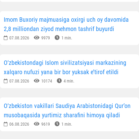
Imom Buxoriy majmuasiga oxirgi uch oy davomida
2,8 milliondan ziyod mehmon tashrif buyurdi
07.08.2026
9979
1 min.
O‘zbekistondagi Islom sivilizatsiyasi markazining
xalqaro nufuzi yana bir bor yuksak e’tirof etildi
07.08.2026
10174
4 min.
O‘zbekiston vakillari Saudiya Arabistonidagi Qur’on
musobaqasida yurtimiz sharafini himoya qiladi
06.08.2026
9619
1 min.