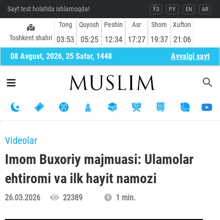
Sayt test holatida ishlamoqda!
ЎЗ
РУ
EN
AR
Tong
Quyosh
Peshin
Asr
Shom
Xufton
Toshkent shahri
03:53
05:25
12:34
17:27
19:37
21:06
08 Avgust, 2026, 25 Safar, 1448
Avvalgi sayt
Videolar
Imom Buxoriy majmuasi: Ulamolar
ehtiromi va ilk hayit namozi
26.03.2026
22389
1 min.