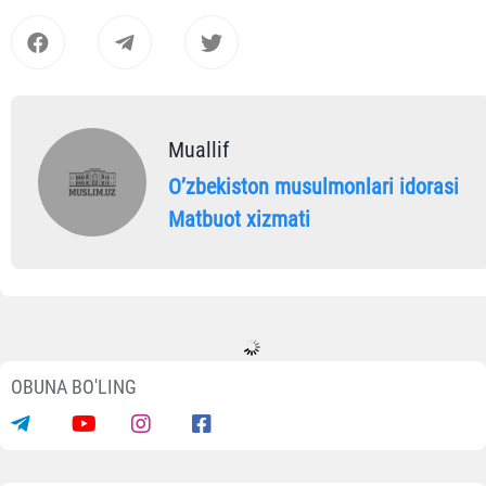
Muallif
Oʼzbekiston musulmonlari idorasi
Matbuot xizmati
OBUNA BO'LING