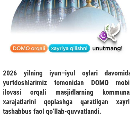
2026 yilning iyun–iyul oylari davomid
yurtdoshlarimiz tomonidan
DOMO
mobi
ilovasi orqali masjidlarning kommuna
xarajatlarini qoplashga qaratilgan xayrl
tashabbus faol qo‘llab-quvvatlandi.