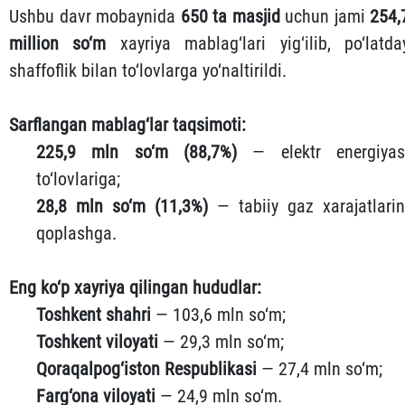
Ushbu davr mobaynida
650 ta masjid
uchun jami
254,
million so‘m
xayriya mablag‘lari yig‘ilib, po‘latda
shaffoflik bilan to‘lovlarga yo‘naltirildi.
Sarflangan mablag‘lar taqsimoti:
225,9 mln so‘m (88,7%)
— elektr energiyas
to‘lovlariga;
28,8 mln so‘m (11,3%)
— tabiiy gaz xarajatlarin
qoplashga.
Eng ko‘p xayriya qilingan hududlar:
Toshkent shahri
— 103,6 mln so‘m;
Toshkent viloyati
— 29,3 mln so‘m;
Qoraqalpog‘iston Respublikasi
— 27,4 mln so‘m;
Farg‘ona viloyati
— 24,9 mln so‘m.