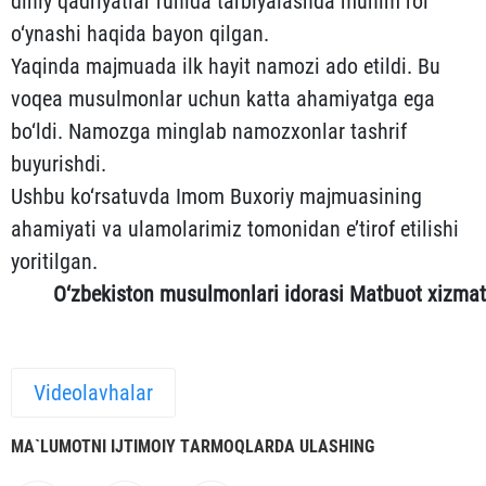
diniy qadriyatlar ruhida tarbiyalashda muhim rol
o‘ynashi haqida bayon qilgan.
Yaqinda majmuada ilk hayit namozi ado etildi. Bu
voqea musulmonlar uchun katta ahamiyatga ega
bo‘ldi. Namozga minglab namozxonlar tashrif
buyurishdi.
Ushbu ko‘rsatuvda Imom Buxoriy majmuasining
ahamiyati va ulamolarimiz tomonidan e’tirof etilishi
yoritilgan.
O‘zbekiston musulmonlari idorasi Matbuot xizmat
Videolavhalar
MА`LUMOTNI IJTIMOIY TАRMOQLАRDА ULАSHING