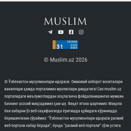
© Muslim.uz 2026
© Ўзбекистон мусулмонлари идораси. Оммавий ахборот воситалари
вакиллари ҳамда порталимиз мухлислари диққатига! Сиз muslim.uz
порталидаги маълумотлардан хоҳлаганча фойдаланишингиз мумкин.
Бизнинг асосий мақсадимиз ҳам шу. Фақат ягона шартимиз: Мақола
ёки хабарни ўз веб-саҳифангизда ёритишда қуйидаги кўринишда
беришингизни сўраймиз: “Ўзбекистон мусулмонлари идораси расмий
веб-портали хабар беради”, бунда “расмий веб-портали” сўзи устига