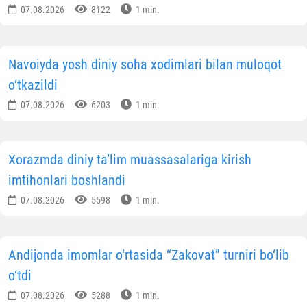
07.08.2026
8122
1 min.
Navoiyda yosh diniy soha xodimlari bilan muloqot
o‘tkazildi
07.08.2026
6203
1 min.
Xorazmda diniy ta’lim muassasalariga kirish
imtihonlari boshlandi
07.08.2026
5598
1 min.
Andijonda imomlar o‘rtasida “Zakovat” turniri bo‘lib
o‘tdi
07.08.2026
5288
1 min.