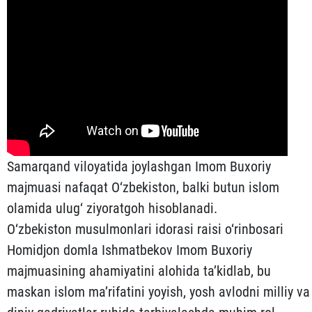
Samarqand viloyatida joylashgan Imom Buxoriy
majmuasi nafaqat O‘zbekiston, balki butun islom
olamida ulug‘ ziyoratgoh hisoblanadi.
O‘zbekiston musulmonlari idorasi raisi o‘rinbosari
Homidjon domla Ishmatbekov Imom Buxoriy
majmuasining ahamiyatini alohida ta’kidlab, bu
maskan islom ma’rifatini yoyish, yosh avlodni milliy va