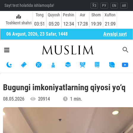
Sayt test holatida ishlamoqda!
ЎЗ
РУ
EN
AR
Tong
Quyosh
Peshin
Asr
Shom
Xufton
Toshkent shahri
03:51
05:20
12:34
17:28
19:39
21:09
06 Avgust, 2026, 23 Safar, 1448
Avvalgi sayt
Bugungi imkoniyatlarning qiyosi yo‘q
08.05.2026
20914
1 min.