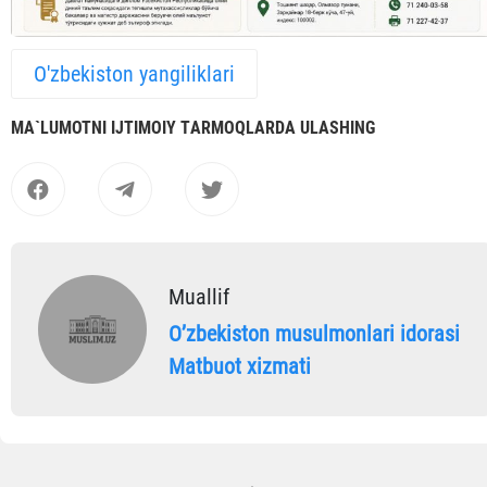
O'zbekiston yangiliklari
MА`LUMOTNI IJTIMOIY TАRMOQLАRDА ULАSHING
Muallif
Oʼzbekiston musulmonlari idorasi
Matbuot xizmati