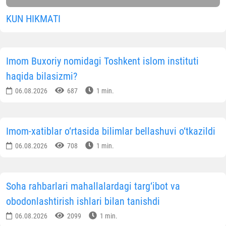
sinovdan o‘tkazdilar. Har bir savol nafaqat intellektua
bilim, balki boy tariximiz, diniy-ma’rifiy qadriyatlarimi
va xalqimizning ma’naviy merosini yorqin aks ettirdi.
Murosasiz va qizg‘in kechgan bahs yakuniga ko‘r
g‘oliblar aniqlandi:
G‘olib jamoalar:
1-o‘rin
— "Bilimdonlar" jamoasi
2-o‘rin
— "Ziyolilar" jamoasi
3-o‘rin
— "Faollar" jamoasi
Diniy soha vakillarining bu kabi sog‘lom raqobat v
intellektual bellashuvlarda faol ishtirok etish
jamiyatda ma’rifat nurini yanada kengroq yoyilashig