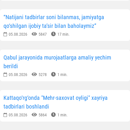
O'zbekiston yangiliklari
MА`LUMOTNI IJTIMOIY TАRMOQLАRDА ULАSHING
Muallif
Oʼzbekiston musulmonlari idorasi
Matbuot xizmati
OBUNA BO'LING