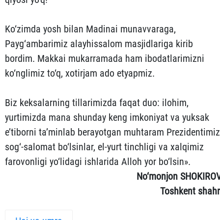
Ko‘zimda yosh bilan Madinai munavvaraga,
Payg‘ambarimiz alayhissalom masjidlariga kirib
bordim. Makkai mukarramada ham ibodatlarimizni
ko‘nglimiz to‘q, xotirjam ado etyapmiz.
Biz keksalarning tillarimizda faqat duo: ilohim,
yurtimizda mana shunday keng imkoniyat va yuksak
e’tiborni ta’minlab berayotgan muhtaram Prezidentimiz
sog‘-salomat bo‘lsinlar, el-yurt tinchligi va xalqimiz
farovonligi yo‘lidagi ishlarida Alloh yor bo‘lsin».
No‘monjon SHOKIROV
Toshkent shahr