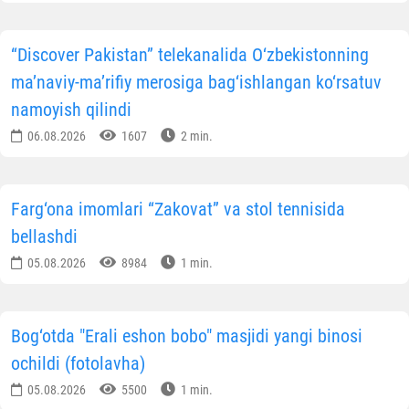
xizmat qiladi.
G‘olib va ishtirokchilarni chin qalbdan tabriklaymiz!
Ilm-ma’rifat yo‘lidagi xayrli ishlariga Alloh taolo barak
bersin, mas’uliyatli faoliyatlarida kuch-g‘ayrat yo
bo‘lsin!
Toshkent viloyati vakillig
Matbuot xizmat