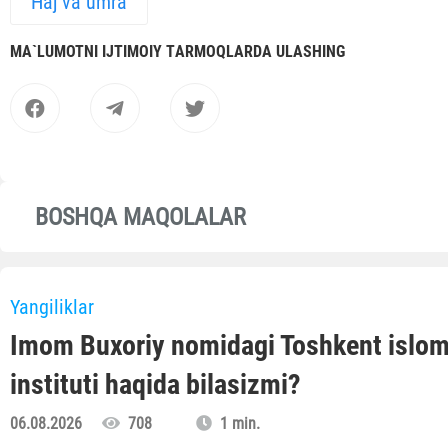
Haj va umra
MА`LUMOTNI IJTIMOIY TАRMOQLАRDА ULАSHING
BOSHQA MAQOLALAR
Yangiliklar
Imom Buxoriy nomidagi Toshkent islo
instituti haqida bilasizmi?
06.08.2026
708
1 min.