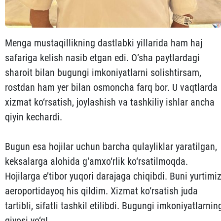
Menga mustaqillikning dastlabki yillarida ham haj
safariga kelish nasib etgan edi. O‘sha paytlardagi
sharoit bilan bugungi imkoniyatlarni solishtirsam,
rostdan ham yer bilan osmoncha farq bor. U vaqtlarda
xizmat ko‘rsatish, joylashish va tashkiliy ishlar ancha
qiyin kechardi.
Bugun esa hojilar uchun barcha qulayliklar yaratilgan,
keksalarga alohida g‘amxo‘rlik ko‘rsatilmoqda.
Hojilarga e’tibor yuqori darajaga chiqibdi. Buni yurtimi
aeroportidayoq his qildim. Xizmat ko‘rsatish juda
tartibli, sifatli tashkil etilibdi. Bugungi imkoniyatlarnin
qiyosi yo‘q!