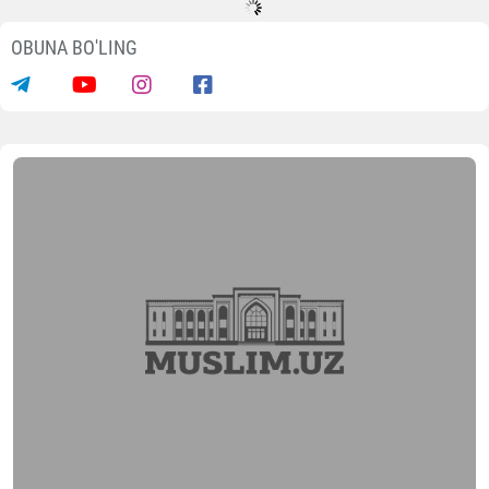
Yangiliklar
Imom-xatiblar o‘rtasida bilimlar
bellashuvi o‘tkazildi
06.08.2026
717
1 min.
Mustaqilligimizning muqaddas 35 yilligi arafasid
Toshkent viloyatida imom-xatiblari va imom noiblar
o‘rtasida
"ZAKOVAT"
intellektual musobaqasi bo‘li
o‘tdi.
Viloyatning turli hududlaridan tashrif buyurgan 6 t
jamoa tarkibidagi soha vakillari o‘zlarining teran bilimi
mulohazakorligi va mantiqiy fikrlash qobiliyatin