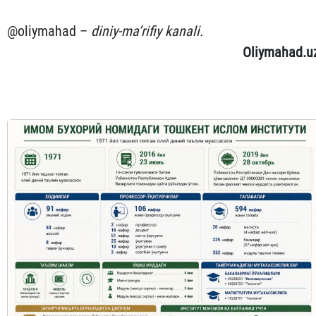
@oliymahad –
diniy-ma’rifiy kanali.
Oliymahad.u