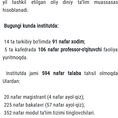
yil tashkil etilgan oliy diniy ta’lim muassasas
hisoblanadi.
Bugungi kunda institutda:
14 ta tarkibiy bo‘limda
91 nafar xodim
;
5 ta kafedrada
106 nafar professor-o‘qituvchi
faoliya
yuritmoqda.
Institutda jami
594 nafar talaba
tahsil olmoqda
Ulardan:
20 nafar magistrant (4 nafar ayol-qiz);
225 nafar bakalavr (57 nafar ayol-qiz);
352 nafar modul ta’lim tizimi tinglovchilari.