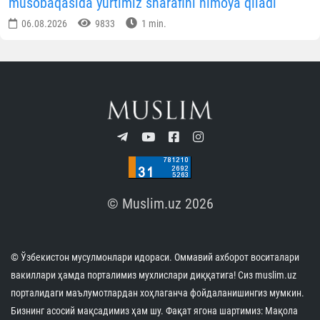
musobaqasida yurtimiz sharafini himoya qiladi
06.08.2026
9833
1 min.
© Muslim.uz 2026
© Ўзбекистон мусулмонлари идораси. Оммавий ахборот воситалари
вакиллари ҳамда порталимиз мухлислари диққатига! Сиз muslim.uz
порталидаги маълумотлардан хоҳлаганча фойдаланишингиз мумкин.
Бизнинг асосий мақсадимиз ҳам шу. Фақат ягона шартимиз: Мақола