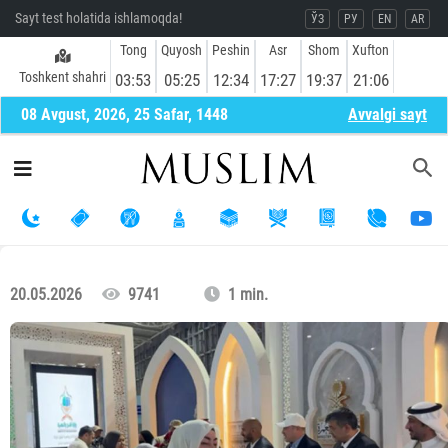
Sayt test holatida ishlamoqda!
ЎЗ
РУ
EN
AR
Tong
Quyosh
Peshin
Asr
Shom
Xufton
Toshkent shahri
03:53
05:25
12:34
17:27
19:37
21:06
08 Avgust, 2026, 25 Safar, 1448
Avvalgi sayt
20.05.2026
9741
1 min.