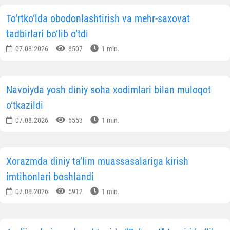
To‘rtko‘lda obodonlashtirish va mehr-saxovat
tadbirlari bo‘lib o‘tdi
07.08.2026
8507
1 min.
Navoiyda yosh diniy soha xodimlari bilan muloqot
o‘tkazildi
07.08.2026
6553
1 min.
Xorazmda diniy ta’lim muassasalariga kirish
imtihonlari boshlandi
07.08.2026
5912
1 min.