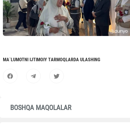
MА`LUMOTNI IJTIMOIY TАRMOQLАRDА ULАSHING
BOSHQA MAQOLALAR