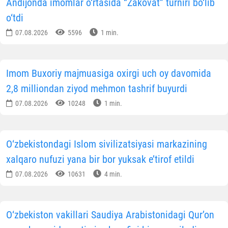
Andijonda imomlar o‘rtasida “Zakovat” turniri bo‘lib
o‘tdi
07.08.2026
5596
1 min.
Imom Buxoriy majmuasiga oxirgi uch oy davomida
2,8 milliondan ziyod mehmon tashrif buyurdi
07.08.2026
10248
1 min.
O‘zbekistondagi Islom sivilizatsiyasi markazining
xalqaro nufuzi yana bir bor yuksak e’tirof etildi
07.08.2026
10631
4 min.
O‘zbekiston vakillari Saudiya Arabistonidagi Qur’on