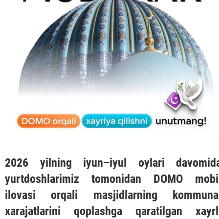
2026 yilning iyun–iyul oylari davomid
yurtdoshlarimiz tomonidan
DOMO
mobi
ilovasi orqali masjidlarning kommuna
xarajatlarini qoplashga qaratilgan xayrl