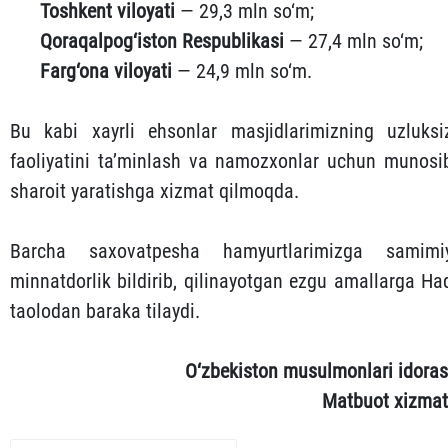
Toshkent viloyati
— 29,3 mln so‘m;
Qoraqalpog‘iston Respublikasi
— 27,4 mln so‘m;
Farg‘ona viloyati
— 24,9 mln so‘m.
Bu kabi xayrli ehsonlar masjidlarimizning uzluksi
faoliyatini ta’minlash va namozxonlar uchun munosi
sharoit yaratishga xizmat qilmoqda.
Barcha saxovatpesha hamyurtlarimizga samimi
minnatdorlik bildirib, qilinayotgan ezgu amallarga Ha
taolodan baraka tilaydi.
O‘zbekiston musulmonlari idoras
Matbuot xizmat