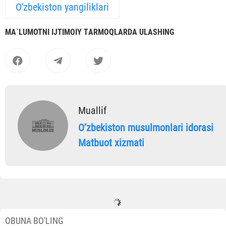
O'zbekiston yangiliklari
MА`LUMOTNI IJTIMOIY TАRMOQLАRDА ULАSHING
Muallif
Oʼzbekiston musulmonlari idorasi
Matbuot xizmati
OBUNA BO'LING