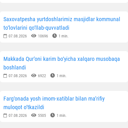
Saxovatpesha yurtdoshlarimiz masjidlar kommunal
to‘lovlarini qo‘llab-quvvatladi
07.08.2026
10696
1 min.
Makkada Qur’oni karim bo‘yicha xalqaro musobaqa
boshlandi
07.08.2026
6922
1 min.
Farg‘onada yosh imom-xatiblar bilan ma’rifiy
muloqot o‘tkazildi
07.08.2026
5505
1 min.