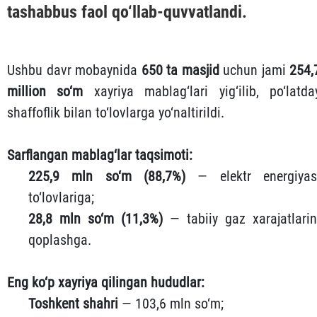
tashabbus faol qo‘llab-quvvatlandi.
Ushbu davr mobaynida
650 ta masjid
uchun jami
254,
million so‘m
xayriya mablag‘lari yig‘ilib, po‘latda
shaffoflik bilan to‘lovlarga yo‘naltirildi.
Sarflangan mablag‘lar taqsimoti:
225,9 mln so‘m (88,7%)
— elektr energiyas
to‘lovlariga;
28,8 mln so‘m (11,3%)
— tabiiy gaz xarajatlarin
qoplashga.
Eng ko‘p xayriya qilingan hududlar:
Toshkent shahri
— 103,6 mln so‘m;