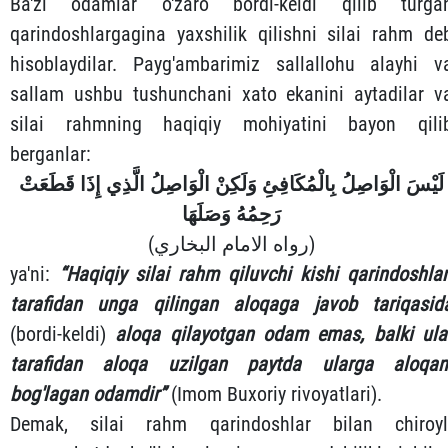
Ba'zi odamlar o'zaro bordi-keldi qilib turga
qarindoshlargagina yaxshilik qilishni silai rahm de
hisoblaydilar. Payg'ambarimiz sallallohu alayhi v
sallam ushbu tushunchani xato ekanini aytadilar v
silai rahmning haqiqiy mohiyatini bayon qili
berganlar:
لَيْسَ الْوَاصِلُ بِالْمُكَافِئِ وَلَكِنْ الْوَاصِلُ الَّذِي إِذَا قَطَعَتْ
رَحِمُهُ وَصَلَهَا
(رواه الامام البخاري)
ya'ni:
“
Haqiqiy silai rahm qiluvchi kishi qarindoshlar
tarafidan unga qilingan aloqaga javob tariqasid
(bordi-keldi)
aloqa qilayotgan odam emas, balki ula
tarafidan aloqa uzilgan paytda ularga aloqan
bog'lagan odamdir
”
(Imom Buxoriy rivoyatlari).
Demak, silai rahm qarindoshlar bilan chiroyl