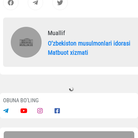
Muallif
Oʼzbekiston musulmonlari idorasi
Matbuot xizmati
OBUNA BO'LING