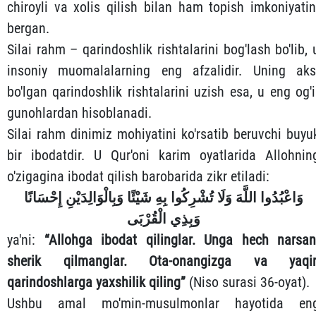
chiroyli va xolis qilish bilan ham topish imkoniyatin
bergan.
Silai rahm – qarindoshlik rishtalarini bog'lash bo'lib, 
insoniy muomalalarning eng afzalidir. Uning aks
bo'lgan qarindoshlik rishtalarini uzish esa, u eng og'i
gunohlardan hisoblanadi.
Silai rahm dinimiz mohiyatini ko'rsatib beruvchi buyu
bir ibodatdir. U Qur'oni karim oyatlarida Allohnin
o'zigagina ibodat qilish barobarida zikr etiladi:
وَاعْبُدُوا اللَّهَ وَلَا تُشْرِكُوا بِهِ شَيْئًا وَبِالْوَالِدَيْنِ إِحْسَانًا
وَبِذِي الْقُرْبَى
ya'ni:
“Allohga ibodat qilinglar. Unga hech narsan
sherik qilmanglar. Ota-onangizga va yaqi
qarindoshlarga yaxshilik qiling”
(Niso surasi 36-oyat).
Ushbu amal mo'min-musulmonlar hayotida en