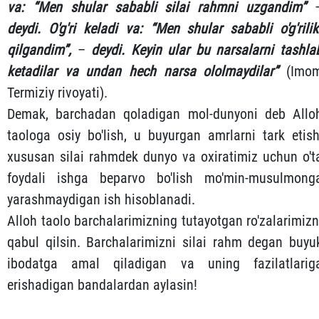
va: “Men shular sababli silai rahmni uzgandim”
deydi. O'g'ri keladi va: “Men shular sababli o'g'rilik
qilgandim”,
–
deydi. Keyin ular bu narsalarni tashla
ketadilar va undan hech narsa ololmaydilar”
(Imo
Termiziy rivoyati).
Demak, barchadan qoladigan mol-dunyoni deb Allo
taologa osiy bo'lish, u buyurgan amrlarni tark etish
xususan silai rahmdek dunyo va oxiratimiz uchun o't
foydali ishga beparvo bo'lish mo'min-musulmong
yarashmaydigan ish hisoblanadi.
Alloh taolo barchalarimizning tutayotgan ro'zalarimizn
qabul qilsin. Barchalarimizni silai rahm degan buyu
ibodatga amal qiladigan va uning fazilatlarig
erishadigan bandalardan aylasin!