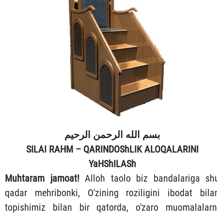
بسم الله الرحمن الرحيم
SILAI RAHM – QARINDOShLIK ALOQALARINI
YaHShILASh
Muhtaram jamoat!
Alloh taolo biz bandalariga sh
qadar mehribonki, O'zining roziligini ibodat bila
topishimiz bilan bir qatorda, o'zaro muomalalarn