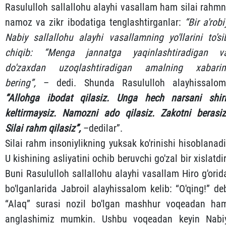
Rasululloh sallallohu alayhi vasallam ham silai rahmn
namoz va zikr ibodatiga tenglashtirganlar:
“Bir a'robi
Nabiy sallallohu alayhi vasallamning yo'llarini to'si
chiqib: “Menga jannatga yaqinlashtiradigan v
do'zaxdan uzoqlashtiradigan amalning xabarin
bering”,
– dedi. Shunda Rasululloh alayhissalom
“Allohga ibodat qilasiz. Unga hech narsani shir
keltirmaysiz. Namozni ado qilasiz. Zakotni berasiz
Silai rahm qilasiz”,
–dedilar”.
Silai rahm insoniylikning yuksak ko'rinishi hisoblanadi
U kishining asliyatini ochib beruvchi go'zal bir xislatdir
Buni Rasululloh sallallohu alayhi vasallam Hiro g'orid
bo'lganlarida Jabroil alayhissalom kelib: “O'qing!” de
“Alaq” surasi nozil bo'lgan mashhur voqeadan ha
anglashimiz mumkin. Ushbu voqeadan keyin Nabi