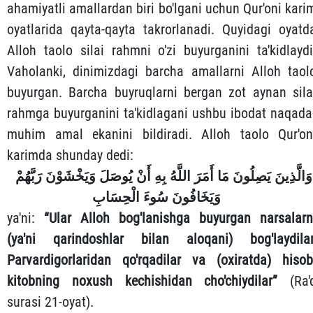
ahamiyatli amallardan biri bo'lgani uchun Qur'oni kari
oyatlarida qayta-qayta takrorlanadi. Quyidagi oyatd
Alloh taolo silai rahmni o'zi buyurganini ta'kidlaydi
Vaholanki, dinimizdagi barcha amallarni Alloh taol
buyurgan. Barcha buyruqlarni bergan zot aynan sila
rahmga buyurganini ta'kidlagani ushbu ibodat naqada
muhim amal ekanini bildiradi. Alloh taolo Qur'on
karimda shunday dedi:
وَالَّذِينَ يَصِلُونَ مَا أَمَرَ اللَّهُ بِهِ أَنْ يُوصَلَ وَيَخْشَوْنَ رَبَّهُمْ
وَيَخَافُونَ سُوءَ الْحِسَابِ
ya'ni:
“Ular Alloh bog'lanishga buyurgan narsalarn
(ya'ni qarindoshlar bilan aloqani) bog'laydilar
Parvardigorlaridan qo'rqadilar va (oxiratda) hisob
kitobning noxush kechishidan cho'chiydilar”
(Ra'
surasi 21-oyat).