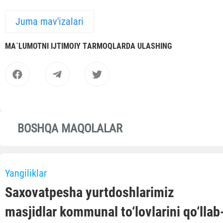
Juma mav'izalari
MА`LUMOTNI IJTIMOIY TАRMOQLАRDА ULАSHING
BOSHQA MAQOLALAR
Yangiliklar
Saxovatpesha yurtdoshlarimiz
masjidlar kommunal to‘lovlarini qo‘llab