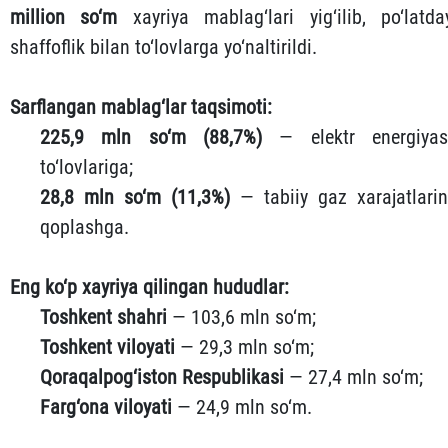
million so‘m
xayriya mablag‘lari yig‘ilib, po‘latda
shaffoflik bilan to‘lovlarga yo‘naltirildi.
Sarflangan mablag‘lar taqsimoti:
225,9 mln so‘m (88,7%)
— elektr energiyas
to‘lovlariga;
28,8 mln so‘m (11,3%)
— tabiiy gaz xarajatlarin
qoplashga.
Eng ko‘p xayriya qilingan hududlar:
Toshkent shahri
— 103,6 mln so‘m;
Toshkent viloyati
— 29,3 mln so‘m;
Qoraqalpog‘iston Respublikasi
— 27,4 mln so‘m;
Farg‘ona viloyati
— 24,9 mln so‘m.