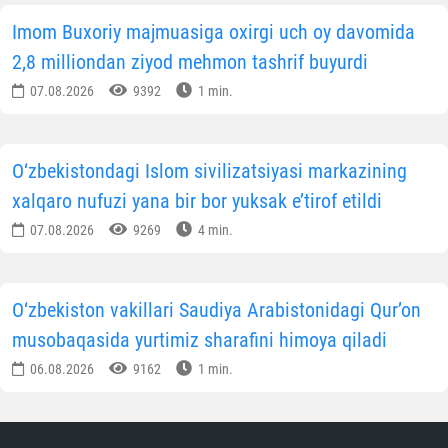
Imom Buxoriy majmuasiga oxirgi uch oy davomida
2,8 milliondan ziyod mehmon tashrif buyurdi
07.08.2026
9392
1 min.
O‘zbekistondagi Islom sivilizatsiyasi markazining
xalqaro nufuzi yana bir bor yuksak e’tirof etildi
07.08.2026
9269
4 min.
O‘zbekiston vakillari Saudiya Arabistonidagi Qur’on
musobaqasida yurtimiz sharafini himoya qiladi
06.08.2026
9162
1 min.