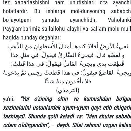
tez xabarlashishni ham unutishlari o'ta ayanchl
holatlardir. Bu ishlarga mol-dunyoning sababch
bo'layotgani yanada ayanchlidir. Vaholanki
Payg'ambarimiz sallallohu alayhi va sallam molu-mul
haqida bunday deganlar:
تَقيءُ الأرضُ أفلاذَ كبدِها أمثالَ الأُسطوانِ منَ الذَّهبِ
والفضَّةِ قالَ: فيجيءُ السَّارقُ فيقولُ: في مثلِ هذا
قُطِعَت يدي ويجيءُ القاتلُ فيقولُ: في هذا قَتلتُ:
يجيءُ القاطعُ فيقولُ: في هذا قَطعتُ رحِمي ثمَّ يدَعونَهُ
فلا يأخُذونَ مِنهُ شيئًا
(الترمذي)
ya'ni:
“Yer o'zining oltin va kumushdan bo'lga
xazinalarini ustunlardek uyum-uyum qayt etib chiqari
tashlaydi. Shunda qotil keladi va: “Men shular sababl
odam o'ldirgandim”,
–
deydi. Silai rahmni uzgan kelad