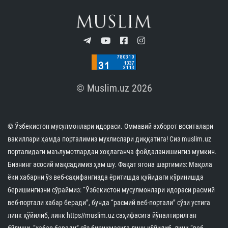
© Muslim.uz 2026
© Ўзбекистон мусулмонлари идораси. Оммавий ахборот воситалари
вакиллари ҳамда порталимиз мухлислари диққатига! Сиз muslim.uz
порталидаги маълумотлардан хоҳлаганча фойдаланишингиз мумкин.
Бизнинг асосий мақсадимиз ҳам шу. Фақат ягона шартимиз: Мақола
ёки хабарни ўз веб-саҳифангизда ёритишда қуйидаги кўринишда
беришингизни сўраймиз: “Ўзбекистон мусулмонлари идораси расмий
веб-портали хабар беради”, бунда “расмий веб-портали” сўзи устига
линк қўйилиб, линк https//muslim.uz саҳифасига йўналтирилган
бўлиши, “хабар беради” сўз бирикмасига линк қўйилиб, линк “веб-