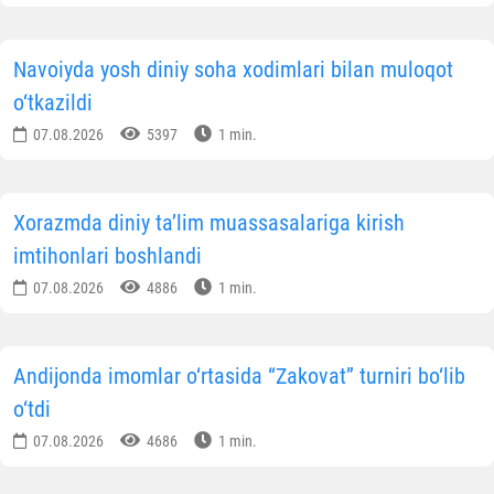
Navoiyda yosh diniy soha xodimlari bilan muloqot
o‘tkazildi
07.08.2026
5397
1 min.
Xorazmda diniy ta’lim muassasalariga kirish
imtihonlari boshlandi
07.08.2026
4886
1 min.
Andijonda imomlar o‘rtasida “Zakovat” turniri bo‘lib
o‘tdi
07.08.2026
4686
1 min.