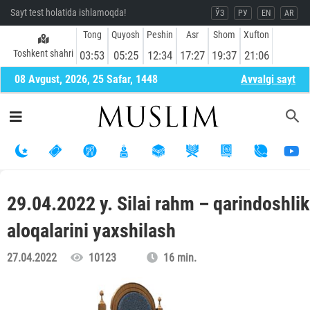
Sayt test holatida ishlamoqda!
ЎЗ
РУ
EN
AR
Tong
Quyosh
Peshin
Asr
Shom
Xufton
Toshkent shahri
03:53
05:25
12:34
17:27
19:37
21:06
08 Avgust, 2026, 25 Safar, 1448
Avvalgi sayt
29.04.2022 y. Silai rahm – qarindoshlik
aloqalarini yaxshilash
27.04.2022
10123
16 min.