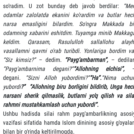
so'radim. U zot bunday deb javob berdilar:
“Me
odamlar zalolatda ekanini ko'rardim va butlar hec
narsa emasligini bilardim. So'ngra Makkada bi
odamning xabarini eshitdim. Tuyamga minib Makkag
keldim. Qarasam, Rasululloh sallallohu alayh
vasallamni qavmi o'rab turibdi. Yonlariga bordim va
“Siz kimsiz?”
– dedim.
“Payg'ambarman”,
– dedilar
“Payg'ambar
nima degani?”
“Allohning elchisi”,
degani.
“Sizni Alloh yubordimi?”
“Ha”.
“Nima uchu
yubordi
?” “Allohning biru borligini bildirib, Unga hec
narsani sherik qilmaslik, butlarni yo'q qilish va sila
rahmni mustahkamlash uchun yubordi”.
Ushbu hadisda silai rahm payg'ambarlikning asosi
vazifasi sifatida hamda Islom dinining asosiy g'oyalar
bilan bir o'rinda keltirilmoqda.