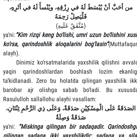
من أحَبَّ أنْ يُبْسَطَ لَهُ في رِزْقِهِ، ويُنْسأَ لَهُ في أثَرِهِ،
فَلْيَصِلْ رَحِمَهُ
(مُتَّفَقٌ عَلَيهِ)
ya'ni:
“Kim rizqi keng bo'lishi, umri uzun bo'lishini xus
ko'rsa, qarindoshlik aloqalarini bog'lasin”
(Muttafaqu
alayh).
Dinimiz ko'rsatmalarida yaxshilik qilishni avval
yaqin qarindoshlardan boshlash lozim ekanlig
ta'kidlanadi. Zero bu holatda qilingan yaxshilik ikk
barobar ajr olishga sabab bo'ladi. Bu xususd
Rasululloh sallallohu alayhi vasallam:
الصَدَقَةُ عَلَى الْمِسْكِيْنِ صَدَقَةٌ، وَعَلَى ذِي الرَّحْمِ ثِنْتَانِ،
صَدَقَةٌ وَصِلَةٌ
ya'ni:
“Miskinga qilingan bir sadaqadir. Qarindoshg
qilingan sadaqa ikki yaxshilikdir: sadaqa va sila