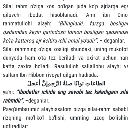
Silai rahm o'ziga xos bo'lgan juda ko'p ajrlarga eg
qiluvchi ibodat hisoblanadi. Amr ibn Dino
rahmatullohi alayh:
“Bilinglarki, farzga bosilga
qadamdan keyin qarindosh tomon bosilgan qadamda
ko'ra kattaroq ajr keltiruvchi amal yo'qdir”,
– deganlar.
Silai rahmning o'ziga xosligi shundaki, uning mukofot
dunyoda ham o'ta tez beriladi va oxirat uchun ha
katta zaxira bo'ladi. Rasululloh sallallohu alayhi v
sallam Ibn Hibbon rivoyat qilgan hadisda:
الطاعاتِ ثوابًا صلةُ الرَّحِمِ
إنَّ أعجلَ
ya'ni:
“Ibodatlar ichida eng savobi tez keladigani sila
rahmdir”,
–deganlar.
Payg'ambarimiz alayhissalom bizga silai-rahm sababl
rizqning mo'l-ko'l bo'lishi, umrning uzoq bo'lishin
uqtiradilar: