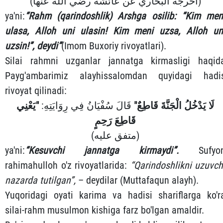
(أخرجه البخاري عن عائشة رضي الله عنها)
ya'ni:
“Rahm (qarindoshlik) Arshga osilib: “Kim men
ulasa, Alloh uni ulasin! Kim meni uzsa, Alloh un
uzsin!”, deydi”
(Imom Buxoriy rivoyatlari).
Silai rahmni uzganlar jannatga kirmasligi haqid
Payg'ambarimiz alayhissalomdan quyidagi hadi
rivoyat qilinadi:
لَا يَدْخُلُ الْجَنَّةَ قَاطِعٌ"
قَالَ سُفْيَانُ فِي رِوَايَتِهِ:
"يَعْنِي
قَاطِعَ رَحِمٍ
(متفق عليه)
ya'ni:
“Kesuvchi jannatga kirmaydi”.
Sufyo
rahimahulloh o'z rivoyatlarida:
“Qarindoshlikni uzuvch
nazarda tutilgan”,
– deydilar (Muttafaqun alayh).
Yuqoridagi oyati karima va hadisi shariflarga ko'r
silai-rahm musulmon kishiga farz bo'lgan amaldir.