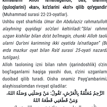
kimsalarni Alloh la'natlagandir, bas, ularnin
(quloqlarini) «kar», ko'zlarini «ko'r» qilib qo'ygandir
(Muhammad surasi 22-23-oyatlar).
Ushbu oyat sharhida
Umar ibn Abdulaziz rahmatulloh
alayhning quyidagi so'zlari keltiriladi:
“Silai rahmn
uzgan kishilar bilan do'st bo'lmagin, chunki Alloh taol
ularni Qur'oni karimning ikki oyatida la'natlagan”
(B
erda mazkur oyat bilan Ra'd surasi 25-oyati nazard
tutilgan).
Alloh taoloning izni bilan rahm (qarindoshlik) o'zin
bog'laganlarni haqiga yaxshi duo, o'zini uzganlarn
duoibad qilib turadi. Oisha onamiz Payg'ambarimi
alayhissalomdan rivoyat qiladilar:
الرَّحِمُ مُعَلَّقَةٌ بِالْعَرْشِ، تَقُولُ: مَنْ وَصَلَنِي وَصَلَهُ اللهُ،
وَمَنْ قَطَعَنِي قَطَعَهُ اللهُ