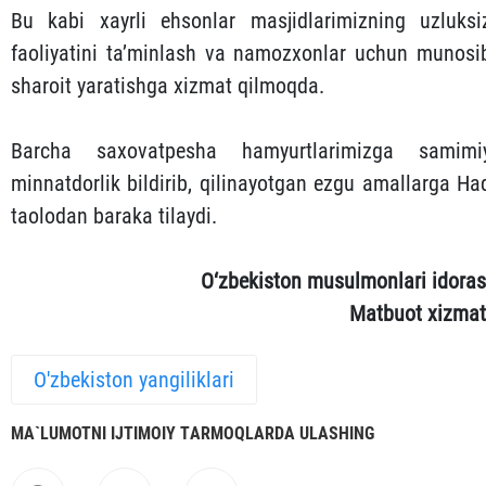
Bu kabi xayrli ehsonlar masjidlarimizning uzluksi
faoliyatini ta’minlash va namozxonlar uchun munosi
sharoit yaratishga xizmat qilmoqda.
Barcha saxovatpesha hamyurtlarimizga samimi
minnatdorlik bildirib, qilinayotgan ezgu amallarga Ha
taolodan baraka tilaydi.
O‘zbekiston musulmonlari idoras
Matbuot xizmat
O'zbekiston yangiliklari
MА`LUMOTNI IJTIMOIY TАRMOQLАRDА ULАSHING