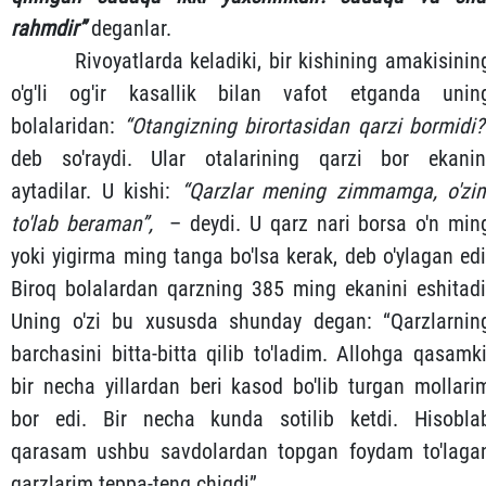
rahmdir”
deganlar.
Rivoyatlarda keladiki, bir kishining amakisinin
o'g'li og'ir kasallik bilan vafot etganda unin
bolalaridan:
“Otangizning birortasidan qarzi bormidi?
deb so'raydi. Ular otalarining qarzi bor ekanin
aytadilar. U kishi:
“Qarzlar mening zimmamga, o'zi
to'lab beraman”,
– deydi. U qarz nari borsa o'n min
yoki yigirma ming tanga bo'lsa kerak, deb o'ylagan edi
Biroq bolalardan qarzning 385 ming ekanini eshitadi
Uning o'zi bu xususda shunday degan: “Qarzlarnin
barchasini bitta-bitta qilib to'ladim. Allohga qasamki
bir necha yillardan beri kasod bo'lib turgan mollari
bor edi. Bir necha kunda sotilib ketdi. Hisobla
qarasam ushbu savdolardan topgan foydam to'laga
qarzlarim teppa-teng chiqdi”.