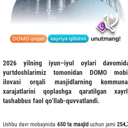
2026 yilning iyun–iyul oylari davomid
yurtdoshlarimiz tomonidan
DOMO
mobi
ilovasi orqali masjidlarning kommuna
xarajatlarini qoplashga qaratilgan xayrl
tashabbus faol qo‘llab-quvvatlandi.
Ushbu davr mobaynida
650 ta masjid
uchun jami
254,