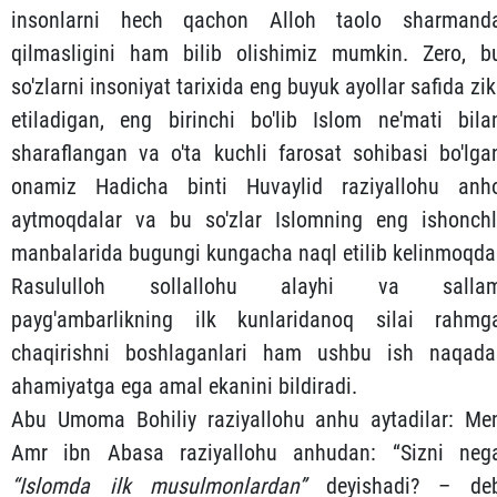
insonlarni hech qachon Alloh taolo sharmand
qilmasligini ham bilib olishimiz mumkin. Zero, b
so'zlarni insoniyat tarixida eng buyuk ayollar safida zik
etiladigan, eng birinchi bo'lib Islom ne'mati bila
sharaflangan va o'ta kuchli farosat sohibasi bo'lga
onamiz Hadicha binti Huvaylid raziyallohu anh
aytmoqdalar va bu so'zlar Islomning eng ishonchl
manbalarida bugungi kungacha naql etilib kelinmoqda
Rasululloh sollallohu alayhi va salla
payg'ambarlikning ilk kunlaridanoq silai rahmg
chaqirishni boshlaganlari ham ushbu ish naqada
ahamiyatga ega amal ekanini bildiradi.
Abu Umoma Bohiliy raziyallohu anhu aytadilar: Me
Amr ibn Abasa raziyallohu anhudan: “Sizni neg
“Islomda ilk musulmonlardan”
deyishadi? – de