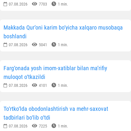
07.08.2026
7703
1 min.
Makkada Qur’oni karim bo‘yicha xalqaro musobaqa
boshlandi
07.08.2026
5041
1 min.
Farg‘onada yosh imom-xatiblar bilan ma’rifiy
muloqot o‘tkazildi
07.08.2026
4101
1 min.
To‘rtko‘lda obodonlashtirish va mehr-saxovat
tadbirlari bo‘lib o‘tdi
07.08.2026
7225
1 min.