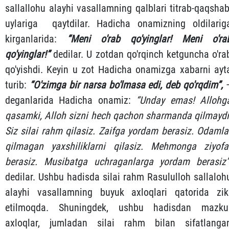
sallallohu alayhi vasallamning qalblari titrab-qaqshab
uylariga qaytdilar. Hadicha onamizning oldilarig
kirganlarida:
“Meni o'rab qo'yinglar! Meni o'ra
qo'yinglar!”
dedilar. U zotdan qo'rqinch ketguncha o'ra
qo'yishdi. Keyin u zot Hadicha onamizga xabarni ayt
turib:
“O'zimga bir narsa bo'lmasa edi, deb qo'rqdim”,
deganlarida Hadicha onamiz:
“Unday emas! Allohg
qasamki, Alloh sizni hech qachon sharmanda qilmaydi
Siz silai rahm qilasiz. Zaifga yordam berasiz. Odamla
qilmagan yaxshiliklarni qilasiz. Mehmonga ziyofa
berasiz. Musibatga uchraganlarga yordam berasiz”
dedilar. Ushbu hadisda silai rahm Rasululloh sallaloh
alayhi vasallamning buyuk axloqlari qatorida zik
etilmoqda. Shuningdek, ushbu hadisdan mazku
axloqlar, jumladan silai rahm bilan sifatlanga