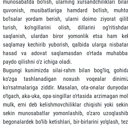
munosabatda bo'lish, ularning xursandchiliklari bila
quvonish, musibatlariga hamdard bo'lish, muhto
bo'lsalar yordam berish, ularni doimo ziyorat qili
turish, ko'ngillarini olish, dillarini og'ritishda
saqlanish, ulardan biror yomonlik etsa ham ke
saqlamay kechirib yuborish, qalbida ularga nisbata
hasad va adovat saqlamasdan o'rtada muhabba
paydo qilishni o'z ichiga oladi.
Bugungi kunimizda silai-rahm bilan bog'liq, gohid
ko'zga tashlanadigan noxush voqealar dinimi
ko'rsatmalariga ziddir. Masalan, ota-onalar dunyoda
o'tgach, aka-uka, opa-singillar o'rtasida arzimagan mol
mulk, erni deb kelishmovchiliklar chiqishi yoki sekin
sekin munosabatlar yomonlashib, o'zaro uzoqlashib
begonalardek bo'lib ketishlari, bir-birlarini yo'qlash, tez