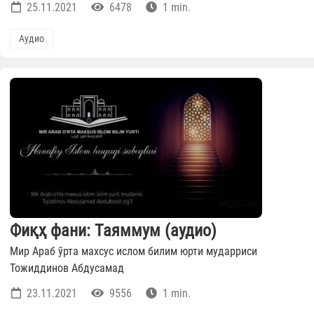
25.11.2021
6478
1 min.
Аудио
Фиқҳ фани: Таяммум (аудио)
Мир Араб ўрта махсус ислом билим юрти мударриси
Тожиддинов Абдусамад
23.11.2021
9556
1 min.