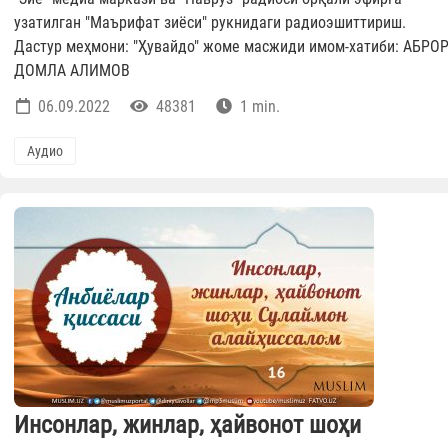
узатилган "Маърифат зиёси" рукнидаги радиоэшиттириш.
Дастур меҳмони: "Ҳувайдо" жоме масжиди имом-хатиби: AБРО
ДОМЛА AЛИМОВ
06.09.2022
48381
1 min.
Аудио
Инсонлар, жинлар, ҳайвонот шоҳи