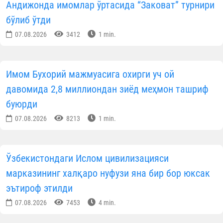
Андижонда имомлар ўртасида “Заковат” турнири
бўлиб ўтди
07.08.2026
3412
1 min.
Имом Бухорий мажмуасига охирги уч ой
давомида 2,8 миллиондан зиёд меҳмон ташриф
буюрди
07.08.2026
8213
1 min.
Ўзбекистондаги Ислом цивилизацияси
марказининг халқаро нуфузи яна бир бор юксак
эътироф этилди
07.08.2026
7453
4 min.