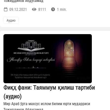
Тожиддинов Абдусамад
09.12.2021
8111
1 min.
Аудио
Фиқҳ фани: Таяммум қилиш тартиби
(аудио)
Мир Араб ўрта махсус ислом билим юрти мударриси
Тожиддинов Абдусамад