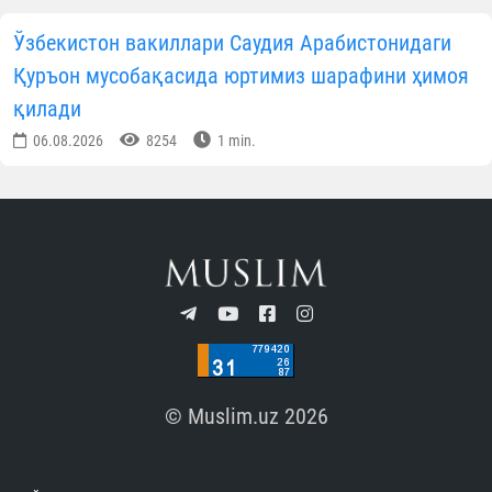
Ўзбекистон вакиллари Саудия Арабистонидаги
Қуръон мусобақасида юртимиз шарафини ҳимоя
қилади
06.08.2026
8254
1 min.
© Muslim.uz 2026