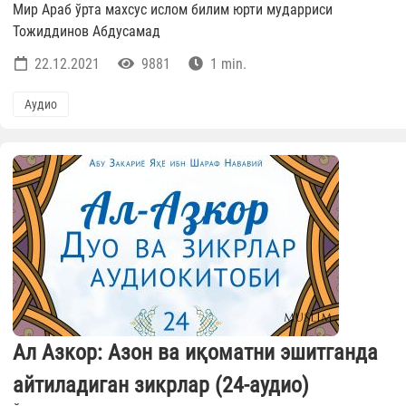
Мир Араб ўрта махсус ислом билим юрти мударриси
Тожиддинов Абдусамад
22.12.2021
9881
1 min.
Аудио
Ал Азкор: Азон ва иқоматни эшитганда
айтиладиган зикрлар (24-аудио)