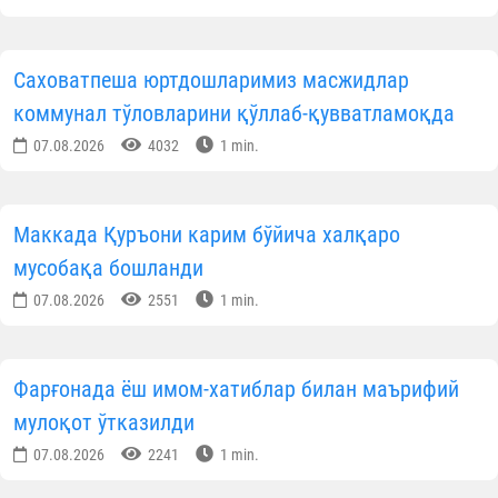
Саховатпеша юртдошларимиз масжидлар
коммунал тўловларини қўллаб-қувватламоқда
07.08.2026
4032
1 min.
Маккада Қуръони карим бўйича халқаро
мусобақа бошланди
07.08.2026
2551
1 min.
Фарғонада ёш имом-хатиблар билан маърифий
мулоқот ўтказилди
07.08.2026
2241
1 min.