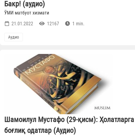
Бакр! (аудио)
ЎМИ матбуот хизмати
21.01.2022
12167
1 min.
Аудио
Шамоилул Мустафо (29-қисм): Ҳолатларга
боғлиқ одатлар (Аудио)