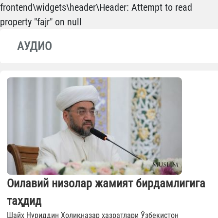
frontend\widgets\header\Header: Attempt to read
property "fajr" on null
АУДИО
Оилавий низолар жамият бирдамлигига
таҳдид
Шайх Нуриддин Холиқназар ҳазратлари Ўзбекистон