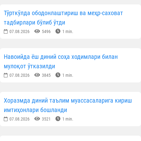
Тўрткўлда ободонлаштириш ва меҳр-саховат
тадбирлари бўлиб ўтди
07.08.2026
5496
1 min.
Навоийда ёш диний соҳа ходимлари билан
мулоқот ўтказилди
07.08.2026
3845
1 min.
Хоразмда диний таълим муассасаларига кириш
имтиҳонлари бошланди
07.08.2026
3521
1 min.