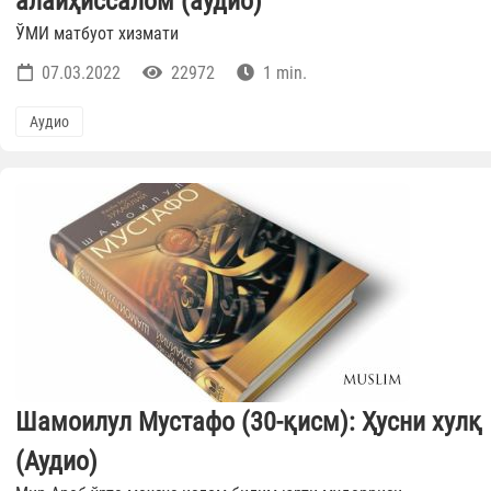
алайҳиссалом (аудио)
ЎМИ матбуот хизмати
07.03.2022
22972
1 min.
Аудио
Шамоилул Мустафо (30-қисм): Ҳусни хулқ
(Аудио)