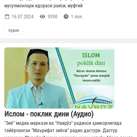
мусулмонлари идораси раиси, муфтий
16.07.2024
9390
1 min.
Аудио
Ислом - поклик дини (Аудио)
"Зиё" медиа маркази ва "Наврўз" радиоси ҳамкорлигида
тайёрланган "Маърифат зиёси" радио дастури. Дастур