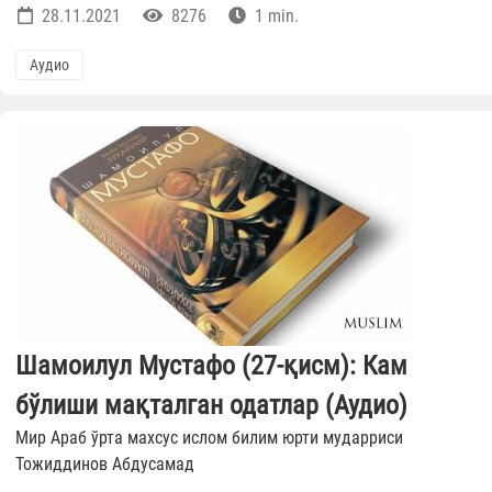
28.11.2021
8276
1 min.
Аудио
Шамоилул Мустафо (27-қисм): Кам
бўлиши мақталган одатлар (Аудио)
Мир Араб ўрта махсус ислом билим юрти мударриси
Тожиддинов Абдусамад