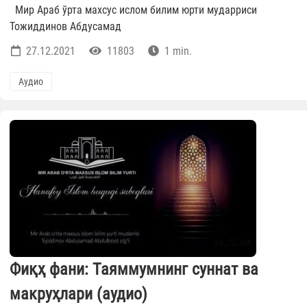
Мир Араб ўрта махсус ислом билим юрти мударриси
Тожиддинов Абдусамад
27.12.2021
11803
1 min.
Аудио
Фиқҳ фани: Таяммумнинг суннат ва
макруҳлари (аудио)