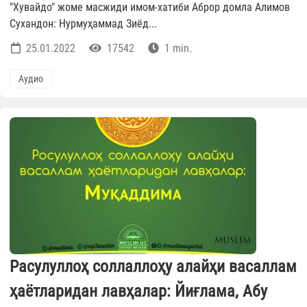
"Хувайдо" жоме масжиди имом-хатиби Aброр домла Aлимов
Сухандон: Нурмуҳаммад Зиёд...
25.01.2022
17542
1 min.
Аудио
Расулуллоҳ соллаллоҳу алайҳи васаллам
ҳаётларидан лавҳалар: Йиғлама, Абу