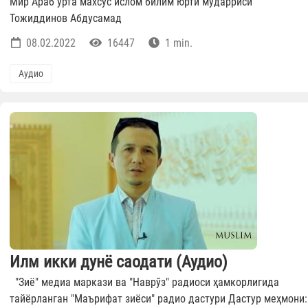
Мир Араб ўрта махсус ислом билим юрти мударриси
Тожиддинов Абдусамад
08.02.2022
16447
1 min.
Аудио
Илм икки дунё саодати (Аудио)
"Зиё" медиа маркази ва "Наврўз" радиоси ҳамкорлигида
тайёрланган "Маърифат зиёси" радио дастури Дастур меҳмони: