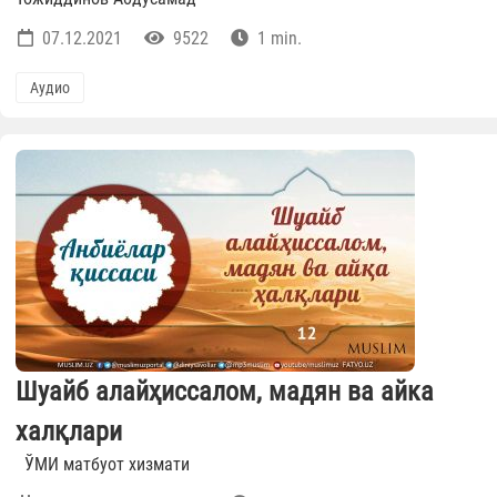
07.12.2021
9522
1 min.
Аудио
Шуайб алайҳиссалом, мадян ва айка
халқлари
ЎМИ матбуот хизмати