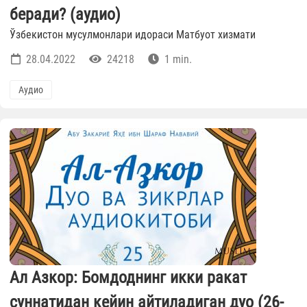
беради? (аудио)
Ўзбекистон мусулмонлари идораси Матбуот хизмати
28.04.2022
24218
1 min.
Аудио
Ал Азкор: Бомдоднинг икки ракат
суннатидан кейин айтиладиган дуо (26-