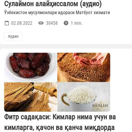
Сулаймон алайҳиссалом (аудио)
Ўзбекистон мусулмонлари идораси Матбуот хизмати
02.08.2022
30458
1 min.
Аудио
Фитр садақаси: Кимлар нима учун ва
кимларга, қачон ва қанча миқдорда