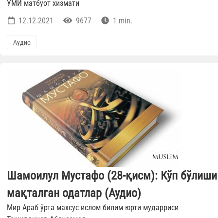
ЎМИ матбуот хизмати
12.12.2021
9677
1 min.
Аудио
Шамоилул Мустафо (28-қисм): Кўп бўлиши
мақталган одатлар (Аудио)
Мир Араб ўрта махсус ислом билим юрти мударриси