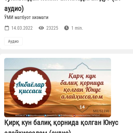
аудио)
ЎМИ матбуот хизмати
14.03.2022
23225
1 min.
Аудио
Қирқ кун балиқ қорнида қолган Юнус