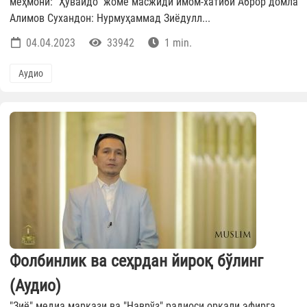
меҳмони: “Ҳувайдо” жоме масжиди имом-хатиби Aброр домла
Aлимов Сухандон: Нурмуҳаммад Зиёдулл...
04.04.2023
33942
1 min.
Аудио
Фолбинлик ва сеҳрдан йироқ бўлинг
(Аудио)
"Зиё" медиа маркази ва "Наврўз" радиоси орқали эфирга