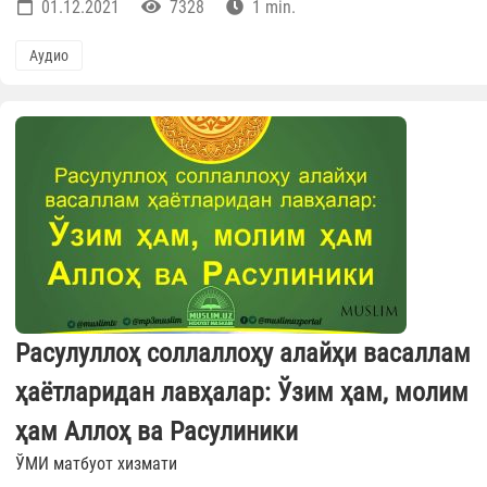
01.12.2021
7328
1 min.
Аудио
Расулуллоҳ соллаллоҳу алайҳи васаллам
ҳаётларидан лавҳалар: Ўзим ҳам, молим
ҳам Аллоҳ ва Расулиники
ЎМИ матбуот хизмати