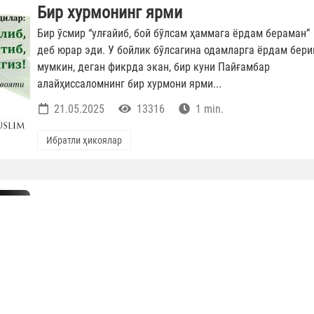
Бир хурмонинг ярми
Бир ўсмир “улғайиб, бой бўлсам ҳаммага ёрдам бераман”
деб юрар эди. У бойлик бўлсагина одамларга ёрдам бер
мумкин, деган фикрда экан, бир куни Пайғамбар
алайҳиссаломнинг бир хурмони ярми...
21.05.2025
13316
1 min.
Ибратли ҳикоялар
Яшашдан муддао не?
Вафот этганингиздан кейин нималар бўлишини тасаввур
қиласизми? Бир неча соат ўтиб, сиз учун йиғлаётган
одамларнинг йиғиси тўхтайди. Яқин қариндошларингиз ҳ
ҳаёт ташвишларига овунади. Кўп ўтмай,...
15.05.2025
13535
1 min.