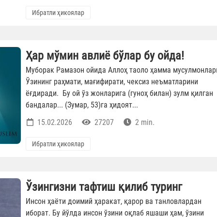
Ибратли ҳикоялар
Ҳар мўмин авлиё бўлар бу ойда!
Муборак Рамазон ойида Аллоҳ таоло ҳамма мусулмонлар
Ўзининг раҳмати, мағифирати, чексиз неъматларини
ёғдиради. Бу ой ўз жонларига (гуноҳ билан) зулм қилган
бандалар... (Зумар, 53)га ҳидоят...
15.02.2026
27207
2 min.
Ибратли ҳикоялар
Ўзингизни тафтиш қилиб туринг
Инсон ҳаёти доимий ҳаракат, қарор ва танловлардан
иборат. Бу йўлда инсон ўзини оқлаб яшаши ҳам, ўзини