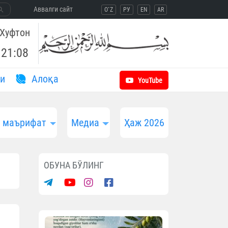
Aввалги сайт
O`Z
РУ
EN
AR
Хуфтон
21:08
и
Aлоқа
YouTube
и маърифат
Медиа
Ҳаж 2026
ОБУНА БЎЛИНГ