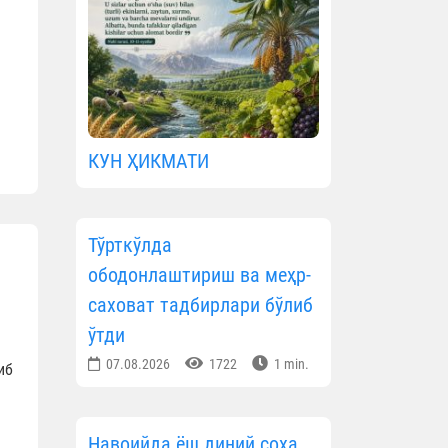
КУН ҲИКМАТИ
Тўрткўлда
ободонлаштириш ва меҳр-
саховат тадбирлари бўлиб
ўтди
07.08.2026
1722
1 min.
иб
Навоийда ёш диний соҳа