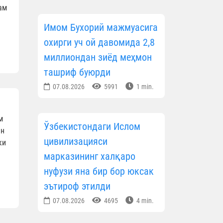
ам
Имом Бухорий мажмуасига
охирги уч ой давомида 2,8
миллиондан зиёд меҳмон
ташриф буюрди
07.08.2026
5991
1 min.
м
Ўзбекистондаги Ислом
ин
цивилизацияси
ки
марказининг халқаро
нуфузи яна бир бор юксак
эътироф этилди
07.08.2026
4695
4 min.