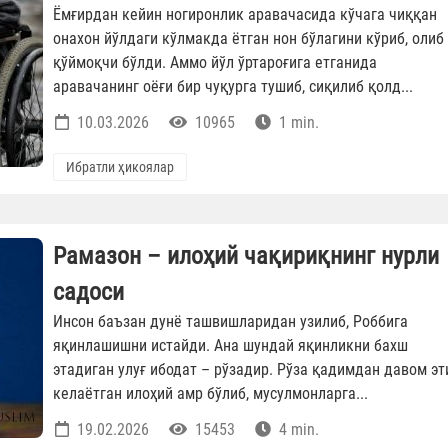
Ёмғирдан кейин ногиронлик аравачасида кўчага чиққан
онахон йўлдаги кўлмакда ётган нон бўлагини кўриб, олиб
қўймоқчи бўлди. Аммо йўл ўртароғига етганида
аравачанинг оёғи бир чуқурга тушиб, сиқилиб қолд...
10.03.2026
10965
1 min.
Ибратли ҳикоялар
Рамазон – илоҳий чақириқнинг нурли
садоси
Инсон баъзан дунё ташвишларидан узилиб, Роббига
яқинлашишни истайди. Ана шундай яқинликни бахш
этадиган улуғ ибодат – рўзадир. Рўза қадимдан давом эт
келаётган илоҳий амр бўлиб, мусулмонларга...
19.02.2026
15453
4 min.