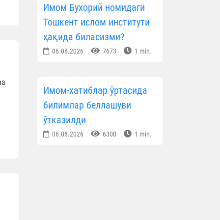
Имом Бухорий номидаги
Тошкент ислом институти
ҳақида биласизми?
06.08.2026
7673
1 min.
ва
Имом-хатиблар ўртасида
билимлар беллашуви
ўтказилди
06.08.2026
6300
1 min.