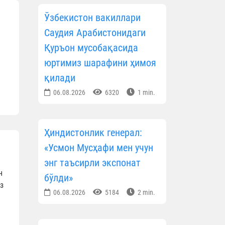
Ўзбекистон вакиллари
Саудия Арабистонидаги
Қуръон мусобақасида
юртимиз шарафини ҳимоя
қилади
06.08.2026
6320
1 min.
Ҳиндистонлик генерал:
«Усмон Мусҳафи мен учун
энг таъсирли экспонат
н
бўлди»
з
06.08.2026
5184
2 min.