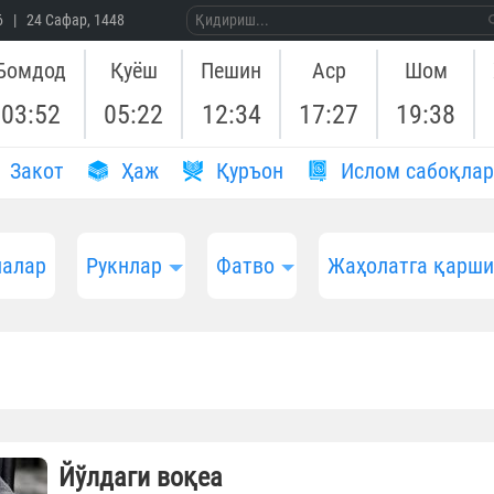
26 | 24 Сафар, 1448
Бомдод
Қуёш
Пешин
Аср
Шом
03:52
05:22
12:34
17:27
19:38
Закот
Ҳаж
Қуръон
Ислом сабоқлар
алар
Рукнлар
Фатво
Жаҳолатга қарш
Йўлдаги воқеа