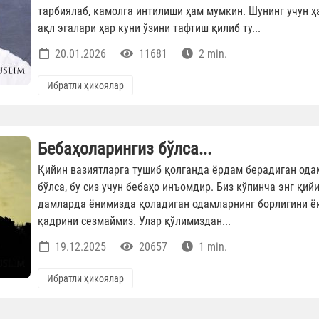
тарбиялаб, камолга интилиши ҳам мумкин. Шунинг учун ҳ
ақл эгалари ҳар куни ўзини тафтиш қилиб ту...
20.01.2026
11681
2 min.
Ибратли ҳикоялар
Бебаҳоларингиз бўлса...
Қийин вазиятларга тушиб қолганда ёрдам берадиган ода
бўлса, бу сиз учун бебаҳо инъомдир. Биз кўпинча энг қий
дамларда ёнимизда қоладиган одамларнинг борлигини ё
қадрини сезмаймиз. Улар қўлимиздан...
19.12.2025
20657
1 min.
Ибратли ҳикоялар