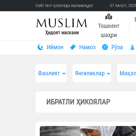
Сайт тест ҳолатида ишламоқда!
07 Август, 20
Тошкент
Ҳидоят маскани
шаҳри
Иймон
Намоз
Рўза
Фаолият
Янгиликлар
Мақол
ИБРАТЛИ ҲИКОЯЛАР