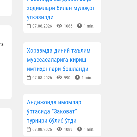
ходимлари билан мулоқот
ўтказилди
07.08.2026
1086
1 min.
га
Хоразмда диний таълим
муассасаларига кириш
имтиҳонлари бошланди
07.08.2026
990
1 min.
Андижонда имомлар
ўртасида “Заковат”
турнири бўлиб ўтди
07.08.2026
1089
1 min.