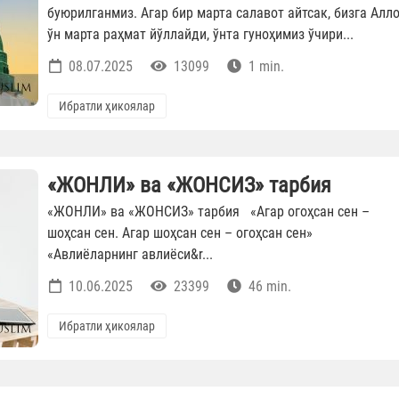
буюрилганмиз. Агар бир марта салавот айтсак, бизга Алл
ўн марта раҳмат йўллайди, ўнта гуноҳимиз ўчири...
08.07.2025
13099
1 min.
Ибратли ҳикоялар
«ЖОНЛИ» ва «ЖОНСИЗ» тарбия
«ЖОНЛИ» ва «ЖОНСИЗ» тарбия «Агар огоҳсан сен –
шоҳсан сен. Агар шоҳсан сен – огоҳсан сен»
«Авлиёларнинг авлиёси&r...
10.06.2025
23399
46 min.
Ибратли ҳикоялар