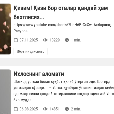
Қизим! Қизи бор оталар қандай ҳам
бахтлисиз...
https://www.youtube.com/shorts/7UqH6BrCxXw Акбаршоҳ
Расулов
07.11.2025
13229
1 min.
Ибратли ҳикоялар
Ихлоснинг аломати
Шогирд устози билан суҳбат қилиб ўтирган эди. Шогирд
устозидан сўради: – Устоз, дунёдан ўтганингиздан кейи
одамлар сизни қандай хотирлашини хоҳлар эдингиз? Усто
бир мудда...
06.08.2025
14851
2 min.