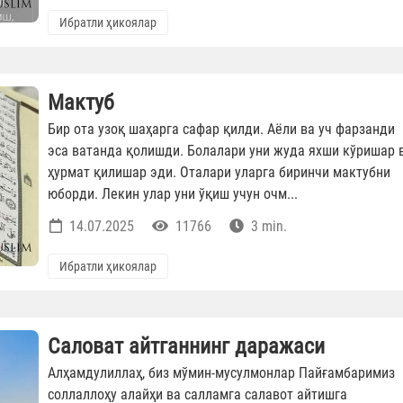
Ибратли ҳикоялар
Мактуб
Бир ота узоқ шаҳарга сафар қилди. Аёли ва уч фарзанди
эса ватанда қолишди. Болалари уни жуда яхши кўришар 
ҳурмат қилишар эди. Оталари уларга биринчи мактубни
юборди. Лекин улар уни ўқиш учун очм...
14.07.2025
11766
3 min.
Ибратли ҳикоялар
Саловат айтганнинг даражаси
Алҳамдулиллаҳ, биз мўмин-мусулмонлар Пайғамбаримиз
соллаллоҳу алайҳи ва салламга салавот айтишга