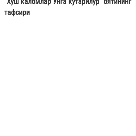
"Хуш каломлар Унга кўтарилур" оятининг
тафсири
Имом Байҳақий роҳимаҳуллоҳ Фотир сурасининг "Хуш каломла
Унга кўтарилур" 10-ояти ҳақида шундай деганлар: “Хуш
каломлар ва садақанинг кўтарилиши уларнинг (Аллоҳ
томонидан) қабул...
23.10.2025
5619
1 min.
МАҚОЛА