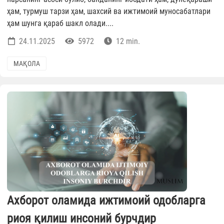
ҳам, турмуш тарзи ҳам, шахсий ва ижтимоий муносабатлари
ҳам шунга қараб шакл олади....
24.11.2025
5972
12 min.
МАҚОЛА
Ахборот оламида ижтимоий одобларга
риоя қилиш инсоний бурчдир