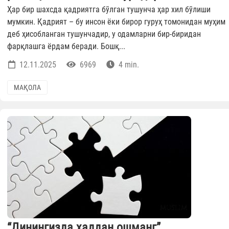
Ҳар бир шахсда қадриятга бўлган тушунча ҳар хил бўлиши
мумкин. Қадрият – бу инсон ёки бирор гуруҳ томонидан муҳим
деб ҳисобланган тушунчадир, у одамларни бир-биридан
фарқлашга ёрдам беради. Бошқ...
12.11.2025
6969
4 min.
МАҚОЛА
“Динингизда ҳаддан ошманг”