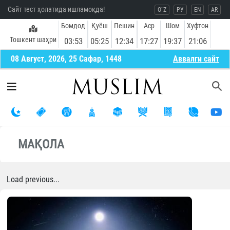
Сайт тест ҳолатида ишламоқда!
O`Z
РУ
EN
AR
Бомдод
Қуёш
Пешин
Аср
Шом
Хуфтон
Тошкент шаҳри
03:53
05:25
12:34
17:27
19:37
21:06
08 Август, 2026, 25 Сафар, 1448
Aввалги сайт
МАҚОЛА
Load previous...