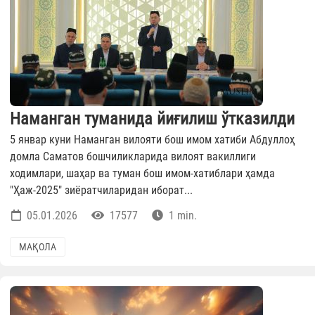
Наманган туманида йиғилиш ўтказилди
5 январ куни Наманган вилояти бош имом хатиби Абдуллоҳ
домла Саматов бошчиликларида вилоят вакиллиги
ходимлари, шаҳар ва туман бош имом-хатиблари ҳамда
"Ҳаж-2025" зиёратчиларидан иборат...
05.01.2026
17577
1 min.
МАҚОЛА