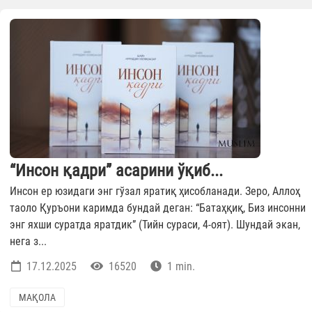
“Инсон қадри” асарини ўқиб...
Инсон ер юзидаги энг гўзал яратиқ ҳисобланади. Зеро, Аллоҳ
таоло Қуръони каримда бундай деган: “Батаҳқиқ, Биз инсонни
энг яхши суратда яратдик” (Тийн сураси, 4-оят). Шундай экан,
нега з...
17.12.2025
16520
1 min.
МАҚОЛА