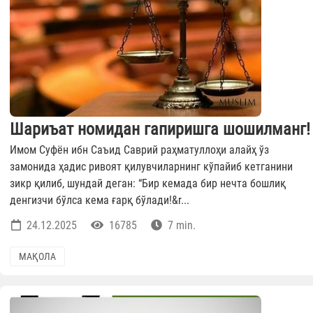
Шариъат номидан гапиришга шошилманг!
Имом Суфён ибн Саъид Саврий раҳматуллоҳи алайҳ ўз
замонида ҳадис ривоят қилувчиларнинг кўпайиб кетганини
зикр қилиб, шундай деган: “Бир кемада бир нечта бошлиқ
денгизчи бўлса кема ғарқ бўлади!&r...
24.12.2025
16785
7 min.
МАҚОЛА