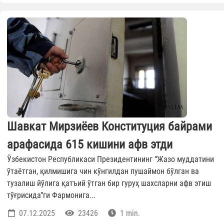
Шавкат Мирзиёев Конституция байрами
арафасида 615 кишини афв этди
Ўзбекистон Республикаси Президентининг “Жазо муддатини
ўтаётган, қилмишига чин кўнгилдан пушаймон бўлган ва
тузалиш йўлига қатъий ўтган бир гуруҳ шахсларни афв этиш
тўғрисида”ги Фармонига...
07.12.2025
23426
1 min.