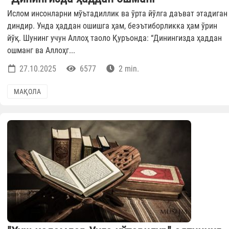
Ислом инсонларни мўътадиллик ва ўрта йўлга даъват этадиган
диндир. Унда ҳаддан ошишга ҳам, беэътиборликка ҳам ўрин
йўқ. Шунинг учун Аллоҳ таоло Қуръонда: “Динингизда ҳаддан
ошманг ва Аллоҳг...
27.10.2025
6577
2 min.
МАҚОЛА