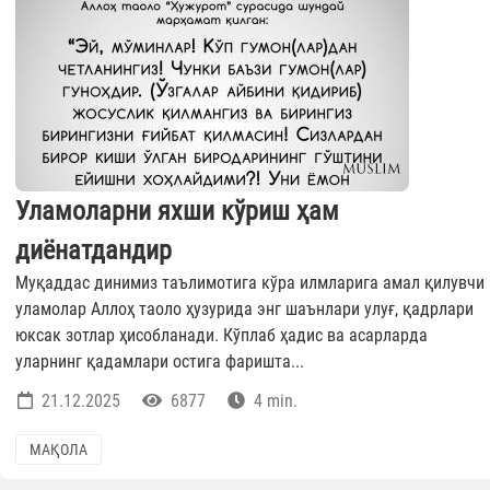
Уламоларни яхши кўриш ҳам
диёнатдандир
Муқаддас динимиз таълимотига кўра илмларига амал қилувчи
уламолар Аллоҳ таоло ҳузурида энг шаънлари улуғ, қадрлари
юксак зотлар ҳисобланади. Кўплаб ҳадис ва асарларда
уларнинг қадамлари остига фаришта...
21.12.2025
6877
4 min.
МАҚОЛА