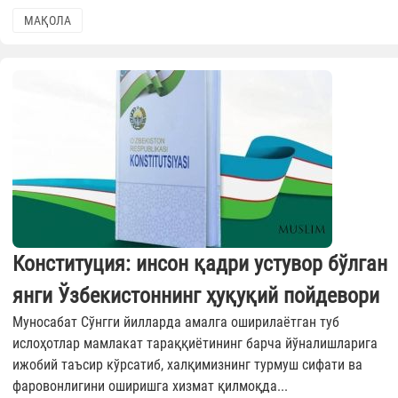
МАҚОЛА
Конституция: инсон қадри устувор бўлган
янги Ўзбекистоннинг ҳуқуқий пойдевори
Муносабат Сўнгги йилларда амалга оширилаётган туб
ислоҳотлар мамлакат тараққиётининг барча йўналишларига
ижобий таъсир кўрсатиб, халқимизнинг турмуш сифати ва
фаровонлигини оширишга хизмат қилмоқда...