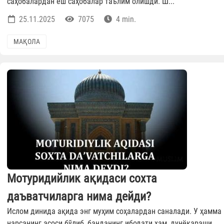
саҳобалардан ёш саҳобалар таълим олишди. Ш...
25.11.2025
7075
4 min.
МАҚОЛА
Мотуридийлик ақидаси сохта
даъватчиларга нима дейди?
Ислом динида ақида энг муҳим соҳалардан саналади. У ҳамма
нарсанинг асоси бўлиб, банданинг ибодати ҳам, дунёқараши