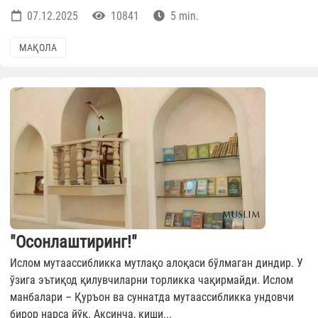
07.12.2025
10841
5 min.
МАҚОЛА
"Осонлаштиринг!"
Ислом мутаассибликка мутлақо алоқаси бўлмаган диндир. У
ўзига эътиқод қилувчиларни торликка чақирмайди. Ислом
манбалари – Қуръон ва суннатда мутаассибликка ундовчи
бирор нарса йўқ. Аксинча, киши...