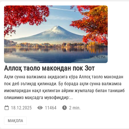
Аллоҳ таоло макондан пок Зот
Аҳли сунна валжамоа ақидасига кӯра Аллоҳ таоло макондан
пок деб эътиқод қилинади. Бу борада аҳли сунна валжамоа
имомларидан нақл қилинган айрим жумлалар билан танишиб
олишимиз мақсадга мувофиқдир:...
18.12.2025
11464
2 min.
МАҚОЛА