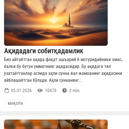
Ақидадаги собитқадамлик
Биз айтаётган ақида фақат ашъарий ё мотуридийники эмас,
балки бу бутун умматнинг ақидасидир. Бу ақидага тил
узатаётганлар аслида аҳли сунна вал жамоанинг ақидасини
айблашаётган бўлади. Аҳли суннанинг...
05.01.2026
10478
2 min.
МАҚОЛА