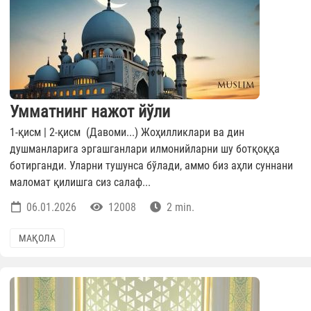
Умматнинг нажот йўли
1-қисм | 2-қисм (Давоми...) Жоҳилликлари ва дин
душманларига эргашганлари илмонийларни шу ботқоққа
ботирганди. Уларни тушунса бўлади, аммо биз аҳли суннани
маломат қилишга сиз салаф...
06.01.2026
12008
2 min.
МАҚОЛА