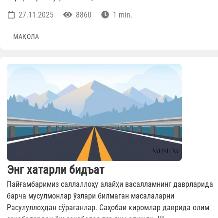
27.11.2025
8860
1 min.
МАҚОЛА
Энг хатарли бидъат
Пайғамбаримиз саллаллоҳу алайҳи васалламнинг даврларида
барча мусулмонлар ўзлари билмаган масалаларни
Расулуллоҳдан сўраганлар. Саҳобаи киромлар даврида олим