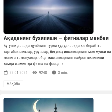
Ақиданинг бузилиши — фитналар манбаи
Бугунги даврда дунёнинг турли ҳудудларида юз бераётган
тартибсизликлар, урушлар, бегуноҳ инсонларнинг мол-мулки ва
жонига тажовузлар, обод масканларнинг вайрон қилиниши
ҳамда жамиятда фитна ва фасодни...
22.01.2026
9248
3 min.
МАҚОЛА