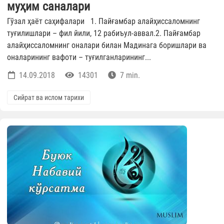
муҳим саналари
Гўзал ҳаёт саҳифалари 1. Пайғамбар алайҳиссаломнинг
туғилишлари – фил йили, 12 рабиъул-аввал.2. Пайғамбар
алайҳиссаломнинг оналари билан Мадинага боришлари ва
оналарининг вафоти – туғилганларининг...
14.09.2018
14301
7 min.
Сийрат ва ислом тарихи