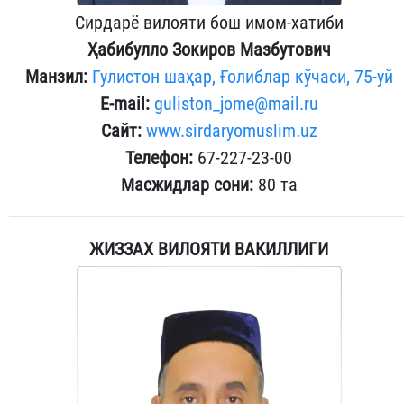
Сирдарё вилояти бош имом-хатиби
Ҳабибулло Зокиров
Мазбутович
Манзил:
Гулистон шаҳар, Ғолиблар кўчаси, 75-уй
E-mail:
guliston_jome@mail.ru
Сайт:
www.sirdaryomuslim.uz
Телефон:
67-227-23-00
Масжидлар сони:
80 та
ЖИЗЗАХ ВИЛОЯТИ ВАКИЛЛИГИ