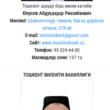
Тошкент шаҳар бош имом-хатиби
Юнусов Абдуқаҳҳор Рихсибаевич
Манзил:
Шайхонтоҳур тумани, Кўкча дарвоза
кўчаси, 378-уй
E-mail:
Umitoshkent@gmail.com
Сайт:
www.muslimshosh.uz
Телефон:
95-324-44-00
Масжидлар сони:
137 та
ТОШКЕНТ ВИЛОЯТИ ВАКИЛЛИГИ