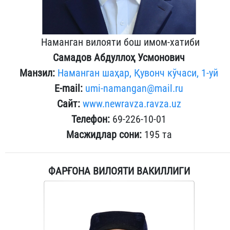
Наманган вилояти бош имом-хатиби
Самадов Абдуллоҳ Усмонович
Манзил:
Наманган шаҳар, Қувонч кўчаси, 1-уй
E-mail:
umi-namangan@mail.ru
Сайт:
www.newravza.ravza.uz
Телефон:
69-226-10-01
Масжидлар сони:
195 та
ФАРҒОНА ВИЛОЯТИ ВАКИЛЛИГИ