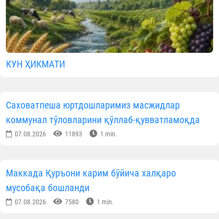
КУН ҲИКМАТИ
Саховатпеша юртдошларимиз масжидлар
коммунал тўловларини қўллаб-қувватламоқда
07.08.2026
11893
1 min.
Маккада Қуръони карим бўйича халқаро
мусобақа бошланди
07.08.2026
7580
1 min.