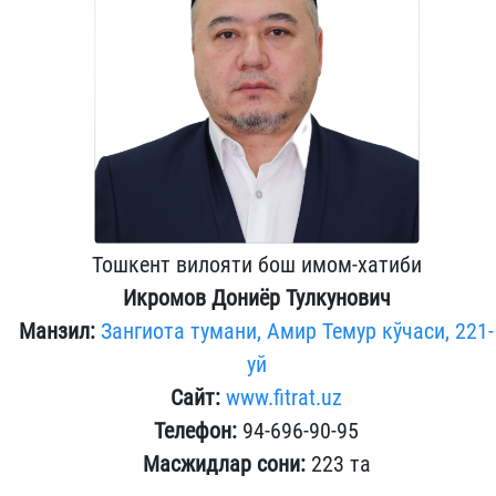
Тошкент вилояти бош имом-хатиби
Икромов Дониёр Тулкунович
Манзил:
Зангиота тумани, Амир Темур кўчаси, 221-
уй
Сайт:
www.fitrat.uz
Телефон:
94-696-90-95
Масжидлар сони:
223 та