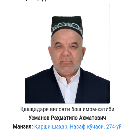
Қашқадарё вилояти бош имом-хатиби
Усманов Раҳматило Ахматович
Манзил:
Қарши шаҳар, Насаф кўчаси, 274-уй