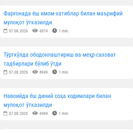
Фарғонада ёш имом-хатиблар билан маърифий
мулоқот ўтказилди
07.08.2026
6019
1 min.
Тўрткўлда ободонлаштириш ва меҳр-саховат
тадбирлари бўлиб ўтди
07.08.2026
8949
1 min.
Навоийда ёш диний соҳа ходимлари билан
мулоқот ўтказилди
07.08.2026
6969
1 min.