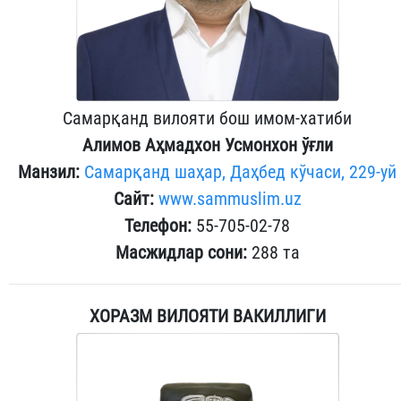
Самарқанд вилояти бош имом-хатиби
Алимов Аҳмадхон Усмонхон ўғли
Манзил:
Самарқанд шаҳар
, Даҳбед кўчаси, 229-уй
Сайт:
www.sammuslim.uz
Телефон:
55-705-02-78
Масжидлар сони:
288 та
ХОРАЗМ ВИЛОЯТИ ВАКИЛЛИГИ