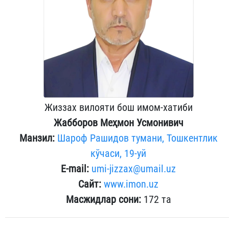
Жиззах вилояти бош имом-хатиби
Жабборов Меҳмон Усмонивич​
Манзил:
Шароф Рашидов тумани, Тошкентлик
кўчаси, 19-уй
E-mail:
umi-jizzax@umail.uz
Сайт:
www.
imon.uz
Масжидлар сони:
172 та