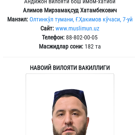
Андижон вилояти бош имом-хатиби
Алимов Мирзамақсуд Хатамбекович
Манзил:
Олтинкўл тумани, Ғ.Ҳакимов кўчаси, 7-уй
Сайт:
www.muslimun.uz
Телефон:
88-802-00-05
Масжидлар сони:
182 та
НАВОИЙ ВИЛОЯТИ ВАКИЛЛИГИ