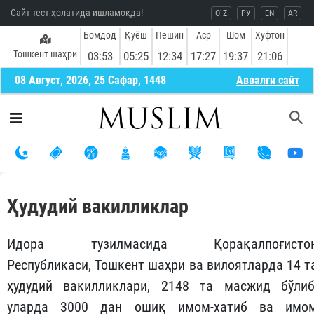
Сайт тест ҳолатида ишламоқда!
O`Z
РУ
EN
AR
Бомдод
Қуёш
Пешин
Аср
Шом
Хуфтон
Тошкент шаҳри
03:53
05:25
12:34
17:27
19:37
21:06
08 Август, 2026, 25 Сафар, 1448
Aввалги сайт
Ҳудудий вакилликлар
Идора тузилмасида Қорақалпоғисто
Республикаси, Тошкент шаҳри ва вилоятларда 14 т
ҳудудий вакилликлари, 2148 та масжид бўлиб
уларда 3000 дан ошиқ имом-хатиб ва имо