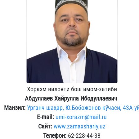
Хоразм вилояти бош имом-хатиби
Абдуллаев Хайрулла Ибодуллаевич ​
Манзил:
Урганч шаҳар, Ю.Бобожонов кўчаси, 43А-у
E-mail:
umi-xorazm@mail.ru
Сайт:
www.zamaxshariy.uz
Телефон:
62-228-44-38