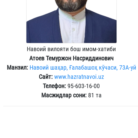
Навоий вилояти бош имом-хатиби
Атоев Темуржон Насриддинович​
Манзил:
Навоий шаҳар, Ғалабашоҳ кўчаси, 73А-уй
Сайт:
www.hazratnavoi.uz
Телефон:
95-603-16-00
Масжидлар сони:
81 та