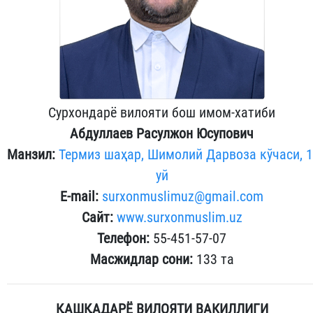
Сурхондарё вилояти бош имом-хатиби
Абдуллаев Расулжон Юсупович
Манзил:
Термиз шаҳар, Шимолий Дарвоза кўчаси, 1
уй
E-mail:
surxonmuslimuz@gmail.com
Сайт:
www.surxonmuslim.uz
Телефон:
55-451-57-07
Масжидлар сони:
133 та
ҚАШҚАДАРЁ ВИЛОЯТИ ВАКИЛЛИГИ