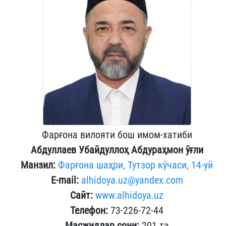
Фарғона вилояти бош имом-хатиби
Абдуллаев Убайдуллоҳ Абдураҳмон ўғли
Манзил:
Фарғона шаҳри, Тутзор кўчаси, 14-уй
E-mail:
alhidoya.uz@yandex.com
Сайт:
www.alhidoya.uz
Телефон:
73-226-72-44
Масжидлар сони:
201 та