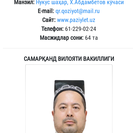
Манзил:
Нукус шаҳар, Х.Абдамбетов кўчаси
E-mail:
qr.qoziyot
@mail.ru
Сайт:
www.paziylet.uz
Телефон:
61-229-02-24
Масжидлар сони:
64 та
САМАРҚАНД ВИЛОЯТИ ВАКИЛЛИГИ