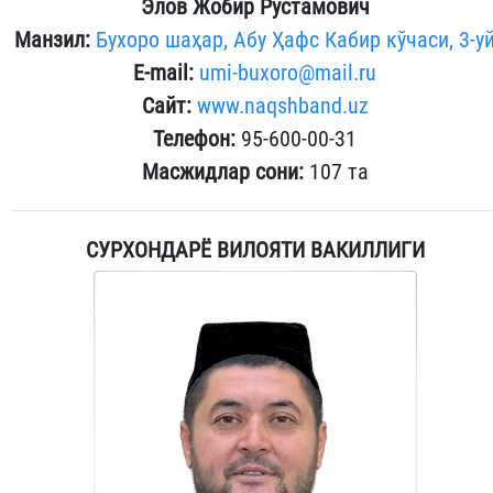
Элов Жобир Рустамович
Манзил:
Бухоро шаҳар, Абу Ҳафс Кабир кўчаси, 3-у
E-mail:
umi-buxoro@mail.ru
Сайт:
www.naqshband.uz
Телефон:
95-600-00-31
Масжидлар сони:
107 та
СУРХОНДАРЁ ВИЛОЯТИ ВАКИЛЛИГИ