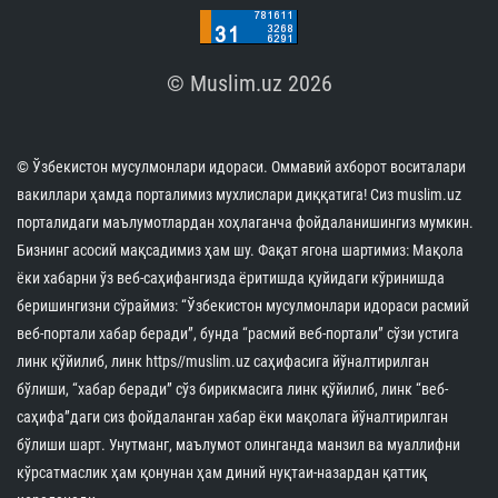
© Muslim.uz 2026
© Ўзбекистон мусулмонлари идораси. Оммавий ахборот воситалари
вакиллари ҳамда порталимиз мухлислари диққатига! Сиз muslim.uz
порталидаги маълумотлардан хоҳлаганча фойдаланишингиз мумкин.
Бизнинг асосий мақсадимиз ҳам шу. Фақат ягона шартимиз: Мақола
ёки хабарни ўз веб-саҳифангизда ёритишда қуйидаги кўринишда
беришингизни сўраймиз: “Ўзбекистон мусулмонлари идораси расмий
веб-портали хабар беради”, бунда “расмий веб-портали” сўзи устига
линк қўйилиб, линк https//muslim.uz саҳифасига йўналтирилган
бўлиши, “хабар беради” сўз бирикмасига линк қўйилиб, линк “веб-
саҳифа”даги сиз фойдаланган хабар ёки мақолага йўналтирилган
бўлиши шарт. Унутманг, маълумот олинганда манзил ва муаллифни
кўрсатмаслик ҳам қонунан ҳам диний нуқтаи-назардан қаттиқ