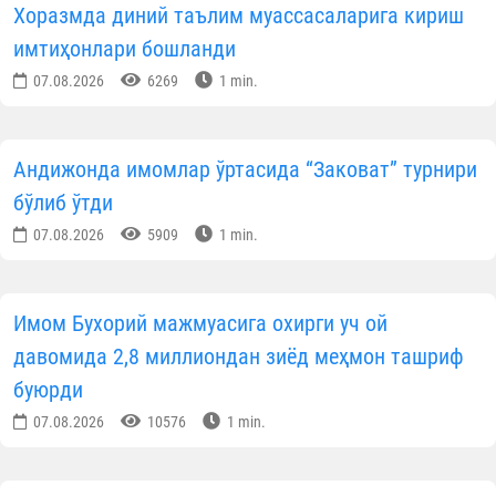
Хоразмда диний таълим муассасаларига кириш
имтиҳонлари бошланди
07.08.2026
6269
1 min.
Андижонда имомлар ўртасида “Заковат” турнири
бўлиб ўтди
07.08.2026
5909
1 min.
Имом Бухорий мажмуасига охирги уч ой
давомида 2,8 миллиондан зиёд меҳмон ташриф
буюрди
07.08.2026
10576
1 min.