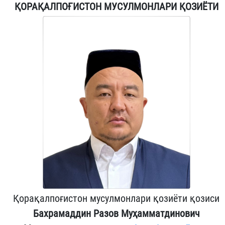
ҚОРАҚАЛПОҒИСТОН МУСУЛМОНЛАРИ ҚОЗИЁТИ
Қорақалпоғистон мусулмонлари қозиёти қозиси
Бахрамаддин Разов Муҳамматдинович