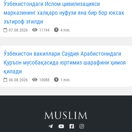
Ўзбекистондаги Ислом цивилизацияси
марказининг халқаро нуфузи яна бир бор юксак
эътироф этилди
07.08.2026
11194
4 min.
Ўзбекистон вакиллари Саудия Арабистонидаги
Қуръон мусобақасида юртимиз шарафини ҳимоя
қилади
06.08.2026
10088
1 min.