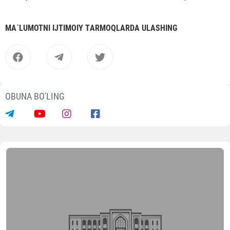
MА`LUMOTNI IJTIMOIY TАRMOQLАRDА ULАSHING
OBUNA BO'LING