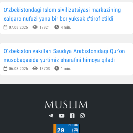
O‘zbekistondagi Islom sivilizatsiyasi markazining
xalqaro nufuzi yana bir bor yuksak e’tirof etildi
07.08.2026
17921
4 min.
O‘zbekiston vakillari Saudiya Arabistonidagi Qur’on
musobaqasida yurtimiz sharafini himoya qiladi
06.08.2026
13703
1 min.