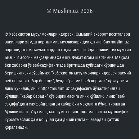
© Muslim.uz 2026
© Ўзбекистон мусулмонлари идораси. Оммавий ахборот воситалари
вакиллари ҳамда порталимиз мухлислари диққатига! Сиз muslim.uz
порталидаги маълумотлардан хоҳлаганча фойдаланишингиз мумкин.
Бизнинг асосий мақсадимиз ҳам шу. Фақат ягона шартимиз: Мақола
ёки хабарни ўз веб-саҳифангизда ёритишда қуйидаги кўринишда
беришингизни сўраймиз: “Ўзбекистон мусулмонлари идораси расмий
веб-портали хабар беради”, бунда “расмий веб-портали” сўзи устига
линк қўйилиб, линк https//muslim.uz саҳифасига йўналтирилган
бўлиши, “хабар беради” сўз бирикмасига линк қўйилиб, линк “веб-
саҳифа”даги сиз фойдаланган хабар ёки мақолага йўналтирилган
бўлиши шарт. Унутманг, маълумот олинганда манзил ва муаллифни
кўрсатмаслик ҳам қонунан ҳам диний нуқтаи-назардан қаттиқ
қораланади.