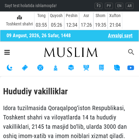
Sayt test holatida ishlamoqda!
ЎЗ
РУ
EN
AR
Tong
Quyosh
Peshin
Asr
Shom
Xufton
Toshkent shahri
03:55
05:26
12:34
17:26
19:35
21:04
09 Avgust, 2026, 26 Safar, 1448
Avvalgi sayt
Hududiy vakilliklar
Idora tuzilmasida Qoraqalpog‘iston Respublikasi,
Toshkent shahri va viloyatlarda 14 ta hududiy
vakilliklari, 2145 ta masjid bo‘lib, ularda 3000 dan
oshiq imom-xatib va imom noiblari xizmat qiladi.