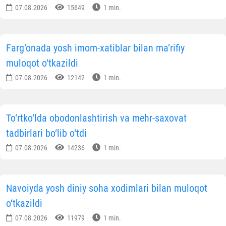
07.08.2026
15649
1 min.
Farg‘onada yosh imom-xatiblar bilan ma’rifiy
muloqot o‘tkazildi
07.08.2026
12142
1 min.
To‘rtko‘lda obodonlashtirish va mehr-saxovat
tadbirlari bo‘lib o‘tdi
07.08.2026
14236
1 min.
Navoiyda yosh diniy soha xodimlari bilan muloqot
o‘tkazildi
07.08.2026
11979
1 min.