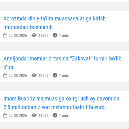
Xorazmda diniy ta’lim muassasalariga kirish
imtihonlari boshlandi
07.08.2026
11138
1 min.
Andijonda imomlar o‘rtasida “Zakovat” turniri bo‘lib
o‘tdi
07.08.2026
10259
1 min.
Imom Buxoriy majmuasiga oxirgi uch oy davomida
2,8 milliondan ziyod mehmon tashrif buyurdi
07.08.2026
14698
1 min.