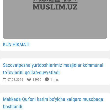
KUN HIKMATI
Saxovatpesha yurtdoshlarimiz masjidlar kommunal
to‘lovlarini qo‘llab-quvvatladi
07.08.2026
18950
1 min.
Makkada Qur’oni karim bo‘yicha xalqaro musobaqa
boshlandi