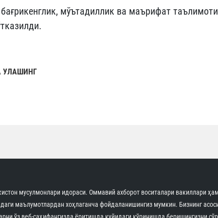
бағрикенглик, мўътадиллик ва маърифат таълимоти
ўтказилди.
 УЛАШИНГ
истон мусулмонлари идораси. Оммавий ахборот воситалари вакиллари ҳам
идаги маълумотлардан хоҳлаганча фойдаланишингиз мумкин. Бизнинг асоси
арни ўз веб-саҳифангизда ёритишда қуйидаги кўринишда беришингизни сўр