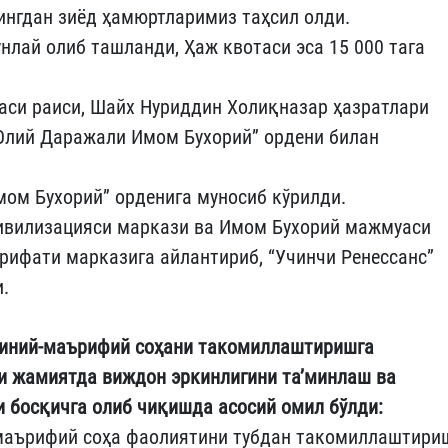
мингдан зиёд ҳамюртларимиз таҳсил олди.
нлай олиб ташланди, Ҳаж квотаси эса 15 000 тага
аси раиси, Шайх Нуриддин Холиқназар ҳазратлари
Олий Даражали Имом Бухорий” ордени билан
мом Бухорий” орденига муносиб кўрилди.
цивилизацияси маркази ва Имом Бухорий мажмуаси
рифати марказига айлантириб, “Учинчи Ренессанс”
.
диний-маърифий соҳани такомиллаштиришга
и жамиятда виждон эркинлигини та’минлаш ва
 босқичга олиб чиқишда асосий омил бўлди:
-маърифий соҳа фаолиятини тубдан такомиллаштири