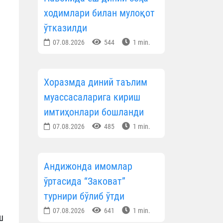
ходимлари билан мулоқот
ўтказилди
07.08.2026
544
1 min.
Хоразмда диний таълим
муассасаларига кириш
имтиҳонлари бошланди
07.08.2026
485
1 min.
Андижонда имомлар
ўртасида “Заковат”
турнири бўлиб ўтди
07.08.2026
641
1 min.
ш