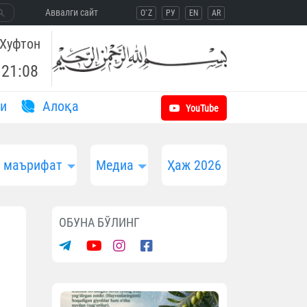
Aввалги сайт
O`Z
РУ
EN
AR
Хуфтон
21:08
и
Aлоқа
YouTube
и маърифат
Медиа
Ҳаж 2026
ОБУНА БЎЛИНГ