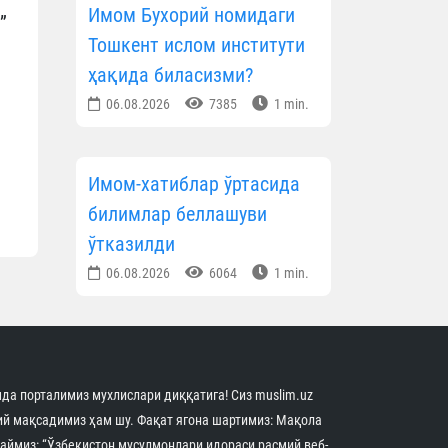
Имом Бухорий номидаги
”
Тошкент ислом институти
ҳақида биласизми?
06.08.2026
7385
1 min.
Имом-хатиблар ўртасида
билимлар беллашуви
ўтказилди
06.08.2026
6064
1 min.
да порталимиз мухлислари диққатига! Сиз muslim.uz
й мақсадимиз ҳам шу. Фақат ягона шартимиз: Мақола
аймиз: “Ўзбекистон мусулмонлари идораси расмий веб-