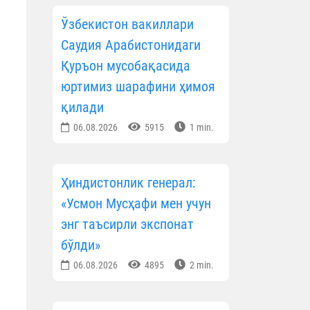
Ўзбекистон вакиллари
Саудия Арабистонидаги
Қуръон мусобақасида
юртимиз шарафини ҳимоя
қилади
06.08.2026
5915
1 min.
Ҳиндистонлик генерал:
«Усмон Мусҳафи мен учун
энг таъсирли экспонат
бўлди»
06.08.2026
4895
2 min.