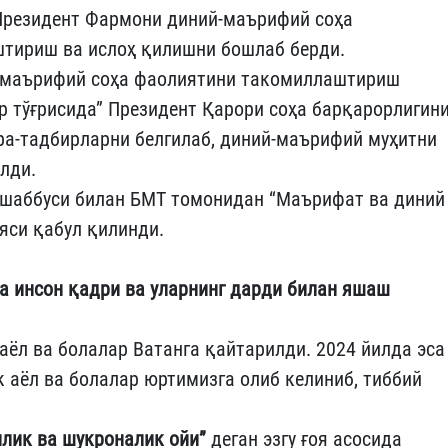
 Президент Фармони диний-маърифий соҳа
тириш ва ислоҳ қилишни бошлаб берди.
й-маърифий соҳа фаолиятини такомиллаштириш
р тўғрисида” Президент Қарори соҳа барқарорлигин
а-тадбирларни белгилаб, диний-маърифий муҳитни
лди.
шаббуси билан БМТ томонидан “Маърифат ва диний
яси қабул қилинди.
а инсон қадри ва уларнинг дарди билан яшаш
аёл ва болалар Ватанга қайтарилди. 2024 йилда эса
 аёл ва болалар юртимизга олиб келиниб, тиббий
ллик ва шукроналик ойи”
деган эзгу ғоя асосида