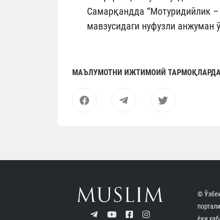
Самарқандда “Мотуридийлик – 
мавзусидаги нуфузли анжуман 
МАЪЛУМОТНИ ИЖТИМОИЙ ТАРМОҚЛАРДА
© Ўзбек
портал
ёки хаб