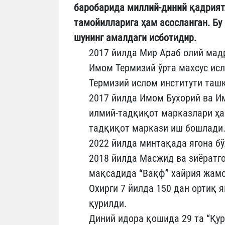
баробарида миллий-диний қадриятл
тамойилларига ҳам асосланган. Бу
шунинг амалдаги исботидир.
2017 йилда Мир Араб олий мадр
Имом Термизий ўрта махсус ис
Термизий ислом институти ташк
2017 йилда Имом Бухорий ва И
илмий-тадқиқот марказлари ҳа
тадқиқот маркази иш бошлади
2022 йилда минтақада ягона бў
2018 йилда Масжид ва зиёратг
мақсадида “Вақф” хайрия жамо
Охирги 7 йилда 150 дан ортиқ 
қурилди.
Диний идора қошида 29 та “Қур