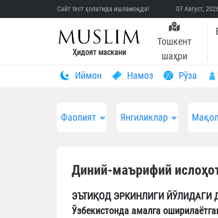
Сайт тест ҳолатида ишламоқда!
07 Август, 20
Тошкент
Ҳидоят маскани
шаҳри
Иймон
Намоз
Рўза
Фаолият
Янгиликлар
Мақол
Диний-маърифий ислоҳо
ЭЪТИҚОД ЭРКИНЛИГИ ЙЎЛИДАГИ 
Ўзбекистонда амалга оширилаётга