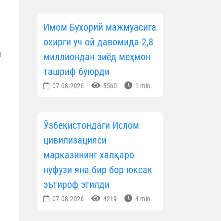
Имом Бухорий мажмуасига
охирги уч ой давомида 2,8
и
миллиондан зиёд меҳмон
ташриф буюрди
07.08.2026
5560
1 min.
Ўзбекистондаги Ислом
цивилизацияси
марказининг халқаро
нуфузи яна бир бор юксак
эътироф этилди
07.08.2026
4219
4 min.