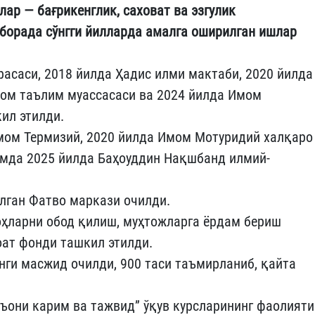
ар — бағрикенглик, саховат ва эзгулик
 борада сўнгги йилларда амалга оширилган ишлар
асаси, 2018 йилда Ҳадис илми мактаби, 2020 йилда
лом таълим муассасаси ва 2024 йилда Имом
ил этилди.
мом Термизий, 2020 йилда Имом Мотуридий халқаро
мда 2025 йилда Баҳоуддин Нақшбанд илмий-
.
лган Фатво маркази очилди.
оҳларни обод қилиш, муҳтожларга ёрдам бериш
ат фонди ташкил этилди.
янги масжид очилди, 900 таси таъмирланиб, қайта
ъони карим ва тажвид” ўқув курсларининг фаолияти