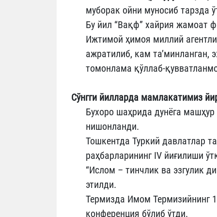
муборак ойни муносиб тарзда 
Бу йил “Вақф” хайрия жамоат 
Ижтимой ҳимоя миллий агентли
ажратилиб, кам та’минланган, 
томонлама қўллаб-қувватланм
Сўнгги йилларда мамлакатимиз йи
Бухоро шаҳрида дунёга машҳур 
нишонланди.
Тошкентда Туркий давлатлар т
раҳбарларининг IV йиғилиши ўт
“Ислом – тинчлик ва эзгулик д
этилди.
Термизда Имом Термизийнинг 1
конференция бўлиб ўтди.