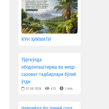
КУН ҲИКМАТИ
Тўрткўлда
ободонлаштириш ва меҳр-
саховат тадбирлари бўлиб
ўтди
07.08.2026
673
1 min.
Навоийда ёш диний соҳа