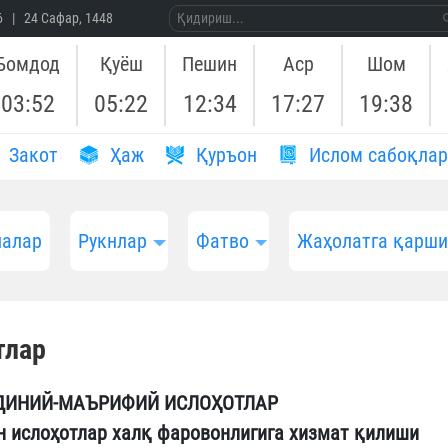
26 | 24 Сафар, 1448
Бомдод
Қуёш
Пешин
Аср
Шом
03:52
05:22
12:34
17:27
19:38
Закот
Ҳаж
Қуръон
Ислом сабоқлар
алар
Рукнлар
Фатво
Жаҳолатга қарш
тлар
ДИНИЙ-МАЪРИФИЙ ИСЛОҲОТЛАР
н ислоҳотлар халқ фаровонлигига хизмат қилиши