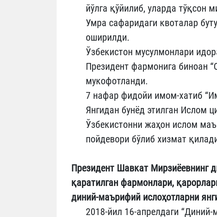
йўлга қўйилиб, уларда тўқсон 
Умра сафаридаги квоталар буту
оширилди.
Ўзбекистон мусулмонлари идор
Президент фармонига биноан “
мукофотланди.
7 нафар фидойи имом-хатиб “И
Янгидан бунёд этилган Ислом 
Ўзбекистонни жаҳон ислом маъ
пойдевори бўлиб хизмат қилади
Президент Шавкат Мирзиёевнинг 
қаратилган фармонлари, қарорлар
диний-маърифий ислоҳотларни янги
2018-йил 16-апрелдаги “Диний