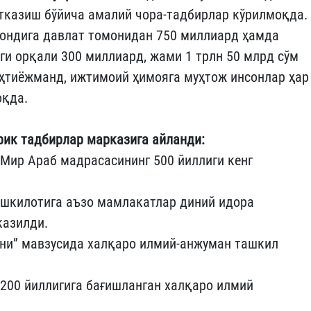
ўтказиш бўйича амалий чора-тадбирлар кўрилмоқда.
фондига давлат томонидан 750 миллиард ҳамда
ги орқали 300 миллиард, жами 1 трлн 50 млрд сўм
эҳтиёжманд, ижтимоий ҳимояга муҳтож инсонлар ҳар
оқда.
рик тадбирлар марказига айланди:
Мир Араб мадрасасининг 500 йиллиги кенг
ашкилотига аъзо мамлакатлар диний идора
казилди.
ини” мавзусида халқаро илмий-анжуман ташкил
200 йиллигига бағишланган халқаро илмий