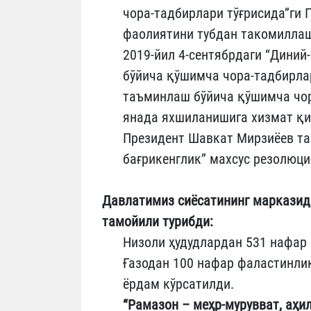
чора-тадбирлари тўғрисида”ги
фаолиятини тубдан такомиллаш
2019-йил 4-сентябрдаги “Дини
бўйича қўшимча чора-тадбирла
таъминлаш бўйича қўшимча чор
янада яхшиланишига хизмат қи
Президент Шавкат Мирзиёев та
бағрикенглик” махсус резолюци
Давлатимиз сиёсатининг марказид
тамойили турибди:
Низоли ҳудудлардан 531 нафар 
Ғазодан 100 нафар фаластинлик
ёрдам кўрсатилди.
“Рамазон – меҳр-мурувват, аҳи