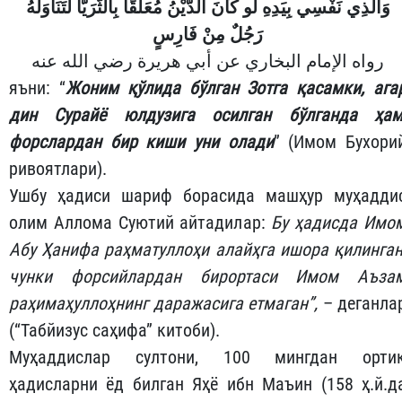
وَالَّذِي نَفْسِي بِيَدِهِ لَو كَانَ الدَّيْنُ مُعَلَّقًا بِالثُّرَيَّا لَتَنَاوَلَهُ
رَجُلٌ مِنْ فَارِسٍ
رواه الإمام البخاري عن أبي هريرة رضي الله عنه
яъни: “
Жоним қўлида бўлган Зотга қасамки, ага
дин Сурайё юлдузига осилган бўлганда ҳам
форслардан бир киши уни олади
” (Имом Бухори
ривоятлари).
Ушбу ҳадиси шариф борасида машҳур муҳадди
олим Аллома Суютий айтадилар:
Бу ҳадисда Имо
Абу Ҳанифа
раҳматуллоҳи алайҳга ишора қилинган
чунки форсийлардан бирортаси Имом Аъза
раҳимаҳуллоҳнинг даражасига етмаган”,
– деганла
(“Табйизус саҳифа” китоби).
Муҳаддислар султони, 100 мингдан орти
ҳадисларни ёд билган Яҳё ибн Маъин (158 ҳ.й.д