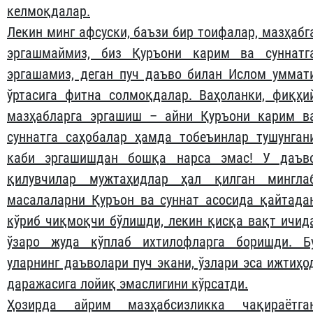
келмоқдалар.
Лекин минг афсуски, баъзи бир тоифалар, мазҳабг
эргашмаймиз, биз Қуръони карим ва суннатг
эргашамиз, деган пуч даъво билан Ислом уммат
ўртасига фитна солмоқдалар. Ваҳоланки, фиқҳи
мазҳабларга эргашиш – айни Қуръони карим в
суннатга саҳобалар ҳамда тобеъинлар тушунган
каби эргашишдан бошқа нарса эмас! У даъв
қилувчилар мужтаҳидлар ҳал қилган мингла
масалаларни Қуръон ва суннат асосида қайтада
кўриб чиқмоқчи бўлишди, лекин қисқа вақт ичид
ўзаро жуда кўплаб ихтилофларга боришди. Б
уларнинг даъволари пуч экани, ўзлари эса ижтиҳо
даражасига лойиқ эмаслигини кўрсатди.
Ҳозирда айрим мазҳабсизликка чақираётга