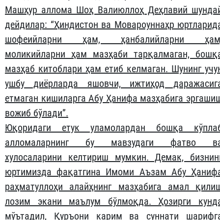
Машҳур аллома Шоҳ Валиюллоҳ Деҳлавий шунда
дейдилар: “Ҳиндистон ва Мовароуннаҳр юртларид
шофеийларни ҳам, ҳанбалийларни ҳам
моликийларни ҳам мазҳаби тарқалмаган, бошқ
мазҳаб китоблари ҳам етиб келмаган. Шунинг учу
ушбу диёрларда яшовчи, ижтиҳод даражасиг
етмаган кишиларга Абу Ҳанифа мазҳабига эргаши
вожиб бўлади”.
Юқоридаги етук уламолардан бошқа кўпла
алломаларнинг бу мавзудаги фатво в
хулосаларини келтириш мумкин. Демак, бизнин
юртимизда фақатгина Имоми Аъзам Абу Ҳаниф
раҳматуллоҳи алайҳнинг мазҳабига амал қили
лозим экани маълум бўлмоқда. Ҳозирги кунд
мўътадил, Қуръони карим ва суннати шарифг