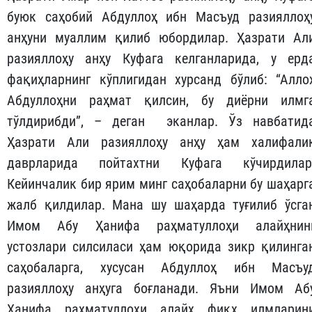
буюк саҳобий Абдуллоҳ ибн Масъуд разияллоҳ
анҳуни муаллим қилиб юбордилар. Ҳазрати Ал
разияллоҳу анҳу Куфага келганларида, у ерд
фақиҳларнинг кўплигидан хурсанд бўлиб: “Алло
Абдуллоҳни раҳмат қилсин, бу диёрни илмг
тўлдирибди”, – деган эканлар. Ўз навбатид
Ҳазрати Али разияллоҳу анҳу ҳам халифали
даврларида пойтахтни Куфага кўчирдилар
Кейинчалик бир ярим минг саҳобаларни бу шаҳарг
жалб қилдилар. Мана шу шаҳарда туғилиб ўсга
Имом Абу Ҳанифа раҳматуллоҳи алайҳнин
устозлари силсиласи ҳам юқорида зикр қилинга
саҳобаларга, хусусан Абдуллоҳ ибн Масъу
разияллоҳу анҳуга боғланади. Яъни Имом Аб
Ҳанифа раҳматуллоҳи алайҳ фиқҳ илмларин