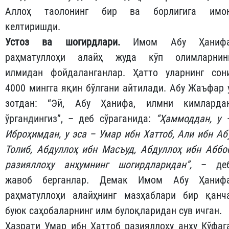
Аллоҳ таолонинг бир ва борлигига имо
келтиришди.
Устоз ва шогирдлари.
Имом Абу Ҳаниф
раҳматуллоҳи алайҳ жуда кўп олимларнин
илмидан фойдаланганлар. Ҳатто уларнинг сон
4000 мингга яқин бўлгани айтилади. Абу Жаъфар 
зотдан: “Эй, Абу Ҳанифа, илмни кимларда
ўргандингиз”, – деб сўраганида:
“Ҳаммоддан, у 
Иброҳимдан, у эса – Умар ибн Хаттоб, Али ибн Аб
Толиб, Абдуллоҳ ибн Масъуд, Абдуллоҳ ибн Аббо
разияллоҳу анҳумнинг шогирдларидан”,
– де
жавоб берганлар. Демак Имом Абу Ҳаниф
раҳматуллоҳи алайҳнинг мазҳаблари бир қанч
буюк саҳобаларнинг илм булоқларидан сув ичган.
Ҳазрати Умар ибн Хаттоб разияллоҳу анҳу Кўфаг