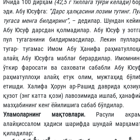
Ичида 100 дирҳам
(42,5 г тиллага тўғри келади)
бо
эди. Абу Юсуфга:
“Дарс ҳалқасини лозим тутинг. Пу
тугаса менга билдиринг”,
– дедилар. Шундан кейи
Абу Юсуф дарсдан қолмадилар. Абу Юсуф у зотг
пул тугаганини билдирмасдилар. Лекин пуллар
тугар- тугамас Имом Абу Ҳанифа раҳматуллоҳ
алайҳ Абу Юсуфга маблағ берардилар. Имомнин
ўткир фаросати ва саховати сабабли Абу Юсу
раҳматуллоҳи алайҳ етук олим, мужтаҳид бўли
етишди. Халифа Ҳорун ар-Рашид даврида қозиу
қузот (энг катта қози) лавозимида ишлаб, ҳанафи
мазҳабининг кенг ёйилишига сабаб бўлдилар.
Уламоларнинг мақтовлари.
Расули акра
алайҳиссалом ҳадиси шарифда шундай марҳама
қиладилар: