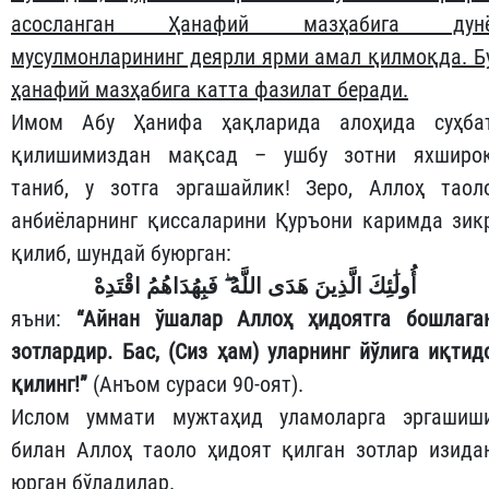
асосланган Ҳанафий мазҳабига дун
мусулмонларининг деярли ярми амал қилмоқда. Б
ҳанафий мазҳабига катта фазилат беради.
Имом Абу Ҳанифа ҳақларида алоҳида суҳба
қилишимиздан мақсад – ушбу зотни яхширо
таниб, у зотга эргашайлик! Зеро, Аллоҳ таол
анбиёларнинг қиссаларини Қуръони каримда зик
қилиб, шундай буюрган:
أُولَٰئِكَ الَّذِينَ هَدَى اللَّهُ ۖ فَبِهُدَاهُمُ اقْتَدِهْ
яъни:
“Айнан ўшалар Аллоҳ ҳидоятга бошлага
зотлардир. Бас, (Сиз ҳам) уларнинг йўлига иқтид
қилинг!”
(Анъом сураси 90-оят).
Ислом уммати мужтаҳид уламоларга эргашиш
билан Аллоҳ таоло ҳидоят қилган зотлар изида
юрган бўладилар.