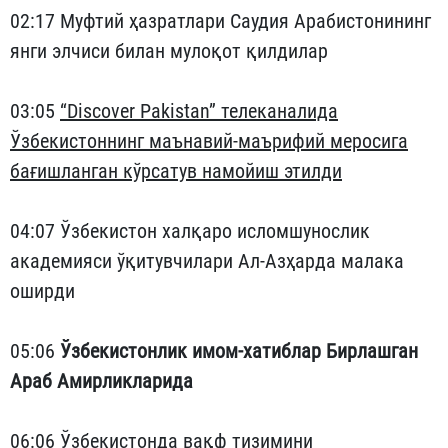
02:17 Муфтий ҳазратлари Саудия Арабистонининг
янги элчиси билан мулоқот қилдилар
03:05
“Discover Pakistan” телеканалида
Ўзбекистоннинг маънавий-маърифий меросига
бағишланган кўрсатув намойиш этилди
04:07 Ўзбекистон халқаро исломшунослик
академияси ўқитувчилари Ал-Азҳарда малака
оширди
05:06
Ўзбекистонлик имом-хатиблар Бирлашган
Араб Амирликларида
06:06
Ўзбекистонда вақф тизимини