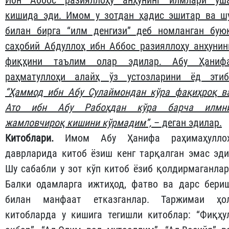
Ибн Аббос разияллоҳу анҳунинг илмлари ўш
кишида эди. Имом у зотдан ҳадис эшитар ва ш
билан бирга “илм денгизи” деб номланган бую
саҳобий Абдуллоҳ ибн Аббос разияллоҳу анҳунин
фиқҳини таълим олар эдилар. Абу Ҳаниф
раҳматуллоҳи алайҳ ўз устозларини ёд этиб
“Ҳаммод ибн Абу Сулаймондан кўра фақиҳроқ в
Ато ибн Абу Рабоҳдан кўра барча илмн
жамловчироқ кишини кўрмадим”,
– деган эдилар.
Китоблари.
Имом Абу Ҳанифа раҳимаҳулло
даврларида китоб ёзиш кенг тарқалган эмас эди
Шу сабабли у зот кўп китоб ёзиб қолдирмаганлар
Балки одамларга ижтиҳод, фатво ва дарс бери
билан манфаат етказганлар. Таржимаи ҳо
китобларда у кишига тегишли китоблар: “Фиқҳу