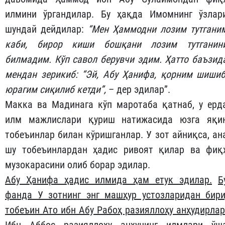
илмини ўргандилар. Бу ҳақда Имомнинг ўзлар
шундай дейдилар:
“Мен Ҳаммодни лозим тутгани
каби, бирор киши бошқани лозим тутганин
билмадим. Кўп савол берувчи эдим. Ҳатто баъзид
мендан зерикиб: “Эй, Абу Ҳанифа, қорним шишиб
юрагим сиқилиб кетди”,
– дер эдилар”.
Макка ва Мадинага кўп маротаба қатнаб, у ерд
илм мажлислари қуриш натижасида юзга яқи
тобеъинлар билан кўришганлар. У зот айниқса, ан
шу тобеъинлардан ҳадис ривоят қилар ва фиқ
музокарасини олиб борар эдилар.
Абу Ҳанифа ҳадис илмида ҳам етук эдилар.
Б
фанда У зотнинг энг машҳур устозларидан бири
тобеъин Ато ибн Абу Рабоҳ разияллоҳу анҳудирлар