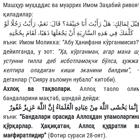
Машҳур муҳаддис ва муаррих Имом Заҳабий ривоя
қиладилар:
ِيْلَ لِمَالِكٍ: هَلْ رَأَيْتَ أَبَا حَنِيْفَةَ؟ قَالَ: نَعَمْ، رَأَيْتُ رَجُلًا لَوْ
كَلَّمَكَ فِي هَذِهِ السَّارِيَةِ أَنْ يَجْعَلَهَا ذَهَبًا، لَقَامَ بِحُجَّتِهِ
яъни: Имом Моликка: “Абу Ҳанифани кўрганмисиз?
дейилганда, у зот:
“Ҳа, кўрганман, агар мана ш
устунни тилла деб исботламоқчи бўлса, ҳужжа
келтира оладиган киши эканини билдим”,
деганлар (“Сияру аъломун нубало” китоби).
Ахлоқ ва
тақволари.
Аллоҳ таоло оли
бандаларини мақтаб, шундай дейди:
إِنَّمَا يَخْشَى اللَّهَ مِنْ عِبَادِهِ الْعُلَمَاءُ إِنَّ اللَّهَ عَزِيزٌ غَفُورٌ
яъни:
“Бандалари орасида Аллоҳдан уламоларгин
қўрқарлар. Ҳақиқатан, Аллоҳ қудратли в
мағфиратлидир”
(Фотир сураси 28-оят).