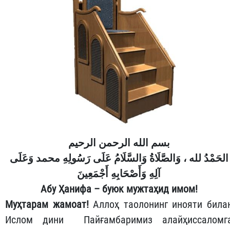
بسم الله الرحمن الرحيم
الحَمْدُ لله ، وَالصَّلَاةُ وَالسَّلَامُ عَلَى رَسُولِهِ
محمد
وَعَلَى
آلِهِ وَأَصْحَابِهِ أَجْمَعِينَ
Абу Ҳанифа – буюк мужтаҳид имом!
Муҳтарам жамоат!
Аллоҳ таолонинг инояти била
Ислом дини Пайғамбаримиз алайҳиссаломг