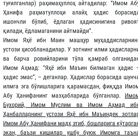
туғилганлар) раҳимаҳуллоҳ айтадилар: “Имом Аб
Ҳанифа раҳматуллоҳи алайҳ ҳадис борасид
ишончли бўлиб, ёдлаган ҳадисинигина ривоя
қилади, ёдламаганини айтмайди”.
Имом Яҳё ибн Маин машҳур муҳаддисларнин
устози ҳисобланадилар. У зотнинг илми ҳадисларн
ва барча ровийларини тўла қамраб олганида
Имом Аҳмад: “Яҳё ибн Маъин билмаган ҳадис 
ҳадис эмас”, – деганлар. Ҳадислар борасида шунч
илмга эга бўлишларига қарамасдан, фиқҳда Имо
Абу Ҳанифанинг мазҳабларида бўлганлар.
Имо
Бухорий, Имом Муслим ва Имом Аҳмад иб
Ҳанбалларнинг устози Яҳё ибн Маъиндек зотла
Имом Абу Ҳанифани мадҳ этиб, бошларига кўтарга
экан, баъзи кишилар ушбу буюк Имомга таън