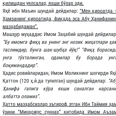
қилишдан уялсалар, яхши бўлар эди.
Яҳё ибн Маъин шундай дейдилар:
“Мен қироатда 
Ҳамзанинг қироатида, фиқҳда эса Абу Ҳанифанин
мазҳабидаман”.
Машҳур муҳаддис Имом Заҳабий шундай дейдилар
“Бу имомга фиқҳ ва унинг энг нозик жиҳатлари ҳа
таслимдир, бунга шак-шубҳа йўқ!” “Фиқҳ борасид
унга тўхталинган, одамлар бу борада унг
боқимандадир”.
Ҳадис ровийларидан, Имом Моликнинг шогирди Яҳ
Қаттон (120 ҳ.й.да туғилган) шундай дейдилар:
“Аб
Ҳанифа гапига кўра яхши саналган нарсани
албатта оламиз”.
Ҳатто мазҳабсизлар эътироф этган Ибн Таймия ҳа
ўзини “Минҳожус суннаҳ” китобида Имом Аъза