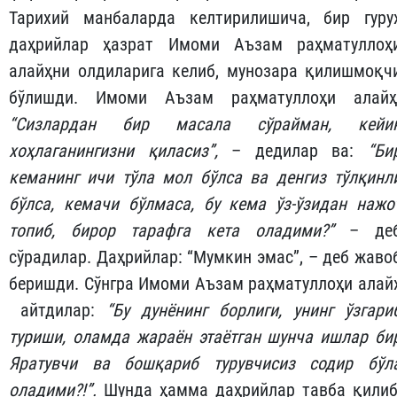
Тарихий манбаларда келтирилишича, бир гуру
даҳрийлар ҳазрат Имоми Аъзам раҳматуллоҳ
алайҳни олдиларига келиб, мунозара қилишмоқч
бўлишди. Имоми Аъзам раҳматуллоҳи алайҳ
“Сизлардан бир масала сўрайман, кейи
хоҳлаганингизни қиласиз”,
– дедилар ва:
“Би
кеманинг ичи тўла мол бўлса ва денгиз тўлқинл
бўлса, кемачи бўлмаса, бу кема ўз-ўзидан нажо
топиб, бирор тарафга кета оладими?”
– де
сўрадилар. Даҳрийлар: “Мумкин эмас”, – деб жаво
беришди. Сўнгра Имоми Аъзам раҳматуллоҳи алай
айтдилар:
“Бу дунёнинг борлиги, унинг ўзгари
туриши, оламда жараён этаётган шунча ишлар би
Яратувчи ва бошқариб турувчисиз содир бўл
оладими?!”.
Шунда ҳамма даҳрийлар тавба қилиб