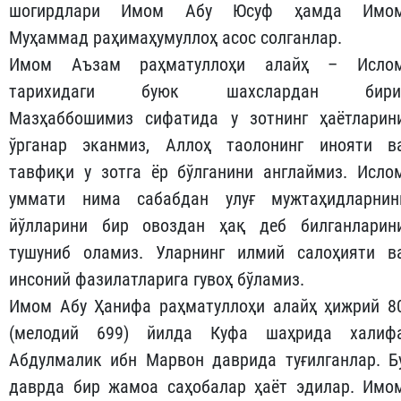
шогирдлари Имом Абу Юсуф ҳамда Имо
Муҳаммад раҳимаҳумуллоҳ асос солганлар.
Имом Аъзам раҳматуллоҳи алайҳ – Исло
тарихидаги буюк шахслардан бири
Мазҳаббошимиз сифатида у зотнинг ҳаётларин
ўрганар эканмиз, Аллоҳ таолонинг инояти в
тавфиқи у зотга ёр бўлганини англаймиз. Исло
уммати нима сабабдан улуғ мужтаҳидларнин
йўлларини бир овоздан ҳақ деб билганларин
тушуниб оламиз. Уларнинг илмий салоҳияти в
инсоний фазилатларига гувоҳ бўламиз.
Имом Абу Ҳанифа раҳматуллоҳи алайҳ ҳижрий 8
(мелодий 699) йилда Куфа шаҳрида халиф
Абдулмалик ибн Марвон даврида туғилганлар. Б
даврда бир жамоа саҳобалар ҳаёт эдилар. Имо