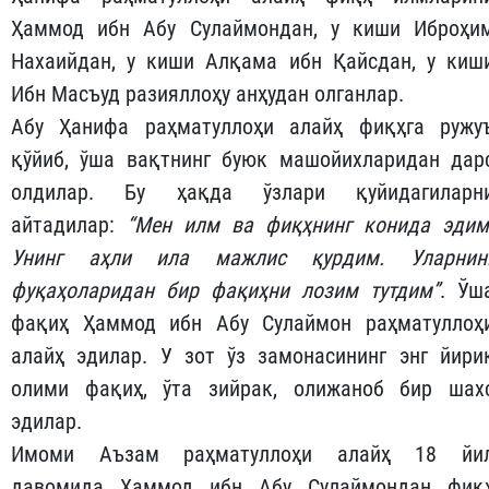
Ҳаммод ибн Абу Сулаймондан, у киши Иброҳи
Нахаийдан, у киши Алқама ибн Қайсдан, у киш
Ибн Масъуд разияллоҳу анҳудан олганлар.
Абу Ҳанифа раҳматуллоҳи алайҳ фиқҳга ружу
қўйиб, ўша вақтнинг буюк машойихларидан дар
олдилар. Бу ҳақда ўзлари қуйидагиларн
айтадилар:
“Мен илм ва фиқҳнинг конида эдим
Унинг аҳли ила мажлис қурдим. Уларнин
фуқаҳоларидан бир фақиҳни лозим тутдим”
. Ўш
фақиҳ Ҳаммод ибн Абу Сулаймон раҳматуллоҳ
алайҳ эдилар. У зот ўз замонасининг энг йири
олими фақиҳ, ўта зийрак, олижаноб бир шах
эдилар.
Имоми Аъзам раҳматуллоҳи алайҳ 18 йи
давомида Ҳаммод ибн Абу Сулаймондан фиқ