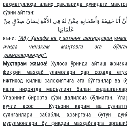
раҳматуллоҳи алайҳ ҳақларида қуйидаги мақто
сўзни айтган:
َنَّ أَبَا حَنِيفَةَ وَأَصْحَابِهِ مِمَّنْ لَهُ فِي الأُمَّةِ لِسَانُ صِدْقٍ مِنْ
عُلَمَائِهَا
яъни:
“Абу Ҳанифа ва у зотнинг шогирдлари умма
ичида чинакам мақтовга эга бўлга
уламолардандир”.
Муҳтарам жамоа!
Хулоса ўрнида айтиш жоизки
фиқҳий мазҳаб уламолари ҳар соҳада етук
ижтиҳод қилиш салоҳиятига эга бўлганлар ва б
ишга ниҳоятда масъулият билан ёндашганлар
Уларнинг бирорта сўзи далилсиз бўлмаган. Ула
кучли асос – Қуръони карим ва суннатг
суянганлари сабабли, ҳозиргача бутун дун
мусулмонлари бу фиқҳий мазҳабларга эргаши