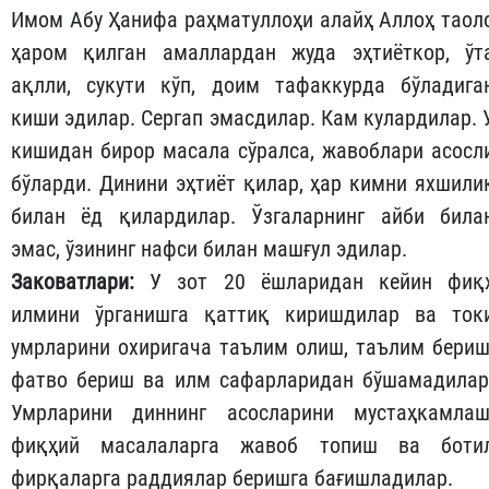
Имом Абу Ҳанифа раҳматуллоҳи алайҳ Аллоҳ таол
ҳаром қилган амаллардан жуда эҳтиёткор, ўт
ақлли, сукути кўп, доим тафаккурда бўладига
киши эдилар. Сергап эмасдилар. Кам кулардилар. 
кишидан бирор масала сўралса, жавоблари асосл
бўларди. Динини эҳтиёт қилар, ҳар кимни яхшили
билан ёд қилардилар. Ўзгаларнинг айби била
эмас, ўзининг нафси билан машғул эдилар.
Заковатлари:
У зот 20 ёшларидан кейин фиқ
илмини ўрганишга қаттиқ киришдилар ва ток
умрларини охиригача таълим олиш, таълим бериш
фатво бериш ва илм сафарларидан бўшамадилар
Умрларини диннинг асосларини мустаҳкамлаш
фиқҳий масалаларга жавоб топиш ва боти
фирқаларга раддиялар беришга бағишладилар.