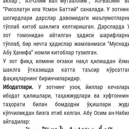
акбар”, “Ал-Олим вал мутааллим”, “Ал-Васийя” в
“Рисолатун ила Усмон Баттий” саналади. У зотнин
шогирдлари дарслар давомидаги маълумотларн
тўплаб китоб шаклига келтиришган. Дарсларда 
зот томонидан айтилган ҳадиси шарифларн
тўплаб, бир нечта ҳадислар жамланмаси “Муснад
Абу Ҳанифа” номли китоблар тузилган.
У зот фиқҳ илмини оғзаки нақл қилишдан ёзм
шаклга ўтказишда катта таъсир кўрсатга
фақиҳларнинг биринчиларидир.
Ибодатлари.
У зотнинг узоқ йиллар кечалар
ибодат қилишлари, таҳажжудлари ва хуфтоннин
таҳорати билан бомдодни ўқишлари жуд
кўпчиликдан бизга етиб келган. Абу Осим ан-Наби
айтадилар: