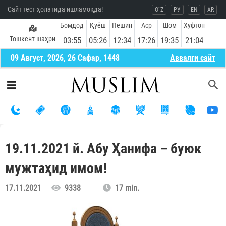
Сайт тест ҳолатида ишламоқда!
O`Z
РУ
EN
AR
Бомдод
Қуёш
Пешин
Аср
Шом
Хуфтон
Тошкент шаҳри
03:55
05:26
12:34
17:26
19:35
21:04
09 Август, 2026, 26 Сафар, 1448
Aввалги сайт
19.11.2021 й. Абу Ҳанифа – буюк
мужтаҳид имом!
17.11.2021
9338
17 min.