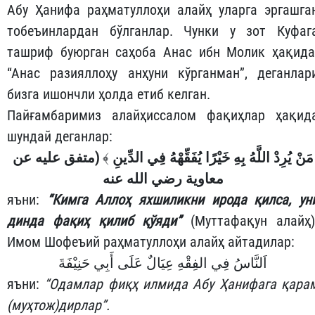
Абу Ҳанифа раҳматуллоҳи алайҳ уларга эргашга
тобеъинлардан бўлганлар. Чунки у зот Куфаг
ташриф буюрган саҳоба Анас ибн Молик ҳақида
“Анас разияллоҳу анҳуни кўрганман”, деганлар
бизга ишончли ҳолда етиб келган.
Пайғамбаримиз алайҳиссалом фақиҳлар ҳақид
шундай деганлар:
(متفق عليه عن
﴾
مَنْ يُرِدْ اللَّهُ بِهِ خَيْرًا يُفَقِّهْهُ فِي الدِّينِ
معاوية رضي الله عنه
яъни:
“Кимга Аллоҳ яхшиликни ирода қилса, ун
динда фақиҳ қилиб қўяди”
(Муттафақун алайҳ)
Имом Шофеъий раҳматуллоҳи алайҳ айтадилар:
اَلنَّاسُ فِي الفِقْهِ عِيَالٌ عَلَى أَبِي حَنِيْفَةَ
яъни:
“Одамлар фиқҳ илмида Абу Ҳанифага қара
(муҳтож)дирлар”.