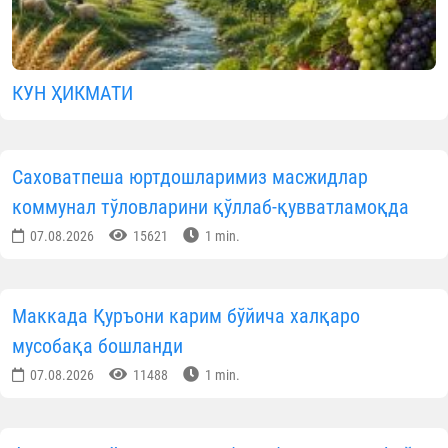
КУН ҲИКМАТИ
Саховатпеша юртдошларимиз масжидлар
коммунал тўловларини қўллаб-қувватламоқда
07.08.2026
15621
1 min.
Маккада Қуръони карим бўйича халқаро
мусобақа бошланди
07.08.2026
11488
1 min.