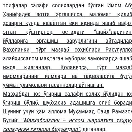
тоифалар салафи солиҳлардан бўлган Имом Аб
Ҳанифадек зотга эргашилса, маломат қилиб
ҳозирги кунда яшаётган ёки яқинда яшаб вафо
этган қўштирноқ остидаги “шайх”ларинин
йўлларига эргашиш зарурлигини айтадилар
Ваҳоланки, тўрт мазҳаб соҳиблари Расулулло
алайҳиссалом мақтаган муборак замонларда яшаб
ижод қилганлар. Қолаверса, тўрт мазҳа
имомларининг илмлари ва тақволарига буту
уммат уламолари тасаннолар айтишган.
Мазҳабдан юз ўгириш салафи солиҳ йўлидан ю
ўгириш бўлиб, шубҳасиз адашишга олиб боради
Шунинг учун ҳам аллома Муҳаммад Саид Рамазо
Бутий:
“Мазҳабсизлик – ислом шариатига таҳди
соладиган хатарли бидъатдир”
,
деганлар.