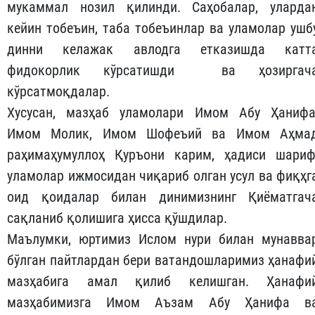
мукаммал нозил қилинди. Саҳобалар, уларда
кейин тобеъин, таба тобеъинлар ва уламолар ушб
динни келажак авлодга етказишда катт
фидокорлик кўрсатишди ва ҳозиргач
кўрсатмоқдалар.
Хусусан, мазҳаб уламолари Имом Абу Ҳанифа
Имом Молик, Имом Шофеъий ва Имом Аҳма
раҳимаҳумуллоҳ Қуръони карим, ҳадиси шариф
уламолар ижмосидан чиқариб олган усул ва фиқҳг
оид қоидалар билан динимизнинг Қиёматгач
сақланиб қолишига ҳисса қўшдилар.
Маълумки, юртимиз Ислом нури билан мунавва
бўлган пайтлардан бери ватандошларимиз ҳанафи
мазҳабига амал қилиб келишган. Ҳанафи
мазҳабимизга Имом Аъзам Абу Ҳанифа в