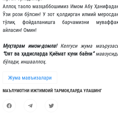
Аллоҳ таоло мазҳаббошимиз Имом Абу Ҳанифада
Ўзи рози бўлсин! У зот қолдирган илмий меросда
тўлиқ фойдаланишга барчамизни муваффа
айласин! Омин!
Муҳтарам имом-домла!
Келгуси жума маърузас
“
Оят ва ҳадисларда Қиёмат куни баёни
”
мавзусид
бўлади, иншааллоҳ
.
Жума мавъизалари
МАЪЛУМОТНИ ИЖТИМОИЙ ТАРМОҚЛАРДА УЛАШИНГ