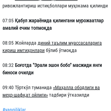
ривожлантириш истиқболлари муҳокама қилинди
07:05
Қабул жараёнида қилингани мурожаатлар
амалий ечим топмоқда
08:05 Жойларда
диний таълим муассасаларига
кириш имтиҳонлари
бўлиб ўтмоқда
08:32
Боғотда "Эрали эшон бобо" масжиди янги
биноси очилди
09:40 Тўрткўл туманида
«Маҳалла ободлиги ва
меҳр-шафқат ойлиги»
тадбири ўтказилди
#yangiliklar