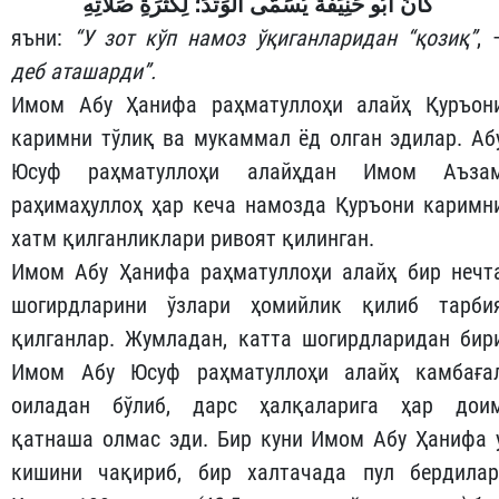
ك
انَ أَبُو حَنِيَفَةَ يُسَمَّى الْوَتَدَ؛ لِكَثْرَةِ صَلاَتِهِ
яъни:
“У зот кўп намоз ўқиганларидан “қозиқ”
, 
деб аташарди”.
Имом Абу Ҳанифа раҳматуллоҳи алайҳ Қуръон
каримни тўлиқ ва мукаммал ёд олган эдилар. Аб
Юсуф раҳматуллоҳи алайҳдан Имом Аъза
раҳимаҳуллоҳ ҳар кеча намозда Қуръони каримн
хатм қилганликлари ривоят қилинган.
Имом Абу Ҳанифа раҳматуллоҳи алайҳ бир нечт
шогирдларини ўзлари ҳомийлик қилиб тарби
қилганлар. Жумладан, катта шогирдларидан бир
Имом Абу Юсуф раҳматуллоҳи алайҳ камбаға
оиладан бўлиб, дарс ҳалқаларига ҳар дои
қатнаша олмас эди. Бир куни Имом Абу Ҳанифа 
кишини чақириб, бир халтачада пул бердилар