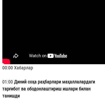
00:00 Хабарлар
01:00
Диний соҳа раҳбарлари маҳаллалардаги
тарғибот ва ободонлаштириш ишлари билан
танишди