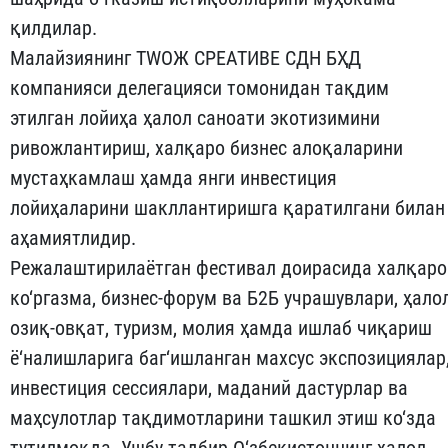
қилдилар.
Малайзиянинг ТWОЖ CРEАТИВE СДН БҲД
компанияси делегацияси томонидан тақдим
этилган лойиҳа ҳалол саноати экотизимини
ривожлантириш, халқаро бизнес алоқаларини
мустаҳкамлаш ҳамда янги инвестиция
лойиҳаларини шакллантиришга қаратилгани билан
аҳамиятлидир.
Режалаштирилаётган фестивал доирасида халқаро
ко‘ргазма, бизнес-форум ва Б2Б учрашувлари, ҳало
озиқ-овқат, туризм, молия ҳамда ишлаб чиқариш
ё‘налишларига баг‘ишланган махсус экспозициялар
инвестиция сессиялари, маданий дастурлар ва
маҳсулотлар тақдимотларини ташкил этиш ко‘зда