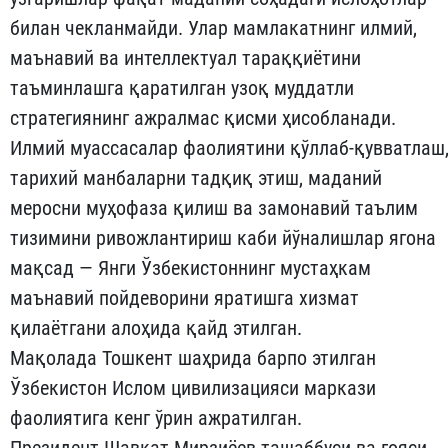
билан чекланмайди. Улар мамлакатнинг илмий,
маънавий ва интеллектуал тараққиётини
таъминлашга қаратилган узоқ муддатли
стратегиянинг ажралмас қисми ҳисобланади.
Илмий муассасалар фаолиятини қўллаб-қувватлаш
тарихий манбаларни тадқиқ этиш, маданий
меросни муҳофаза қилиш ва замонавий таълим
тизимини ривожлантириш каби йўналишлар ягона
мақсад — Янги Ўзбекистоннинг мустаҳкам
маънавий пойдеворини яратишга хизмат
қилаётгани алоҳида қайд этилган.
Мақолада Тошкент шаҳрида барпо этилган
Ўзбекистон Ислом цивилизацияси маркази
фаолиятига кенг ўрин ажратилган.