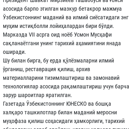
Президент Шавкат Мирзиёев ташаббуси ва ғояси
асосида барпо этилган мазкур бетакрор мажмуа
Ўзбекистоннинг маданий ва илмий сиёсатидаги энг
муҳим истиқболли лойиҳалардан бири бўлди.
Марказда VII асрга оид ноёб Усмон Мусҳафи
сақланаётгани унинг тарихий аҳамиятини янада
оширади.
Шу билан бирга, бу ерда қўлёзмаларни илмий
ўрганиш, реставрация қилиш, архив
материалларини тизимлаштириш ва замонавий
технологиялар асосида рақамлаштириш учун барч
зарур шароитлар яратилган.
Газетада Ўзбекистоннинг ЮНЕСКО ва бошқа
халқаро ташкилотлар билан маданий меросни
муҳофаза қилиш соҳасидаги ҳамкорлиги, тарихий