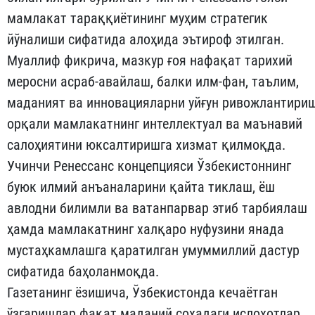
мамлакат тараққиётининг муҳим стратегик
йўналиши сифатида алоҳида эътироф этилган.
Муаллиф фикрича, мазкур ғоя нафақат тарихий
меросни асраб-авайлаш, балки илм-фан, таълим,
маданият ва инновацияларни уйғун ривожлантири
орқали мамлакатнинг интеллектуал ва маънавий
салоҳиятини юксалтиришга хизмат қилмоқда.
Учинчи Ренессанс концепцияси Ўзбекистоннинг
буюк илмий анъаналарини қайта тиклаш, ёш
авлодни билимли ва ватанпарвар этиб тарбиялаш
ҳамда мамлакатнинг халқаро нуфузини янада
мустаҳкамлашга қаратилган умуммиллий дастур
сифатида баҳоланмоқда.
Газетанинг ёзишича, Ўзбекистонда кечаётган
ўзгаришлар фақат маданий соҳадаги ислоҳотлар