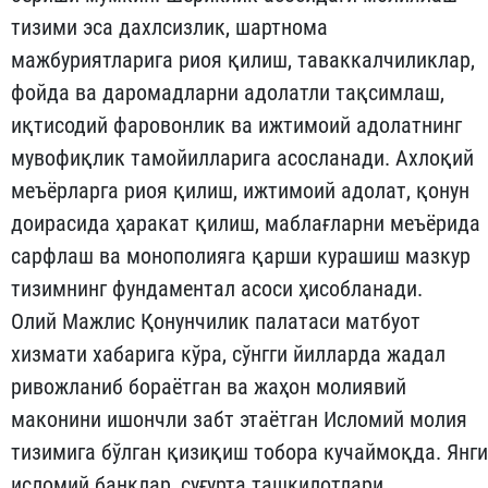
тизими эса дахлсизлик, шартнома
мажбуриятларига риоя қилиш, таваккалчиликлар,
фойда ва даромадларни адолатли тақсимлаш,
иқтисодий фаровонлик ва ижтимоий адолатнинг
мувофиқлик тамойилларига асосланади. Ахлоқий
меъёрларга риоя қилиш, ижтимоий адолат, қонун
доирасида ҳаракат қилиш, маблағларни меъёрида
сарфлаш ва монополияга қарши курашиш мазкур
тизимнинг фундаментал асоси ҳисобланади.
Олий Мажлис Қонунчилик палатаси матбуот
хизмати хабарига кўра, сўнгги йилларда жадал
ривожланиб бораётган ва жаҳон молиявий
маконини ишончли забт этаётган Исломий молия
тизимига бўлган қизиқиш тобора кучаймоқда. Янги
исломий банклар, суғурта ташкилотлари,