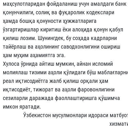
маҳсулотларидан фойдаланиш учун амалдаги банк
қонунчилиги, солиқ ва фуқаролик кодекслари
ҳамда бошқа қонуности ҳужжатларига
ўзгартиришлар киритиш ёки алоҳида қонун қабул
қилиш лозим. Шунингдек, бу соҳада кадрларни
тайёрлаш ва аҳолининг саводхонлигини ошириш
ҳам муҳим аҳамиятга эга.
Хулоса ўрнида айтиш мумкин, айнан исломий
молиялаш тизими аҳоли қўлидаги бўш маблағларн
реал иқтисодиётга жалб қилиш орқали ҳам
иқтисодиёт, тижорат ва аҳоли фаровонлигини
сезиларли даражада фаоллаштиришга қўшимча
имкон яратади.
Ўзбекистон мусулмонлари идораси матбуо
хизмат