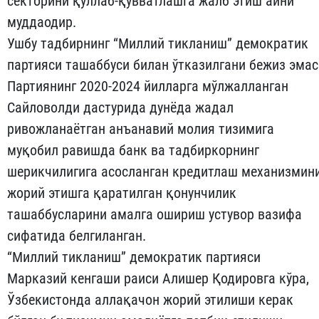
секторини қўллаб-қувватлашга жалб этиш айни
муддаодир.
Ушбу тадбирнинг “Миллий тикланиш” демократик
партияси ташаббуси билан ўтказилгани бежиз эмас
Партиянинг 2020-2024 йилларга мўлжалланган
Сайловолди дастурида дунёда жадал
ривожланаётган анъанавий молия тизимига
муқобил равишда банк ва тадбиркорнинг
шерикчилигига асосланган кредитлаш механизмин
жорий этишга қаратилган қонунчилик
ташаббусларини амалга ошириш устувор вазифа
сифатида белгиланган.
“Миллий тикланиш” демократик партияси
Марказий кенгаши раиси Алишер Қодировга кўра,
Ўзбекистонда аллақачон жорий этилиши керак