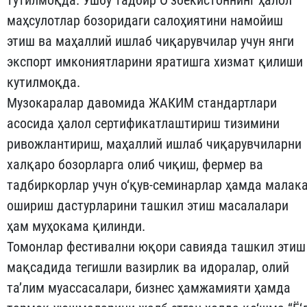
тутилмоқда. Ушбу тадбир О‘збекистоннинг ҳалол
маҳсулотлар бозоридаги салоҳиятини намойиш
этиш ва маҳаллий ишлаб чиқарувчилар учун янги
экспорт имкониятларини яратишга хизмат қилиши
кутилмоқда.
Музокаралар давомида ЖАКИМ стандартлари
асосида ҳалол сертификатлаштириш тизимини
ривожлантириш, маҳаллий ишлаб чиқарувчиларни
халқаро бозорларга олиб чиқиш, фермер ва
тадбиркорлар учун о‘қув-семинарлар ҳамда малак
ошириш дастурларини ташкил этиш масалалари
ҳам муҳокама қилинди.
Томонлар фестивални юқори савияда ташкил этиш
мақсадида тегишли вазирлик ва идоралар, олий
та’лим муассасалари, бизнес ҳамжамияти ҳамда