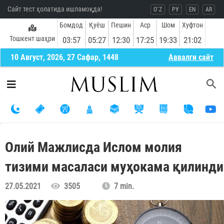
Сайт тест ҳолатида ишламоқда!
O`Z
РУ
EN
AR
Бомдод
Қуёш
Пешин
Аср
Шом
Хуфтон
Тошкент шаҳри
03:57
05:27
12:30
17:25
19:33
21:02
10 Август, 2026, 27 Сафар, 1448
Aввалги сайт
Олий Мажлисда Ислом молия
тизими масаласи муҳокама қилинди
27.05.2021
3505
7 min.