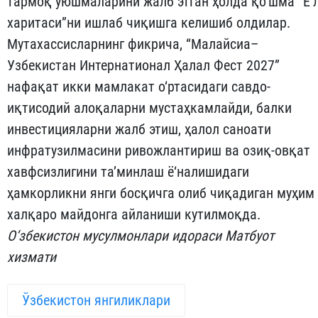
тармоқ уюшмаларини жалб этган ҳолда қо‘шма “Ё‘
харитаси”ни ишлаб чиқишга келишиб олдилар.
Мутахассисларнинг фикрича, “Малайсиа–
Узбекистан Интернатионал Ҳалал Фест 2027”
нафақат икки мамлакат о‘ртасидаги савдо-
иқтисодий алоқаларни мустаҳкамлайди, балки
инвестицияларни жалб этиш, ҳалол саноати
инфратузилмасини ривожлантириш ва озиқ-овқат
хавфсизлигини та’минлаш ё‘налишидаги
ҳамкорликни янги босқичга олиб чиқадиган муҳим
халқаро майдонга айланиши кутилмоқда.
О‘збекистон мусулмонлари идораси Матбуот
хизмати
Ўзбекистон янгиликлари