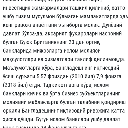
инвестиция жамғармалари ташкил қилиниб, ҳатто
ушбу тизим мусулмон бўлмаган мамлакатларда ҳа
кенг ривожланаётгани эътиборга молик. Дунёвий
давлат бўлса-да, аксарият фуқаролари насроний
бўлган Буюк Британиянинг 20 дан ортиқ
банкларида мижозларга ислом молияси
маҳсулотлари ва хизматлари таклиф қилинмоқда.
Маълумотларга кўра, Бангладешнинг иқтисодий
ўсиш суръати 5,57 фоиздан (2010 йил) 7,9 фоизга
(2018 йил) етди. Тадқиқотларга кўра, ислом
банклари кичик ва ўрта бизнес субъектларининг
молиявий маблағларга бўлган талабини қондириш
орқали Бангладешнинг иқтисодий ривожига катта
ҳисса қўшди. Бугун ислом банклари ушбу давлат
банк тизимида 24 фоиз улушга эга.