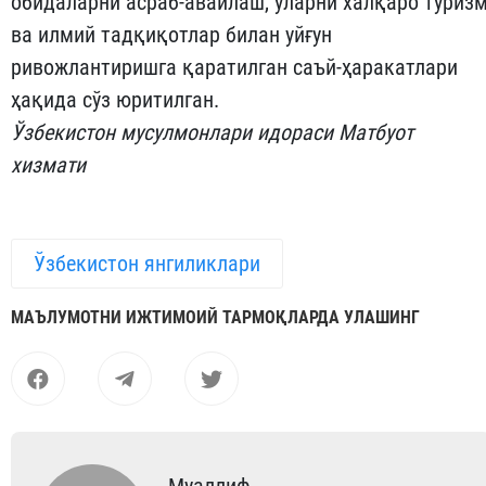
обидаларни асраб-авайлаш, уларни халқаро туриз
ва илмий тадқиқотлар билан уйғун
ривожлантиришга қаратилган саъй-ҳаракатлари
ҳақида сўз юритилган.
Ўзбекистон мусулмонлари идораси Матбуот
хизмати
Ўзбекистон янгиликлари
МАЪЛУМОТНИ ИЖТИМОИЙ ТАРМОҚЛАРДА УЛАШИНГ