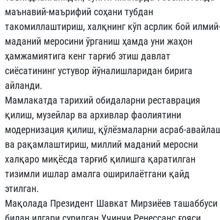
маънавий-маърифий соҳани тубдан
такомиллаштириш, халқнинг кўп асрлик бой илмий
маданий меросини ўрганиш ҳамда уни жаҳон
ҳамжамиятига кенг тарғиб этиш давлат
сиёсатининг устувор йўналишларидан бирига
айланди.
Мамлакатда тарихий обидаларни реставрация
қилиш, музейлар ва архивлар фаолиятини
модернизация қилиш, қўлёзмаларни асраб-авайла
ва рақамлаштириш, миллий маданий меросни
халқаро миқёсда тарғиб қилишга қаратилган
тизимли ишлар амалга оширилаётгани қайд
этилган.
Мақолада Президент Шавкат Мирзиёев ташаббуси
билан илгари сурилган Учинчи Ренессанс ғояси