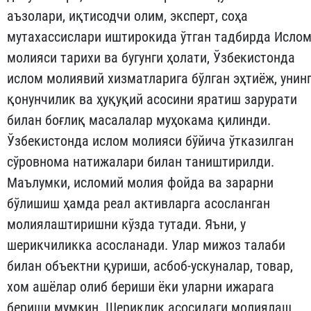
аъзолари, иқтисодчи олим, эксперт, соҳа
мутахассислари иштирокида ўтган тадбирда Исло
молияси тарихи ва бугунги ҳолати, Ўзбекистонда
ислом молиявий хизматларига бўлган эҳтиёж, унин
қонунчилик ва ҳуқуқий асосини яратиш зарурати
билан боғлиқ масалалар муҳокама қилинди.
Ўзбекистонда ислом молияси бўйича ўтказилган
сўровнома натижалари билан таништирилди.
Маълумки, исломий молия фойда ва зарарни
бўлишиш ҳамда реал активларга асосланган
молиялаштиришни кўзда тутади. Яъни, у
шерикчиликка асосланади. Улар мижоз талаби
билан объектни қуриши, асбоб-ускуналар, товар,
хом ашёлар олиб бериши ёки уларни ижарага
бериши мумкин. Шериклик асосидаги молиялаш