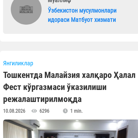
Муаллиф
Ўзбекистон мусулмонлари
идораси Матбуот хизмати
Янгиликлар
Тошкентда Малайзия халқаро Ҳалал
Фест кўргазмаси ўказилиши
режалаштирилмоқда
10.08.2026
6296
1 min.