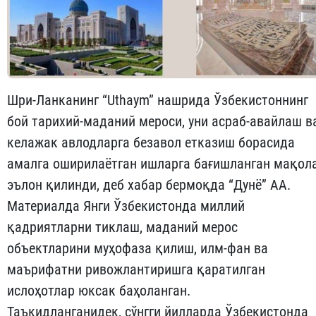
Шри-Ланканинг “Uthaym” нашрида Ўзбекистоннинг
бой тарихий-маданий мероси, уни асраб-авайлаш в
келажак авлодларга безавол етказиш борасида
амалга оширилаётган ишларга бағишланган мақол
эълон қилинди, деб хабар бермоқда “Дунё” АА.
Материалда Янги Ўзбекистонда миллий
қадриятларни тиклаш, маданий мерос
объектларини муҳофаза қилиш, илм-фан ва
маърифатни ривожлантиришга қаратилган
ислоҳотлар юксак баҳоланган.
Таъкидланганидек, сўнгги йилларда Ўзбекистонда