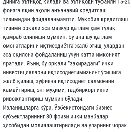
динига эътиқод қилади ва эътиқоди туфайли 15-20
фоизга яқин аҳоли анъанавий кредитлаш
тизимидан фойдаланмаяпти. Муқобил кредитлаш
тизими орқали эса мазкур қатлам ҳам тўлиқ
қамраб олиниши мумкин. Бу ана шу қатлам
омонатларини иқтисодиётга жалб этиш, улардан
эса оқилона фойдаланиш учун катта имконият
яратади. Яъни, бу орқали “заҳирадаги” ички
инвестицияларни иқтисодиётимизнинг ўсишига
жалб қилиш, хуфиёна иқтисодиёт салмоғини
камайтириш, энг муҳими, тадбиркорликни
ривожлантириш мумкин бўлади.
Изланишларга кўра, Ўзбекистондаги бизнес
субъектларининг 80 фоизи ички манбалар
ҳисобидан молиялаштирилади ва уларнинг чорак