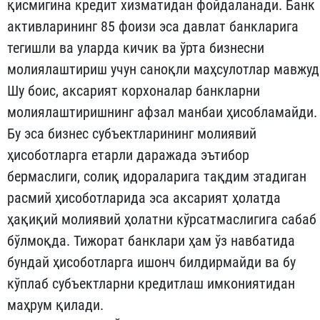
қисмигина кредит хизматидан фойдаланади. Банк
активларининг 85 фоизи эса давлат банкларига
тегишли ва уларда кичик ва ўрта бизнесни
молиялаштириш учун саноқли маҳсулотлар мавжуд
Шу боис, аксарият корхоналар банкларни
молиялаштиришнинг афзал манбаи ҳисобламайди.
Бу эса бизнес субъектларининг молиявий
ҳисоботларга етарли даражада эътибор
бермаслиги, солиқ идораларига тақдим этадиган
расмий ҳисоботларида эса аксарият ҳолатда
ҳақиқий молиявий ҳолатни кўрсатмаслигига сабаб
бўлмоқда. Тижорат банклари ҳам ўз навбатида
бундай ҳисоботларга ишонч билдирмайди ва бу
кўплаб субъектларни кредитлаш имкониятидан
маҳрум қилади.