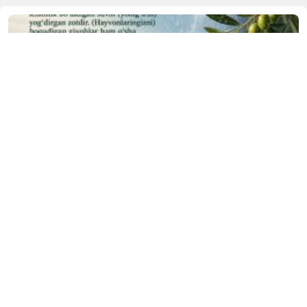
КУН ҲИКМАТИ
“Uthaym” газетаси: Маданий меросни асраш Янги