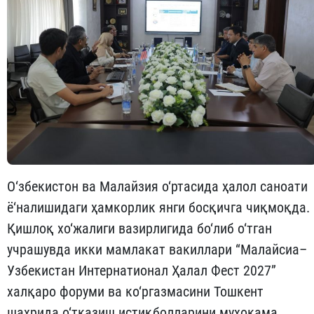
О‘збекистон ва Малайзия о‘ртасида ҳалол саноати
ё‘налишидаги ҳамкорлик янги босқичга чиқмоқда.
Қишлоқ хо‘жалиги вазирлигида бо‘либ о‘тган
учрашувда икки мамлакат вакиллари “Малайсиа–
Узбекистан Интернатионал Ҳалал Фест 2027”
халқаро форуми ва ко‘ргазмасини Тошкент
шаҳрида о‘тказиш истиқболларини муҳокама