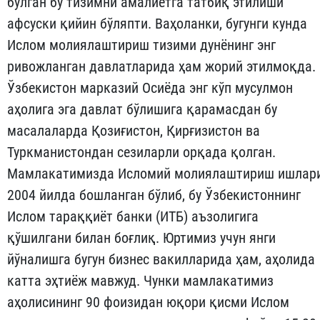
бўлган бу тизимни амалиётга татбиқ этилиши
афсуски қийин бўляпти. Ваҳоланки, бугунги кунда
Ислом молиялаштириш тизими дунёнинг энг
ривожланган давлатларида ҳам жорий этилмоқда.
Ўзбекистон марказий Осиёда энг кўп мусулмон
аҳолига эга давлат бўлишига қарамасдан бу
масалаларда Қозиғистон, Қирғизистон ва
Туркманистондан сезиларли орқада қолган.
Мамлакатимизда Исломий молиялаштириш ишлар
2004 йилда бошланган бўлиб, бу Ўзбекистоннинг
Ислом тараққиёт банки (ИТБ) аъзолигига
қўшилгани билан боғлиқ. Юртимиз учун янги
йўналишга бугун бизнес вакилларида ҳам, аҳолида
катта эҳтиёж мавжуд. Чунки мамлакатимиз
аҳолисининг 90 фоизидан юқори қисми Ислом