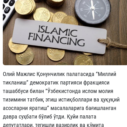
Олий Мажлис Қонунчилик палатасида “Миллий
тикланиш” демократик партияси фракцияси
ташаббуси билан “Ўзбекистонда ислом молия
тизимини татбиқ этиш истиқболлари ва ҳуқуқий
асосларни яратиш” масалаларига бағишланган
давра суҳбати бўлиб ўтди. Қуйи палата
депутатлари, тегишли вазирлик ва қўмита