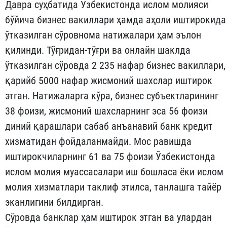
Давра суҳбатида Ўзбекистонда ислом молияси
бўйича бизнес вакиллари ҳамда аҳоли иштирокида
ўтказилган сўровнома натижалари ҳам эълон
қилинди. Тўғридан-тўғри ва онлайн шаклда
ўтказилган сўровда 2 235 нафар бизнес вакиллари,
қарийб 5000 нафар жисмоний шахслар иштирок
этган. Натижаларга кўра, бизнес субъектларининг
38 фоизи, жисмоний шахсларнинг эса 56 фоизи
диний қарашлари сабаб анъанавий банк кредит
хизматидан фойдаланмайди. Мос равишда
иштирокчиларнинг 61 ва 75 фоизи Ўзбекистонда
ислом молия муассасалари иш бошласа ёки ислом
молия хизматлари таклиф этилса, танлашга тайёр
эканлигини билдирган.
Сўровда банклар ҳам иштирок этган ва улардан