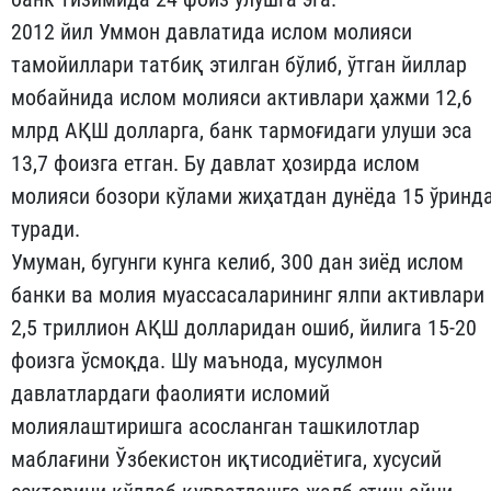
2012 йил Уммон давлатида ислом молияси
тамойиллари татбиқ этилган бўлиб, ўтган йиллар
мобайнида ислом молияси активлари ҳажми 12,6
млрд АҚШ долларга, банк тармоғидаги улуши эса
13,7 фоизга етган. Бу давлат ҳозирда ислом
молияси бозори кўлами жиҳатдан дунёда 15 ўринд
туради.
Умуман, бугунги кунга келиб, 300 дан зиёд ислом
банки ва молия муассасаларининг ялпи активлари
2,5 триллион АҚШ долларидан ошиб, йилига 15-20
фоизга ўсмоқда. Шу маънода, мусулмон
давлатлардаги фаолияти исломий
молиялаштиришга асосланган ташкилотлар
маблағини Ўзбекистон иқтисодиётига, хусусий