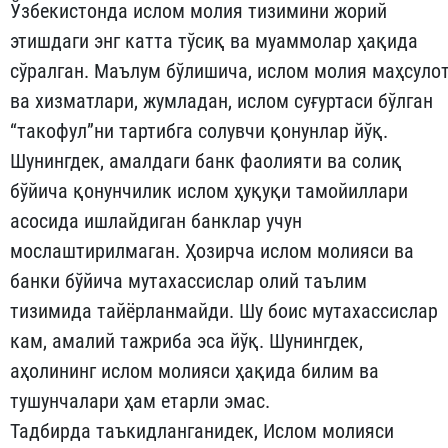
Ўзбекистонда ислом молия тизимини жорий
этишдаги энг катта тўсиқ ва муаммолар ҳақида
сўралган. Маълум бўлишича, ислом молия маҳсуло
ва хизматлари, жумладан, ислом суғуртаси бўлган
“такофул”ни тартибга солувчи қонунлар йўқ.
Шунингдек, амалдаги банк фаолияти ва солиқ
бўйича қонунчилик ислом ҳуқуқи тамойиллари
асосида ишлайдиган банклар учун
мослаштирилмаган. Ҳозирча ислом молияси ва
банки бўйича мутахассислар олий таълим
тизимида тайёрланмайди. Шу боис мутахассислар
кам, амалий тажриба эса йўқ. Шунингдек,
аҳолининг ислом молияси ҳақида билим ва
тушунчалари ҳам етарли эмас.
Тадбирда таъкидланганидек, Ислом молияси