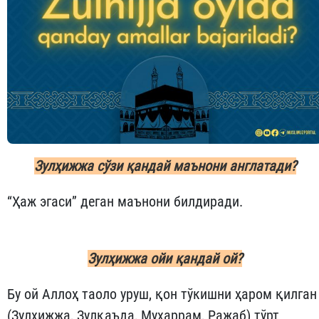
Зулҳижжа сўзи қандай маънони англатади?
“Ҳаж эгаси” деган маънони билдиради.
Зулҳижжа ойи қандай ой?
Бу ой Аллоҳ таоло уруш, қон тўкишни ҳаром қилган
(Зулҳижжа, Зулқаъда, Муҳаррам, Ражаб) тўрт