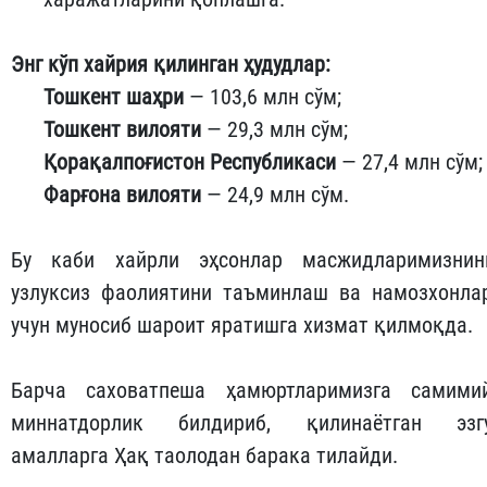
Энг кўп хайрия қилинган ҳудудлар:
Тошкент шаҳри
— 103,6 млн сўм;
Тошкент вилояти
— 29,3 млн сўм;
Қорақалпоғистон Республикаси
— 27,4 млн сўм;
Фарғона вилояти
— 24,9 млн сўм.
Бу каби хайрли эҳсонлар масжидларимизнин
узлуксиз фаолиятини таъминлаш ва намозхонла
учун муносиб шароит яратишга хизмат қилмоқда.
Барча саховатпеша ҳамюртларимизга самими
миннатдорлик билдириб, қилинаётган эзг
амалларга Ҳақ таолодан барака тилайди.