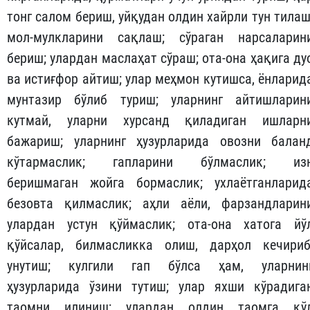
тонг салом бериш, уйқудан олдин хайрли тун тилаш
мол-мулкларини сақлаш; сўраган нарсаларин
бериш; улардан маслаҳат сўраш; ота-она ҳақига ду
ва истиғфор айтиш; улар меҳмон кутишса, ёнларид
мунтазир бўлиб туриш; уларнинг айтишларин
кутмай, уларни хурсанд қиладиган ишларн
бажариш; уларнинг ҳузурларида овозни балан
кўтармаслик; гапларини бўлмаслик; из
беришмаган жойга бормаслик; ухлаётганларид
безовта қилмаслик; аҳли аёли, фарзандларин
улардан устун қўймаслик; ота-она хатога йў
қўйсалар, билмасликка олиш, дарҳол кечириб
унутиш; кулгили гап бўлса ҳам, уларнин
ҳузурларида ўзини тутиш; улар яхши кўрадига
таомни илиниш; улардан олдин таомга қў