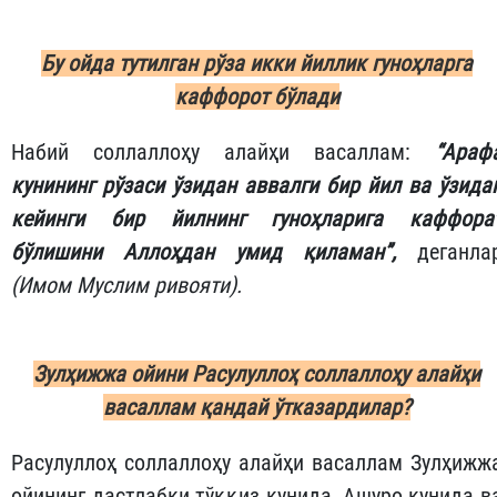
Бу ойда тутилган рўза икки йиллик
гуноҳларга
каффорот бўлади
Набий соллаллоҳу алайҳи васаллам:
“Араф
кунининг рўзаси ўзидан аввалги бир йил ва ўзида
кейинги бир йилнинг гуноҳларига каффора
бўлишини Аллоҳдан умид қиламан”,
деганла
(Имом Муслим ривояти).
Зулҳижжа ойини Расулуллоҳ соллаллоҳу алайҳи
васаллам қандай ўтказардилар?
Расулуллоҳ соллаллоҳу алайҳи васаллам Зулҳижж
ойининг дастлабки тўққиз кунида, Ашуро кунида в