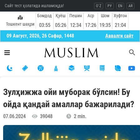
Сайт тест ҳолатида ишламоқда!
O`Z
РУ
EN
AR
Бомдод
Қуёш
Пешин
Аср
Шом
Хуфтон
Тошкент шаҳри
03:55
05:26
12:34
17:26
19:35
21:04
09 Август, 2026, 26 Сафар, 1448
Aввалги сайт
Зулҳижжа ойи муборак бўлсин! Бу
ойда қандай амаллар бажарилади?
07.06.2024
39048
2 min.