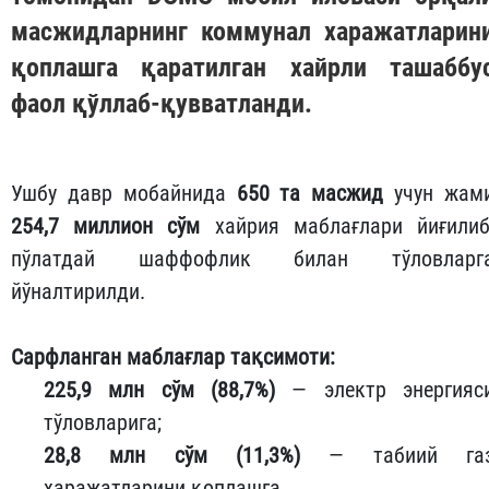
масжидларнинг коммунал харажатларин
қоплашга қаратилган хайрли ташаббу
фаол қўллаб-қувватланди.
Ушбу давр мобайнида
650 та масжид
учун жам
254,7 миллион сўм
хайрия маблағлари йиғилиб
пўлатдай шаффофлик билан тўловларг
йўналтирилди.
Сарфланган маблағлар тақсимоти:
225,9 млн сўм (88,7%)
— электр энергияс
тўловларига;
28,8 млн сўм (11,3%)
— табиий га
харажатларини қоплашга.