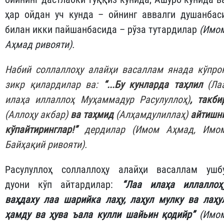
ҳар ойдан уч кунда – ойнинг аввалги душанбас
билан икки пайшанбасида – рўза тутардилар
(Имо
Аҳмад ривояти).
Набий соллаллоҳу алайҳи васаллам янада кўпро
зикр қилардилар ва:
“...Бу кунларда таҳлил
(Ла
илаҳа иллаллоҳ Муҳаммадур Расулуллоҳ)
, такби
(Аллоҳу акбар)
ва таҳмид
(Алҳамдулиллаҳ)
айтишн
кўпайтиринглар!”
дердилар
(Имом Аҳмад, Имо
Байҳақий ривояти).
Расулуллоҳ соллаллоҳу алайҳи васаллам ушб
дуони кўп айтардилар:
“
Лаа илаҳа иллаллоҳ
ваҳдаху лаа шарийка лаҳу, лаҳул мулку ва лаҳу
ҳамду ва ҳува ъала кулли шайьин қодийр
”
(Имо