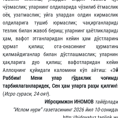
чўзмаслик; уларнинг олдиларида чўзилиб ётмаслик
оёқ узатмаслик; уйга улардан олдин кирмаслик
олдиларига тушиб юрмаслик; чақирганларид
тезлик билан жавоб бериш; уларнинг ҳаётликларид
ҳам, вафот этганларидан кейин ҳам дўстларин
ҳурмат қилиш; ота-онасининг ҳурматин
қилмайдиганлар билан дўстлашмаслик; уларнин
ҳақларига дуо қилиш; вафотларидан кейи
Аллоҳнинг қуйидаги каломини кўп айтиш: «Э
й
Раббим! Мени улар гўдаклик чоғимд
тарбиялаганларидек, Сен ҳам уларга раҳм қилгин!
(
Исро сураси, 24-оят
).
Иброҳимжон ИНОМОВ
тайёрлади
“Ислом нури” газетасининг 2026 йил 10-сонида
http://hidoyatuz.taplink.w