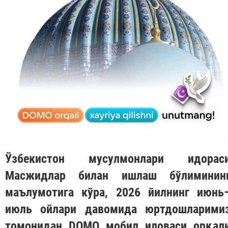
Ўзбекистон мусулмонлари идорас
Масжидлар билан ишлаш бўлиминин
маълумотига кўра, 2026 йилнинг июнь
июль ойлари давомида юртдошларими
томонидан
DOMO
мобил иловаси орқал