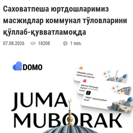
Саховатпеша юртдошларимиз
масжидлар коммунал тўловларини
қўллаб-қувватламоқда
07.08.2026
18208
1 min.