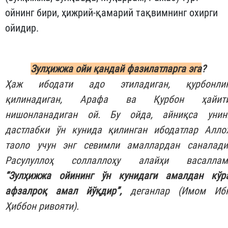
ойнинг бири, ҳижрий-қамарий тақвимнинг охирги
ойидир.
Зулҳижжа ойи қандай фазилатларга эга
?
Ҳаж ибодати адо этиладиган, қурбонли
қилинадиган, Арафа ва Қурбон ҳайит
нишонланадиган ой. Бу ойда, айниқса унин
дастлабки ўн кунида қилинган ибодатлар Алло
таоло учун энг севимли амаллардан саналади
Расулуллоҳ соллаллоҳу алайҳи васаллам
“Зулҳижжа ойининг ўн кунидаги амалдан кўр
афзалроқ амал йўқдир”,
деганлар
(Имом Иб
Ҳиббон ривояти).