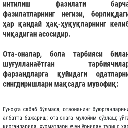
интилиш фазилати барч
фазилатларнинг негизи, борлиқдаг
ҳар қандай ҳақ-ҳуқуқларнинг кели
чиқадиган асосидир.
Ота-оналар, бола тарбияси била
шуғулланаётган тарбиячила
фарзандларга қуйидаги одатларн
сингдиришлари мақсадга мувофиқ:
Гуноҳга сабаб бўлмаса, отаонанинг буюрганларин
албатта бажариш; ота-онага мулойим сўзлаш; уйг
кирганларида, ҳурматлари учун ўрнидан туриш; ҳа