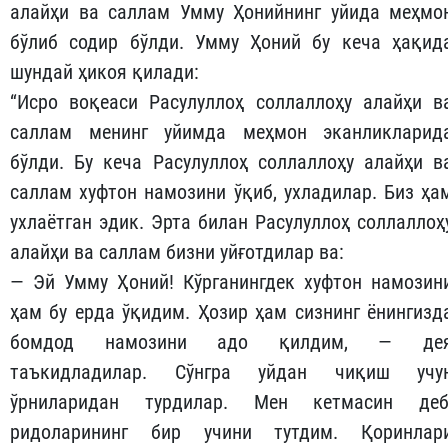
алайҳи ва саллам Умму Ҳонийнинг уйида меҳмо
бўлиб содир бўлди. Умму Ҳоний бу кеча ҳақид
шундай ҳикоя қилади:
“Исро воқеаси Расулуллоҳ соллаллоҳу алайҳи в
саллам менинг уйимда меҳмон эканликларид
бўлди. Бу кеча Расулуллоҳ соллаллоҳу алайҳи в
саллам хуфтон намозини ўқиб, ухладилар. Биз ҳа
ухлаётган эдик. Эрта билан Расулуллоҳ соллаллоҳ
алайҳи ва саллам бизни уйғотдилар ва:
— Эй Умму Ҳоний! Кўрганингдек хуфтон намозин
ҳам бу ерда ўқидим. Ҳозир ҳам сизнинг ёнингизд
бомдод намозини адо қилдим, — де
таъкидладилар. Сўнгра уйдан чиқиш учу
ўрниларидан турдилар. Мен кетмасин деб
ридоларининг бир учини тутдим. Қоринлар