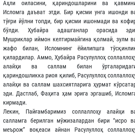
Аҳли оиласини, қариндошларини ва қавмин
Исломга даъват этди. Бир қисми унга ишонди в
тўғри йўлни топди, бир қисми ишонмади ва кофи
бўлди. Ҳубайра адашганлар орасида эди
Мушриклар иймон келтирмайгина қолмай, зулм в
жафо билан, Исломнинг ёйилипшга тўсқинли
қилардилар. Аммо, Ҳубайра Расулуллоҳ соллаллоҳ
алайҳи ва саллам билан ўрталаридаг
қариндошликка риоя қилиб, Расулуллоҳ соллаллоҳ
алайҳи ва саллам шахсиятларига ҳурмат кўрсата
эди. Дастлаб, Фаҳита ҳам эрига эргашиб, Исломг
кирмади.
Лекин, Пайғамбаримиз соллаллоҳу алайҳи в
салламга берилган мўжизалардан бири “исро в
меърож” воқеаси айнан Расулуллоҳ соллаллоҳ