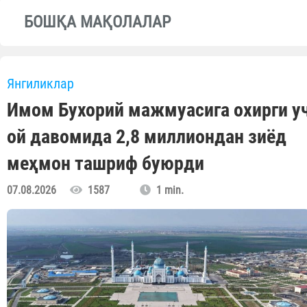
БОШҚА МАҚОЛАЛАР
Янгиликлар
Имом Бухорий мажмуасига охирги у
ой давомида 2,8 миллиондан зиёд
меҳмон ташриф буюрди
07.08.2026
1587
1 min.