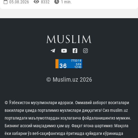
05.08.2026
8332
1 min.
© Muslim.uz 2026
© Ўзбекистон мусулмонлари идораси. Оммавий ахборот воситалари
вакиллари ҳамда порталимиз мухлислари диққатига! Сиз muslim.uz
порталидаги маълумотлардан хоҳлаганча фойдаланишингиз мумкин.
Бизнинг асосий мақсадимиз ҳам шу. Фақат ягона шартимиз: Мақола
ёки хабарни ўз веб-саҳифангизда ёритишда қуйидаги кўринишда