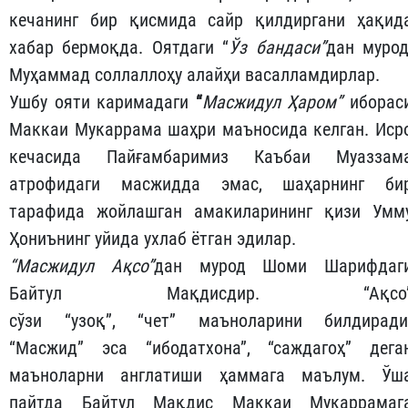
кечанинг бир қисмида сайр қилдиргани ҳақид
хабар бермоқда. Оятдаги “
Ўз бандаси”
дан мурод
Муҳаммад соллаллоҳу алайҳи васалламдирлар.
Ушбу ояти каримадаги
“
Масжидул Ҳаром”
иборас
Маккаи Мукаррама шаҳри маъносида келган. Иср
кечасида Пайғамбаримиз Каъбаи Муаззам
атрофидаги масжидда эмас, шаҳарнинг би
тарафида жойлашган амакиларининг қизи Умм
Ҳониънинг уйида ухлаб ётган эдилар.
“Масжидул Ақсо”
дан мурод Шоми Шарифдаг
Байтул Мақдисдир. “Ақсо
сўзи “узоқ”, “чет” маъноларини билдиради
“Масжид” эса “ибодатхона”, “саждагоҳ” дега
маъноларни англатиши ҳаммага маълум. Ўш
пайтда Байтул Мақдис Маккаи Мукаррамаг