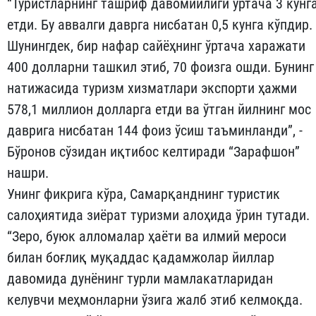
“Туристларнинг ташриф давомийлиги ўртача 3 кунг
етди. Бу аввалги даврга нисбатан 0,5 кунга кўпдир.
Шунингдек, бир нафар сайёҳнинг ўртача харажати
400 долларни ташкил этиб, 70 фоизга ошди. Бунинг
натижасида туризм хизматлари экспорти ҳажми
578,1 миллион долларга етди ва ўтган йилнинг мос
даврига нисбатан 144 фоиз ўсиш таъминланди”, -
Бўронов сўзидан иқтибос келтиради “Зарафшон”
нашри.
Унинг фикрига кўра, Самарқанднинг туристик
салоҳиятида зиёрат туризми алоҳида ўрин тутади.
“Зеро, буюк алломалар ҳаёти ва илмий мероси
билан боғлиқ муқаддас қадамжолар йиллар
давомида дунёнинг турли мамлакатларидан
келувчи меҳмонларни ўзига жалб этиб келмоқда.