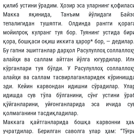
қилиб устини ўрадим. Ҳозир эса уларнинг қофилас
Макка яқинида, Танъим йўлидаги Байз
тепалигидан тушяпти. Олдинда рангги қораг
мойилроқ кулранг туя бор. Туянинг устида бир
қора, бошқаси оқиш иккита ҳарор* бор, — дедилар
Бу гапни эшитганлар дарҳол Расулуллоҳ соллаллоҳ
алайҳи ва саллам айтган йўлга югурдилар. Ил
кўрганлари туя бўлди. У Расулуллоҳ соллаллоҳ
алайҳи ва саллам тасвирлаганларидек кўринишд
эди. Кейин карвондан идишни сўрадилар. Ула
идишда сув тўла бўлганини, сўнг устини ўра
қўйганларини, уйғонганларида эса ичида су
қолмаганини тасдиқладилар.
Маккага қайтганларида бошқа карвонни ҳа
учратдилар. Берилган саволга улар ҳам: “Тўғр