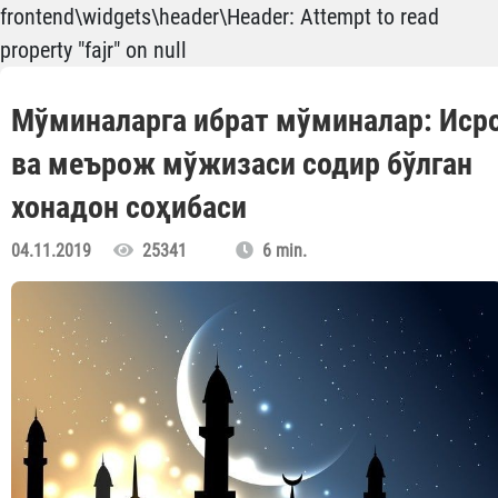
frontend\widgets\header\Header: Attempt to read
property "fajr" on null
Мўминаларга ибрат мўминалар: Иср
ва меърож мўжизаси содир бўлган
хонадон соҳибаси
04.11.2019
25341
6 min.