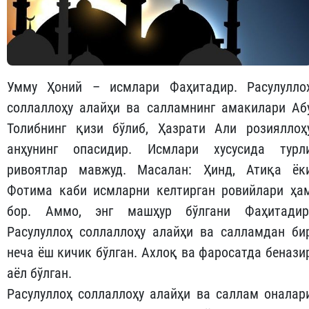
Умму Ҳоний – исмлари Фаҳитадир. Расулулло
соллаллоҳу алайҳи ва салламнинг амакилари Аб
Толибнинг қизи бўлиб, Ҳазрати Али розияллоҳ
анҳунинг опасидир. Исмлари хусусида турл
ривоятлар мавжуд. Масалан: Ҳинд, Атиқа ёк
Фотима каби исмларни келтирган ровийлари ҳа
бор. Аммо, энг машҳур бўлгани Фаҳитадир
Расулуллоҳ соллаллоҳу алайҳи ва салламдан би
неча ёш кичик бўлган. Ахлоқ ва фаросатда бенази
аёл бўлган.
Расулуллоҳ соллаллоҳу алайҳи ва саллам оналар