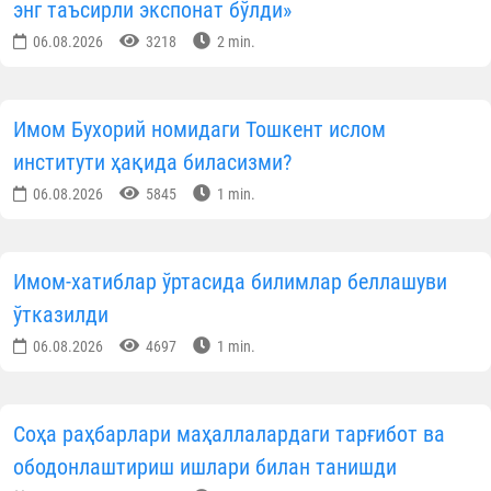
энг таъсирли экспонат бўлди»
06.08.2026
3218
2 min.
Имом Бухорий номидаги Тошкент ислом
институти ҳақида биласизми?
06.08.2026
5845
1 min.
Имом-хатиблар ўртасида билимлар беллашуви
ўтказилди
06.08.2026
4697
1 min.
Соҳа раҳбарлари маҳаллалардаги тарғибот ва
ободонлаштириш ишлари билан танишди