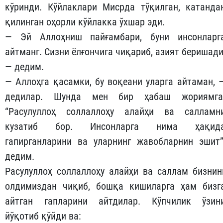
кўринди. Кўйлаклари Мисрда тўқилган, катанда
қилинган оҳорли кўйлакка ўхшар эди.
— Эй Аллоҳниш пайғамбари, буни инсонларг
айтманг. Сизни ёлғончига чиқариб, азият беришади
— дедим.
— Аллоҳга қасамки, бу воқеани уларга айтаман, 
дедилар. Шунда мен бир ҳабаш жориямга
“Расулуллоҳ соллаллоҳу алайҳи ва салламн
кузатиб бор. Инсонларга нима ҳақид
гапирганларини ва уларнинг жавобларнин эшит”
дедим.
Расулуллоҳ соллаллоҳу алайҳи ва саллам бизнин
олдимиздан чиқиб, бошқа кишиларга ҳам бизг
айтган гапларини айтдилар. Кўпчилик ўзин
йўқотиб қўйди ва: