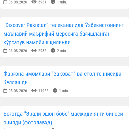
06.08.2026
6931
1 min.
“Discover Pakistan” телеканалида Ўзбекистоннинг
маънавий-маърифий меросига бағишланган
кўрсатув намойиш қилинди
06.08.2026
5932
2 min.
Фарғона имомлари “Заковат” ва стол теннисида
беллашди
05.08.2026
11956
1 min.
Боғотда "Эрали эшон бобо" масжиди янги биноси
очилди (фотолавҳа)