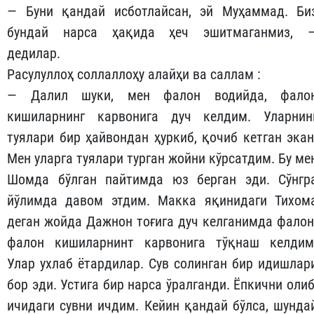
— Буни қандай исботлайсан, эй Муҳаммад. Би
бундай нарса ҳақида ҳеч эшитмаганмиз, 
дедилар.
Расулуллоҳ соллаллоҳу алайҳи ва саллам :
— Далил шуки, мен фалон водийда, фало
кишиларнинг карвонига дуч келдим. Уларнин
туялари бир ҳайвондан ҳуркиб, қочиб кетган экан
Мен уларга туялари турган жойни кўрсатдим. Бу ме
Шомда бўлган пайтимда юз берган эди. Сўнгр
йўлимда давом этдим. Макка яқинидаги Тихом
деган жойда Дажнон тоғига дуч келганимда фалон
фалон кишиларнинт карвонига тўқнаш келдим
Улар ухлаб ётардилар. Сув солинган бир идишлар
бор эди. Устига бир нарса ўралганди. Ёпкични олиб
ичидаги сувни ичдим. Кейин қандай бўлса, шунда