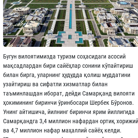
Бугун вилоятимизда туризм соҳасидаги асосий
мақсадлардан бири сайёҳлар сонини кўпайтириш
билан бирга, уларнинг ҳудудда қолиш муддатини
узайтириш ва сифатли хизматлар билан
таъминлашдан иборат, дейди Самарқанд вилояти
ҳокимининг биринчи ўринбосари Шербек Бўронов
.
Унинг айтишича, йилнинг биринчи ярим йиллигида
Самарқандга 3,4 миллион нафардан ортиқ хорижи
ва 4,7 миллион нафар маҳаллий сайёҳ келди.