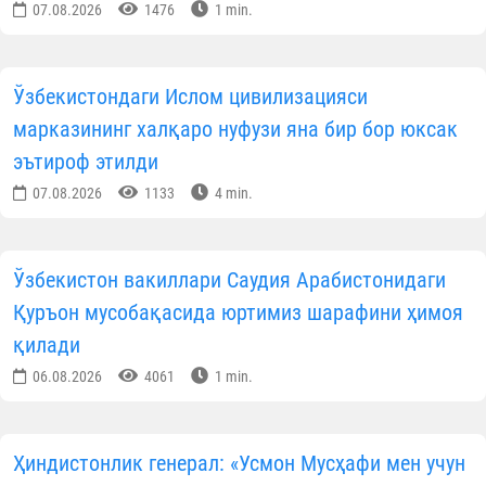
07.08.2026
1476
1 min.
Ўзбекистондаги Ислом цивилизацияси
марказининг халқаро нуфузи яна бир бор юксак
эътироф этилди
07.08.2026
1133
4 min.
Ўзбекистон вакиллари Саудия Арабистонидаги
Қуръон мусобақасида юртимиз шарафини ҳимоя
қилади
06.08.2026
4061
1 min.
Ҳиндистонлик генерал: «Усмон Мусҳафи мен учун