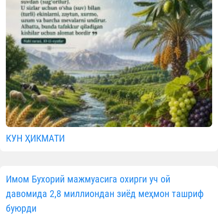
КУН ҲИКМАТИ
Имом Бухорий мажмуасига охирги уч ой
давомида 2,8 миллиондан зиёд меҳмон ташриф
буюрди