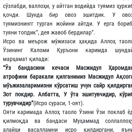
сўзлабди, валлоҳи, у айтган водийда туямиз ҳурки
қочди. Шунда бир овоз эшитдик. У ово
туямизнингг турган жойини айтди. У ерга бориб
туяни топдик”, дея жавоб бердилар”.
Исро ва меърож мўжизаси ҳақида Аллоҳ таол
Ўзининг Каломи Қуръони каримда шунда
марҳамат қилади:
“Ўз бандасини кечаси Масжидул Ҳаромда
атрофини баракали қилганимиз Масжидул Ақсог
мўъжизаларимизни кўрсатиш учун сайр қилдирга
Зот покдир. Албатта, У ўта эшитувчидир, кўри
турувчидир”
(Исро сураси, 1-оят).
Ояти каримада Аллоҳ таоло Ўзини Ўзи поклаб ё
қилмоқда ва бандаси Муҳаммад соллаллоҳ
алайҳи васалламни исро қилдиргани, яън