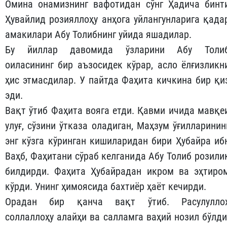
Омина онамизнинг вафотидан сўнг Ҳадича бинт
Ҳувайлид розияллоҳу анҳога уйлангунларига қада
амакилари Абу Толибнинг уйида яшадилар.
Бу йиллар давомида ўзларини Абу Толи
оиласининг бир аъзосидек кўрар, асло ёлғизликн
ҳис этмасдилар. У пайтда Фаҳита кичкина бир қи
эди.
Вақт ўтиб Фаҳита вояга етди. Қавми ичида мавқе
улуғ, сўзини ўтказа оладиган, Маҳзум ўғилларинин
энг кўзга кўринган кишиларидан бири Ҳубайра иб
Ваҳб, Фаҳитани сўраб келганида Абу Толиб розили
билдирди. Фаҳита Ҳубайрадан икром ва эҳтиро
кўрди. Унинг ҳимоясида бахтиёр ҳаёт кечирди.
Орадан бир қанча вақт ўтиб. Расулулло
соллаллоҳу алайҳи ва салламга ваҳий нозил бўлди