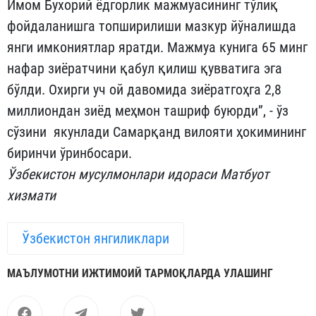
Имом Бухорий ёдгорлик мажмуасининг тўлиқ
фойдаланишга топширилиши мазкур йўналишда
янги имкониятлар яратди. Мажмуа кунига 65 минг
нафар зиёратчини қабул қилиш қувватига эга
бўлди. Охирги уч ой давомида зиёратгоҳга 2,8
миллиондан зиёд меҳмон ташриф буюрди”, - ўз
сўзини якунлади Самарқанд вилояти ҳокимининг
биринчи ўринбосари.
Ўзбекистон мусулмонлари идораси Матбуот
хизмати
Ўзбекистон янгиликлари
МАЪЛУМОТНИ ИЖТИМОИЙ ТАРМОҚЛАРДА УЛАШИНГ