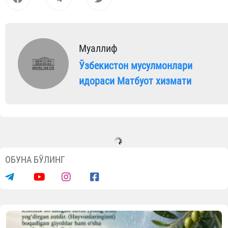
Муаллиф
Ўзбекистон мусулмонлари
идораси Матбуот хизмати
ОБУНА БЎЛИНГ