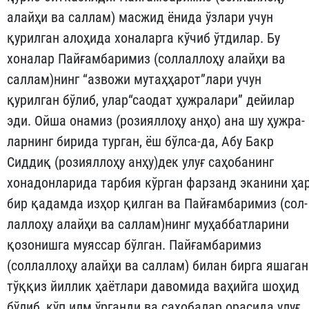
алайҳи ва саллам) масжид ёнида ўзлари учун
қурилган алоҳида хоналарга кўчиб ўтдилар. Бу
хоналар Пайғамбаримиз (соллаллоҳу алайҳи ва
саллам)нинг “аз­во­жи мутаҳҳарот”лари учун
қурилган бўлиб, улар“саодат ҳуж­рала­ри” дейилар
эди. Ойша онамиз (розияллоҳу анҳо) ана шу ҳуж­ра­
лар­нинг бирида турган, ёш бўлса-да, Абу Бакр
Сиддиқ (рози­ял­ло­ҳу анҳу)дек улуғ саҳобанинг
хонадонларида тарбия кўр­ган фар­занд эка­нини ҳа
бир қадамда изҳор қилган ва Пайғам­ба­ри­миз (сол­
лал­лоҳу алайҳи ва саллам)нинг муҳаббатларини
қозо­ниш­га му­яссар бўлган. Пайғамбаримиз
(соллаллоҳу алайҳи ва сал­лам) би­лан бирга яша­ган
тўққиз йиллик ҳаётлари давомида ва­ҳий­га шо­ҳид
бўлиб, кўп илм ўрганди ва саҳобалар орасида улуғ