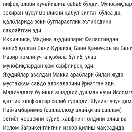
нифоқ олови кучайишига сабаб бўлди. Муно­фиқ­лар
зоҳиран мусулмонликни қабул қилган бўлса-да,
қалбларида эски бутпарастлик эътиқодини
сақлаётган эди.
Иккинчиси, Мадина яҳудийлари: Фаластиндан
келиб қолган Бани Қурайза, Бани Қайнуқоъ ва Бан
Назир номли учта қабила бўлиб, улар
мунофиқлардан ҳам хавфлироқ эди.
Яҳудийлар азалдан Макка араблари билан жуда
мустаҳкам сав­до алоқаларини ўрнатган эди.
Мадинадаги бу икки ашаддий душ­ман кучи Исломг
қаттиқ хавф-хатар солиб турарди. Шунинг учун ҳам
Пайғамбаримиз (соллаллоҳу алайҳи ва саллам)
эҳтиёт чорасини кўриб, хавфнинг олдини олиш ва
Ислом бағрикенгли­гини изҳор қилиш мақсадида