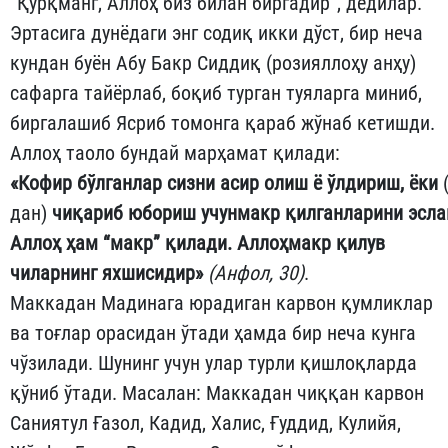
“Қўрқманг, Аллоҳ биз билан биргадир”, дедилар.
Эртасига дунёдаги энг содиқ икки дўст, бир неча
кундан буён Абу Бакр Сиддиқ (розияллоҳу анҳу)
сафарга тайёрлаб, боқиб тур­ган туяларга миниб,
биргалашиб Ясриб томонга қараб жўнаб ке­тиш­ди.
Аллоҳ таоло бундай марҳамат қилади:
«
Кофир
бўлганлар
сизни
асир
олиш
ё
ўлдириш
,
ёки
(
дан)
чиқариб
юбориш
учун
макр
қилганларини
эсла
Аллоҳ ҳам “
макр
”
қилади
.
Аллоҳ
макр
қи
лув
чиларнинг
яхшисидир
»
(
Анфол
, 30
)
.
Маккадан Мадинага юрадиган карвон қумликлар
ва тоғлар орасидан ўтади ҳамда бир неча кунга
чўзилади. Шунинг учун улар турли қишлоқларда
қўниб ўтади. Масалан: Маккадан чиққан карвон
Саниятул Ғазол, Кадид, Халис, Ғуддид, Кулийя,