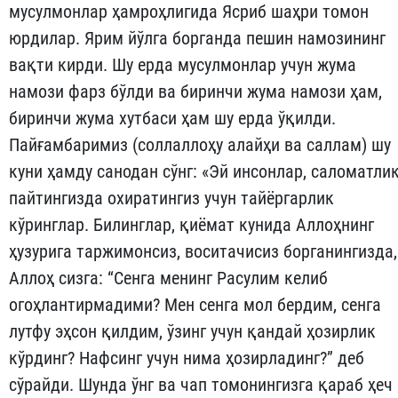
мусулмонлар ҳамроҳлигида Ясриб шаҳри томон
юрдилар. Ярим йўлга борганда пешин намозининг
вақти кирди. Шу ерда мусулмонлар учун жума
намози фарз бўл­ди ва биринчи жума намози ҳам,
биринчи жума хутбаси ҳам шу ерда ўқилди.
Пайғамбаримиз (соллаллоҳу алайҳи ва саллам) шу
куни ҳам­ду санодан сўнг: «Эй инсонлар, саломатли
пайтингизда охира­ти­нгиз учун тай­ёргарлик
кўринглар. Билинглар, қиёмат кунида Аллоҳ­нинг
ҳузурига таржимонсиз, воситачисиз борганингизда,
Аллоҳ сизга: “Сенга менинг Расулим келиб
огоҳлантирмадими? Мен сенга мол бердим, сенга
лутфу эҳсон қилдим, ўзинг учун қан­дай ҳозирлик
кўрдинг? Нафсинг учун нима ҳозирладинг?” деб
сўрайди. Шунда ўнг ва чап томонингизга қараб ҳеч