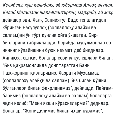
Келибсиз
,
хуш
келибсиз
,
эй
юбормиш
Аллоҳ
элчиси
,
Келиб
Мадинани
шарафлантирган
,
марҳабо
,
эй
моҳ
дейишар эди. Халқ Санийятул Вадо тепалигидан
кўринган Ра­сулуллоҳ (соллаллоҳу алайҳи ва
саллам)ни ўн тўрт кунлик ойга ўх­шатди. Бир-
бирларини табриклашди. Ясрибда мусулмонлар со­
ни­нинг кўпайишини буюк неъмат деб билдилар.
Айниқса, ёш қиз болалар севинч кўз ёшлари билан:
“Биз қаҳрамонликда донг таратган Бани
Нажжорнинг қиз­ла­римиз. Ҳазрати Муҳаммад
(соллаллоҳу алайҳи ва саллам) биз би­лан қўшни
бўлганлари билан фахрланамиз”, дейишди. Пайғам­
баримиз (соллаллоҳу алайҳи ва саллам) болаларга
яқин келиб: “Мени яхши кўрасизларми?” дедилар.
Болалар: “Жону дилимиз билан яхши кўрамиз”,