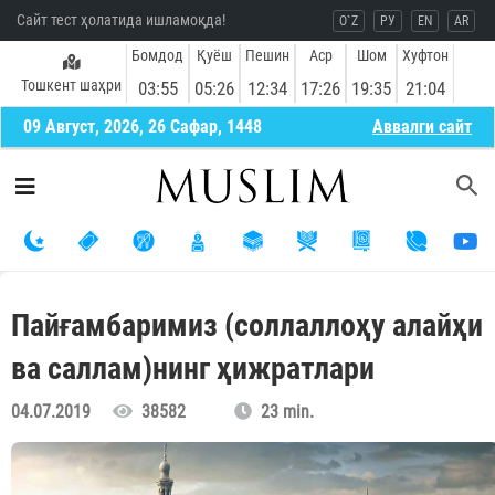
Сайт тест ҳолатида ишламоқда!
O`Z
РУ
EN
AR
Бомдод
Қуёш
Пешин
Аср
Шом
Хуфтон
Тошкент шаҳри
03:55
05:26
12:34
17:26
19:35
21:04
09 Август, 2026, 26 Сафар, 1448
Aввалги сайт
Пайғамбаримиз (соллаллоҳу алайҳи
ва саллам)нинг ҳижратлари
04.07.2019
38582
23 min.