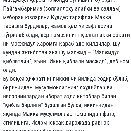
Пайғамбаримиз (соллаллоҳу алайҳи ва саллам)
муборак юзла­рини Қуддус тарафдан Макка
тарафга бурдилар, жамоа ҳам ўз сафларини
тўғрилаб олди, аср намозининг қолган икки ракати
ни Масжидул Ҳаромга қараб адо қилдилар. Шу
кундан эътиборан ана шу масжид – “Масжидул
қиблатайн”, яъни “Икки қиблали мас­жид”, деб ном
олди.
Бу воқеа ҳижратнинг иккинчи йилида содир бўлиб,
бирин­чи­дан, мусулмонларнинг яҳудийлар ва
насронийлардан иборат аҳли китоблар билан
“қибла бирлиги” бузилган бўлса, иккинчи­дан
яқинда Макка мусулмонлар томонидан фатҳ
этилишига, Ис­лом юксак даражада равнақ