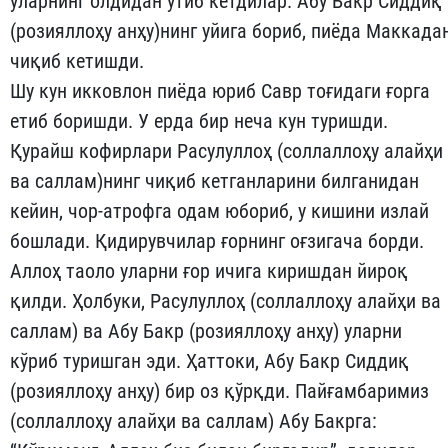
уларнинг олдидан ўтиб кетди­лар. Абу Бакр Сиддиқ
(розияллоҳу анҳу)нинг уйига бориб, пиёда Мак­ка­да
чиқиб кетишди.
Шу кун икковлон пиёда юриб Савр тоғидаги ғорга
етиб бо­риш­ди. У ерда бир неча кун туришди.
Қурайш кофирлари Расулуллоҳ (соллаллоҳу алайҳи
ва саллам)нинг чиқиб кетганларини билгани­дан
кейин, чор-атрофга одам юбориб, у кишини излай
бошлади. Қидирувчилар ғорнинг оғзигача борди.
Аллоҳ таоло уларни ғор ичига киришдан йироқ
қилди. Ҳолбуки, Расулуллоҳ (соллалло­ҳу алайҳи ва
саллам) ва Абу Бакр (розияллоҳу анҳу) уларни
кўриб ту­ришган эди. Ҳаттоки, Абу Бакр Сиддиқ
(розияллоҳу анҳу) бир оз қўрқди. Пайғамбаримиз
(соллаллоҳу алайҳи ва саллам) Абу Бакр­га: