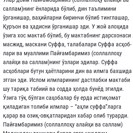
саллам)нинг ёнларида бўлиб, дин таълимини
ўрганишар, ва­ҳийлар­ни биринчи бўлиб тинглашар,
Қуръон ва ҳадисни ўрга­нишар эди. У жой алоҳида
ўзига хос мактаб бўлиб, бу мактаб­нинг дарсхонаси
масжид, маскани Суффа, талабалари Суффа ас­ҳоб­
лари ва муаллими Пайғамбаримиз (соллаллоҳу
алайҳи ва сал­лам)­нинг ўзлари эдилар. Суффа
асҳоблари бутун ҳаётларини дин ва илмга бахшида
этган эди. Ислом илмларининг дастлабки мак­таби
шу тариқа табиий ва содда ҳолда бунёд этилди.
Ўзига тўқ бўл­ган саҳоба­лар бу ерда истиқомат
қиладиган толиби илмлар – “аҳ­ли суффа”ларга
қарар ва озиқ-овқатларидан хабар олиб турарди.
Пайғамбаримиз (соллаллоҳу алайҳи ва саллам)