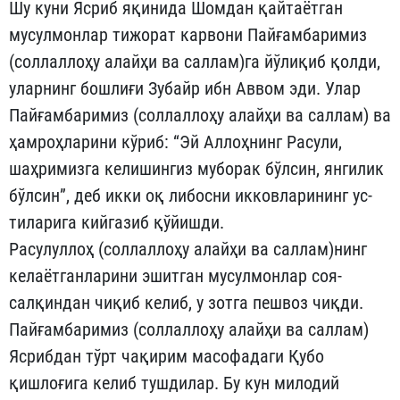
Шу куни Ясриб яқинида Шомдан қайтаётган
мусулмонлар ти­жорат карвони Пайғамбаримиз
(соллаллоҳу алайҳи ва саллам)га йўлиқиб қолди,
уларнинг бошлиғи Зубайр ибн Аввом эди. Улар
Пайғамбаримиз (соллаллоҳу алайҳи ва саллам) ва
ҳамроҳларини кўриб: “Эй Аллоҳнинг Расули,
шаҳримизга келишингиз муборак бўлсин, янгилик
бўлсин”, деб икки оқ либосни икковларининг ус­
тиларига кийгазиб қўйишди.
Расулуллоҳ (соллаллоҳу алайҳи ва саллам)нинг
келаётганла­рини эшитган мусулмонлар соя-
салқиндан чиқиб келиб, у зотга пешвоз чиқди.
Пайғамбаримиз (соллаллоҳу алайҳи ва саллам)
Ясрибдан тўрт чақирим масофадаги Қубо
қишлоғига келиб тушдилар. Бу кун милодий