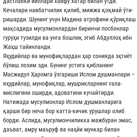
дастлабки йиллари хавфу хатар билан ўтди.
Кечалари навбатчилик қилиб, мижжа қоқмай ўти­
ришарди. Шунинг учун Мадина атрофини қўриқлаш
мақсади­да мусулмонлардан биринчи посбонлар
гуруҳи тузилди ва унга бошлиқ этиб Абдуллоҳ ибн
Жаҳш тайинланди.
Яҳудийлар ва мунофиқлардан ҳар сонияда эҳтиёт
бўлиш ло­зим эди. Бунинг устига қибланинг
Масжидул Ҳаромга ўзгариши Ислом душманлари –
яҳудийлар, мунофиқлар, мушрикларнинг ға­ла­
мислигини оширди, адоватини кучайтирди.
Натижада му­сулмонлар Ислом душманларига
қарши бир неча бор катта-ки­чик урушлар олиб
борди. Аслида, мусулмончиликка мажбуран эмас,
даъват, амру маъруф ва наҳйи мункар билан