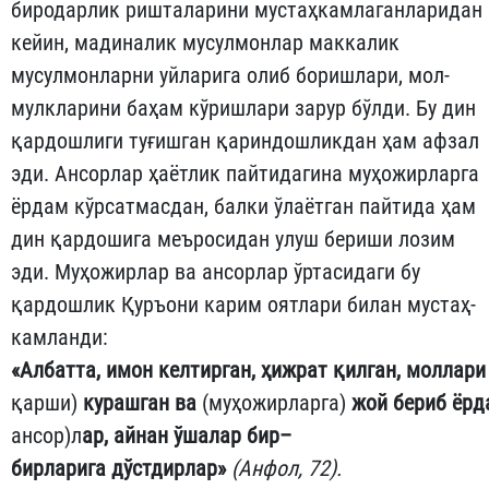
биродарлик ришталарини мустаҳкамлаганларидан
кейин, мадиналик мусулмонлар маккалик
мусулмонларни уй­ларига олиб боришлари, мол-
мулкларини баҳам кўришлари за­рур бўлди. Бу дин
қардошлиги туғишган қариндошликдан ҳам афзал
эди. Ансорлар ҳаётлик пайтидагина муҳожирларга
ёрдам кўрсатмасдан, балки ўлаётган пайтида ҳам
дин қардошига меъ­росидан улуш бериши лозим
эди. Муҳожирлар ва ансорлар ўр­та­сидаги бу
қардошлик Қуръони карим оятлари билан мус­таҳ­
камланди:
«
Албатта
,
имон
келтирган
,
ҳижрат
қилган
,
моллари
қарши)
курашган
ва
(муҳожирларга)
жой
бериб
ёрд
ансор)­л
ар
,
айнан
ўшалар
бир
–
бирларига
дўстдирлар
»
(
Анфол
, 72
).