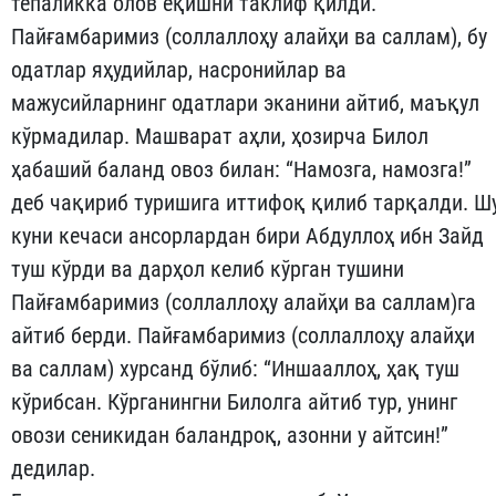
тепаликка олов ёқишни таклиф қилди.
Пайғамбаримиз (соллаллоҳу алайҳи ва саллам), бу
одатлар яҳудийлар, насронийлар ва
мажусийларнинг одатлари эканини айтиб, маъқул
кўрмадилар. Машварат аҳли, ҳозирча Билол
ҳабаший баланд овоз билан: “Намозга, намозга!”
деб чақириб туришига иттифоқ қилиб тарқалди. Ш
куни кечаси ансорлардан бири Абдуллоҳ ибн Зайд
туш кўрди ва дарҳол келиб кўрган тушини
Пайғамбаримиз (соллаллоҳу алайҳи ва саллам)га
айтиб берди. Пайғамбаримиз (соллаллоҳу алайҳи
ва саллам) хур­санд бўлиб: “Иншааллоҳ, ҳақ туш
кўрибсан. Кўрганингни Билол­га айтиб тур, унинг
овози сеникидан баландроқ, азонни у айт­син!”
дедилар.