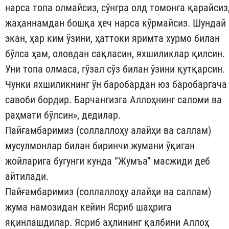
нарса топа ол­майсиз, сўнгра олд томонга қарайсиз
жаҳаннамдан бошқа ҳеч нарса кўрмайсиз. Шундай
экан, ҳар ким ўзини, ҳаттоки яримта хурмо билан
бўлса ҳам, оловдан сақласин, яхшиликлар қилсин.
Уни топа олмаса, гўзал сўз билан ўзини қутқарсин.
Чунки яхши­лик­нинг ўн баробардан юз баробаргача
савоби бордир. Барчан­гизга Аллоҳнинг саломи ва
раҳмати бўлсин», дедилар.
Пайғамбаримиз (соллаллоҳу алайҳи ва саллам)
мусулмонлар билан биринчи жумани ўқиган
жойларига бугунги кунда “Жумъа” масжиди деб
айтилади.
Пайғамбаримиз (соллаллоҳу алайҳи ва саллам)
жума намози­дан кейин Ясриб шаҳрига
яқинлашдилар. Ясриб аҳлининг қалби­ни Аллоҳ