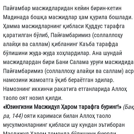
Пайғамбар масжидларидан кейин бирин-кетин
Мадинада бош­қа масжидлар ҳам қурила бошлади.
Ҳамма масжидларнинг қиб­ласи Қуддус тарафга
қаратилган бўлиб, Пайғамбаримиз (соллал­лоҳу
алайҳи ва саллам) қибланинг Каъба тарафда
бўлишини жу­да-жуда хоҳлардилар. Ана шундай
масжидлардан бири Бани Сала­ма уруғи масжидида
Пайғамбаримиз (соллаллоҳу алайҳи ва саллам) аср
намозини жамоатга ўқиб бераётган эдилар.
Намознинг ик­кинчи ракатига етганларида Аллоҳ
таоло оят нозил қилди.
«
Юзингизни
Масжидул
Ҳаром
тарафга
буринг
!»
(
Бақ
ра
, 144
)
ояти каримаси билан Аллоҳ таоло
мусулмонларнинг қиб­ласи шу кундан эътиборан
Масдижул Ҳаром томонда бўлишини бу­юр­ди.