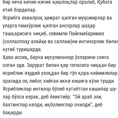
бир неча ки­чик-кичик қишлоқлар оралаб, Қубога
етиб бордилар.
Ясрибга аввалроқ ҳижрат қилган муҳожирлар ва
уларга ғам­хўрлик қилган ансорлар шаҳар
ташқарисига чиқиб, севимли Пай­ғамбаримиз
(соллаллоҳу алайҳи ва саллам)ни интизорлик била
кутиб туришарди.
Ҳаво иссиқ, барча мусулмонлар ўзларини сояга
олган эди. За­рурат билан қир тепасига чиққан бир
ясриблик яҳудий узоқдан бир тўп қора кийимлилар
орасида оқ либос кийган икки кишига кўзи тушди.
Ясрибликлар интизор бўлиб кутаётган кишилар шу­
лар бўлса керак, деб беихтиёр: “Эй араб эли,
бахтинглар келди, иқ­болинглар очилди”, деб
бақирди.