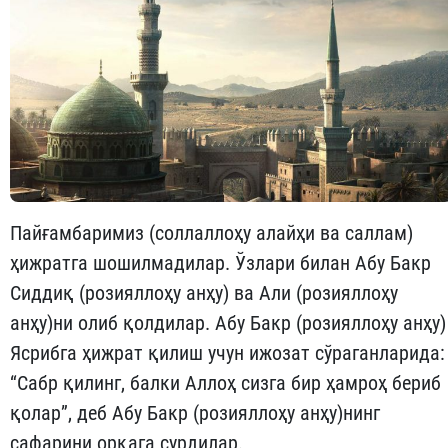
Пайғамбаримиз (соллаллоҳу алайҳи ва саллам)
ҳижратга шо­шилмадилар. Ўзлари билан Абу Бакр
Сиддиқ (розияллоҳу ан­ҳу) ва Али (розияллоҳу
анҳу)ни олиб қолдилар. Абу Бакр (розиял­ло­ҳу ан­ҳу)
Ясрибга ҳижрат қилиш учун ижозат сўраганларида:
“Сабр қилинг, балки Аллоҳ сизга бир ҳамроҳ бериб
қолар”, деб Абу Бакр (розияллоҳу анҳу)нинг
сафарини орқага сурдилар.