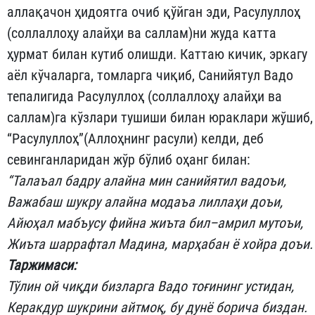
аллақачон ҳидоятга очиб қўйган эди, Расулуллоҳ
(сол­лал­лоҳу алайҳи ва саллам)ни жуда катта
ҳурмат билан кутиб олиш­ди. Каттаю кичик, эркагу
аёл кўчаларга, томларга чиқиб, Санийятул Вадо
тепалигида Расулуллоҳ (соллаллоҳу алайҳи ва
саллам)га кўз­лари тушиши билан юраклари жўшиб,
“Расулуллоҳ”(Аллоҳнинг ра­сули) келди, деб
севинганларидан жўр бўлиб оҳанг билан:
“
Талаъал
бадру
алайна
мин
санийятил
вадоъи
,
Важабаш
шукру
алайна
модаъа
лиллаҳи
доъи
,
Айюҳал
мабъусу
фийна
жиъта
бил
–
амрил
мутоъи
,
Жиъта
шаррафтал
Мадина
,
марҳабан
ё
хойра
доъи
.
Таржимаси:
Тўлин ой чиқди бизларга Вадо тоғининг устидан,
Керакдур шукрини айтмоқ, бу дунё борича биздан.