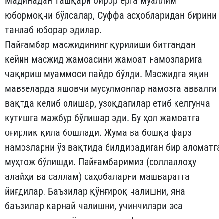
Мадинадан таш­қари бирор ерга муаллим
юбормоқчи бўлсалар, Суффа ас­ҳоб­ларидан бирини
танлаб юборар эдилар.
Пайғамбар масжидининг қурилиши битгандан
кейин масжид жамоасини жамоат намозларига
чақириш муаммоси пайдо бўлди. Масжидга яқин
мавзеларда яшовчи мусулмонлар намозга аввалги
вақтда келиб олишар, узоқдагилар етиб келгунча
кутишга маж­бур бўлишар эди. Бу ҳол жамоатга
оғирлик қила бошлади. Жума ва бошқа фарз
намозларни ўз вақтида билдирадиган бир аломатг
муҳтож бўлишди. Пайғамбаримиз (соллаллоҳу
алайҳи ва саллам) саҳобаларни машваратга
йиғдилар. Баъзилар қўнғироқ чалишни, яна
баъзилар карнай чалишни, учинчилари эса