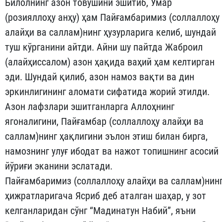
Билолнинг азон товушини эшитиб, Умар
(розияллоҳу анҳу) ҳам Пайғамбаримиз (соллаллоҳу
алайҳи ва саллам)нинг ҳузурла­рига келиб, шундай
туш кўрганини айтди. Айни шу пайтда Жаб­роил
(алайҳиссалом) азон ҳақида ваҳий ҳам келтирган
эди. Шун­дай қилиб, азон намоз вақти ва дин
эркинлигининг аломати си­фатида жорий этилди.
Азон лафзлари эшитганларга Аллоҳнинг
ягоналигини, Пайғамбар (соллаллоҳу алайҳи ва
саллам)нинг ҳақ­лигини эълон этиш билан бирга,
намознинг улуғ ибодат ва нажот топишнинг асосий
йўриғи эканини эслатади.
Пайғамбаримиз (соллаллоҳу алайҳи ва саллам)нин
ҳижрат­ларигача Ясриб деб аталган шаҳар, у зот
келганларидан сўнг “Мадинатун Набий”, яъни