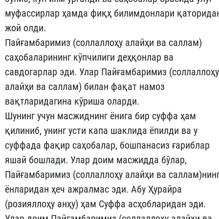
му­фас­сир­лар ҳамда фиқҳ би­лимдонлари қаторида
жой олди.
Пайғамбаримиз (соллаллоҳу алайҳи ва саллам)
саҳобаларининг кўпчилиги деҳқонлар ва
савдогарлар эди. Улар Пайғамбаримиз (соллаллоҳу
алайҳи ва саллам) билан фақат намоз
вақтларидаги­на кўриша оларди.
Шунинг учун масжиднинг ёнига бир суффа ҳам
қилиниб, унинг усти капа шаклида ёпилди ва у
суффада фақир саҳобалар, бошпанасиз ғариблар
яшай бошлади. Улар доим масжидда бўлар,
Пайғамбаримиз (соллаллоҳу алайҳи ва саллам)нин
ёнларидан ҳеч ажралмас эди. Абу Ҳурайра
(розияллоҳу анҳу) ҳам Суффа ас­ҳоб­ларидан эди.
Улар доим Пайғамбаримиз (соллаллоҳу алайҳи ва