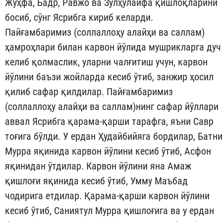
Жўҳфа, Бадр, Равжо ва Зулҳулайфа қишлоқларини
босиб, сўнг Ясрибга ки­риб келарди.
Пайғамбаримиз (соллаллоҳу алайҳи ва саллам)
ҳамроҳлари би­лан карвон йўлида мушрикларга дуч
келиб қолмаслик, улар­ни чалғитиш учун, карвон
йўлини баъзи жойларда кесиб ўтиб, зан­жир ҳосил
қилиб сафар қилдилар. Пайғамбаримиз
(соллаллоҳу алай­ҳи ва саллам)нинг сафар йўллари
аввал Ясрибга қарама-қарши тарафга, яъни Савр
тоғига бўлди. У ердан Ҳудай­бийяга бордилар, Батн
Мурра яқинида карвон йўлини кесиб ўтиб, Асфон
яқинидан ўтдилар. Карвон йўлини яна Амаж
қишлоғи яқинида кесиб ўтиб, Умму Маъбад
чодирига етдилар. Қарама-қар­ши карвон йўлини
кесиб ўтиб, Саниятул Мурра қишлоғига ва у ердан