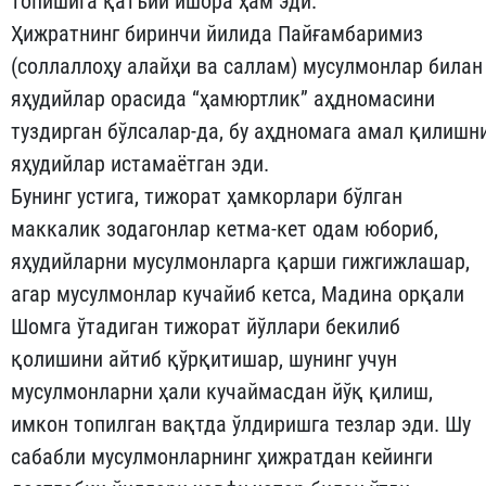
топишига қатъий ишора ҳам эди.
Ҳижратнинг биринчи йилида Пайғамбаримиз
(соллаллоҳу алайҳи ва саллам) мусулмонлар билан
яҳудийлар орасида “ҳам­юрт­лик” аҳдномасини
туздирган бўлсалар-да, бу аҳдномага амал қи­лишн
яҳудийлар истамаётган эди.
Бунинг устига, тижорат ҳамкорлари бўлган
маккалик зодагон­лар кетма-кет одам юбориб,
яҳудийларни мусулмонларга қарши гижгижлашар,
агар мусулмонлар кучайиб кетса, Мадина орқали
Шомга ўтадиган тижорат йўллари бекилиб
қолишини айтиб қўр­қитишар, шунинг учун
мусулмонларни ҳали кучаймасдан йўқ қи­лиш,
имкон топилган вақтда ўлдиришга тезлар эди. Шу
сабабли мусулмонларнинг ҳижратдан кейинги