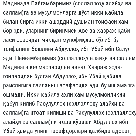
Мадинада Пайғамбаримиз (соллаллоҳу алайҳи ва
саллам)га ва мусулмонларга дўст икки қабила
билан бирга икки ашаддий душ­ман тоифаси ҳам
бор эди, уларнинг биринчиси Авс ва Хазраж қа­би­
ласи орасидан чиққан мунофиқлар бўлиб, бу
тоифанинг бош­лиғи Абдуллоҳ ибн Убай ибн Салул
эди. Пайғамбаримиз (сол­лал­лоҳу алайҳи ва саллам
Мадинага келмасларидан аввал Хазраж зода­
гонларидан бўлган Абдуллоҳ ибн Убай қабила
раислигига сайла­ниш арафасида эди, бу иш амалга
ошмади. Икки қабила аҳли ҳам мусулмонликни
қабул қилиб Расулуллоҳ (соллаллоҳу алайҳи ва
саллам)га итоат қилиши ва Расулуллоҳ (соллаллоҳ
алайҳи ва саллам)ни яхши кўриши Абдуллоҳ ибн
Убай ҳамда унинг тараф­дор­лари қалбида адоват,