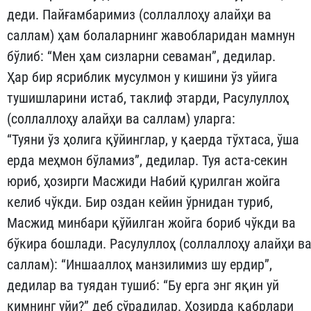
деди. Пайғамбаримиз (соллаллоҳу алайҳи ва
саллам) ҳам болаларнинг жавобларидан мамнун
бўлиб: “Мен ҳам сизларни севаман”, дедилар.
Ҳар бир ясриблик мусулмон у кишини ўз уйига
тушишларини истаб, таклиф этарди, Расулуллоҳ
(соллаллоҳу алайҳи ва саллам) уларга:
“Туяни ўз ҳолига қўйинглар, у қаерда тўхтаса, ўша
ерда меҳ­мон бўламиз”, дедилар. Туя аста-секин
юриб, ҳозирги Масжиди Набий қурилган жойга
келиб чўкди. Бир оздан кейин ўрнидан ту­риб,
Масжид минбари қўйилган жойга бориб чўкди ва
бўкира бош­лади. Расулуллоҳ (соллаллоҳу алайҳи в
саллам): “Иншааллоҳ ман­зилимиз шу ердир”,
дедилар ва туядан тушиб: “Бу ерга энг яқин уй
кимнинг уйи?” деб сўрадилар. Ҳозирда қабрлари