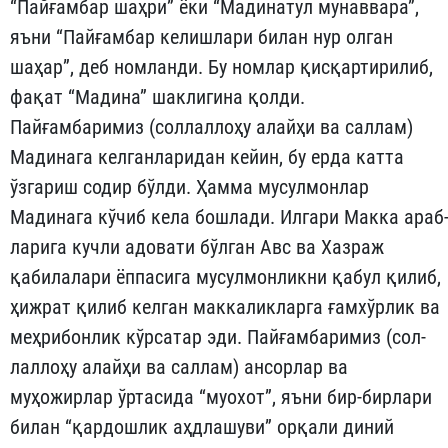
“Пайғамбар шаҳри” ёки “Мадинатул му­наввара”,
яъни “Пайғамбар келишлари билан нур олган
шаҳар”, деб номланди. Бу номлар қисқартирилиб,
фақат “Мадина” шакли­гина қолди.
Пайғамбаримиз (соллаллоҳу алайҳи ва саллам)
Мадинага кел­ганларидан кейин, бу ерда катта
ўзгариш содир бўлди. Ҳамма мусулмонлар
Мадинага кўчиб кела бошлади. Илгари Макка араб
ларига кучли адовати бўлган Авс ва Хазраж
қабилалари ёппасига мусулмонликни қабул қилиб,
ҳижрат қилиб келган маккаликлар­га ғамхўрлик ва
меҳрибонлик кўрсатар эди. Пайғамбаримиз (сол­
лаллоҳу алайҳи ва саллам) ансорлар ва
муҳожирлар ўртасида “муохот”, яъни бир-бирлари
билан “қардошлик аҳдлашуви” ор­қали диний