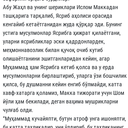
Абу Жаҳл ва унинг шериклари Ислом Маккадан
ташқарига тарқалиб, Ясриб аҳолиси орасида
кенгайиб кетаётганидан жуда қўр­қар эди. Бунинг
устига мусулмонлар Ясрибга ҳижрат қила­ётгани,
уларни ясрибликлар эски қадрдонлардек,
меҳмоннавоз­лик билан қучоқ очиб кутиб
олишаётганини эшитганларидан кейин, агар
Муҳаммад ҳам Ясрибга кетиб қолса ва у ерда
мусул­монларни бирлаштириб, уларга ўзи бошчилик
қилса, бу душ­манни кейин енгиб бўлмайди, катта
хавф-хатарга қоламиз, Мак­ка тижорати учун Шом
йўли ҳам бекилади, деган ваҳима муш­рик­ларни
чулғаб олди.
“Муҳаммад кучайяпти, бутун атроф унга ишоняпти,
бу катта таҳликадир, уни ўлдириб, бу таҳликанинг