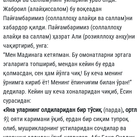
Жаброил (алайҳиссалом) бу воқеадан
Пайғамбаримиз (соллаллоҳу алайҳи ва саллам)ни
хабардор қилди. Пайғамбари­миз (соллаллоҳу
алайҳи ва саллам) ҳазрат Али (розияллоҳу анҳу)­ни
чақир­тириб, унга:
“Мен Мадинага кетяпман. Бу омонатларни эртага
эгаларига топшириб, мендан кейин бу ерда
қолмасдан, сен ҳам йўлга чиқ! Бу кеча менинг
ўрнимга кириб ёт! Менинг ёпинчиғим билан ўран!”
дедилар. Кейин шу кеча хоналаридан чиқиб, Ёсин
сурасидан:
«
Яна
уларнинг
олдиларидан
бир
тўсиқ
(парда)
,
орт
9
)
, ояти каримани ўқиб, ердан бир сиқим тупроқ
олиб, муш­рик­лар­нинг устиларидан сочдилар ва