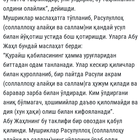
олдини олайлик”, де­йишди.
Мушриклар маслаҳатга тўпланиб, Расулуллоҳ
(соллаллоҳу алайҳи ва саллам)ни қандай усул
билан йўқотиш устида бош қо­ти­ришди. Уларга Абу
Жаҳл бундай маслаҳат берди:
“Қурайш қабиласининг ҳамма уруғларидан
биттадан одам танланади. Улар кескир қиличлар
билан қуролланиб, бир пайтда Ра­сули акрам
(соллаллоҳу алайҳи ва саллам)га ҳужум қилади ва
ба­равар зарба билан ўлдиради. Ким ўлдиргани
аниқ бўлмагач, ҳошимийлар даъво қилолмайди ва
дия (хун ҳақи) олиш билан кифояланади”.
Абу Жаҳлнинг бу таклифи бир овоздан қабул
қилинди. Муш­риклар Расулуллоҳ (соллаллоҳу
алайҳи ва саллам)нинг уйларини ўраб олди.