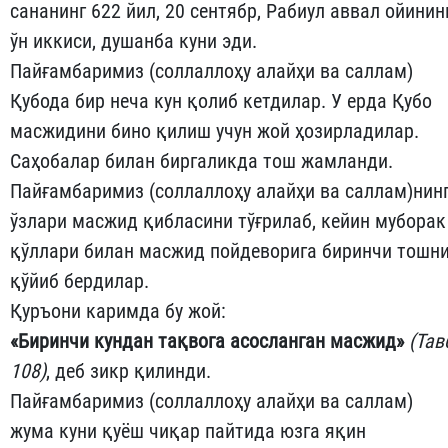
сананинг 622 йил, 20 сентябр, Рабиул аввал ойинин
ўн иккиси, душанба куни эди.
Пайғамбаримиз (соллаллоҳу алайҳи ва саллам)
Қубода бир не­ча кун қолиб кетдилар. У ерда Қубо
масжидини бино қилиш учун жой ҳозирладилар.
Саҳобалар билан биргаликда тош жамлан­ди.
Пайғамбаримиз (соллаллоҳу алайҳи ва саллам)нин
ўзлари масжид қиб­ласини тўғрилаб, кейин муборак
қўллари билан мас­жид пойдеворига биринчи тошн
қўйиб бердилар.
Қуръони каримда бу жой:
«
Биринчи
кундан
тақвога
асосланган
масжид
»
(
Тав
108
)
, деб зикр қилинди.
Пайғамбаримиз (соллаллоҳу алайҳи ва саллам)
жума куни қу­ёш чиқар пайтида юзга яқин