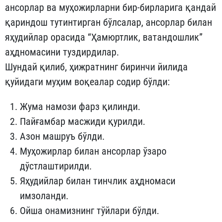
ансорлар ва муҳожирларни бир-бир­ларига қандай
қариндош тутинтирган бўлсалар, ансорлар би­лан
яҳудийлар орасида “Ҳамюртлик, ватандошлик”
аҳдномасини туздирдилар.
Шундай қилиб, ҳижратнинг биринчи йилида
қуйидаги муҳим воқеалар содир бўлди:
Жума намози фарз қилинди.
Пайғамбар масжиди қурилди.
Азон машруъ бўлди.
Муҳожирлар билан ансорлар ўзаро
дўстлаштирилди.
Яҳудийлар билан тинчлик аҳдномаси
имзоланди.
Ойша онамизнинг тўйлари бўлди.