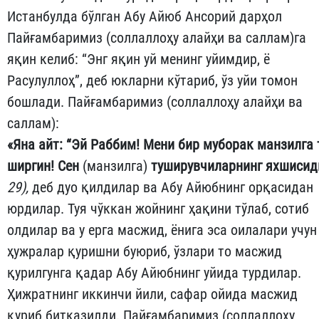
Истан­бул­да бўл­ган Абу Айюб Ансорий дарҳол
Пайғамбаримиз (соллаллоҳу алайҳи ва саллам)га
яқин келиб: “Энг яқин уй менинг уйимдир, ё
Расулуллоҳ”, деб юкларни кўтариб, ўз уйи томон
бошлади. Пай­ғамбаримиз (соллаллоҳу алайҳи ва
саллам):
«
Яна
айт
:
“
Эй
Раббим
!
Мени
бир
муборак
манзилга
ширгин
!
Сен
(манзилга)
туширувчиларнинг
яхшисид
29
),
деб дуо қилдилар ва Абу Айюбнинг орқасидан
юр­дилар. Туя чўккан жойнинг ҳақини тўлаб, сотиб
олдилар ва у ерга масжид, ёнига эса оилалари учун
ҳужралар қуришни буюриб, ўз­лари то масжид
қурилгунга қадар Абу Айюбнинг уйида турдилар.
Ҳижратнинг иккинчи йили, сафар ойида масжид
қуриб бит­казилди. Пайғамбаримиз (соллаллоҳу