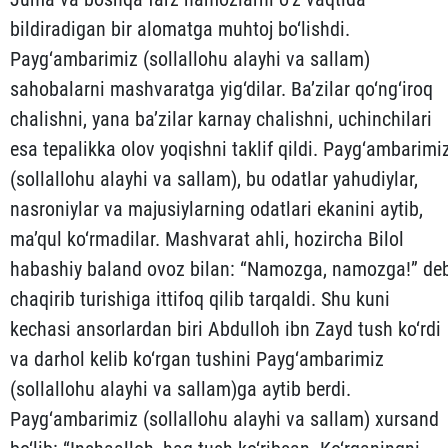
bildiradigan bir alomatga muhtoj bo‘lishdi.
Payg‘ambarimiz (sollallohu alayhi va sallam)
sahobalarni mashvaratga yig‘dilar. Ba’zilar qo‘ng‘iroq
chalishni, yana ba’zilar karnay chalishni, uchinchilari
esa tepalikka olov yoqishni taklif qildi. Payg‘ambarimi
(sollallohu alayhi va sallam), bu odatlar yahudiylar,
nasroniylar va majusiylarning odatlari ekanini aytib,
ma’qul ko‘rmadilar. Mashvarat ahli, hozircha Bilol
habashiy baland ovoz bilan: “Namozga, namozga!” de
chaqirib turishiga ittifoq qilib tarqaldi. Shu kuni
kechasi ansorlardan biri Abdulloh ibn Zayd tush ko‘rdi
va darhol kelib ko‘rgan tushini Payg‘ambarimiz
(sollallohu alayhi va sallam)ga aytib berdi.
Payg‘ambarimiz (sollallohu alayhi va sallam) xur­sand