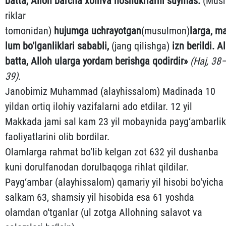
batta
,
Alloh
barcha
xoin
va
noshukrlarni
suymas
.
(Mush
rik­lar
tomonidan)
hujumga
uchrayotgan
(musulmon)
larga
,
m
lum
bo‘l
ganliklari
sababli
,
(jang qilishga)
izn
berildi
.
Al
bat
ta
,
Alloh
ularga
yordam
berishga
qodirdir
»
(
Haj
, 38
39)
.
Janobimiz Muhammad (alayhissalom) Madinada 10
yildan or­tiq ilohiy vazifalarni ado etdilar. 12 yil
Makkada jami sal kam 23 yil mobaynida payg‘ambarlik
faoliyatlarini olib bordilar.
Olamlarga rahmat bo‘lib kelgan zot 632 yil dushanba
kuni do­rulfanodan dorulbaqoga rihlat qildilar.
Payg‘ambar (alay­his­salom) qamariy yil hisobi bo‘yicha
salkam 63, shamsiy yil hiso­bida esa 61 yoshda
olamdan o‘tganlar (ul zotga Allohning salavot va