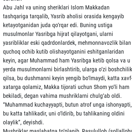
Abu Jahl va uning sheriklari Islom Makkadan
tashqariga tarqalib, Yasrib aholisi orasida kengayib
ketayotganidan juda qo‘r­qar edi. Buning ustiga
musulmonlar Yasribga hijrat qila­yotgani, ularni
yasribliklar eski qadrdonlardek, mehmonnavoz­lik bilan
quchoq ochib kutib olishayotganini eshitganlaridan
keyin, agar Muhammad ham Yasribga ketib qolsa va u
yerda musul­monlarni birlashtirib, ularga o‘zi boshchili
qilsa, bu dush­manni keyin yengib bo‘lmaydi, katta xavf
xatarga qolamiz, Mak­ka tijorati uchun Shom yo‘li ham
bekiladi, degan vahima mush­rik­larni chulg‘ab oldi.
“Muhammad kuchayyapti, butun atrof unga ishonyapti,
bu katta tahlikadir, uni o‘ldirib, bu tahlikaning oldini
olaylik”, de­yishdi.
Mushriklar maslahatga to‘planib, Rasululloh (sollalloh