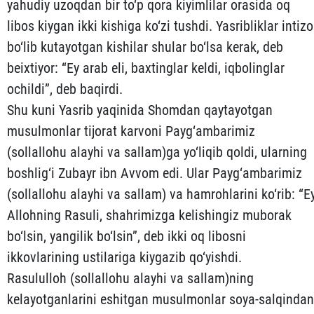
yahudiy uzoqdan bir to‘p qora kiyimlilar orasida oq
libos kiygan ikki kishiga ko‘zi tushdi. Yasribliklar intizo
bo‘lib kutayotgan kishilar shu­lar bo‘lsa kerak, deb
beixtiyor: “Ey arab eli, baxtinglar keldi, iq­bolinglar
ochildi”, deb baqirdi.
Shu kuni Yasrib yaqinida Shomdan qaytayotgan
musulmonlar ti­jorat karvoni Payg‘ambarimiz
(sollallohu alayhi va sallam)ga yo‘liqib qoldi, ularning
boshlig‘i Zubayr ibn Avvom edi. Ular Payg‘ambarimiz
(sollallohu alayhi va sallam) va hamrohlarini ko‘rib: “E
Allohning Rasuli, shahrimizga kelishingiz muborak
bo‘lsin, yangilik bo‘lsin”, deb ikki oq libosni
ikkovlarining us­tilariga kiygazib qo‘yishdi.
Rasululloh (sollallohu alayhi va sallam)ning
kelayotganla­rini eshitgan musulmonlar soya-salqindan