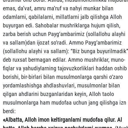
emas, da’vat, amru ma’ruf va nahyi munkar bilan
odamlarni, qa­bilalarni, millatlarni jalb qilishga Alloh
buyurgan edi. Sa­ho­balar mushriklarga hujum qilish,
zarba berish uchun Pay­g‘ambarimiz (sollallohu alayhi
va sallam)dan ijozat so‘radi. Ammo Payg‘ambarimiz
(sollallohu alayhi va sallam): “Biz bunga buyu­rilmadik”
deb ruxsat bermagan edilar. Ammo mushriklar, mu­no­
fiqlar va yahudiylarning tajovuzkorliklari haddan oshib
bo­rishi, bir-birlari bilan musulmonlarga qarshi o‘zaro
yordam­lashishga ahdlashuvlari, musulmonlar bilan
qilgan ahdlarini buzganlaridan keyin, Alloh taolo
musulmonlarga ham mudofaa uchun jang qilishga izn
berdi:
«
Albatta
,
Alloh
imon
keltirganlarni
mudofaa
qilur
.
Al