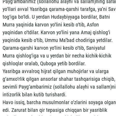
Payg‘ambarimiz (sollallohu alay­hi va sallam)ning safa
yo‘llari avval Yasribga qarama-qarshi tarafga, ya’ni Sav
tog‘iga bo‘ldi. U yerdan Huday­biyyaga bordilar, Batni
Murra yaqinida karvon yo‘lini kesib o‘tib, Asfon
yaqinidan o‘tdilar. Karvon yo‘lini yana Amaj qishlog‘i
yaqinida kesib o‘tib, Ummu Ma’bad chodiriga yetdilar.
Qarama-qar­shi karvon yo‘lini kesib o‘tib, Saniyatul
Murra qishlog‘iga va u yerdan bir necha ki­chik-kichik
qishloqlar oralab, Quboga yetib bordilar.
Yasribga avvalroq hijrat qilgan muhojirlar va ularga
g‘am­xo‘rlik qilgan ansorlar shahar tashqarisiga chiqib,
sevimli Pay­g‘ambarimiz (sollallohu alayhi va sallam)ni
intizorlik bilan kutib turishardi.
Havo issiq, barcha musulmonlar o‘zlarini soyaga olgan
edi. Za­rurat bilan qir tepasiga chiqqan bir yasriblik