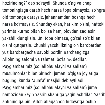
hozirlading?” deb so‘raydi. Shunda o‘ng va chap
tomoningizga qarab hech narsa topa ol­maysiz, so‘ngra
old tomonga qaraysiz, jahannamdan boshqa hech
narsa ko‘rmaysiz. Shunday ekan, har kim o‘zini, hattoki
yarimta xurmo bilan bo‘lsa ham, olovdan saqlasin,
yaxshiliklar qilsin. Uni topa olmasa, go‘zal so‘z bilan
o‘zini qutqarsin. Chunki yaxshi­lik­ning o‘n barobardan
yuz barobargacha savobi bordir. Barchan­gizga
Allohning salomi va rahmati bo‘lsin», dedilar.
Payg‘ambarimiz (sollallohu alayhi va sallam)
musulmonlar bilan birinchi jumani o‘qigan joylariga
bugungi kunda “Jum’a” masjidi deb aytiladi.
Payg‘ambarimiz (sollallohu alayhi va sallam) juma
namozi­dan keyin Yasrib shahriga yaqinlashdilar. Yasri
ahlining qalbi­ni Alloh allaqachon hidoyatga ochib