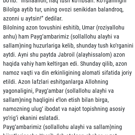
bo‘lib: “Inshaalloh, haq tush ko‘ribsan. Ko‘rganingni
Bilol­ga aytib tur, uning ovozi senikidan balandroq,
azonni u ayt­sin!” dedilar.
Bilolning azon tovushini eshitib, Umar (roziyallohu
anhu) ham Payg‘ambarimiz (sollallohu alayhi va
sallam)ning huzurla­riga kelib, shunday tush ko‘rganini
aytdi. Ayni shu paytda Jab­roil (alayhissalom) azon
haqida vahiy ham keltirgan edi. Shun­day qilib, azon
namoz vaqti va din erkinligining alomati si­fatida joriy
etildi. Azon lafzlari eshitganlarga Allohning
yagonaligini, Payg‘ambar (sollallohu alayhi va
sallam)ning haq­ligini e’lon etish bilan birga,
namozning ulug‘ ibodat va najot topishning asosiy
yo‘rig‘i ekanini eslatadi.
Payg‘ambarimiz (sollallohu alayhi va sallam)ning