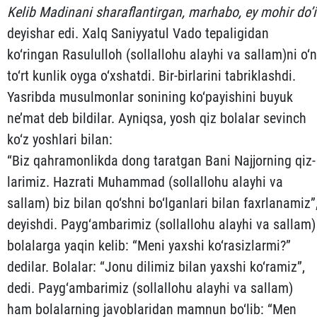
Kelib
Madinani
sharaflantirgan
,
marhabo
,
ey
mohir
do’i
deyishar edi. Xalq Saniyyatul Vado tepaligidan
ko‘ringan Ra­sululloh (sollallohu alayhi va sallam)ni o‘n
to‘rt kunlik oyga o‘x­shatdi. Bir-birlarini tabriklashdi.
Yasribda musulmonlar so­ni­ning ko‘payishini buyuk
ne’mat deb bildilar. Ayniqsa, yosh qiz bolalar sevinch
ko‘z yoshlari bilan:
“Biz qahramonlikda dong taratgan Bani Najjorning qiz­
la­rimiz. Hazrati Muhammad (sollallohu alayhi va
sallam) biz bi­lan qo‘shni bo‘lganlari bilan faxrlanamiz”
deyishdi. Payg‘am­barimiz (sollallohu alayhi va sallam)
bolalarga yaqin kelib: “Meni yaxshi ko‘rasizlarmi?”
dedilar. Bolalar: “Jonu dilimiz bilan yaxshi ko‘ramiz”,
dedi. Payg‘ambarimiz (sollallohu alayhi va sallam)
ham bolalarning javoblaridan mamnun bo‘lib: “Men