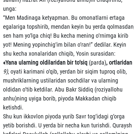
unga:
“Men Madinaga ketyapman. Bu omonatlarni ertaga
egalariga topshirib, mendan keyin bu yerda qolmasdan
sen ham yo‘lga chiq! Bu kecha mening o‘rnimga kirib
yot! Mening yopinchig‘im bilan o‘ran!” dedilar. Keyin
shu kecha xonalaridan chiqib, Yosin surasidan:
«
Yana
ularning
oldilaridan
bir
to‘siq
(parda)
,
ortlaridan
9
)
, oyati karimani o‘qib, yerdan bir siqim tuproq olib,
mush­rik­lar­ning ustilaridan sochdilar va ularning
oldidan o‘tib ketdi­lar. Abu Bakr Siddiq (roziyallohu
anhu)ning uyiga borib, piyoda Mak­ka­dan chiqib
ketishdi.
Shu kun ikkovlon piyoda yurib Savr tog‘idagi g‘orga
yetib bo­rish­di. U yerda bir necha kun turishdi. Quraysh