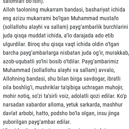
salomlari bo‘lsin).
Alloh taoloning mukarram bandasi, bashariyat ichida
eng azi­zu mukarrami bo‘lgan Muhammad mustafo
(sollallohu alayhi va sallam) payg‘ambarlik burchlarini
juda qisqa muddat ichida, a’lo darajada ado etib
ulgurdilar. Biroq shu qisqa vaqt ichida oldin o‘tgan
barcha payg‘ambarlarga nisbatan juda og‘ir, murakkab
azob-uqubatli yo‘lni bosib o‘tdilar. Payg‘ambarimiz
Muhammad (sol­lallohu alayhi va sallam) avvalo,
Allohning bandasi, shu bi­lan birga savdogar, ibratli
oila boshlig‘i, mushriklar ta’qibiga uch­ragan muhojir,
mohir notiq, so‘zi ta’sirli voiz, adolatli qo­zi edilar. Ko‘p
narsadan xabardor alloma, yetuk sarkarda, mashhur
dav­lat arbobi, hatto, podsho bo‘la olgan, insu jinga
yuborilgan pay­g‘ambar edilar.