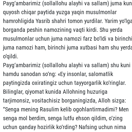
Payg‘ambarimiz (sollallohu alayhi va sallam) juma kun
qu­yosh chiqar paytida yuzga yaqin musulmonlar
hamrohligida Yasrib shahri tomon yurdilar. Yarim yo‘lg
borganda peshin namozining vaqti kirdi. Shu yerda
musulmonlar uchun juma namozi farz bo‘l­di va birinch
juma namozi ham, birinchi juma xutbasi ham shu yerd
o‘qildi.
Payg‘ambarimiz (sollallohu alayhi va sallam) shu kuni
ham­du sanodan so‘ng: «Ey insonlar, salomatlik
paytingizda oxira­ti­ngiz uchun tay­yorgarlik ko‘ringlar.
Bilinglar, qiyomat kunida Alloh­ning huzuriga
tarjimonsiz, vositachisiz borganingizda, Alloh sizga:
“Senga mening Rasulim kelib ogohlantirmadimi? Men
senga mol berdim, senga lutfu ehson qildim, o‘zing
uchun qan­day hozirlik ko‘rding? Nafsing uchun nima