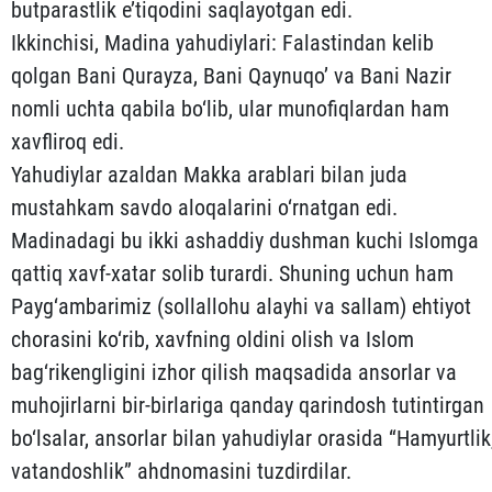
butparastlik e’tiqodini saqlayotgan edi.
Ikkinchisi, Madina yahudiylari: Falastindan kelib
qolgan Bani Qurayza, Bani Qaynuqo’ va Bani Nazir
nomli uchta qabila bo‘lib, ular munofiqlardan ham
xavfliroq edi.
Yahudiylar azaldan Makka arablari bilan juda
mustahkam sav­do aloqalarini o‘rnatgan edi.
Madinadagi bu ikki ashaddiy dush­man kuchi Islomga
qattiq xavf-xatar solib turardi. Shuning uchun ham
Payg‘ambarimiz (sollallohu alayhi va sallam) ehtiyot
chorasini ko‘rib, xavfning oldini olish va Islom
bag‘rikengli­gini izhor qilish maqsadida ansorlar va
muhojirlarni bir-bir­lariga qanday qarindosh tutintirgan
bo‘lsalar, ansorlar bi­lan yahudiylar orasida “Hamyurtlik
vatandoshlik” ahdnomasini tuzdirdilar.