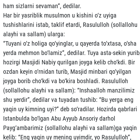
ham sizlarni sevaman”, dedilar.
Har bir yasriblik musulmon u kishini o‘z uyiga
tushishlarini istab, taklif etardi, Rasululloh (sollallohu
alayhi va sallam) ularga:
“Tuyani o‘z holiga qo‘yinglar, u qayerda to‘xtasa, o‘sha
yerda meh­mon bo‘lamiz”, dedilar. Tuya asta-sekin yurib
hozirgi Masjidi Nabiy qurilgan joyga kelib cho‘kdi. Bir
ozdan keyin o‘rnidan tu­rib, Masjid minbari qo‘yilgan
joyga borib cho‘kdi va bo‘kira bosh­ladi. Rasululloh
(sollallohu alayhi va sallam): “Inshaalloh man­zilimiz
shu yerdir”, dedilar va tuyadan tushib: “Bu yerga eng
yaqin uy kimning uyi?” deb so‘radilar. Hozirda qabrlari
Istan­bul­da bo‘l­gan Abu Ayyub Ansoriy darhol
Payg‘ambarimiz (sollallohu alayhi va sallam)ga yaqin
kelib: “Eng yaqin uy mening uyimdir, yo Rasululloh”,