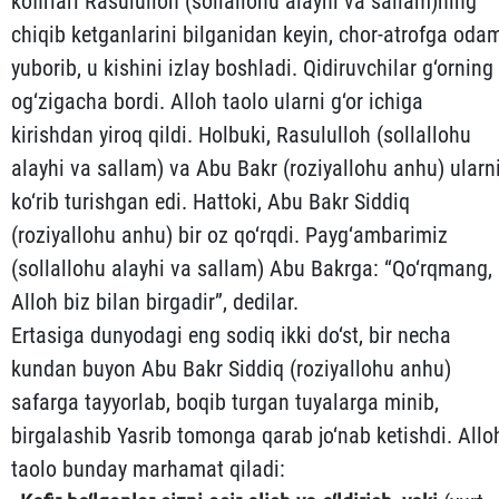
kofirlari Rasululloh (sollallohu alayhi va sallam)ning
chiqib ketganlarini bilgani­dan keyin, chor-atrofga oda
yuborib, u kishini izlay boshladi. Qidiruvchilar g‘orning
og‘zigacha bordi. Alloh taolo ularni g‘or ichiga
kirishdan yiroq qildi. Holbuki, Rasululloh (sollallo­hu
alayhi va sallam) va Abu Bakr (roziyallohu anhu) ularn
ko‘rib tu­rishgan edi. Hattoki, Abu Bakr Siddiq
(roziyallohu anhu) bir oz qo‘rqdi. Payg‘ambarimiz
(sollallohu alayhi va sallam) Abu Bakr­ga: “Qo‘rqmang,
Alloh biz bilan birgadir”, dedilar.
Ertasiga dunyodagi eng sodiq ikki do‘st, bir necha
kundan buyon Abu Bakr Siddiq (roziyallohu anhu)
safarga tayyorlab, boqib tur­gan tuyalarga minib,
birgalashib Yasrib tomonga qarab jo‘nab ke­tish­di. Allo
taolo bunday marhamat qiladi: