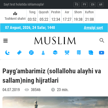
Sayt test holatida ishlamoqda!
ЎЗ
РУ
EN
AR
Tong
Quyosh
Peshin
Asr
Shom
Xufton
Toshkent shahri
03:52
05:22
12:34
17:27
19:38
21:08
07 Avgust, 2026, 24 Safar, 1448
Avvalgi sayt
Payg‘ambarimiz (sollallohu alayhi va
sallam)ning hijratlari
04.07.2019
38546
23 min.