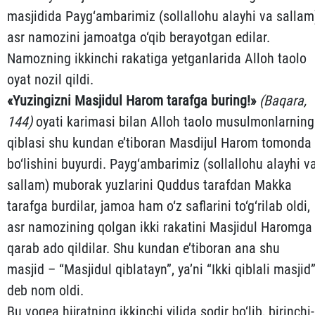
masjidida Payg‘ambarimiz (sollallohu alayhi va sallam
asr namozini jamoatga o‘qib berayotgan edilar.
Namozning ik­kinchi rakatiga yetganlarida Alloh taolo
oyat nozil qildi.
«
Yuzingizni
Masjidul
Harom
tarafga
buring
!»
(
Baqa
ra
,
144
)
oyati karimasi bilan Alloh taolo musulmonlarning
qib­lasi shu kundan e’tiboran Masdijul Harom tomonda
bo‘lishini bu­yur­di. Payg‘ambarimiz (sollallohu alayhi v
sallam) muborak yuzla­rini Quddus tarafdan Makka
tarafga burdilar, jamoa ham o‘z saflarini to‘g‘rilab oldi,
asr namozining qolgan ikki rakati­ni Masjidul Haromga
qarab ado qildilar. Shu kundan e’tiboran ana shu
masjid – “Masjidul qiblatayn”, ya’ni “Ikki qiblali mas­jid”
deb nom oldi.
Bu voqea hijratning ikkinchi yilida sodir bo‘lib, birin­chi­