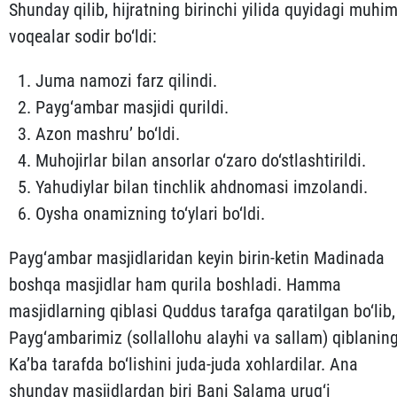
Shunday qilib, hijratning birinchi yilida quyidagi muhi
voqealar sodir bo‘ldi:
Juma namozi farz qilindi.
Payg‘ambar masjidi qurildi.
Azon mashru’ bo‘ldi.
Muhojirlar bilan ansorlar o‘zaro do‘stlashtirildi.
Yahudiylar bilan tinchlik ahdnomasi imzolandi.
Oysha onamizning to‘ylari bo‘ldi.
Payg‘ambar masjidlaridan keyin birin-ketin Madinada
bosh­qa masjidlar ham qurila boshladi. Hamma
masjidlarning qib­lasi Quddus tarafga qaratilgan bo‘lib,
Payg‘ambarimiz (sollal­lohu alayhi va sallam) qiblanin
Ka’ba tarafda bo‘lishini ju­da-juda xohlardilar. Ana
shunday masjidlardan biri Bani Sala­ma urug‘i