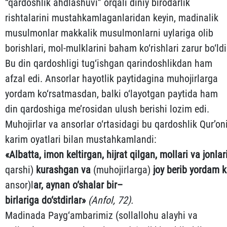
“qardoshlik ahdlashuvi” or­qali diniy birodarlik
rishtalarini mustahkamlaganlaridan keyin, madinalik
musulmonlar makkalik musulmonlarni uy­lariga olib
borishlari, mol-mulklarini baham ko‘rishlari za­rur bo‘ldi
Bu din qardoshligi tug‘ishgan qarindoshlikdan ham
afzal edi. Ansorlar hayotlik paytidagina muhojirlarga
yordam ko‘rsatmasdan, balki o‘layotgan paytida ham
din qardoshiga me’­rosidan ulush berishi lozim edi.
Muhojirlar va ansorlar o‘r­ta­sidagi bu qardoshlik Qur’on
karim oyatlari bilan mus­tah­kamlandi:
«
Albatta
,
imon
keltirgan
,
hijrat
qilgan
,
mollari
va
jonlar
qarshi)
kurashgan
va
(muhojirlarga)
joy
berib
yordam
k
ansor)­l
ar
,
aynan
o‘shalar
bir
–
birlariga
do‘stdirlar
»
(
Anfol
, 72
).
Madinada Payg‘ambarimiz (sollallohu alayhi va