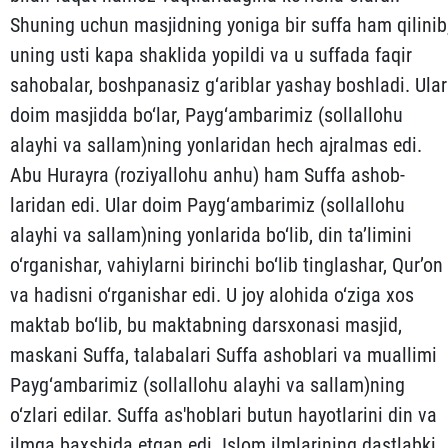
Shuning uchun masjidning yoniga bir suffa ham qilinib
uning usti kapa shaklida yopildi va u suffada faqir
sahobalar, boshpanasiz g‘ariblar yashay boshladi. Ular
doim masjidda bo‘lar, Payg‘ambarimiz (sollallohu
alayhi va sallam)ning yonlaridan hech ajralmas edi.
Abu Hurayra (roziyallohu anhu) ham Suffa as­hob­
laridan edi. Ular doim Payg‘ambarimiz (sollallohu
alayhi va sallam)ning yonlarida bo‘lib, din ta’limini
o‘rganishar, va­hiylar­ni birinchi bo‘lib tinglashar, Qur’on
va hadisni o‘rga­nishar edi. U joy alohida o‘ziga xos
maktab bo‘lib, bu maktab­ning darsxonasi masjid,
maskani Suffa, talabalari Suffa as­hob­lari va muallimi
Payg‘ambarimiz (sollallohu alayhi va sal­lam)­ning
o‘zlari edilar. Suffa as'hoblari butun hayotlarini din va
ilmga baxshida etgan edi. Islom ilmlarining dastlabki