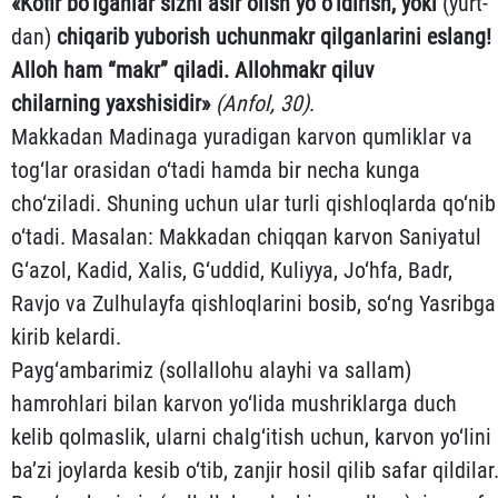
«
Kofir
bo‘lganlar
sizni
asir
olish
yo
o‘ldirish
,
yoki
(yurt­
dan)
chiqarib
yuborish
uchun
makr
qilganlarini
eslang
!
Alloh ham “
makr
”
qiladi
.
Alloh
makr
qi
luv
chilarning
yaxshisidir
»
(
Anfol
, 30
)
.
Makkadan Madinaga yuradigan karvon qumliklar va
tog‘lar orasidan o‘tadi hamda bir necha kunga
cho‘ziladi. Shuning uchun ular turli qishloqlarda qo‘nib
o‘tadi. Masalan: Makkadan chiqqan karvon Saniyatul
G‘azol, Kadid, Xalis, G‘uddid, Kuliyya, Jo‘hfa, Badr,
Ravjo va Zulhulayfa qishloqlarini bosib, so‘ng Yasribga
ki­rib kelardi.
Payg‘ambarimiz (sollallohu alayhi va sallam)
hamrohlari bi­lan karvon yo‘lida mushriklarga duch
kelib qolmaslik, ular­ni chalg‘itish uchun, karvon yo‘lini
ba’zi joylarda kesib o‘tib, zan­jir hosil qilib safar qildilar