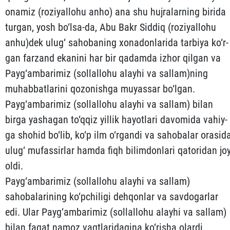
onamiz (roziyallohu anho) ana shu huj­ra­lar­ning birida
turgan, yosh bo‘lsa-da, Abu Bakr Siddiq (rozi­yal­lo­hu
anhu)dek ulug‘ sahobaning xonadonlarida tarbiya ko‘r­
gan far­zand eka­nini har bir qadamda izhor qilgan va
Payg‘am­ba­ri­miz (sol­lal­lohu alayhi va sallam)ning
muhabbatlarini qozo­nish­ga mu­yassar bo‘lgan.
Payg‘ambarimiz (sollallohu alayhi va sal­lam) bi­lan
birga yasha­gan to‘qqiz yillik hayotlari davomida va­hiy­
ga sho­hid bo‘lib, ko‘p ilm o‘rgandi va sahobalar orasid
ulug‘ mu­fas­sir­lar hamda fiqh bi­limdonlari qatoridan jo
oldi.
Payg‘ambarimiz (sollallohu alayhi va sallam)
sahobalarining ko‘pchiligi dehqonlar va savdogarlar
edi. Ular Payg‘ambarimiz (sollallohu alayhi va sallam)
bilan faqat namoz vaqtlaridagi­na ko‘risha olardi.