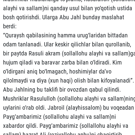
alayhi va sallam)ni qanday usul bilan yo‘qotish ustida
bosh qo­ti­rishdi. Ularga Abu Jahl bunday maslahat
berdi:
“Quraysh qabilasining hamma urug‘laridan bittadan
odam tanlanadi. Ular keskir qilichlar bilan qurollanib,
bir paytda Ra­suli akram (sollallohu alayhi va sallam)g
hujum qiladi va ba­ravar zarba bilan o‘ldiradi. Kim
o‘ldirgani aniq bo‘lmagach, hoshimiylar da’vo
qilolmaydi va diya (xun haqi) olish bilan kifoyalanadi”.
Abu Jahlning bu taklifi bir ovozdan qabul qilindi.
Mush­riklar Rasululloh (sollallohu alayhi va sallam)nin
uylarini o‘rab oldi. Jabroil (alayhissalom) bu voqeadan
Payg‘ambarimiz (sollallohu alayhi va sallam)ni
xabardor qildi. Payg‘ambari­miz (sollallohu alayhi va
sallam) hazrat Ali (roziyallohu anhu)­ni chaqir­tirib,