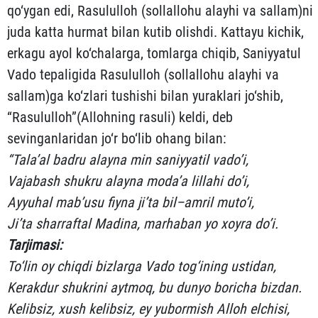
qo‘ygan edi, Rasululloh (sol­lal­lohu alayhi va sallam)ni
juda katta hurmat bilan kutib olish­di. Kattayu kichik,
erkagu ayol ko‘chalarga, tomlarga chiqib, Saniyyatul
Vado tepaligida Rasululloh (sollallohu alayhi va
sallam)ga ko‘z­lari tushishi bilan yuraklari jo‘shib,
“Rasululloh”(Allohning ra­suli) keldi, deb
sevinganlaridan jo‘r bo‘lib ohang bilan:
“
Tala’al
badru
alayna
min
saniyyatil
vado’i
,
Vajabash
shukru
alayna
moda’a
lillahi
do’i
,
Ayyuhal
mab’usu
fiyna
ji’ta
bil
–
amril
muto’i
,
Ji’ta
sharraftal
Madina
,
marhaban
yo
xoyra
do’i
.
Tarjimasi:
To‘lin oy chiqdi bizlarga Vado tog‘ining ustidan,
Kerakdur shukrini aytmoq, bu dunyo boricha bizdan.
Kelibsiz
,
xush
kelibsiz
,
ey
yubormish
Alloh
elchisi
,