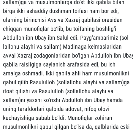
sallam)ga va musulmonlarga do‘st ikki qabila bilan
birga ikki ashaddiy dush­man toifasi ham bor edi,
ularning birinchisi Avs va Xazraj qa­bi­lasi orasidan
chiqqan munofiqlar bo‘lib, bu toifaning bosh­lig‘i
Abdulloh ibn Ubay ibn Salul edi. Payg‘ambarimiz (sol­
lal­lohu alayhi va sallam) Madinaga kelmaslaridan
avval Xazraj zoda­gonlaridan bo‘lgan Abdulloh ibn Uba
qabila raisligiga sayla­nish arafasida edi, bu ish
amalga oshmadi. Ikki qabila ahli ham musulmonlikni
qabul qilib Rasululloh (sollallohu alayhi va sallam)ga
itoat qilishi va Rasululloh (sollallohu alayhi va
sallam)ni yaxshi ko‘rishi Abdulloh ibn Ubay hamda
uning taraf­dor­lari qalbida adovat, nifoq olovi
kuchayishiga sabab bo‘ldi. Muno­fiq­lar zohiran
musulmonlikni qabul qilgan bo‘lsa-da, qalblarida eski