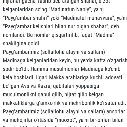
hijrat­larigacha Yasrib deb atalgan shahar, u zot
kelganlaridan so‘ng “Madinatun Nabiy”, ya’ni
“Payg‘ambar shahri” yoki “Madinatul mu­navvara”, ya’ni
“Payg‘ambar kelishlari bilan nur olgan shahar”, deb
nomlandi. Bu nomlar qisqartirilib, faqat “Madina”
shakli­gina qoldi.
Payg‘ambarimiz (sollallohu alayhi va sallam)
Madinaga kel­ganlaridan keyin, bu yerda katta o‘zgaris
sodir bo‘ldi. Hamma musulmonlar Madinaga ko‘chib
kela boshladi. Ilgari Makka arab­lariga kuchli adovati
bo‘lgan Avs va Xazraj qabilalari yoppasiga
musulmonlikni qabul qilib, hijrat qilib kelgan
makkaliklar­ga g‘amxo‘rlik va mehribonlik ko‘rsatar edi.
Payg‘ambarimiz (sol­lallohu alayhi va sallam) ansorlar
va muhojirlar o‘rtasida “muoxot”, ya’ni bir-birlari bilan