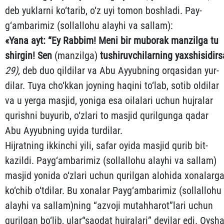
deb yuklarni ko‘tarib, o‘z uyi tomon boshladi. Pay­
g‘ambarimiz (sollallohu alayhi va sallam):
«
Yana
ayt
:
“
Ey
Rabbim
!
Meni
bir
muborak
manzilga
tu
shirgin
!
Sen
(manzilga)
tushiruvchilarning
yaxshisidirs
29
),
deb duo qildilar va Abu Ayyubning orqasidan yur­
dilar. Tuya cho‘kkan joyning haqini to‘lab, sotib oldilar
va u yerga masjid, yoniga esa oilalari uchun hujralar
qurishni buyurib, o‘z­lari to masjid qurilgunga qadar
Abu Ayyubning uyida turdilar.
Hijratning ikkinchi yili, safar oyida masjid qurib bit­
kazildi. Payg‘ambarimiz (sollallohu alayhi va sallam)
masjid yonida o‘zlari uchun qurilgan alohida xonalarg
ko‘chib o‘tdilar. Bu xonalar Payg‘ambarimiz (sollallohu
alayhi va sallam)ning “az­vo­ji mutahharot”lari uchun
qurilgan bo‘lib, ular“saodat huj­rala­ri” deyilar edi. Oysh