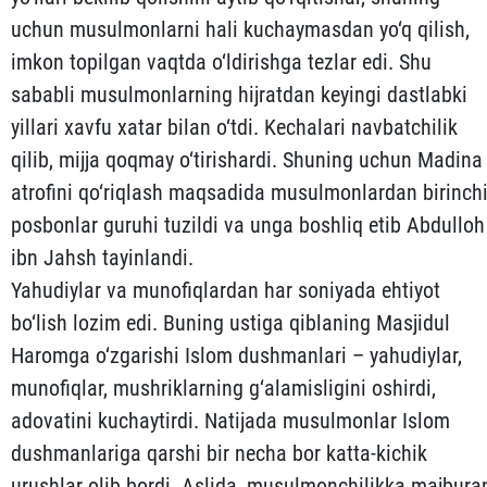
uchun musulmonlarni hali kuchaymasdan yo‘q qi­lish,
imkon topilgan vaqtda o‘ldirishga tezlar edi. Shu
sababli musulmonlarning hijratdan keyingi dastlabki
yillari xavfu xatar bilan o‘tdi. Kechalari navbatchilik
qilib, mijja qoqmay o‘ti­rishardi. Shuning uchun Madina
atrofini qo‘riqlash maqsadi­da musulmonlardan birinch
posbonlar guruhi tuzildi va unga boshliq etib Abdulloh
ibn Jahsh tayinlandi.
Yahudiylar va munofiqlardan har soniyada ehtiyot
bo‘lish lo­zim edi. Buning ustiga qiblaning Masjidul
Haromga o‘zgarishi Islom dushmanlari – yahudiylar,
munofiqlar, mushriklarning g‘a­la­misligini oshirdi,
adovatini kuchaytirdi. Natijada mu­sulmonlar Islom
dushmanlariga qarshi bir necha bor katta-ki­chik
urushlar olib bordi. Aslida, musulmonchilikka majbura