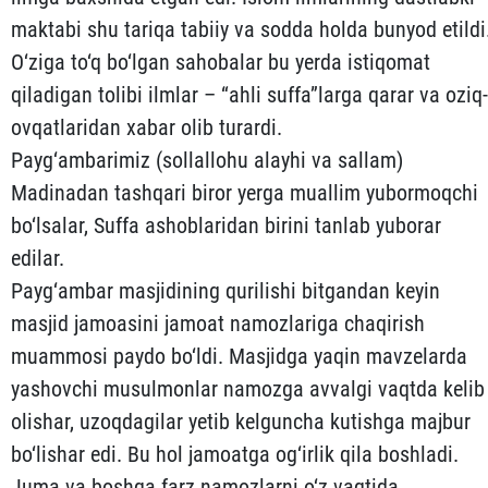
mak­tabi shu tariqa tabiiy va sodda holda bunyod etildi
O‘ziga to‘q bo‘l­gan sahoba­lar bu yerda istiqomat
qiladigan tolibi ilmlar – “ah­li suffa”larga qarar va oziq-
ovqatlaridan xabar olib turardi.
Payg‘ambarimiz (sollallohu alayhi va sallam)
Madinadan tash­qari biror yerga muallim yubormoqchi
bo‘lsalar, Suffa as­hob­laridan birini tanlab yuborar
edilar.
Payg‘ambar masjidining qurilishi bitgandan keyin
masjid jamoasini jamoat namozlariga chaqirish
muammosi paydo bo‘ldi. Masjidga yaqin mavzelarda
yashovchi musulmonlar namozga avvalgi vaqtda kelib
olishar, uzoqdagilar yetib kelguncha kutishga maj­bur
bo‘lishar edi. Bu hol jamoatga og‘irlik qila boshladi.
Juma va boshqa farz namozlarni o‘z vaqtida