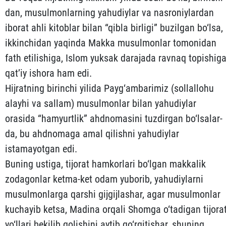
dan, musulmonlarning yahudiylar va nasroniylardan
iborat ahli kitoblar bilan “qibla birligi” buzilgan bo‘lsa,
ikkinchi­dan yaqinda Makka musulmonlar tomonidan
fath etilishiga, Is­lom yuksak darajada ravnaq topishig
qat’iy ishora ham edi.
Hijratning birinchi yilida Payg‘ambarimiz (sollallohu
alayhi va sallam) musulmonlar bilan yahudiylar
orasida “ham­yurt­lik” ahdnomasini tuzdirgan bo‘lsalar-
da, bu ahdnomaga amal qi­lishni yahudiylar
istamayotgan edi.
Buning ustiga, tijorat hamkorlari bo‘lgan makkalik
zodagon­lar ketma-ket odam yuborib, yahudiylarni
musulmonlarga qarshi gijgijlashar, agar musulmonlar
kuchayib ketsa, Madina orqali Shomga o‘tadigan tijora
yo‘llari bekilib qolishini aytib qo‘r­qitishar, shuning