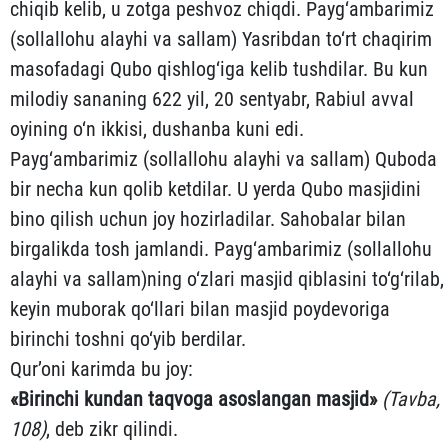
chiqib kelib, u zotga peshvoz chiqdi. Payg‘ambarimiz
(sollallohu alayhi va sallam) Yasribdan to‘rt chaqirim
masofadagi Qubo qishlog‘iga kelib tushdilar. Bu kun
milodiy sananing 622 yil, 20 sentyabr, Rabiul avval
oyining o‘n ikkisi, dushanba kuni edi.
Payg‘ambarimiz (sollallohu alayhi va sallam) Quboda
bir ne­cha kun qolib ketdilar. U yerda Qubo masjidini
bino qilish uchun joy hozirladilar. Sahobalar bilan
birgalikda tosh jamlan­di. Payg‘ambarimiz (sollallohu
alayhi va sallam)ning o‘zlari masjid qib­lasini to‘g‘rilab,
keyin muborak qo‘llari bilan mas­jid poydevoriga
birinchi toshni qo‘yib berdilar.
Qur’oni karimda bu joy:
«
Birinchi
kundan
taqvoga
asoslangan
masjid
»
(
Tavba
,
108
)
, deb zikr qilindi.