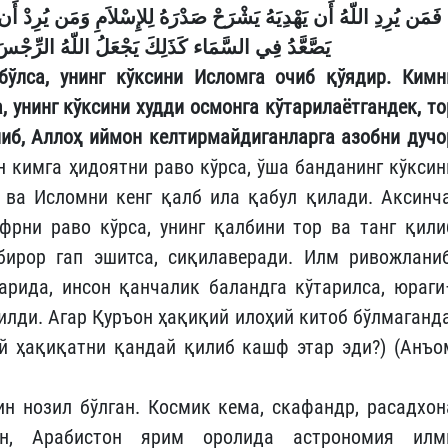
فَمَن يُرِدِ اللّهُ أَن يَهْدِيَهُ يَشْرَحْ صَدْرَهُ لِلإِسْلاَمِ وَمَن يُرِدْ أَن ي
يَصَّعَّدُ فِي السَّمَاء كَذَلِكَ يَجْعَلُ اللّهُ الرِّجْسَ 
бўлса, унинг кўксини Исломга очиб қўядир.
Кимн
 унинг кўксини худди осмонга кўтарилаётгандек, то
либ, Аллоҳ иймон келтирмайдиганларга азобни дучо
 кимга ҳидоятни раво кўрса, ўша банданинг кўксин
 ва Исломни кенг қалб ила қабул қилади. Аксинча
фрни раво кўрса, унинг қалбини тор ва танг қили
ирор гап эшитса, сиқилаверади. Илм ривожланиб
арида, инсон қанчалик баландга кўтарилса, юраги
лди. Агар Қуръон ҳақиқий илоҳий китоб бўлмаганда
ий ҳақиқатни қандай қилиб кашф этар эди?) (Анъо
ин нозил бўлган. Космик кема, скафандр, расадхон
н, Арабистон ярим оролида астрономия илм