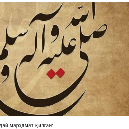
дай марҳамат қилган: