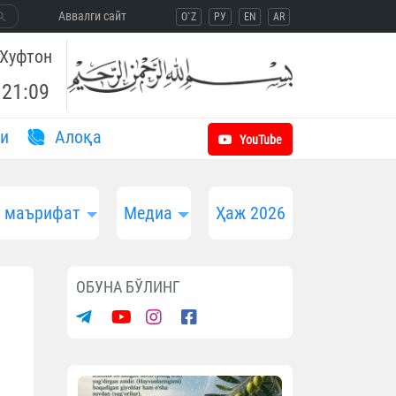
Aввалги сайт
O`Z
РУ
EN
AR
Хуфтон
21:09
и
Aлоқа
YouTube
и маърифат
Медиа
Ҳаж 2026
ОБУНА БЎЛИНГ