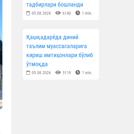
тадбирлари бошланди
05.08.2026
6140
1 min.
Қашқадарёда диний
таълим муассасаларига
кириш имтиҳонлари бўлиб
ўтмоқда
05.08.2026
5119
1 min.