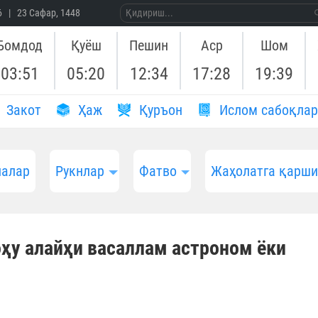
26 | 23 Сафар, 1448
Бомдод
Қуёш
Пешин
Аср
Шом
03:51
05:20
12:34
17:28
19:39
Закот
Ҳаж
Қуръон
Ислом сабоқлар
алар
Рукнлар
Фатво
Жаҳолатга қарш
ҳу алайҳи васаллам астроном ёки