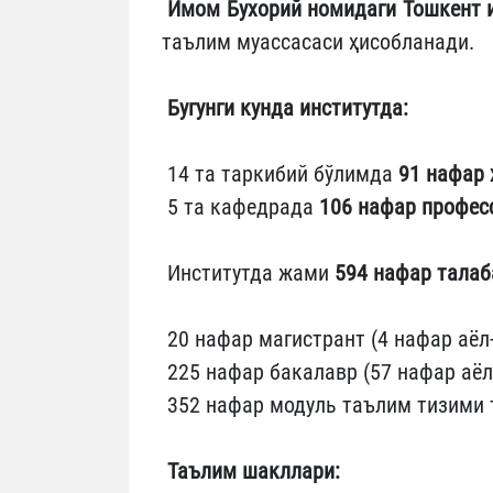
Имом Бухорий номидаги Тошкент 
таълим муассасаси ҳисобланади.
Бугунги кунда институтда:
14 та таркибий бўлимда
91 нафар
5 та кафедрада
106 нафар профес
Институтда жами
594 нафар талаб
20 нафар магистрант (4 нафар аёл-
225 нафар бакалавр (57 нафар аёл-
352 нафар модуль таълим тизими 
Таълим шакллари: