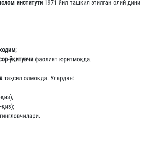
ислом институти
1971 йил ташкил этилган олий дини
 ходим
;
сор-ўқитувчи
фаолият юритмоқда.
а
таҳсил олмоқда. Улардан:
қиз);
қиз);
тингловчилари.