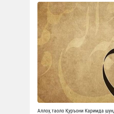
Аллоҳ таоло Қуръони Каримда шун