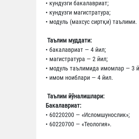
• кундузги бакалавриат;
• кундузги магистратура;
• модуль (махсус сиртқи) таълими.
Таълим муддати:
• бакалавриат — 4 йил;
• магистратура — 2 йил;
• модуль таълимида имомлар — 3 й
• имом ноиблари — 4 йил.
Таълим йўналишлари:
Бакалавриат:
• 60220200 — «Исломшунослик»;
• 60220700 — «Теология».