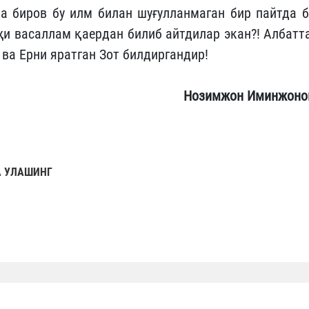
да биров бу илм билан шуғулланмаган бир пайтда б
ҳи васаллам қаердан билиб айтдилар экан?! Албатта
 ва Ерни яратган Зот билдиргандир!
Нозимжон Иминжоно
 УЛАШИНГ