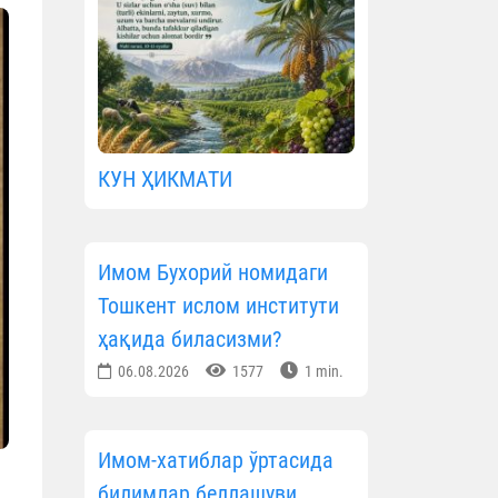
КУН ҲИКМАТИ
Имом Бухорий номидаги
Тошкент ислом институти
ҳақида биласизми?
06.08.2026
1577
1 min.
Имом-хатиблар ўртасида
билимлар беллашуви