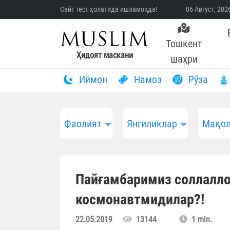
Сайт тест ҳолатида ишламоқда!
06 Август, 20
Тошкент
Ҳидоят маскани
шаҳри
Иймон
Намоз
Рўза
Фаолият
Янгиликлар
Мақол
Пайғамбаримиз соллалло
космонавтмидилар?!
22.05.2019
13144
1 min.