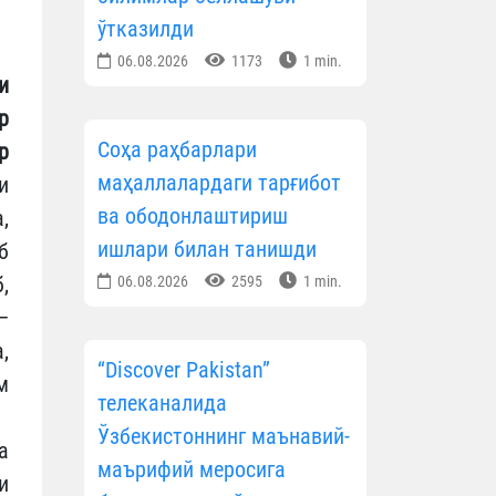
ўтказилди
06.08.2026
1173
1 min.
и
р
Соҳа раҳбарлари
р
маҳаллалардаги тарғибот
и
ва ободонлаштириш
,
ишлари билан танишди
б
,
06.08.2026
2595
1 min.
–
,
“Discover Pakistan”
м
телеканалида
Ўзбекистоннинг маънавий-
а
маърифий меросига
и