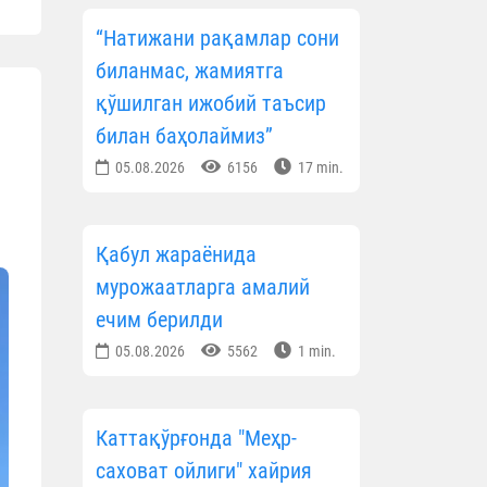
“Натижани рақамлар сони
биланмас, жамиятга
қўшилган ижобий таъсир
билан баҳолаймиз”
05.08.2026
6156
17 min.
Қабул жараёнида
мурожаатларга амалий
ечим берилди
05.08.2026
5562
1 min.
Каттақўрғонда "Меҳр-
саховат ойлиги" хайрия