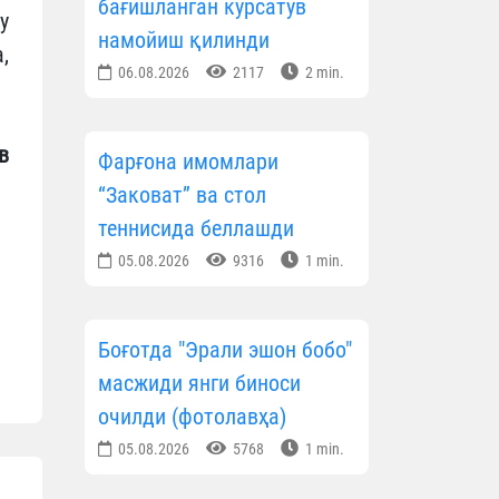
бағишланган кўрсатув
у
намойиш қилинди
,
06.08.2026
2117
2 min.
в
Фарғона имомлари
“Заковат” ва стол
теннисида беллашди
05.08.2026
9316
1 min.
Боғотда "Эрали эшон бобо"
масжиди янги биноси
очилди (фотолавҳа)
05.08.2026
5768
1 min.