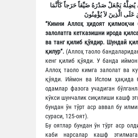
ُضِلَّهُ يَجْعَلْ صَدْرَهُ ضَيِّقاً حَرَجاً كَأَنَّمَا
عَلَى الَّذِينَ لاَ يُؤْمِنُونَ
“Кимни Аллоҳ ҳидоят қилмоқчи 
залолатга кетказишни ирода қилса,
ва танг қилиб қўядир. Шундай қи
қилур”.
(Аллоҳ таоло бандаларидан
кенг қилиб қўяди. У банда иймон
Аллоҳ таоло кимга залолат ва ку
қўяди. Иймон ва Ислом ҳақида б
одамлар фазога учадиган бўлганл
кўкси шунчалик сиқилиши кашф эти
бундан ўн тўрт аср аввал бу илм
сураси, 125-оят).
Бу оятлар бундан ўн тўрт аср олд
каби нарсалар кашф этилмага