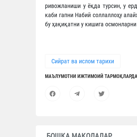
ривожланиши у ёқда турсин, у ер
каби гапни Набий соллаллоҳу алай
бу ҳақиқатни у кишига осмонларни
Сийрат ва ислом тарихи
МАЪЛУМОТНИ ИЖТИМОИЙ ТАРМОҚЛАРДА
БОШҚА МАҚОЛАЛАР