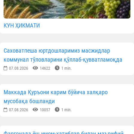
КУН ҲИКМАТИ
Саховатпеша юртдошларимиз масжидлар
коммунал тўловларини қўллаб-қувватламоқда
07.08.2026
14622
1 min.
Маккада Қуръони карим бўйича халқаро
мусобақа бошланди
07.08.2026
10057
1 min.
Фарғонада ёш имом-хатиблар билан маърифий