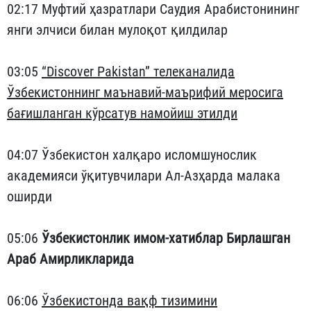
02:17 Муфтий ҳазратлари Саудия Арабистонининг
янги элчиси билан мулоқот қилдилар
03:05
“Discover Pakistan” телеканалида
Ўзбекистоннинг маънавий-маърифий меросига
бағишланган кўрсатув намойиш этилди
04:07 Ўзбекистон халқаро исломшунослик
академияси ўқитувчилари Ал-Азҳарда малака
оширди
05:06
Ўзбекистонлик имом-хатиблар Бирлашган
Араб Амирликларида
06:06
Ўзбекистонда вақф тизимини