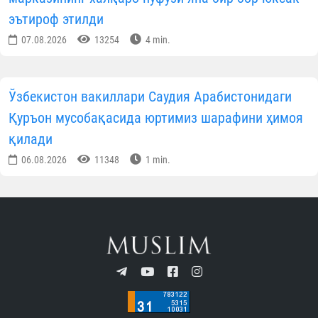
эътироф этилди
07.08.2026
13254
4 min.
Ўзбекистон вакиллари Саудия Арабистонидаги
Қуръон мусобақасида юртимиз шарафини ҳимоя
қилади
06.08.2026
11348
1 min.