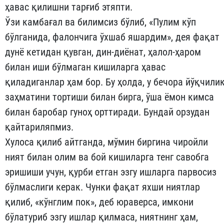
ҳавас қилишни тарғиб этяпти.
Ўзи камбағал ва билимсиз бўлиб, «Пулим кўп
бўлганида, фалончига ўхшаб яшардим», дея фақат
дунё кетидан қувган, дин-диёнат, ҳалол-ҳаром
билан иши бўлмаган кишиларга ҳавас
қиладиганлар ҳам бор. Бу ҳолда, у бечора йўқчили
заҳматини тортиши билан бирга, ўша ёмон кимса
билан баробар гуноҳ орттиради. Бундай орзудан
қайтариляпмиз.
Хулоса қилиб айтганда, мўмин биргина чиройли
ният билан олим ва бой кишиларга тенг савобга
эришиши учун, қурби етган эзгу ишларга парвосиз
бўлмаслиги керак. Чунки фақат яхши ниятлар
қилиб, «кўнглим пок», деб юраверса, имкони
бўлатуриб эзгу ишлар қилмаса, ниятнинг ҳам,