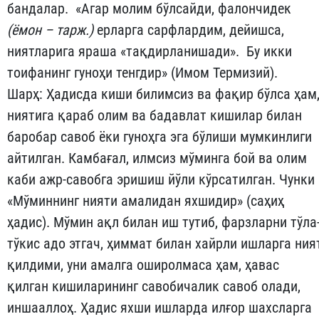
бандалар. «Агар молим бўлсайди, фалончидек
(ёмон – тарж.)
ерларга сарфлардим, дейишса,
ниятларига яраша «тақдирланишади». Бу икки
тоифанинг гуноҳи тенгдир» (Имом Термизий).
Шарҳ: Ҳадисда киши билимсиз ва фақир бўлса ҳам
ниятига қараб олим ва бадавлат кишилар билан
баробар савоб ёки гуноҳга эга бўлиши мумкинлиги
айтилган. Камбағал, илмсиз мўминга бой ва олим
каби ажр-савобга эришиш йўли кўрсатилган. Чунки
«Мўминнинг нияти амалидан яхшидир» (саҳиҳ
ҳадис). Мўмин ақл билан иш тутиб, фарзларни тўла
тўкис адо этгач, ҳиммат билан хайрли ишларга ния
қилдими, уни амалга оширолмаса ҳам, ҳавас
қилган кишиларининг савобичалик савоб олади,
иншааллоҳ. Ҳадис яхши ишларда илғор шахсларга