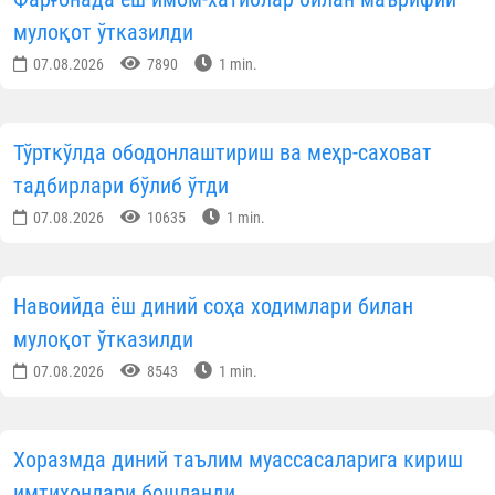
мулоқот ўтказилди
07.08.2026
7890
1 min.
Тўрткўлда ободонлаштириш ва меҳр-саховат
тадбирлари бўлиб ўтди
07.08.2026
10635
1 min.
Навоийда ёш диний соҳа ходимлари билан
мулоқот ўтказилди
07.08.2026
8543
1 min.
Хоразмда диний таълим муассасаларига кириш
имтиҳонлари бошланди