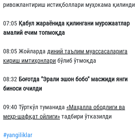
ривожлантириш истиқболлари муҳокама қилинди
07:05
Қабул жараёнида қилингани мурожаатлар
амалий ечим топмоқда
08:05 Жойларда
диний таълим муассасаларига
кириш имтиҳонлари
бўлиб ўтмоқда
08:32
Боғотда "Эрали эшон бобо" масжиди янги
биноси очилди
09:40 Тўрткўл туманида
«Маҳалла ободлиги ва
меҳр-шафқат ойлиги»
тадбири ўтказилди
#yangiliklar