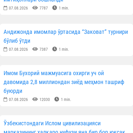
07.08.2026
7787
1 min.
Андижонда имомлар ўртасида “Заковат” турнири
бўлиб ўтди
07.08.2026
7387
1 min.
Имом Бухорий мажмуасига охирги уч ой
давомида 2,8 миллиондан зиёд меҳмон ташриф
буюрди
07.08.2026
12030
1 min.
Ўзбекистондаги Ислом цивилизацияси
марказининг халқаро нуфузи яна бир бор юксак