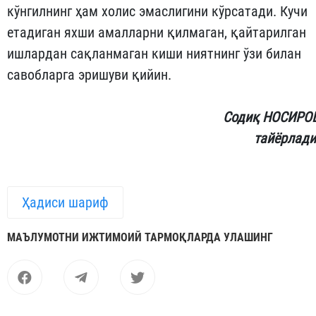
кўнгилнинг ҳам холис эмаслигини кўрсатади. Кучи
етадиган яхши амалларни қилмаган, қайтарилган
ишлардан сақланмаган киши ниятнинг ўзи билан
савобларга эришуви қийин.
Содиқ НОСИРО
тайёрлади
Ҳадиси шариф
МАЪЛУМОТНИ ИЖТИМОИЙ ТАРМОҚЛАРДА УЛАШИНГ