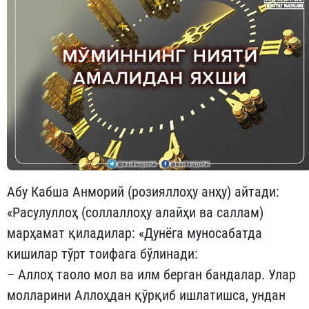
Абу Кабша Анморий (розияллоҳу анҳу) айтади:
«Расулуллоҳ (соллаллоҳу алайҳи ва саллам)
марҳамат қиладилар: «Дунёга муносабатда
кишилар тўрт тоифага бўлинади:
– Аллоҳ таоло мол ва илм берган бандалар. Улар
молларини Аллоҳдан қўрқиб ишлатишса, ундан