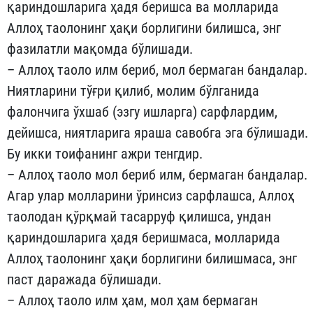
қариндошларига ҳадя беришса ва молларида
Аллоҳ таолонинг ҳақи борлигини билишса, энг
фазилатли мақомда бўлишади.
– Аллоҳ таоло илм бериб, мол бермаган бандалар.
Ниятларини тўғри қилиб, молим бўлганида
фалончига ўхшаб (эзгу ишларга) сарфлардим,
дейишса, ниятларига яраша савобга эга бўлишади.
Бу икки тоифанинг ажри тенгдир.
– Аллоҳ таоло мол бериб илм, бермаган бандалар.
Агар улар молларини ўринсиз сарфлашса, Аллоҳ
таолодан қўрқмай тасарруф қилишса, ундан
қариндошларига ҳадя беришмаса, молларида
Аллоҳ таолонинг ҳақи борлигини билишмаса, энг
паст даражада бўлишади.
– Аллоҳ таоло илм ҳам, мол ҳам бермаган