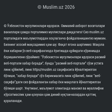
© Muslim.uz 2026
© Ўзбекистон мусулмонлари идораси. Оммавий ахборот воситалари
вакиллари ҳамда порталимиз мухлислари диққатига! Сиз muslim.uz
порталидаги маълумотлардан хоҳлаганча фойдаланишингиз мумкин.
Бизнинг асосий мақсадимиз ҳам шу. Фақат ягона шартимиз: Мақола
ёки хабарни ўз веб-саҳифангизда ёритишда қуйидаги кўринишда
беришингизни сўраймиз: “Ўзбекистон мусулмонлари идораси расмий
веб-портали хабар беради”, бунда “расмий веб-портали” сўзи устига
линк қўйилиб, линк https//muslim.uz саҳифасига йўналтирилган
бўлиши, “хабар беради” сўз бирикмасига линк қўйилиб, линк “веб-
саҳифа”даги сиз фойдаланган хабар ёки мақолага йўналтирилган
бўлиши шарт. Унутманг, маълумот олинганда манзил ва муаллифни
кўрсатмаслик ҳам қонунан ҳам диний нуқтаи-назардан қаттиқ
қораланади.