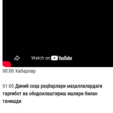
00:00 Хабарлар
01:00
Диний соҳа раҳбарлари маҳаллалардаги
тарғибот ва ободонлаштириш ишлари билан
танишди